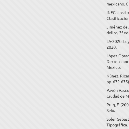
mexicano. C
INEGI: Insti
Clasificació
Jiménez de A
delito, 3ª e
LA-2020: Ley
2020.
López Obrado
Decreto por 
México.
Núnez, Ricar
pp. 672-675),
Pavón Vasco
Ciudad de M
Puig, F. (20
Seix.
Soler, Sebas
Tipográfica.