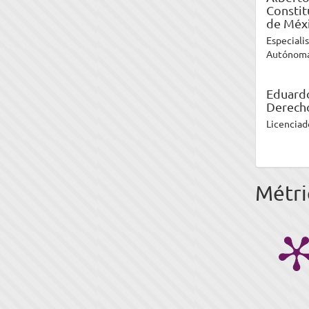
Constit
de Méxi
Especiali
Autónoma 
Eduard
Derecho
Licenciad
Métri