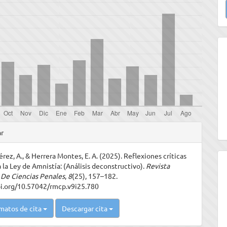
u
a
les
ar
rez, A., & Herrera Montes, E. A. (2025). Reflexiones críticas
ulo
 la Ley de Amnistía: (Análisis deconstructivo).
Revista
De Ciencias Penales
,
8
(25), 157–182.
oi.org/10.57042/rmcp.v9i25.780
matos de cita
Descargar cita