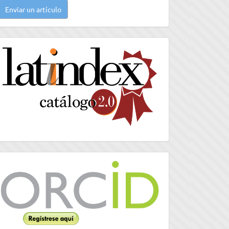
Enviar un artículo
n
rtículo
latindex
Orcid