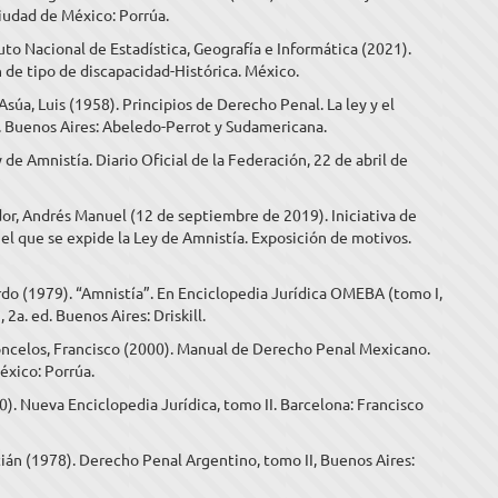
iudad de México: Porrúa.
tuto Nacional de Estadística, Geografía e Informática (2021).
n de tipo de discapacidad-Histórica. México.
súa, Luis (1958). Principios de Derecho Penal. La ley y el
d. Buenos Aires: Abeledo-Perrot y Sudamericana.
 de Amnistía. Diario Oficial de la Federación, 22 de abril de
r, Andrés Manuel (12 de septiembre de 2019). Iniciativa de
el que se expide la Ley de Amnistía. Exposición de motivos.
do (1979). “Amnistía”. En Enciclopedia Jurídica OMEBA (tomo I,
 2a. ed. Buenos Aires: Driskill.
ncelos, Francisco (2000). Manual de Derecho Penal Mexicano.
éxico: Porrúa.
00). Nueva Enciclopedia Jurídica, tomo II. Barcelona: Francisco
tián (1978). Derecho Penal Argentino, tomo II, Buenos Aires: