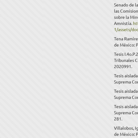
Senado de la
las Comision
sobre la Min
Amnistía.
ht
1/assets/d
Tena Ramírez
de México: P
Tesis I.4o.P
Tribunales C
2020991.
Tesis aislad
Suprema Cort
Tesis aislad
Suprema Cort
Tesis aislad
Suprema Cort
281.
Villalobos, 
de México: P