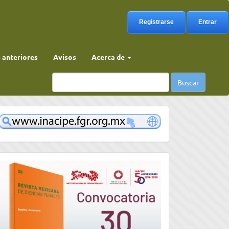
Registrarse
Entrar
anteriores
Avisos
Acerca de
Buscar
www
convocatoria