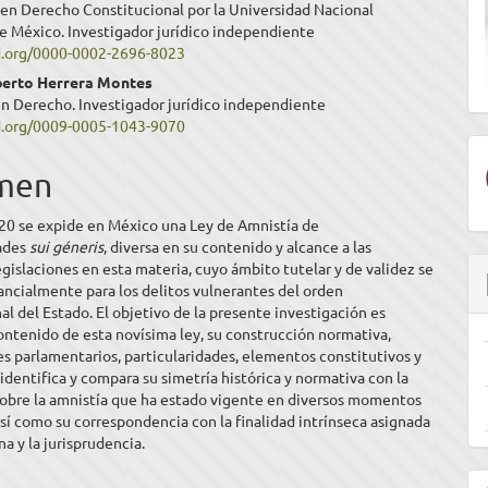
 en Derecho Constitucional por la Universidad Nacional
ipal
 México. Investigador jurídico independiente
id.org/0000-0002-2696-8023
berto Herrera Montes
ulo
en Derecho. Investigador jurídico independiente
id.org/0009-0005-1043-9070
men
020 se expide en México una Ley de Amnistía de
dades
sui géneris
, diversa en su contenido y alcance a las
egislaciones en esta materia, cuyo ámbito tutelar y de validez se
ancialmente para los delitos vulnerantes del orden
al del Estado. El objetivo de la presente investigación es
contenido de esta novísima ley, su construcción normativa,
 parlamentarios, particularidades, elementos constitutivos y
 identifica y compara su simetría histórica y normativa con la
sobre la amnistía que ha estado vigente en diversos momentos
sí como su correspondencia con la finalidad intrínseca asignada
na y la jurisprudencia.
E