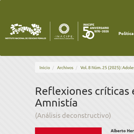
Navegación
principal
Contenido
principal
Barra
lateral
Política
Inicio
Archivos
Vol. 8 Núm. 25 (2025): Adole
Reflexiones críticas 
Amnistía
(Análisis deconstructivo)
Barra
Cont
Alberto Her