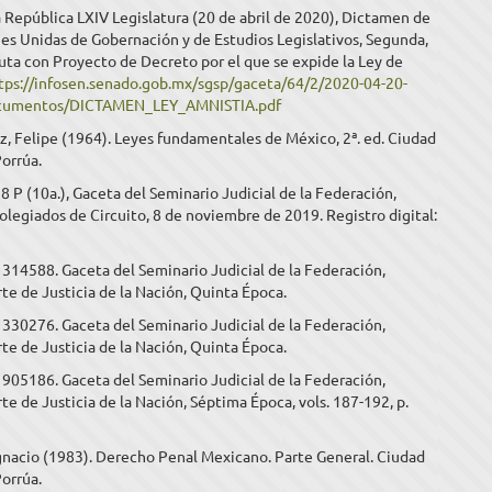
 República LXIV Legislatura (20 de abril de 2020), Dictamen de
es Unidas de Gobernación y de Estudios Legislativos, Segunda,
uta con Proyecto de Decreto por el que se expide la Ley de
tps://infosen.senado.gob.mx/sgsp/gaceta/64/2/2020-04-20-
ocumentos/DICTAMEN_LEY_AMNISTIA.pdf
, Felipe (1964). Leyes fundamentales de México, 2ª. ed. Ciudad
orrúa.
.28 P (10a.), Gaceta del Seminario Judicial de la Federación,
olegiados de Circuito, 8 de noviembre de 2019. Registro digital:
a 314588. Gaceta del Seminario Judicial de la Federación,
e de Justicia de la Nación, Quinta Época.
a 330276. Gaceta del Seminario Judicial de la Federación,
e de Justicia de la Nación, Quinta Época.
a 905186. Gaceta del Seminario Judicial de la Federación,
e de Justicia de la Nación, Séptima Época, vols. 187-192, p.
Ignacio (1983). Derecho Penal Mexicano. Parte General. Ciudad
orrúa.