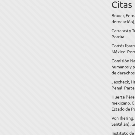
Citas
Brauer, Fern
derogación),
Carrancá y T
Porrúa.
Cortés Ibar
México: Porr
Comisión Na
humanos y po
de derechos 
Jescheck, H
Penal. Parte
Huerta Pérez
mexicano. Ci
Estado de P
Von Ihering,
Santillán). 
Instituto de