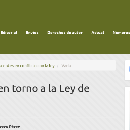
 Editorial
Envíos
Derechos de autor
Actual
Números 
scentes en conflicto con la ley
Varia
en torno a la Ley de
enido
rera Pérez