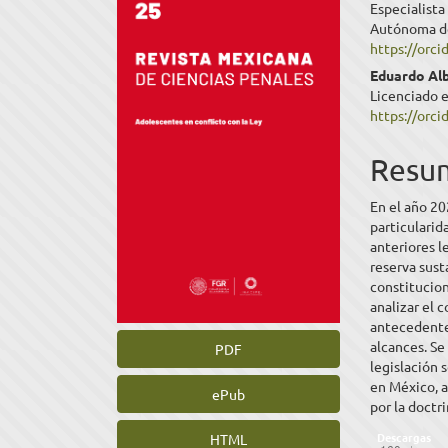
Especialista
lateral
princ
Autónoma de
https://orc
del
del
Eduardo Al
artículo
artíc
Licenciado 
https://orc
Resu
En el año 2
particulari
anteriores l
reserva sust
constitucion
analizar el 
antecedentes
alcances. Se
PDF
legislación 
en México, a
ePub
por la doctri
Descargas
HTML