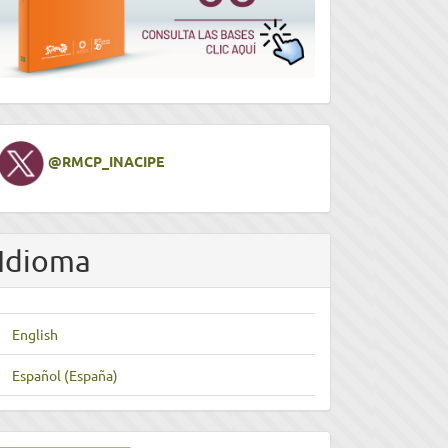
Twitter
@RMCP_INACIPE
Idioma
English
Español (España)
nviar