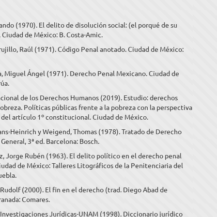
ando (1970). El delito de disolución social: (el porqué de su
 Ciudad de México: B. Costa-Amic.
rujillo, Raúl (1971). Código Penal anotado. Ciudad de México:
ra, Miguel Ángel (1971). Derecho Penal Mexicano. Ciudad de
úa.
cional de los Derechos Humanos (2019). Estudio: derechos
breza. Políticas públicas frente a la pobreza con la perspectiva
del artículo 1º constitucional. Ciudad de México.
ans-Heinrich y Weigend, Thomas (1978). Tratado de Derecho
 General, 3ª ed. Barcelona: Bosch.
, Jorge Rubén (1963). El delito político en el derecho penal
udad de México: Talleres Litográficos de la Penitenciaria del
uebla.
 Rudolf (2000). El fin en el derecho (trad. Diego Abad de
Granada: Comares.
 Investigaciones Jurídicas-UNAM (1998). Diccionario jurídico