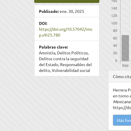
Publicado:
ene. 30, 2025
DOI:
https://doi.org/10.57042/rmc
p.v9i25.780
Palabras clave:
Amnistía, Delitos Políticos,
Delitos contra la seguridad
del Estado, Responsables del
delito, Vulnerabilidad social
Detal
Cómo cit
del
Herrera Pé
artíc
en torno a
Mexicana 
https://d
Más for