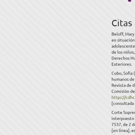
Citas
Beloff, Mary
en situación
adolescente
de los niños
Derechos Hu
Exteriores.
Cobo, Sofía 
humanos de l
Revista de 
Comisión de 
https://cdh
[consultada 
Corte Supre
interpuesto 
7537, de 2 d
[en línea], e