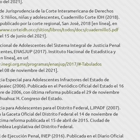
io del 2021].
 de Jurisprudencia de la Corte Interamericana de Derechos
: Niños, niñas y adolescentes, Cuadernillo Corte IDH (2018).
blicado por la corte regional, San José, 2018 [en línea], en
/www.corteidh.or.cr/sitios/libros/todos/docs/cuadernillo5.pdf
el 15 de junio del 2021].
ional de Adolescentes del Sistema Integral de Justicia Penal
entes, ENASJUP (2017). Instituto Nacional de Estadística y
n línea], en url
.inegi.org.mx/programas/enasjup/2017/#-Tabulados
el 08 de noviembre del 2021].
cia Especial para Adolescentes Infractores del Estado de
jeaiec (2006). Publicada en el Periódico Oficial del Estado el 16
re de 2006, con última reforma publicada el 29 de noviembre
huahua: H. Congreso del Estado.
cia para Adolescentes para el Distrito Federal, LJPADF (2007).
 la Gaceta Oficial del Distrito Federal el 14 de noviembre de
tima reforma publicada el 15 de abril de 2015. Ciudad de
blea Legislativa del Distrito Federal.
 de Ejecución Penal, INEP (2016). Publicada en el Diario Oficial