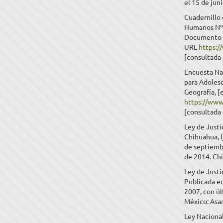
el 15 de jun
Cuadernillo
Humanos Nº 5
Documento pu
URL
https:/
[consultada 
Encuesta Nac
para Adolesc
Geografía, [e
https://www
[consultada 
Ley de Justi
Chihuahua, l
de septiemb
de 2014. Chi
Ley de Justi
Publicada en
2007, con úl
México: Asam
Ley Nacional