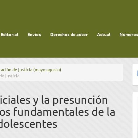
 Editorial
Envíos
Derechos de autor
Actual
Números 
ración de justicia (mayo-agosto)
de justicia
iciales y la presunción
los fundamentales de la
adolescentes