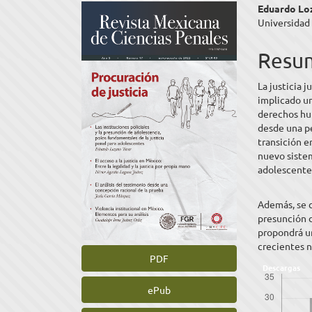
Barra
Cont
Eduardo Lo
Universidad
lateral
princ
del
del
Resu
artículo
artíc
La justicia 
implicado un
derechos hum
desde una pe
transición e
nuevo sistem
adolescente
Además, se c
presunción 
propondrá un
crecientes n
PDF
Descargas
ePub