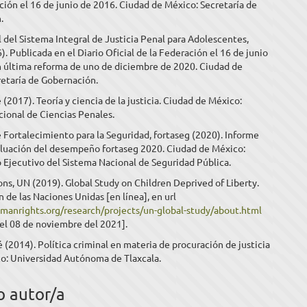
ción el 16 de junio de 2016. Ciudad de México: Secretaría de
.
 del Sistema Integral de Justicia Penal para Adolescentes,
6). Publicada en el Diario Oficial de la Federación el 16 de junio
n última reforma de uno de diciembre de 2020. Ciudad de
retaría de Gobernación.
 (2017). Teoría y ciencia de la justicia. Ciudad de México:
cional de Ciencias Penales.
Fortalecimiento para la Seguridad, fortaseg (2020). Informe
aluación del desempeño fortaseg 2020. Ciudad de México:
 Ejecutivo del Sistema Nacional de Seguridad Pública.
ns, UN (2019). Global Study on Children Deprived of Liberty.
 de las Naciones Unidas [en línea], en url
umanrights.org/research/projects/un-global-study/about.html
el 08 de noviembre del 2021].
 (2014). Política criminal en materia de procuración de justicia
co: Universidad Autónoma de Tlaxcala.
o autor/a