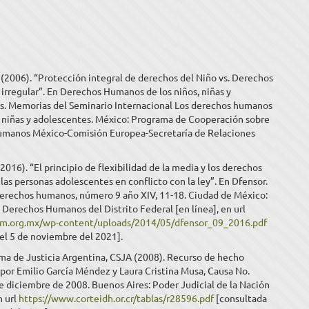
 (2006). “Protección integral de derechos del Niño vs. Derechos
 irregular”. En Derechos Humanos de los niños, niñas y
s. Memorias del Seminario Internacional Los derechos humanos
, niñas y adolescentes. México: Programa de Cooperación sobre
manos México-Comisión Europea-Secretaría de Relaciones
(2016). “El principio de flexibilidad de la media y los derechos
as personas adolescentes en conflicto con la ley”. En Dfensor.
derechos humanos, número 9 año XIV, 11-18. Ciudad de México:
Derechos Humanos del Distrito Federal [en línea], en url
cm.org.mx/wp-content/uploads/2014/05/dfensor_09_2016.pdf
el 5 de noviembre del 2021].
ma de Justicia Argentina, CSJA (2008). Recurso de hecho
por Emilio García Méndez y Laura Cristina Musa, Causa No.
e diciembre de 2008. Buenos Aires: Poder Judicial de la Nación
n url
https://www.corteidh.or.cr/tablas/r28596.pdf
[consultada