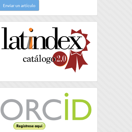
Enviar un artículo
n
rtículo
latindex
Orcid