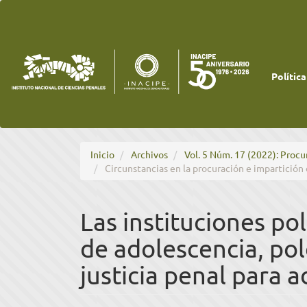
Navegación
principal
Contenido
principal
Barra
lateral
Política
Inicio
Archivos
Vol. 5 Núm. 17 (2022): Procu
Circunstancias en la procuración e impartición 
Las instituciones pol
de adolescencia, po
justicia penal para 