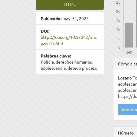
HTML
Publicado:
may. 31, 2022
DOI:
https://doi.org/10.57042/rmc
p.v5i17.500
Palabras clave:
Detal
Policía, derechos humanos,
Cómo cit
adolescencia, debido proceso
del
Lozano Tov
artíc
adolescen
adolesce
https://d
Más for
Número