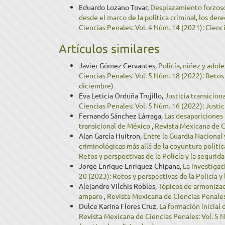
Eduardo Lozano Tovar,
Desplazamiento forzoso
desde el marco de la política criminal, los der
Ciencias Penales: Vol. 4 Núm. 14 (2021): Ciencia
Artículos similares
Javier Gómez Cervantes,
Policía, niñez y ado
Ciencias Penales: Vol. 5 Núm. 18 (2022): Retos 
diciembre)
Eva Leticia Orduña Trujillo,
Justicia transicio
Ciencias Penales: Vol. 5 Núm. 16 (2022): Justic
Fernando Sánchez Lárraga,
Las desapariciones 
transicional de México
,
Revista Mexicana de Ci
Alan García Huitron,
Entre la Guardia Nacional 
criminológicas más allá de la coyuntura políti
Retos y perspectivas de la Policía y la seguri
Jorge Enrique Enriquez Chipana,
La investigac
20 (2023): Retos y perspectivas de la Policía y 
Alejandro Vilchis Robles,
Tópicos de armonizaci
amparo
,
Revista Mexicana de Ciencias Penales:
Dulce Karina Flores Cruz,
La formación inicial
Revista Mexicana de Ciencias Penales: Vol. 5 N