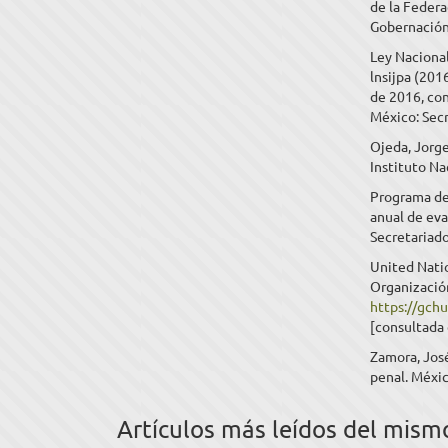
de la Federa
Gobernación
Ley Nacional
lnsijpa (201
de 2016, co
México: Sec
Ojeda, Jorge
Instituto Na
Programa de 
anual de ev
Secretariado
United Natio
Organización
https://gch
[consultada 
Zamora, José
penal. Méxi
Artículos más leídos del mism