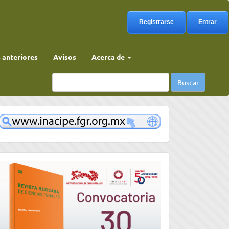
Registrarse
Entrar
anteriores
Avisos
Acerca de
Buscar
www
convocatoria