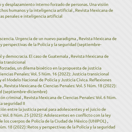
 y desplazamiento interno forzado de personas. Una visión
echos humanos y la inteligencia artificial
,
Revista Mexicana de
s penales e inteligencia artificial
lescencia. Urgencia de un nuevo paradigma
,
Revista Mexicana de
y perspectivas de la Policía y la seguridad (septiembre-
nal y democracia. El caso de Guatemala
,
Revista Mexicana de
ia transicional
forzadas, un dilema bioético en la propuesta de justicia
encias Penales: Vol. 5 Núm. 16 (2022): Justicia transicional
y el Modelo Nacional de Policía y Justicia Cívica. Reflexiones
ca
,
Revista Mexicana de Ciencias Penales: Vol. 5 Núm. 18 (2022):
dad (septiembre-diciembre)
ión criminal
,
Revista Mexicana de Ciencias Penales: Vol. 6 Núm.
la seguridad II
ón entre la justicia penal para adolescentes y el juicio de
 Vol. 8 Núm. 25 (2025): Adolescentes en conflicto con la ley
 de los cuerpos de Policía de la Ciudad de México (UNIPOL)
,
úm. 18 (2022): Retos y perspectivas de la Policía y la seguridad