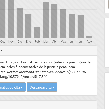
u
a
les
ar
ar, E. (2022). Las instituciones policiales y la presunción de
ulo
cia, polos fundamentales de la justicia penal para
ntes.
Revista Mexicana De Ciencias Penales
,
5
(17), 73–96.
oi.org/10.57042/rmcp.v5i17.500
matos de cita
Descargar cita