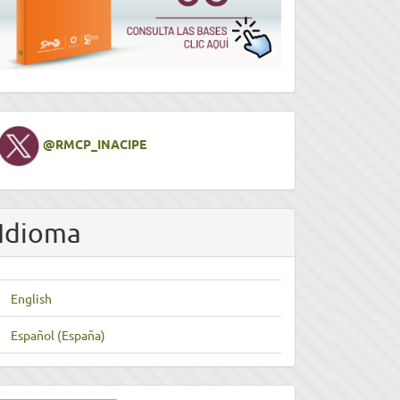
Twitter
@RMCP_INACIPE
Idioma
English
Español (España)
nviar