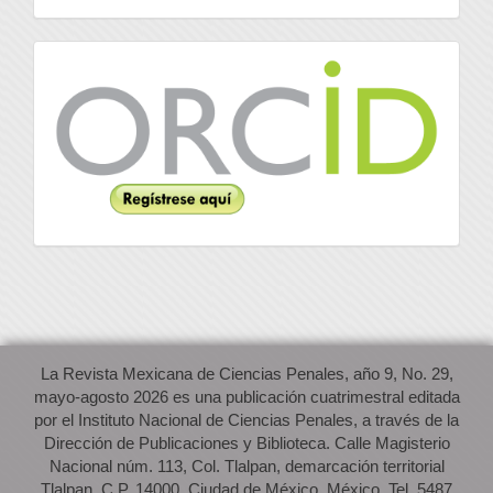
Orcid
La Revista Mexicana de Ciencias Penales, año 9, No. 29,
mayo-agosto 2026 es una publicación cuatrimestral editada
por el Instituto Nacional de Ciencias Penales, a través de la
Dirección de Publicaciones y Biblioteca. Calle Magisterio
Nacional núm. 113, Col. Tlalpan, demarcación territorial
Tlalpan, C.P. 14000, Ciudad de México, México. Tel. 5487