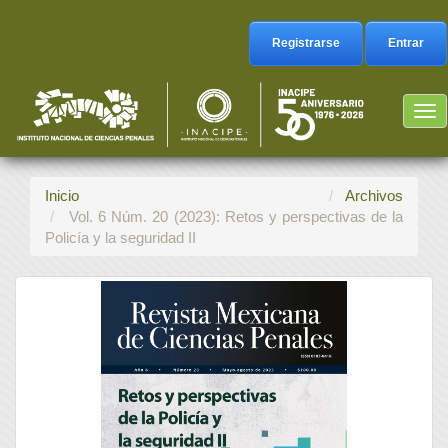
Navegación
principal
Registrarse
Entrar
Contenido
principal
Barra
Tog
lateral
nav
Inicio
Archivos
Vol. 6 Núm. 20 (2023): Retos y perspectivas de la
Policía y la seguridad II