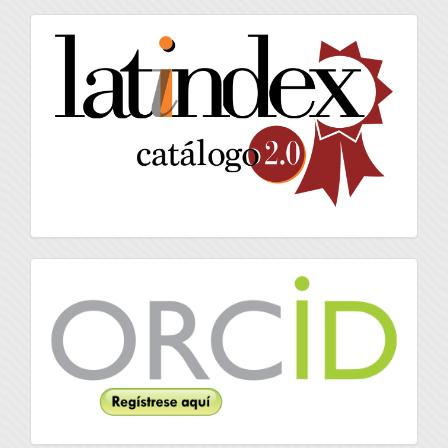
artículo
latindex
Orcid