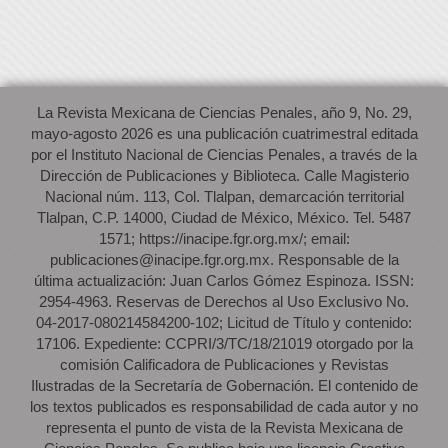
La Revista Mexicana de Ciencias Penales, año 9, No. 29,
mayo-agosto 2026 es una publicación cuatrimestral editada
por el Instituto Nacional de Ciencias Penales, a través de la
Dirección de Publicaciones y Biblioteca. Calle Magisterio
Nacional núm. 113, Col. Tlalpan, demarcación territorial
Tlalpan, C.P. 14000, Ciudad de México, México. Tel. 5487
1571; https://inacipe.fgr.org.mx/; email:
publicaciones@inacipe.fgr.org.mx. Responsable de la
última actualización: Juan Carlos Gómez Espinoza. ISSN:
2954-4963. Reservas de Derechos al Uso Exclusivo No.
04-2017-080214584200-102; Licitud de Título y contenido:
17106. Expediente: CCPRI/3/TC/18/21019 otorgado por la
comisión Calificadora de Publicaciones y Revistas
Ilustradas de la Secretaría de Gobernación. El contenido de
los textos publicados es responsabilidad de cada autor y no
representa el punto de vista de la Revista Mexicana de