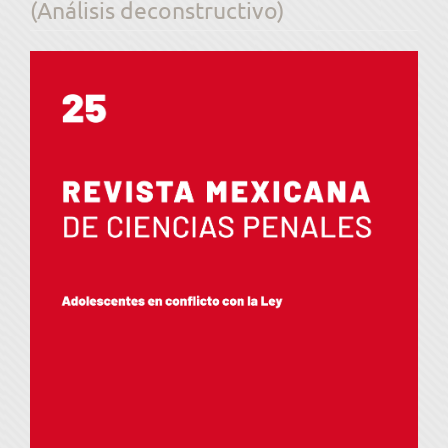
(Análisis deconstructivo)
Barra
lateral
del
artículo