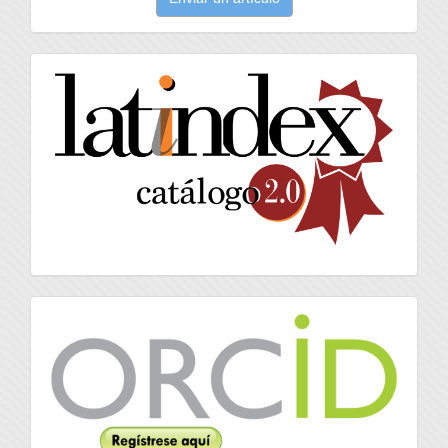
un
artículo
latindex
Orcid