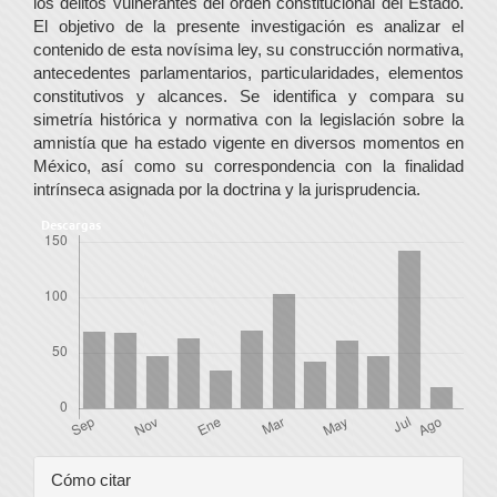
los delitos vulnerantes del orden constitucional del Estado.
El objetivo de la presente investigación es analizar el
contenido de esta novísima ley, su construcción normativa,
antecedentes parlamentarios, particularidades, elementos
constitutivos y alcances. Se identifica y compara su
simetría histórica y normativa con la legislación sobre la
amnistía que ha estado vigente en diversos momentos en
México, así como su correspondencia con la finalidad
intrínseca asignada por la doctrina y la jurisprudencia.
Descargas
Detalles
Cómo citar