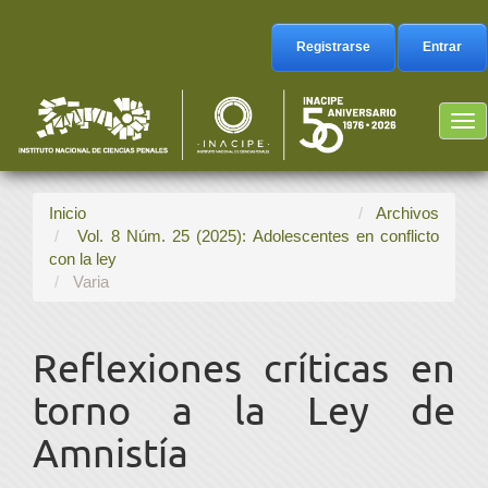
Navegación
principal
Registrarse
Entrar
Contenido
principal
Barra
Tog
lateral
nav
Inicio
Archivos
Vol. 8 Núm. 25 (2025): Adolescentes en conflicto
con la ley
Varia
Reflexiones críticas en
torno a la Ley de
Amnistía