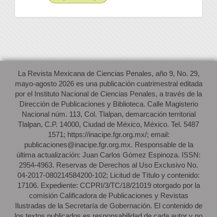
La Revista Mexicana de Ciencias Penales, año 9, No. 29,
mayo-agosto 2026 es una publicación cuatrimestral editada
por el Instituto Nacional de Ciencias Penales, a través de la
Dirección de Publicaciones y Biblioteca. Calle Magisterio
Nacional núm. 113, Col. Tlalpan, demarcación territorial
Tlalpan, C.P. 14000, Ciudad de México, México. Tel. 5487
1571; https://inacipe.fgr.org.mx/; email:
publicaciones@inacipe.fgr.org.mx. Responsable de la
última actualización: Juan Carlos Gómez Espinoza. ISSN:
2954-4963. Reservas de Derechos al Uso Exclusivo No.
04-2017-080214584200-102; Licitud de Título y contenido:
17106. Expediente: CCPRI/3/TC/18/21019 otorgado por la
comisión Calificadora de Publicaciones y Revistas
Ilustradas de la Secretaría de Gobernación. El contenido de
los textos publicados es responsabilidad de cada autor y no