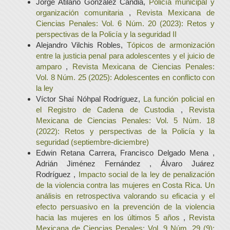
Jorge Atilano González Candia,
Policía municipal y
organización comunitaria
,
Revista Mexicana de
Ciencias Penales: Vol. 6 Núm. 20 (2023): Retos y
perspectivas de la Policía y la seguridad II
Alejandro Vilchis Robles,
Tópicos de armonización
entre la justicia penal para adolescentes y el juicio de
amparo
,
Revista Mexicana de Ciencias Penales:
Vol. 8 Núm. 25 (2025): Adolescentes en conflicto con
la ley
Víctor Shaí Nóhpal Rodríguez,
La función policial en
el Registro de Cadena de Custodia
,
Revista
Mexicana de Ciencias Penales: Vol. 5 Núm. 18
(2022): Retos y perspectivas de la Policía y la
seguridad (septiembre-diciembre)
Edwin Retana Carrera, Francisco Delgado Mena ,
Adrián Jiménez Fernández , Álvaro Juárez
Rodríguez ,
Impacto social de la ley de penalización
de la violencia contra las mujeres en Costa Rica. Un
análisis en retrospectiva valorando su eficacia y el
efecto persuasivo en la prevención de la violencia
hacia las mujeres en los últimos 5 años
,
Revista
Mexicana de Ciencias Penales: Vol. 9 Núm. 29 (9):