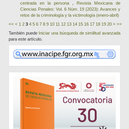
centrada en la persona
,
Revista Mexicana de
Ciencias Penales: Vol. 6 Núm. 19 (2023): Avances y
retos de la criminología y la victimología (enero-abril)
<<
<
1
2
3
4
5
6
7
8
9
10
11
12
13
14
15
16
17
18
19
20
>
>>
También puede
Iniciar una búsqueda de similitud avanzada
para este artículo.
www
convocatoria