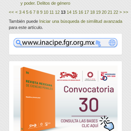
y poder. Delitos de género
<<
<
3
4
5
6
7
8
9
10
11
12
13
14
15
16
17
18
19
20
21
22
>
>>
También puede
Iniciar una búsqueda de similitud avanzada
para este artículo.
www
convocatoria