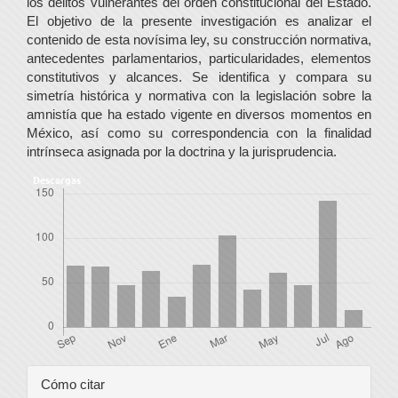
los delitos vulnerantes del orden constitucional del Estado.
El objetivo de la presente investigación es analizar el
contenido de esta novísima ley, su construcción normativa,
antecedentes parlamentarios, particularidades, elementos
constitutivos y alcances. Se identifica y compara su
simetría histórica y normativa con la legislación sobre la
amnistía que ha estado vigente en diversos momentos en
México, así como su correspondencia con la finalidad
intrínseca asignada por la doctrina y la jurisprudencia.
Descargas
Detalles
Cómo citar