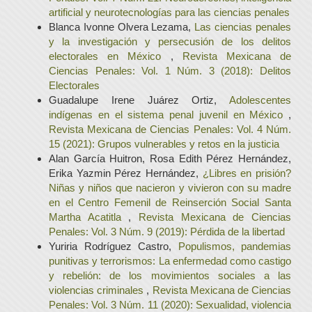
artificial y neurotecnologías para las ciencias penales
Blanca Ivonne Olvera Lezama,
Las ciencias penales
y la investigación y persecusión de los delitos
electorales en México
,
Revista Mexicana de
Ciencias Penales: Vol. 1 Núm. 3 (2018): Delitos
Electorales
Guadalupe Irene Juárez Ortiz,
Adolescentes
indígenas en el sistema penal juvenil en México
,
Revista Mexicana de Ciencias Penales: Vol. 4 Núm.
15 (2021): Grupos vulnerables y retos en la justicia
Alan García Huitron, Rosa Edith Pérez Hernández,
Erika Yazmin Pérez Hernández,
¿Libres en prisión?
Niñas y niños que nacieron y vivieron con su madre
en el Centro Femenil de Reinserción Social Santa
Martha Acatitla
,
Revista Mexicana de Ciencias
Penales: Vol. 3 Núm. 9 (2019): Pérdida de la libertad
Yuriria Rodríguez Castro,
Populismos, pandemias
punitivas y terrorismos: La enfermedad como castigo
y rebelión: de los movimientos sociales a las
violencias criminales
,
Revista Mexicana de Ciencias
Penales: Vol. 3 Núm. 11 (2020): Sexualidad, violencia