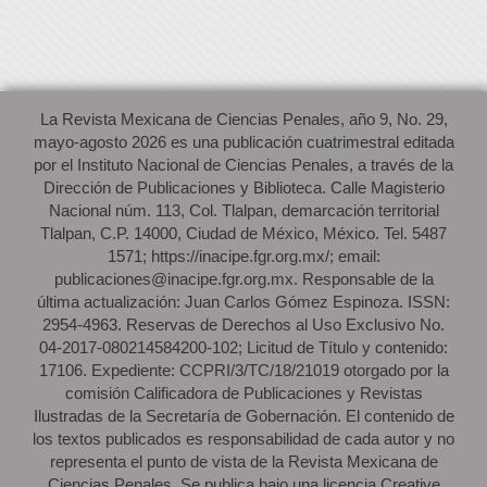
La Revista Mexicana de Ciencias Penales, año 9, No. 29,
mayo-agosto 2026 es una publicación cuatrimestral editada
por el Instituto Nacional de Ciencias Penales, a través de la
Dirección de Publicaciones y Biblioteca. Calle Magisterio
Nacional núm. 113, Col. Tlalpan, demarcación territorial
Tlalpan, C.P. 14000, Ciudad de México, México. Tel. 5487
1571; https://inacipe.fgr.org.mx/; email:
publicaciones@inacipe.fgr.org.mx. Responsable de la
última actualización: Juan Carlos Gómez Espinoza. ISSN:
2954-4963. Reservas de Derechos al Uso Exclusivo No.
04-2017-080214584200-102; Licitud de Título y contenido:
17106. Expediente: CCPRI/3/TC/18/21019 otorgado por la
comisión Calificadora de Publicaciones y Revistas
Ilustradas de la Secretaría de Gobernación. El contenido de
los textos publicados es responsabilidad de cada autor y no
representa el punto de vista de la Revista Mexicana de
Ciencias Penales. Se publica bajo una licencia Creative