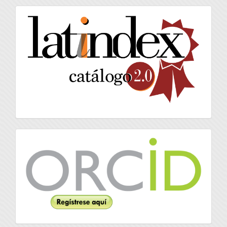
artículo
latindex
Orcid