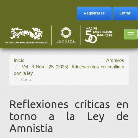
Navegación
principal
Registrarse
Entrar
Contenido
principal
Barra
Tog
lateral
nav
Inicio
Archivos
Vol. 8 Núm. 25 (2025): Adolescentes en conflicto
con la ley
Varia
Reflexiones críticas en
torno a la Ley de
Amnistía