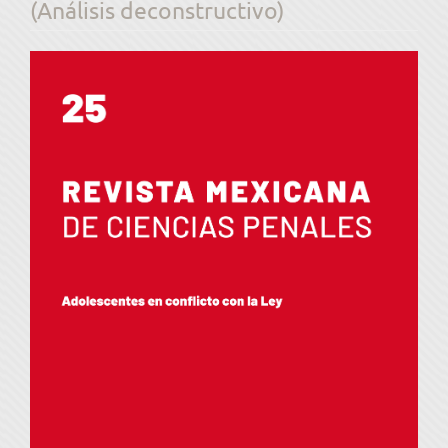
(Análisis deconstructivo)
Barra
lateral
del
artículo