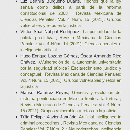
Luz Berthila Burgueño Duarte,
Hechos que la ley
señala como delitos a partir de la reforma
constitucional de 2008
,
Revista Mexicana de
Ciencias Penales: Vol. 4 Núm. 15 (2021): Grupos
vulnerables y retos en la justicia
Víctor Shaí Nóhpal Rodríguez,
La posibilidad de la
policía predictiva
,
Revista Mexicana de Ciencias
Penales: Vol. 4 Núm. 14 (2021): Ciencias penales e
inteligencia artificial
Hugo Enrique Lozano Gómez, Óscar Armando Rico
Chávez,
¿Vulneración de la autonomía universitaria
por la seguridad pública? Esclarecimiento jurídico y
conceptual
,
Revista Mexicana de Ciencias Penales:
Vol. 4 Núm. 15 (2021): Grupos vulnerables y retos en
la justicia
Marisol Ramírez Reyes,
Génesis y evolución del
sistema penitenciario en México frente a la tortura
,
Revista Mexicana de Ciencias Penales: Vol. 4 Núm.
15 (2021): Grupos vulnerables y retos en la justicia
Túlio Felippe Xavier Januário,
Artificial intelligence in
criminal proceedings
,
Revista Mexicana de Ciencias
Penales: Vol. 7 Núm. 21: Neuroderechos, inteligencia