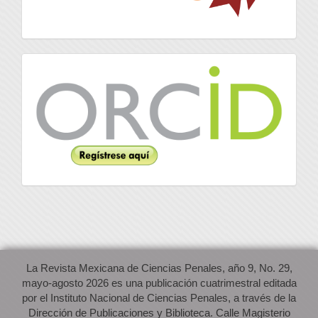
Orcid
La Revista Mexicana de Ciencias Penales, año 9, No. 29,
mayo-agosto 2026 es una publicación cuatrimestral editada
por el Instituto Nacional de Ciencias Penales, a través de la
Dirección de Publicaciones y Biblioteca. Calle Magisterio