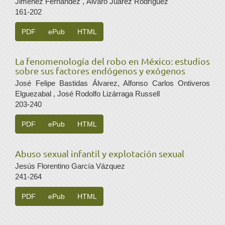
Jiménez Fernández , Álvaro Juárez Rodríguez
161-202
PDF
ePub
HTML
La fenomenología del robo en México: estudios
sobre sus factores endógenos y exógenos
José Felipe Bastidas Álvarez, Alfonso Carlos Ontiveros
Elguezabal , José Rodolfo Lizárraga Russell
203-240
PDF
ePub
HTML
Abuso sexual infantil y explotación sexual
Jesús Florentino García Vázquez
241-264
PDF
ePub
HTML