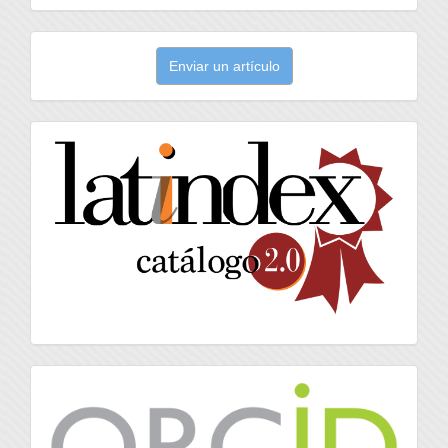
Enviar
Enviar un artículo
un
artículo
latindex
Orcid