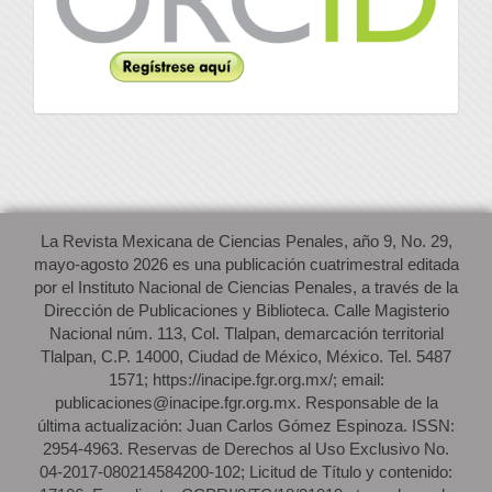
La Revista Mexicana de Ciencias Penales, año 9, No. 29,
mayo-agosto 2026 es una publicación cuatrimestral editada
por el Instituto Nacional de Ciencias Penales, a través de la
Dirección de Publicaciones y Biblioteca. Calle Magisterio
Nacional núm. 113, Col. Tlalpan, demarcación territorial
Tlalpan, C.P. 14000, Ciudad de México, México. Tel. 5487
1571; https://inacipe.fgr.org.mx/; email:
publicaciones@inacipe.fgr.org.mx. Responsable de la
última actualización: Juan Carlos Gómez Espinoza. ISSN:
2954-4963. Reservas de Derechos al Uso Exclusivo No.
04-2017-080214584200-102; Licitud de Título y contenido: