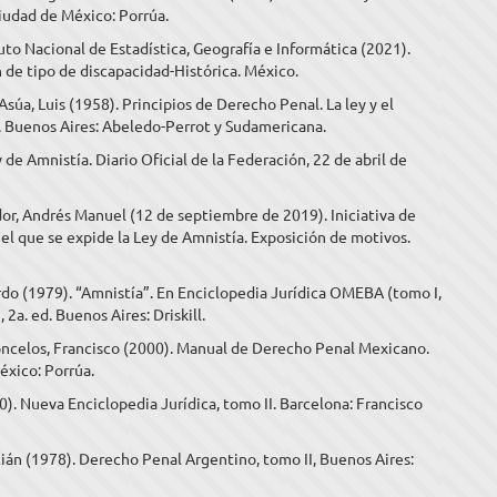
iudad de México: Porrúa.
tuto Nacional de Estadística, Geografía e Informática (2021).
n de tipo de discapacidad-Histórica. México.
súa, Luis (1958). Principios de Derecho Penal. La ley y el
d. Buenos Aires: Abeledo-Perrot y Sudamericana.
 de Amnistía. Diario Oficial de la Federación, 22 de abril de
r, Andrés Manuel (12 de septiembre de 2019). Iniciativa de
el que se expide la Ley de Amnistía. Exposición de motivos.
do (1979). “Amnistía”. En Enciclopedia Jurídica OMEBA (tomo I,
 2a. ed. Buenos Aires: Driskill.
ncelos, Francisco (2000). Manual de Derecho Penal Mexicano.
éxico: Porrúa.
00). Nueva Enciclopedia Jurídica, tomo II. Barcelona: Francisco
tián (1978). Derecho Penal Argentino, tomo II, Buenos Aires: