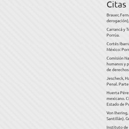
Citas
Brauer, Fern
derogación),
Carrancá y T
Porrúa.
Cortés Ibar
México: Porr
Comisión Na
humanos y po
de derechos 
Jescheck, H
Penal. Parte
Huerta Pérez
mexicano. Ci
Estado de P
Von Ihering,
Santillán). 
Instituto de