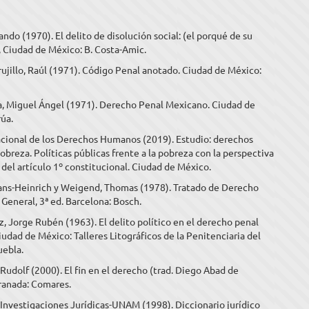
ando (1970). El delito de disolución social: (el porqué de su
 Ciudad de México: B. Costa-Amic.
rujillo, Raúl (1971). Código Penal anotado. Ciudad de México:
ra, Miguel Ángel (1971). Derecho Penal Mexicano. Ciudad de
úa.
cional de los Derechos Humanos (2019). Estudio: derechos
breza. Políticas públicas frente a la pobreza con la perspectiva
del artículo 1º constitucional. Ciudad de México.
ans-Heinrich y Weigend, Thomas (1978). Tratado de Derecho
 General, 3ª ed. Barcelona: Bosch.
, Jorge Rubén (1963). El delito político en el derecho penal
udad de México: Talleres Litográficos de la Penitenciaria del
uebla.
 Rudolf (2000). El fin en el derecho (trad. Diego Abad de
Granada: Comares.
 Investigaciones Jurídicas-UNAM (1998). Diccionario jurídico