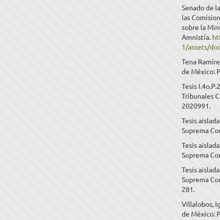
Senado de la
las Comision
sobre la Min
Amnistía.
ht
1/assets/d
Tena Ramírez
de México: P
Tesis I.4o.P
Tribunales C
2020991.
Tesis aislad
Suprema Cort
Tesis aislad
Suprema Cort
Tesis aislad
Suprema Cort
281.
Villalobos, 
de México: P