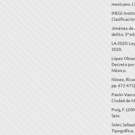
mexicano. C
INEGI: Insti
Clasificació
Jiménez de A
delito, 3ª e
LA-2020: Ley
2020.
López Obrado
Decreto por 
México.
Núnez, Ricar
pp. 672-675),
Pavón Vasco
Ciudad de M
Puig, F. (20
Seix.
Soler, Sebas
Tipográfica.