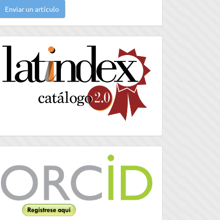
Enviar un artículo
n
rtículo
latindex
Orcid