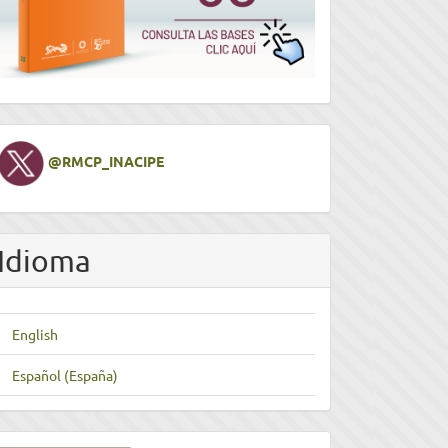
Twitter
@RMCP_INACIPE
Idioma
English
Español (España)
nviar