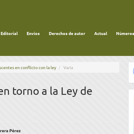
 Editorial
Envíos
Derechos de autor
Actual
Números 
scentes en conflicto con la ley
Varia
en torno a la Ley de
enido
rera Pérez