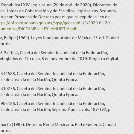
 República LXIV Legislatura (20 de abril de 2020), Dictamen de
es Unidas de Gobernación y de Estudios Legislativos, Segunda,
uta con Proyecto de Decreto por el que se expide la Ley de
tps://infosen.senado.gob.mx/sgsp/gaceta/64/2/2020-04-20-
ocumentos/DICTAMEN_LEY_AMNISTIA.pdf
, Felipe (1964). Leyes fundamentales de México, 2ª. ed. Ciudad
orrúa.
.28 P (10a.), Gaceta del Seminario Judicial de la Federación,
olegiados de Circuito, 8 de noviembre de 2019. Registro digital:
a 314588. Gaceta del Seminario Judicial de la Federación,
e de Justicia de la Nación, Quinta Época.
a 330276. Gaceta del Seminario Judicial de la Federación,
e de Justicia de la Nación, Quinta Época.
a 905186. Gaceta del Seminario Judicial de la Federación,
e de Justicia de la Nación, Séptima Época, vols. 187-192, p.
Ignacio (1983). Derecho Penal Mexicano. Parte General. Ciudad
orrúa.