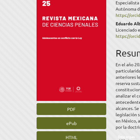
Especialista
lateral
princ
Autónoma de
https://orc
del
del
Eduardo Al
artículo
artíc
Licenciado 
https://orc
Resu
En el año 2
particulari
anteriores l
reserva sust
constitucion
analizar el 
antecedentes
alcances. Se
PDF
legislación 
en México, a
ePub
por la doctri
Descargas
HTML