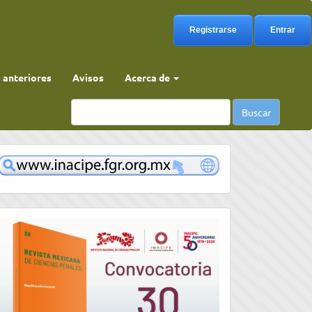
Registrarse
Entrar
anteriores
Avisos
Acerca de
Buscar
www
convocatoria