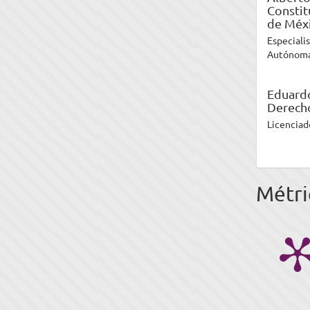
Constit
de Méxi
Especiali
Autónoma 
Eduard
Derecho
Licenciad
Métri