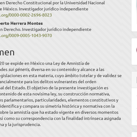
 en Derecho Constitucional por la Universidad Nacional
ipal
 México. Investigador jurídico independiente
id.org/0000-0002-2696-8023
berto Herrera Montes
ulo
en Derecho. Investigador jurídico independiente
id.org/0009-0005-1043-9070
men
020 se expide en México una Ley de Amnistía de
dades
sui géneris
, diversa en su contenido y alcance a las
egislaciones en esta materia, cuyo ámbito tutelar y de validez se
ancialmente para los delitos vulnerantes del orden
al del Estado. El objetivo de la presente investigación es
contenido de esta novísima ley, su construcción normativa,
 parlamentarios, particularidades, elementos constitutivos y
 identifica y compara su simetría histórica y normativa con la
sobre la amnistía que ha estado vigente en diversos momentos
sí como su correspondencia con la finalidad intrínseca asignada
na y la jurisprudencia.
E