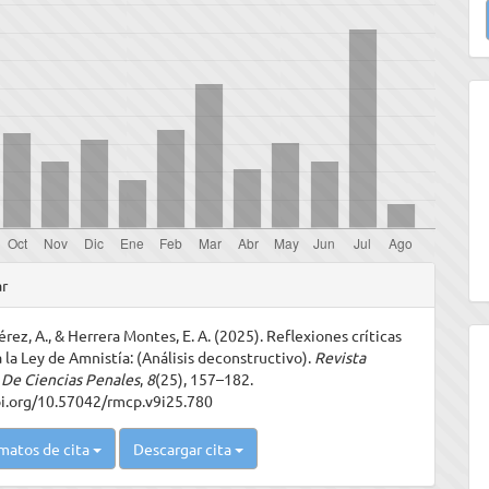
u
a
les
ar
rez, A., & Herrera Montes, E. A. (2025). Reflexiones críticas
ulo
 la Ley de Amnistía: (Análisis deconstructivo).
Revista
De Ciencias Penales
,
8
(25), 157–182.
oi.org/10.57042/rmcp.v9i25.780
matos de cita
Descargar cita