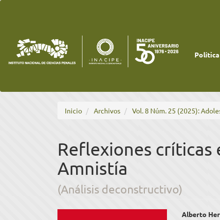
Navegación
principal
Contenido
principal
Barra
lateral
Política
Inicio
Archivos
Vol. 8 Núm. 25 (2025): Adole
Reflexiones críticas 
Amnistía
(Análisis deconstructivo)
Barra
Cont
Alberto Her