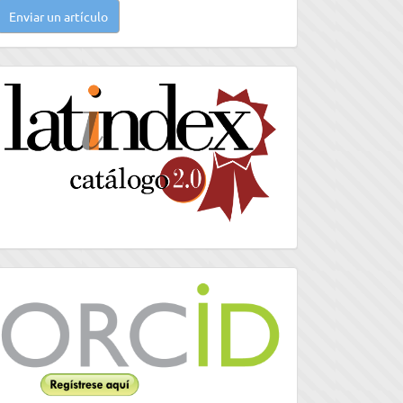
Enviar un artículo
n
rtículo
latindex
Orcid