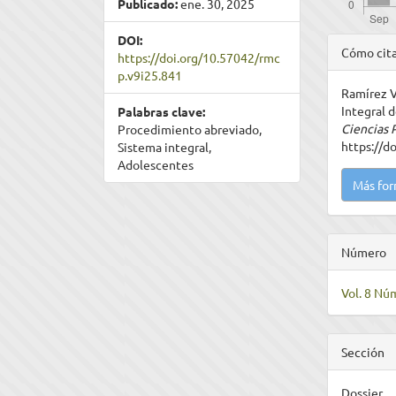
Publicado:
ene. 30, 2025
DOI:
Detal
Cómo cit
https://doi.org/10.57042/rmc
del
p.v9i25.841
Ramírez V
artíc
Integral 
Palabras clave:
Ciencias 
Procedimiento abreviado,
https://d
Sistema integral,
Adolescentes
Más for
Número
Vol. 8 Nú
Sección
Dossier