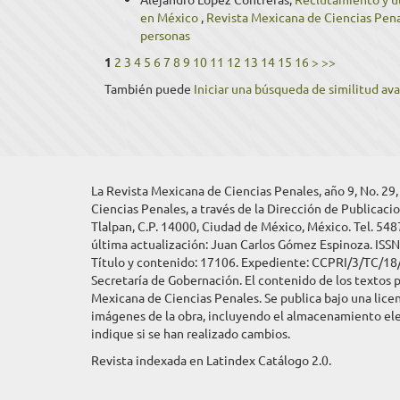
en México
,
Revista Mexicana de Ciencias Penal
personas
1
2
3
4
5
6
7
8
9
10
11
12
13
14
15
16
>
>>
También puede
Iniciar una búsqueda de similitud av
La Revista Mexicana de Ciencias Penales, año 9, No. 29
Ciencias Penales, a través de la Dirección de Publicacio
Tlalpan, C.P. 14000, Ciudad de México, México. Tel. 548
última actualización: Juan Carlos Gómez Espinoza. ISS
Título y contenido: 17106. Expediente: CCPRI/3/TC/18/2
Secretaría de Gobernación. El contenido de los textos p
Mexicana de Ciencias Penales. Se publica bajo una licen
imágenes de la obra, incluyendo el almacenamiento elec
indique si se han realizado cambios.
Revista indexada en Latindex Catálogo 2.0.