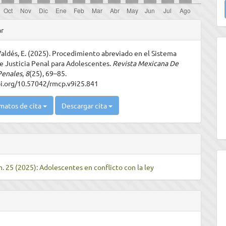
u
les
a
ar
aldés, E. (2025). Procedimiento abreviado en el Sistema
ulo
de Justicia Penal para Adolescentes.
Revista Mexicana De
Penales
,
8
(25), 69–85.
oi.org/10.57042/rmcp.v9i25.841
matos de cita
Descargar cita
m. 25 (2025): Adolescentes en conflicto con la ley