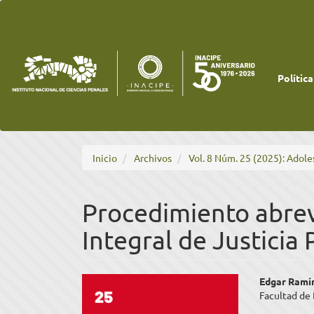
Navegación
principal
Contenido
principal
Barra
lateral
Política
Inicio
Archivos
Vol. 8 Núm. 25 (2025): Adole
Procedimiento abrev
Integral de Justicia
Barra
Cont
Edgar Ramí
Facultad de
lateral
princ