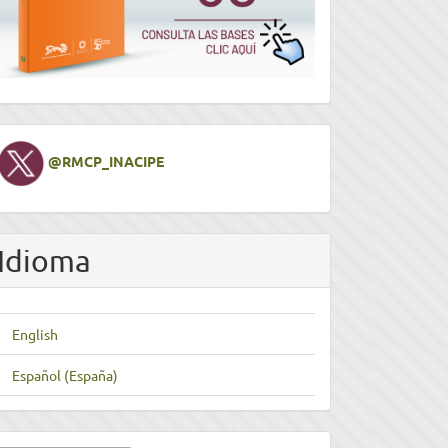
Twitter
@RMCP_INACIPE
Idioma
English
Español (España)
nviar