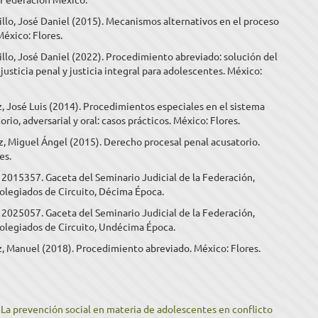
llo, José Daniel (2015). Mecanismos alternativos en el proceso
México: Flores.
llo, José Daniel (2022). Procedimiento abreviado: solución del
 justicia penal y justicia integral para adolescentes. México:
 José Luis (2014). Procedimientos especiales en el sistema
rio, adversarial y oral: casos prácticos. México: Flores.
, Miguel Ángel (2015). Derecho procesal penal acusatorio.
es.
a 2015357. Gaceta del Seminario Judicial de la Federación,
olegiados de Circuito, Décima Época.
a 2025057. Gaceta del Seminario Judicial de la Federación,
Colegiados de Circuito, Undécima Época.
, Manuel (2018). Procedimiento abreviado. México: Flores.
,
La prevención social en materia de adolescentes en conflicto