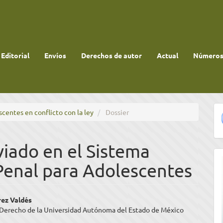
 Editorial
Envíos
Derechos de autor
Actual
Números 
scentes en conflicto con la ley
Dossier
iado en el Sistema
 Penal para Adolescentes
enido
rez Valdés
 Derecho de la Universidad Autónoma del Estado de México
ipal