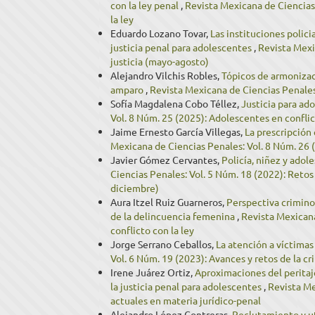
con la ley penal
,
Revista Mexicana de Ciencias
la ley
Eduardo Lozano Tovar,
Las instituciones polic
justicia penal para adolescentes
,
Revista Mexi
justicia (mayo-agosto)
Alejandro Vilchis Robles,
Tópicos de armonizaci
amparo
,
Revista Mexicana de Ciencias Penales:
Sofía Magdalena Cobo Téllez,
Justicia para a
Vol. 8 Núm. 25 (2025): Adolescentes en conflic
Jaime Ernesto García Villegas,
La prescripción
Mexicana de Ciencias Penales: Vol. 8 Núm. 26 (2
Javier Gómez Cervantes,
Policía, niñez y ado
Ciencias Penales: Vol. 5 Núm. 18 (2022): Retos 
diciembre)
Aura Itzel Ruiz Guarneros,
Perspectiva crimino
de la delincuencia femenina
,
Revista Mexicana
conflicto con la ley
Jorge Serrano Ceballos,
La atención a víctimas
Vol. 6 Núm. 19 (2023): Avances y retos de la cr
Irene Juárez Ortiz,
Aproximaciones del peritaje
la justicia penal para adolescentes
,
Revista Me
actuales en materia jurídico-penal
Alejandro López Contreras,
Reclutamiento y ut