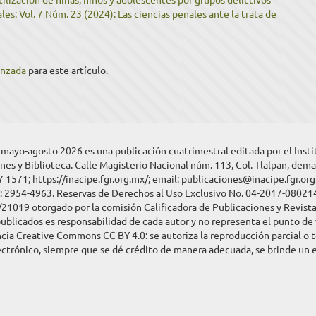
es: Vol. 7 Núm. 23 (2024): Las ciencias penales ante la trata de
anzada
para este artículo.
, mayo-agosto 2026 es una publicación cuatrimestral editada por el Inst
nes y Biblioteca. Calle Magisterio Nacional núm. 113, Col. Tlalpan, dema
7 1571; https://inacipe.fgr.org.mx/; email: publicaciones@inacipe.fgr.or
N: 2954-4963. Reservas de Derechos al Uso Exclusivo No. 04-2017-08021
1019 otorgado por la comisión Calificadora de Publicaciones y Revistas
ublicados es responsabilidad de cada autor y no representa el punto de v
cia Creative Commons CC BY 4.0: se autoriza la reproducción parcial o t
trónico, siempre que se dé crédito de manera adecuada, se brinde un enl