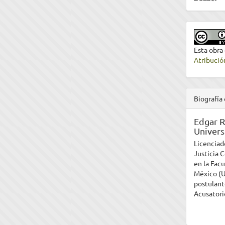
Esta obra
Atribució
Biografía 
Edgar R
Univer
Licenciad
Justicia 
en la Fac
México (
postulant
Acusatori