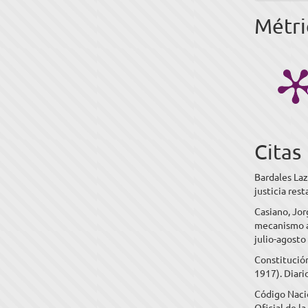
Métri
Citas
Bardales Laz
justicia rest
Casiano, Jo
mecanismo al
julio-agosto
Constitución
1917). Diari
Código Naci
Oficial de l