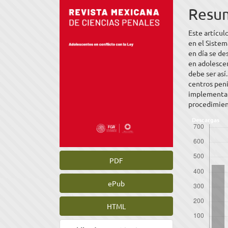
del
del
Resu
artículo
artíc
Este artícul
en el Sistem
en día se de
en adolescen
debe ser así
centros peni
implementarl
procedimient
Descargas
PDF
ePub
HTML