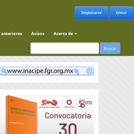
Registrarse
Entrar
anteriores
Avisos
Acerca de
Buscar
www
convocatoria