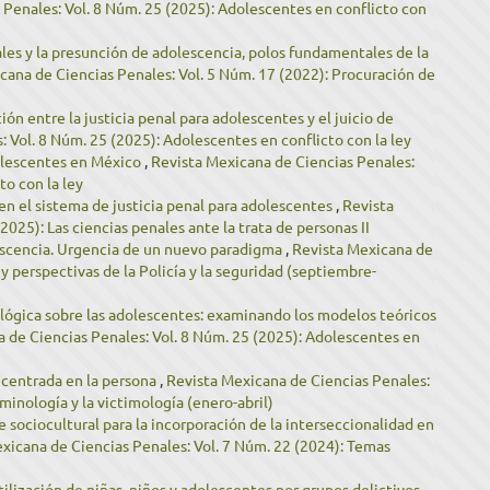
 Penales: Vol. 8 Núm. 25 (2025): Adolescentes en conflicto con
iales y la presunción de adolescencia, polos fundamentales de la
cana de Ciencias Penales: Vol. 5 Núm. 17 (2022): Procuración de
ón entre la justicia penal para adolescentes y el juicio de
 Vol. 8 Núm. 25 (2025): Adolescentes en conflicto con la ley
dolescentes en México
,
Revista Mexicana de Ciencias Penales:
to con la ley
 en el sistema de justicia penal para adolescentes
,
Revista
025): Las ciencias penales ante la trata de personas II
lescencia. Urgencia de un nuevo paradigma
,
Revista Mexicana de
y perspectivas de la Policía y la seguridad (septiembre-
lógica sobre las adolescentes: examinando los modelos teóricos
 de Ciencias Penales: Vol. 8 Núm. 25 (2025): Adolescentes en
 centrada en la persona
,
Revista Mexicana de Ciencias Penales:
iminología y la victimología (enero-abril)
 sociocultural para la incorporación de la interseccionalidad en
xicana de Ciencias Penales: Vol. 7 Núm. 22 (2024): Temas
ilización de niñas, niños y adolescentes por grupos delictivos