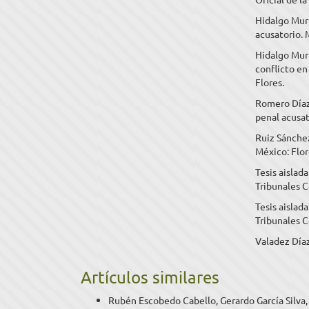
Hidalgo Muri
acusatorio. 
Hidalgo Muri
conflicto en
Flores.
Romero Díaz,
penal acusato
Ruiz Sánchez
México: Flor
Tesis aislad
Tribunales C
Tesis aislad
Tribunales 
Valadez Díaz
Artículos similares
Rubén Escobedo Cabello, Gerardo García Silva