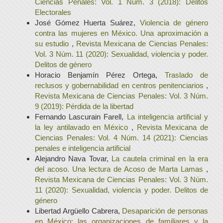
Ciencias Penales: Vol. 1 Núm. 3 (2018): Delitos
Electorales
José Gómez Huerta Suárez,
Violencia de género
contra las mujeres en México. Una aproximación a
su estudio
,
Revista Mexicana de Ciencias Penales:
Vol. 3 Núm. 11 (2020): Sexualidad, violencia y poder.
Delitos de género
Horacio Benjamín Pérez Ortega,
Traslado de
reclusos y gobernabilidad en centros penitenciarios
,
Revista Mexicana de Ciencias Penales: Vol. 3 Núm.
9 (2019): Pérdida de la libertad
Fernando Lascurain Farell,
La inteligencia artificial y
la ley antilavado en México
,
Revista Mexicana de
Ciencias Penales: Vol. 4 Núm. 14 (2021): Ciencias
penales e inteligencia artificial
Alejandro Nava Tovar,
La cautela criminal en la era
del acoso. Una lectura de Acoso de Marta Lamas
,
Revista Mexicana de Ciencias Penales: Vol. 3 Núm.
11 (2020): Sexualidad, violencia y poder. Delitos de
género
Libertad Argüello Cabrera,
Desaparición de personas
en México: las organizaciones de familiares y la