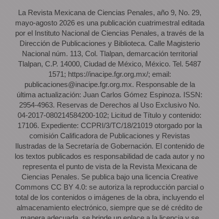
La Revista Mexicana de Ciencias Penales, año 9, No. 29,
mayo-agosto 2026 es una publicación cuatrimestral editada
por el Instituto Nacional de Ciencias Penales, a través de la
Dirección de Publicaciones y Biblioteca. Calle Magisterio
Nacional núm. 113, Col. Tlalpan, demarcación territorial
Tlalpan, C.P. 14000, Ciudad de México, México. Tel. 5487
1571; https://inacipe.fgr.org.mx/; email:
publicaciones@inacipe.fgr.org.mx. Responsable de la
última actualización: Juan Carlos Gómez Espinoza. ISSN:
2954-4963. Reservas de Derechos al Uso Exclusivo No.
04-2017-080214584200-102; Licitud de Título y contenido:
17106. Expediente: CCPRI/3/TC/18/21019 otorgado por la
comisión Calificadora de Publicaciones y Revistas
Ilustradas de la Secretaría de Gobernación. El contenido de
los textos publicados es responsabilidad de cada autor y no
representa el punto de vista de la Revista Mexicana de
Ciencias Penales. Se publica bajo una licencia Creative
Commons CC BY 4.0: se autoriza la reproducción parcial o
total de los contenidos o imágenes de la obra, incluyendo el
almacenamiento electrónico, siempre que se dé crédito de
manera adecuada, se brinde un enlace a la licencia y se