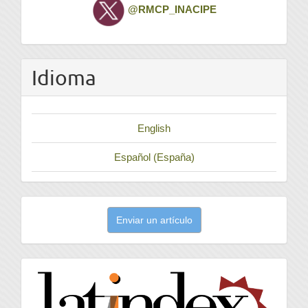
Twitter
@RMCP_INACIPE
Idioma
English
Español (España)
Enviar
Enviar un artículo
un
artículo
latindex