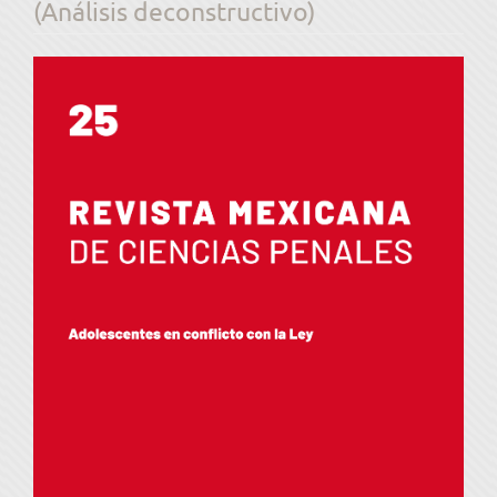
(Análisis deconstructivo)
Barra
lateral
del
artículo