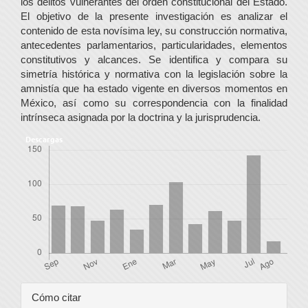
los delitos vulnerantes del orden constitucional del Estado.
El objetivo de la presente investigación es analizar el
contenido de esta novísima ley, su construcción normativa,
antecedentes parlamentarios, particularidades, elementos
constitutivos y alcances. Se identifica y compara su
simetría histórica y normativa con la legislación sobre la
amnistía que ha estado vigente en diversos momentos en
México, así como su correspondencia con la finalidad
intrínseca asignada por la doctrina y la jurisprudencia.
Descargas
Detalles
Cómo citar