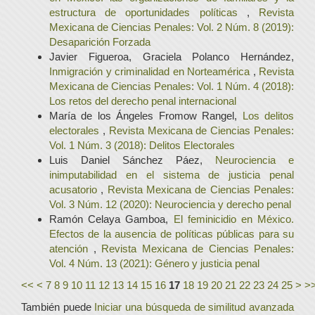
estructura de oportunidades políticas
,
Revista
Mexicana de Ciencias Penales: Vol. 2 Núm. 8 (2019):
Desaparición Forzada
Javier Figueroa, Graciela Polanco Hernández,
Inmigración y criminalidad en Norteamérica
,
Revista
Mexicana de Ciencias Penales: Vol. 1 Núm. 4 (2018):
Los retos del derecho penal internacional
María de los Ángeles Fromow Rangel,
Los delitos
electorales
,
Revista Mexicana de Ciencias Penales:
Vol. 1 Núm. 3 (2018): Delitos Electorales
Luis Daniel Sánchez Páez,
Neurociencia e
inimputabilidad en el sistema de justicia penal
acusatorio
,
Revista Mexicana de Ciencias Penales:
Vol. 3 Núm. 12 (2020): Neurociencia y derecho penal
Ramón Celaya Gamboa,
El feminicidio en México.
Efectos de la ausencia de políticas públicas para su
atención
,
Revista Mexicana de Ciencias Penales:
Vol. 4 Núm. 13 (2021): Género y justicia penal
<<
<
7
8
9
10
11
12
13
14
15
16
17
18
19
20
21
22
23
24
25
>
>
También puede
Iniciar una búsqueda de similitud avanzada