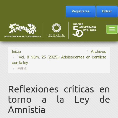
Navegación
principal
Registrarse
Entrar
Contenido
principal
Barra
Tog
lateral
nav
Inicio
Archivos
Vol. 8 Núm. 25 (2025): Adolescentes en conflicto
con la ley
Varia
Reflexiones críticas en
torno a la Ley de
Amnistía