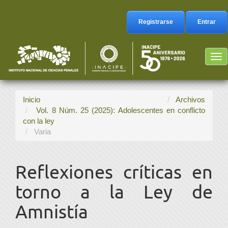
Navegación
principal
Registrarse
Entrar
Contenido
principal
Barra
Tog
lateral
nav
Inicio
Archivos
Vol. 8 Núm. 25 (2025): Adolescentes en conflicto
con la ley
Varia
Reflexiones críticas en
torno a la Ley de
Amnistía