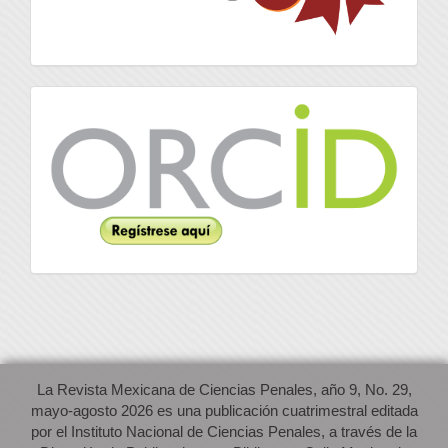
Orcid
La Revista Mexicana de Ciencias Penales, año 9, No. 29,
mayo-agosto 2026 es una publicación cuatrimestral editada
por el Instituto Nacional de Ciencias Penales, a través de la