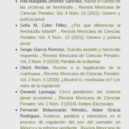
Rita Margarita Jiménez Sánchez,
Narrar el cuerpo de
las víctimas de feminicidio
,
Revista Mexicana de
Ciencias Penales: Vol. 4 Núm. 13 (2021): Género y
justicia penal
Sofía M. Cobo Téllez,
¿Por qué diferenciar al
feminicidio infantil?
,
Revista Mexicana de Ciencias
Penales: Vol. 4 Núm. 13 (2021): Género y justicia
penal
Sergio García Ramírez,
Suicidio asistido y homicidio
requerido
,
Revista Mexicana de Ciencias Penales:
Vol. 3 Núm. 9 (2019): Pérdida de la libertad
Ulrich Richter,
Rumbo a la legalización de la
marihuana
,
Revista Mexicana de Ciencias Penales:
Vol. 2 Núm. 5 (2018): ¿Alcohol sí, marihuana no? Los
retos de la regulación
Gerardo Laveaga,
Cinco pendientes del sistema
penal acusatorio
,
Revista Mexicana de Ciencias
Penales: Vol. 1 Núm. 3 (2018): Delitos Electorales
Fernando Belaunzarán Méndez, Aidee Gracia
Rodríguez,
Avances, parálisis y retrocesos en el
proceso de regulación del uso del cannabis en
México y la reforma pendiente
,
Revista Mexicana de