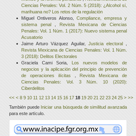
Ciencias Penales: Vol. 2 Núm. 5 (2018): ¿Alcohol sí,
marihuana no? Los retos de la regulación
Miguel Ontiveros Alonso,
Compliance, empresa y
sistema penal
,
Revista Mexicana de Ciencias
Penales: Vol. 1 Núm. 1 (2017): Nuevo sistema penal
Acusatorio
Jaime Arturo Vázquez Aguilar,
Justicia electoral
,
Revista Mexicana de Ciencias Penales: Vol. 1 Núm.
3 (2018): Delitos Electorales
Graciela Cami Soria,
Los nuevos modelos de
negocios y la aplicación del principio de prevención
de operaciones ilícitas
,
Revista Mexicana de
Ciencias Penales: Vol. 3 Núm. 10 (2020):
Ciberdelitos
<<
<
8
9
10
11
12
13
14
15
16
17
18
19
20
21
22
23
24
25
>
>>
También puede
Iniciar una búsqueda de similitud avanzada
para este artículo.
www