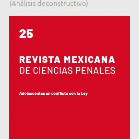
(Análisis deconstructivo)
Barra
lateral
del
artículo