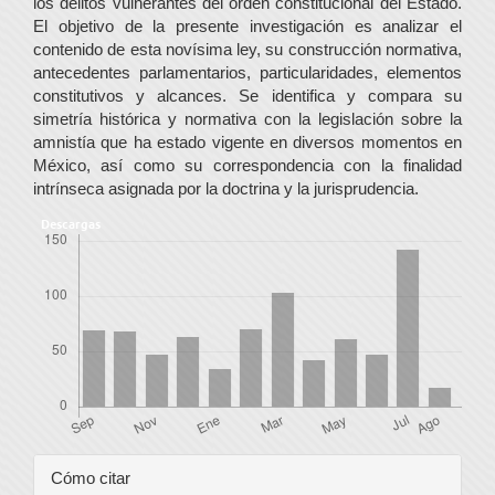
los delitos vulnerantes del orden constitucional del Estado.
El objetivo de la presente investigación es analizar el
contenido de esta novísima ley, su construcción normativa,
antecedentes parlamentarios, particularidades, elementos
constitutivos y alcances. Se identifica y compara su
simetría histórica y normativa con la legislación sobre la
amnistía que ha estado vigente en diversos momentos en
México, así como su correspondencia con la finalidad
intrínseca asignada por la doctrina y la jurisprudencia.
Descargas
Detalles
Cómo citar