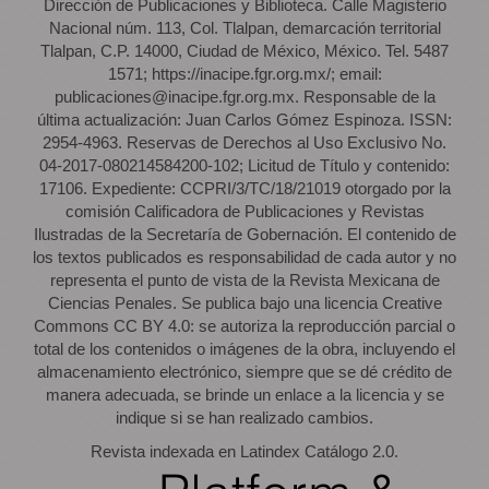
Dirección de Publicaciones y Biblioteca. Calle Magisterio
Nacional núm. 113, Col. Tlalpan, demarcación territorial
Tlalpan, C.P. 14000, Ciudad de México, México. Tel. 5487
1571; https://inacipe.fgr.org.mx/; email:
publicaciones@inacipe.fgr.org.mx. Responsable de la
última actualización: Juan Carlos Gómez Espinoza. ISSN:
2954-4963. Reservas de Derechos al Uso Exclusivo No.
04-2017-080214584200-102; Licitud de Título y contenido:
17106. Expediente: CCPRI/3/TC/18/21019 otorgado por la
comisión Calificadora de Publicaciones y Revistas
Ilustradas de la Secretaría de Gobernación. El contenido de
los textos publicados es responsabilidad de cada autor y no
representa el punto de vista de la Revista Mexicana de
Ciencias Penales. Se publica bajo una licencia Creative
Commons CC BY 4.0: se autoriza la reproducción parcial o
total de los contenidos o imágenes de la obra, incluyendo el
almacenamiento electrónico, siempre que se dé crédito de
manera adecuada, se brinde un enlace a la licencia y se
indique si se han realizado cambios.
Revista indexada en Latindex Catálogo 2.0.