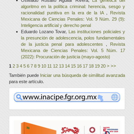
Oswaldo Rosalío Aguilar Rivera,
La genética del
algoritmo en la política criminal: herencia, sesgo y
racionalidad punitiva en la era de la IA
,
Revista
Mexicana de Ciencias Penales: Vol. 9 Núm. 29 (9):
Inteligencia artificial y derecho penal
Eduardo Lozano Tovar,
Las instituciones policiales y
la presunción de adolescencia, polos fundamentales
de la justicia penal para adolescentes
,
Revista
Mexicana de Ciencias Penales: Vol. 5 Núm. 17
(2022): Procuración de justicia (mayo-agosto)
1
2
3
4
5
6
7
8
9
10
11
12
13
14
15
16
17
18
19
20
>
>>
También puede
Iniciar una búsqueda de similitud avanzada
para este artículo.
www
convocatoria