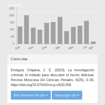
Descargas
Detalles
Cómo citar
del
Enriquez Chipana, J. E. (2023). La investigación
artículo
criminal: el método para descubrir el hecho delictual.
Revista Mexicana De Ciencias Penales
,
6
(20), 3–30.
https://doi.org/10.57042/rmcp.v6i20.558
Más formatos de cita
Descargar cita