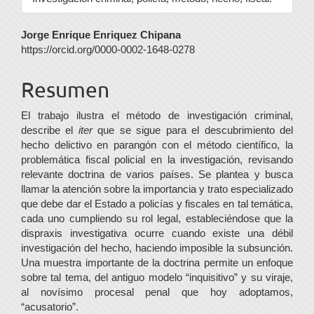
Contenido
Jorge Enrique Enriquez Chipana
https://orcid.org/0000-0002-1648-0278
principal
del
Resumen
artículo
El trabajo ilustra el método de investigación criminal,
describe el
iter
que se sigue para el descubrimiento del
hecho delictivo en parangón con el método científico, la
problemática fiscal policial en la investigación, revisando
relevante doctrina de varios países. Se plantea y busca
llamar la atención sobre la importancia y trato especializado
que debe dar el Estado a policías y fiscales en tal temática,
cada uno cumpliendo su rol legal, estableciéndose que la
dispraxis investigativa ocurre cuando existe una débil
investigación del hecho, haciendo imposible la subsunción.
Una muestra importante de la doctrina permite un enfoque
sobre tal tema, del antiguo modelo “inquisitivo” y su viraje,
al novísimo procesal penal que hoy adoptamos,
“acusatorio”.