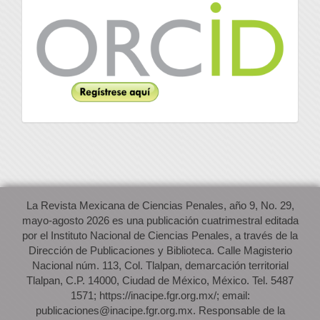
Orcid
La Revista Mexicana de Ciencias Penales, año 9, No. 29,
mayo-agosto 2026 es una publicación cuatrimestral editada
por el Instituto Nacional de Ciencias Penales, a través de la
Dirección de Publicaciones y Biblioteca. Calle Magisterio
Nacional núm. 113, Col. Tlalpan, demarcación territorial
Tlalpan, C.P. 14000, Ciudad de México, México. Tel. 5487
1571; https://inacipe.fgr.org.mx/; email:
publicaciones@inacipe.fgr.org.mx. Responsable de la