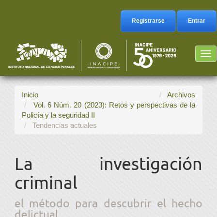
Navegación
principal
Registrarse
Entrar
Contenido
principal
Barra
Tog
lateral
nav
Inicio
Archivos
Vol. 6 Núm. 20 (2023): Retos y perspectivas de la
Policía y la seguridad II
Tendencias actuales
La investigación
criminal
el método para descubrir el hecho
delictual