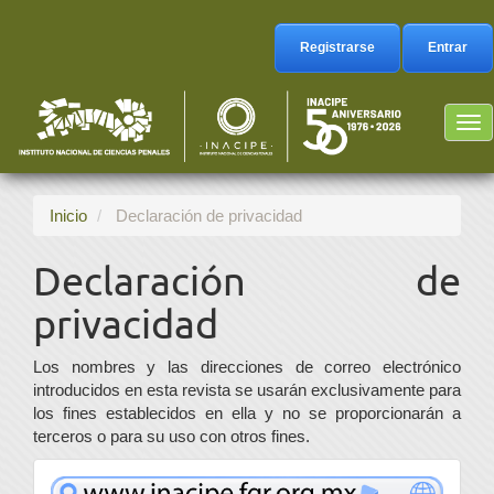
Navegación
principal
Registrarse
Entrar
Contenido
principal
Barra
Tog
lateral
nav
Inicio
Declaración de privacidad
Declaración de
privacidad
Los nombres y las direcciones de correo electrónico
introducidos en esta revista se usarán exclusivamente para
los fines establecidos en ella y no se proporcionarán a
terceros o para su uso con otros fines.
www