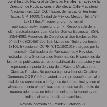
por el Instituto Nacional de Ciencias Penales, a través de la
Dirección de Publicaciones y Biblioteca. Calle Magisterio
Nacional núm. 113, Col. Tlalpan, demarcación territorial
Tlalpan, C.P. 14000, Ciudad de México, México. Tel. 5487
1571; https://inacipe.fgr.org.mx/; email:
publicaciones@inacipe.fgr.org.mx. Responsable de la
última actualización: Juan Carlos Gómez Espinoza. ISSN:
2954-4963. Reservas de Derechos al Uso Exclusivo No.
04-2017-080214584200-102; Licitud de Título y contenido:
17106. Expediente: CCPRI/3/TC/18/21019 otorgado por la
comisión Calificadora de Publicaciones y Revistas
Ilustradas de la Secretaría de Gobernación. El contenido de
los textos publicados es responsabilidad de cada autor y no
representa el punto de vista de la Revista Mexicana de
Ciencias Penales. Se publica bajo una licencia Creative
Commons CC BY 4.0: se autoriza la reproducción parcial o
total de los contenidos o imágenes de la obra, incluyendo el
almacenamiento electrónico, siempre que se dé crédito de
manera adecuada, se brinde un enlace a la licencia y se
indique si se han realizado cambios.
Revista indexada en Latindex Catálogo 2.0.