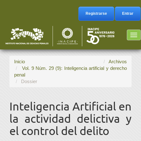
Navegación
principal
Registrarse
Entrar
Contenido
principal
Barra
Tog
lateral
nav
Inicio
Archivos
Vol. 9 Núm. 29 (9): Inteligencia artificial y derecho
penal
Dossier
Inteligencia Artificial en
la actividad delictiva y
el control del delito