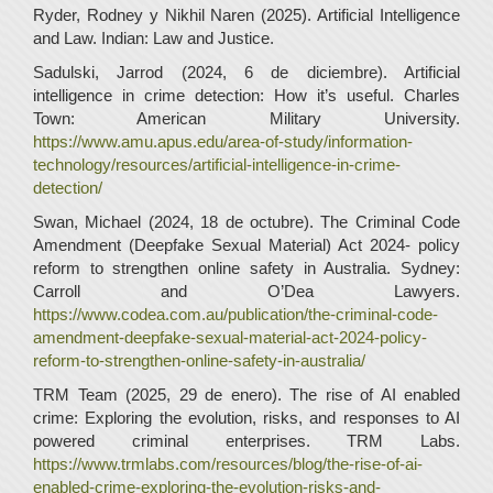
Ryder, Rodney y Nikhil Naren (2025). Artificial Intelligence
and Law. Indian: Law and Justice.
Sadulski, Jarrod (2024, 6 de diciembre). Artificial
intelligence in crime detection: How it’s useful. Charles
Town: American Military University.
https://www.amu.apus.edu/area-of-study/information-
technology/resources/artificial-intelligence-in-crime-
detection/
Swan, Michael (2024, 18 de octubre). The Criminal Code
Amendment (Deepfake Sexual Material) Act 2024- policy
reform to strengthen online safety in Australia. Sydney:
Carroll and O’Dea Lawyers.
https://www.codea.com.au/publication/the-criminal-code-
amendment-deepfake-sexual-material-act-2024-policy-
reform-to-strengthen-online-safety-in-australia/
TRM Team (2025, 29 de enero). The rise of AI enabled
crime: Exploring the evolution, risks, and responses to AI
powered criminal enterprises. TRM Labs.
https://www.trmlabs.com/resources/blog/the-rise-of-ai-
enabled-crime-exploring-the-evolution-risks-and-