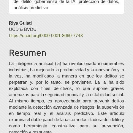
del delito, gobernanza de la IA, protección de datos,
análisis predictivo
Contenido
Riya Gulati
UCD & BVDU
principal
https://orcid.org/0000-0001-8060-774X
del
Resumen
artículo
La inteligencia artificial (ia) ha revolucionado innumerables
industrias, ha mejorado la productividad y la innovación y, a
la vez, ha modificado la manera en que los delitos se
perpetran y, por lo tanto, se previenen. La ia ha sido
explotada con fines delictivos, lo que supone graves
amenazas para la seguridad mundial y la estabilidad social.
Al mismo tiempo, es aprovechada para prevenir delitos
mediante la detección avanzada de riesgos, la supervisión
en tiempo real y el análisis predictivo. Este artículo
examina el doble papel de la ia como facilitadora del delito y
como herramienta constructiva para su prevención,
detección y respuesta.