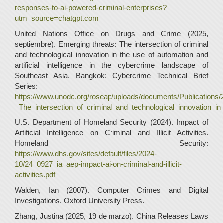
responses-to-ai-powered-criminal-enterprises?
utm_source=chatgpt.com
United Nations Office on Drugs and Crime (2025,
septiembre). Emerging threats: The intersection of criminal
and technological innovation in the use of automation and
artificial intelligence in the cybercrime landscape of
Southeast Asia. Bangkok: Cybercrime Technical Brief
Series:
https://www.unodc.org/roseap/uploads/documents/Publicatio
_The_intersection_of_criminal_and_technological_innovation_i
U.S. Department of Homeland Security (2024). Impact of
Artificial Intelligence on Criminal and Illicit Activities.
Homeland Security:
https://www.dhs.gov/sites/default/files/2024-
10/24_0927_ia_aep-impact-ai-on-criminal-and-illicit-
activities.pdf
Walden, Ian (2007). Computer Crimes and Digital
Investigations. Oxford University Press.
Zhang, Justina (2025, 19 de marzo). China Releases Laws