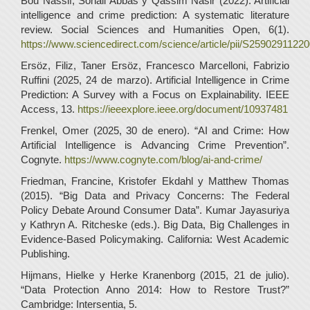
Bou Nassif, Sohail Abbas y Qassim Nasir (2022). Artificial
intelligence and crime prediction: A systematic literature
review. Social Sciences and Humanities Open, 6(1).
https://www.sciencedirect.com/science/article/pii/S2590291122
Ersöz, Filiz, Taner Ersöz, Francesco Marcelloni, Fabrizio
Ruffini (2025, 24 de marzo). Artificial Intelligence in Crime
Prediction: A Survey with a Focus on Explainability. IEEE
Access, 13.
https://ieeexplore.ieee.org/document/10937481
Frenkel, Omer (2025, 30 de enero). “AI and Crime: How
Artificial Intelligence is Advancing Crime Prevention”.
Cognyte.
https://www.cognyte.com/blog/ai-and-crime/
Friedman, Francine, Kristofer Ekdahl y Matthew Thomas
(2015). “Big Data and Privacy Concerns: The Federal
Policy Debate Around Consumer Data”. Kumar Jayasuriya
y Kathryn A. Ritcheske (eds.). Big Data, Big Challenges in
Evidence-Based Policymaking. California: West Academic
Publishing.
Hijmans, Hielke y Herke Kranenborg (2015, 21 de julio).
“Data Protection Anno 2014: How to Restore Trust?”
Cambridge: Intersentia, 5.