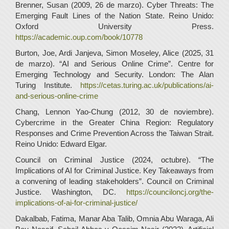
Brenner, Susan (2009, 26 de marzo). Cyber Threats: The
Emerging Fault Lines of the Nation State. Reino Unido:
Oxford University Press.
https://academic.oup.com/book/10778
Burton, Joe, Ardi Janjeva, Simon Moseley, Alice (2025, 31
de marzo). “AI and Serious Online Crime”. Centre for
Emerging Technology and Security. London: The Alan
Turing Institute.
https://cetas.turing.ac.uk/publications/ai-
and-serious-online-crime
Chang, Lennon Yao-Chung (2012, 30 de noviembre).
Cybercrime in the Greater China Region: Regulatory
Responses and Crime Prevention Across the Taiwan Strait.
Reino Unido: Edward Elgar.
Council on Criminal Justice (2024, octubre). “The
Implications of AI for Criminal Justice. Key Takeaways from
a convening of leading stakeholders”. Council on Criminal
Justice. Washington, DC.
https://counciloncj.org/the-
implications-of-ai-for-criminal-justice/
Dakalbab, Fatima, Manar Aba Talib, Omnia Abu Waraga, Ali