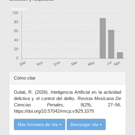
Descargas
Detalles
Cómo citar
del
Gulati, R. (2026). Inteligencia Artificial en la actividad
artículo
delictiva y el control del delito.
Revista Mexicana De
Ciencias Penales
,
9
(29), 27–56.
https://doi.org/10.57042/rmcp.v9i29.1079
Más formatos de cita
Descargar cita