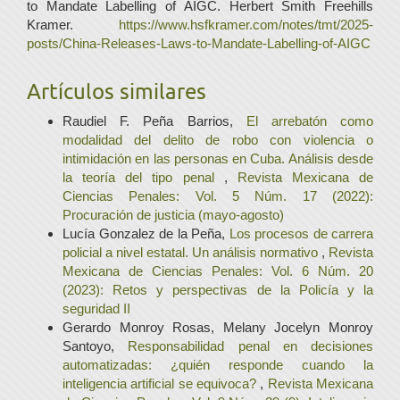
to Mandate Labelling of AIGC. Herbert Smith Freehills
Kramer.
https://www.hsfkramer.com/notes/tmt/2025-
posts/China-Releases-Laws-to-Mandate-Labelling-of-AIGC
Artículos similares
Raudiel F. Peña Barrios,
El arrebatón como
modalidad del delito de robo con violencia o
intimidación en las personas en Cuba. Análisis desde
la teoría del tipo penal
,
Revista Mexicana de
Ciencias Penales: Vol. 5 Núm. 17 (2022):
Procuración de justicia (mayo-agosto)
Lucía Gonzalez de la Peña,
Los procesos de carrera
policial a nivel estatal. Un análisis normativo
,
Revista
Mexicana de Ciencias Penales: Vol. 6 Núm. 20
(2023): Retos y perspectivas de la Policía y la
seguridad II
Gerardo Monroy Rosas, Melany Jocelyn Monroy
Santoyo,
Responsabilidad penal en decisiones
automatizadas: ¿quién responde cuando la
inteligencia artificial se equivoca?
,
Revista Mexicana