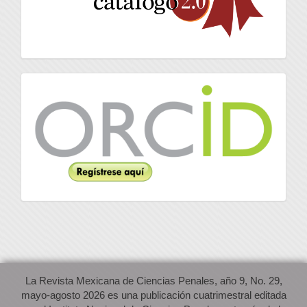
Orcid
La Revista Mexicana de Ciencias Penales, año 9, No. 29,
mayo-agosto 2026 es una publicación cuatrimestral editada