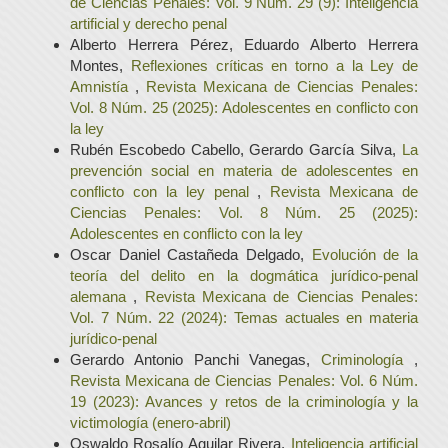
de Ciencias Penales: Vol. 9 Núm. 29 (9): Inteligencia
artificial y derecho penal
Alberto Herrera Pérez, Eduardo Alberto Herrera
Montes,
Reflexiones críticas en torno a la Ley de
Amnistía
,
Revista Mexicana de Ciencias Penales:
Vol. 8 Núm. 25 (2025): Adolescentes en conflicto con
la ley
Rubén Escobedo Cabello, Gerardo García Silva,
La
prevención social en materia de adolescentes en
conflicto con la ley penal
,
Revista Mexicana de
Ciencias Penales: Vol. 8 Núm. 25 (2025):
Adolescentes en conflicto con la ley
Oscar Daniel Castañeda Delgado,
Evolución de la
teoría del delito en la dogmática jurídico-penal
alemana
,
Revista Mexicana de Ciencias Penales:
Vol. 7 Núm. 22 (2024): Temas actuales en materia
jurídico-penal
Gerardo Antonio Panchi Vanegas,
Criminología
,
Revista Mexicana de Ciencias Penales: Vol. 6 Núm.
19 (2023): Avances y retos de la criminología y la
victimología (enero-abril)
Oswaldo Rosalío Aguilar Rivera,
Inteligencia artificial