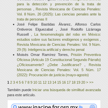
para la detección y prevención de la trata de
personas
,
Revista Mexicana de Ciencias Penales:
Vol. 8 Núm. 26 (2025): Las ciencias penales ante la
trata de personas II
José Felipe Bastidas Álvarez, Alfonso Carlos
Ontiveros Elguezabal , José Rodolfo Lizárraga
Russell ,
La fenomenología del robo en México:
estudios sobre sus factores endógenos y exógenos
,
Revista Mexicana de Ciencias Penales: Vol. 9 Núm.
29 (9): Inteligencia artificial y derecho penal
Moisés Omar Ramírez Torres,
Prisión Preventiva
Oficiosa (Articulo 19 Constitucional Segundo Párrafo)
¿Oficiosamente? ¿Debe Justificarse?
,
Revista
Mexicana de Ciencias Penales: Vol. 5 Núm. 17
(2022): Procuración de justicia (mayo-agosto)
1
2
3
4
5
6
7
8
9
10
11
12
13
14
15
16
17
18
19
20
>
>>
También puede
Iniciar una búsqueda de similitud avanzada
para este artículo.
www