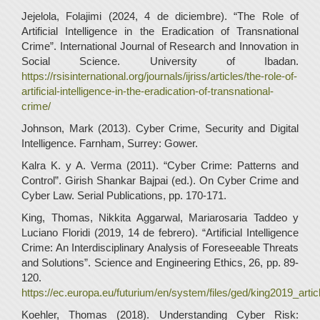
Jejelola, Folajimi (2024, 4 de diciembre). “The Role of
Artificial Intelligence in the Eradication of Transnational
Crime”. International Journal of Research and Innovation in
Social Science. University of Ibadan.
https://rsisinternational.org/journals/ijriss/articles/the-role-of-
artificial-intelligence-in-the-eradication-of-transnational-
crime/
Johnson, Mark (2013). Cyber Crime, Security and Digital
Intelligence. Farnham, Surrey: Gower.
Kalra K. y A. Verma (2011). “Cyber Crime: Patterns and
Control”. Girish Shankar Bajpai (ed.). On Cyber Crime and
Cyber Law. Serial Publications, pp. 170-171.
King, Thomas, Nikkita Aggarwal, Mariarosaria Taddeo y
Luciano Floridi (2019, 14 de febrero). “Artificial Intelligence
Crime: An Interdisciplinary Analysis of Foreseeable Threats
and Solutions”. Science and Engineering Ethics, 26, pp. 89-
120.
https://ec.europa.eu/futurium/en/system/files/ged/king2019_article
Koehler, Thomas (2018). Understanding Cyber Risk: