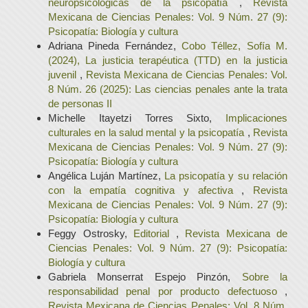
neuropsicológicas de la psicopatía
,
Revista
Mexicana de Ciencias Penales: Vol. 9 Núm. 27 (9):
Psicopatía: Biología y cultura
Adriana Pineda Fernández,
Cobo Téllez, Sofía M.
(2024), La justicia terapéutica (TTD) en la justicia
juvenil
,
Revista Mexicana de Ciencias Penales: Vol.
8 Núm. 26 (2025): Las ciencias penales ante la trata
de personas II
Michelle Itayetzi Torres Sixto,
Implicaciones
culturales en la salud mental y la psicopatía
,
Revista
Mexicana de Ciencias Penales: Vol. 9 Núm. 27 (9):
Psicopatía: Biología y cultura
Angélica Luján Martínez,
La psicopatía y su relación
con la empatía cognitiva y afectiva
,
Revista
Mexicana de Ciencias Penales: Vol. 9 Núm. 27 (9):
Psicopatía: Biología y cultura
Feggy Ostrosky,
Editorial
,
Revista Mexicana de
Ciencias Penales: Vol. 9 Núm. 27 (9): Psicopatía:
Biología y cultura
Gabriela Monserrat Espejo Pinzón,
Sobre la
responsabilidad penal por producto defectuoso
,
Revista Mexicana de Ciencias Penales: Vol. 8 Núm.