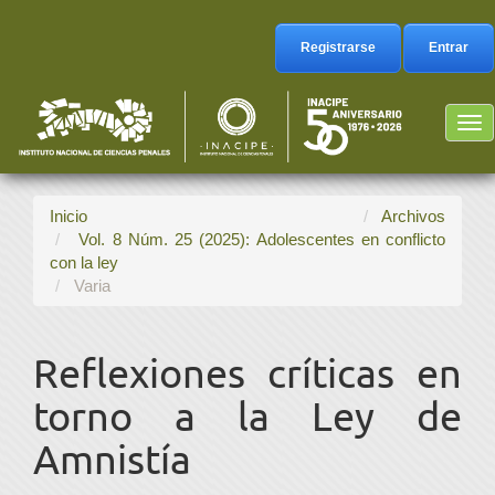
Navegación
principal
Registrarse
Entrar
Contenido
principal
Barra
Tog
lateral
nav
Inicio
Archivos
Vol. 8 Núm. 25 (2025): Adolescentes en conflicto
con la ley
Varia
Reflexiones críticas en
torno a la Ley de
Amnistía