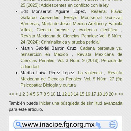
25 (2025): Adolescentes en conflicto con la ley
Edit Monserrat Aguirre López,
Reseña: Flavio
Gallardo Acevedes, Evelyn Montserrat Gonzzali
Bárcenas, María de Jesús Medina Arellano y Fabiola
Villela, Ciencia forense y evidencia científica
,
Revista Mexicana de Ciencias Penales: Vol. 8 Núm.
24 (2024): Criminalística y prueba pericial
Martín Gabriel Barrón Cruz,
Cadena perpetua vs.
reinserción en México
,
Revista Mexicana de
Ciencias Penales: Vol. 3 Núm. 9 (2019): Pérdida de
la libertad
Martha Luisa Pérez López,
La violencia
,
Revista
Mexicana de Ciencias Penales: Vol. 9 Núm. 27 (9):
Psicopatía: Biología y cultura
<<
<
1
2
3
4
5
6
7
8
9
10
11
12
13
14
15
16
17
18
19
20
>
>>
También puede
Iniciar una búsqueda de similitud avanzada
para este artículo.
www