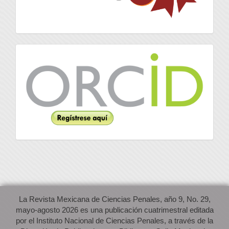
Orcid
La Revista Mexicana de Ciencias Penales, año 9, No. 29,
mayo-agosto 2026 es una publicación cuatrimestral editada
por el Instituto Nacional de Ciencias Penales, a través de la