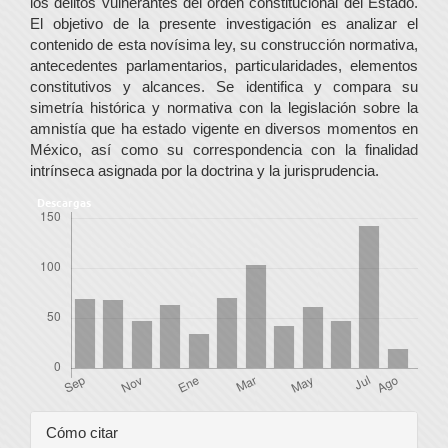
los delitos vulnerantes del orden constitucional del Estado.
El objetivo de la presente investigación es analizar el
contenido de esta novísima ley, su construcción normativa,
antecedentes parlamentarios, particularidades, elementos
constitutivos y alcances. Se identifica y compara su
simetría histórica y normativa con la legislación sobre la
amnistía que ha estado vigente en diversos momentos en
México, así como su correspondencia con la finalidad
intrínseca asignada por la doctrina y la jurisprudencia.
Descargas
Detalles
Cómo citar