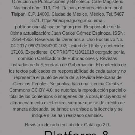
Dirección de Publicaciones y Biblioteca. Calle Magisterio
Nacional núm. 113, Col. Tlalpan, demarcación territorial
Tlalpan, C.P. 14000, Ciudad de México, México. Tel. 5487
1571; https://inacipe.fgr.org.mx/; email:
publicaciones@inacipe.fgr.org.mx. Responsable de la
última actualización: Juan Carlos Gómez Espinoza. ISSN:
2954-4963. Reservas de Derechos al Uso Exclusivo No.
04-2017-080214584200-102; Licitud de Título y contenido:
17106. Expediente: CCPRI/3/TC/18/21019 otorgado por la
comisión Calificadora de Publicaciones y Revistas
Ilustradas de la Secretaría de Gobernación. El contenido de
los textos publicados es responsabilidad de cada autor y no
representa el punto de vista de la Revista Mexicana de
Ciencias Penales. Se publica bajo una licencia Creative
Commons CC BY 4.0: se autoriza la reproducción parcial o
total de los contenidos o imágenes de la obra, incluyendo el
almacenamiento electrónico, siempre que se dé crédito de
manera adecuada, se brinde un enlace a la licencia y se
indique si se han realizado cambios.
Revista indexada en Latindex Catálogo 2.0.