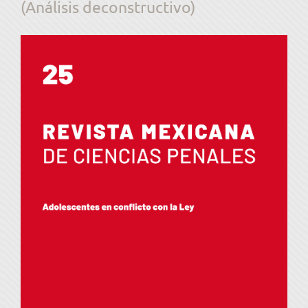
(Análisis deconstructivo)
Barra
lateral
del
artículo