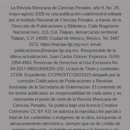
La Revista Mexicana de Ciencias Penales, año 9, No. 29,
mayo-agosto 2026 es una publicación cuatrimestral editada
por el Instituto Nacional de Ciencias Penales, a través de la
Dirección de Publicaciones y Biblioteca. Calle Magisterio
Nacional núm. 113, Col. Tlalpan, demarcación territorial
Tlalpan, C.P. 14000, Ciudad de México, México. Tel. 5487
1571; https://inacipe.fgr.org.mx/; email:
publicaciones@inacipe.fgr.org.mx. Responsable de la
última actualización: Juan Carlos Gómez Espinoza. ISSN:
2954-4963. Reservas de Derechos al Uso Exclusivo No.
04-2017-080214584200-102; Licitud de Título y contenido:
17106. Expediente: CCPRI/3/TC/18/21019 otorgado por la
comisión Calificadora de Publicaciones y Revistas
Ilustradas de la Secretaría de Gobernación. El contenido de
los textos publicados es responsabilidad de cada autor y no
representa el punto de vista de la Revista Mexicana de
Ciencias Penales. Se publica bajo una licencia Creative
Commons CC BY 4.0: se autoriza la reproducción parcial o
total de los contenidos o imágenes de la obra, incluyendo el
almacenamiento electrónico, siempre que se dé crédito de
manera adecuada, se brinde un enlace a la licencia y se