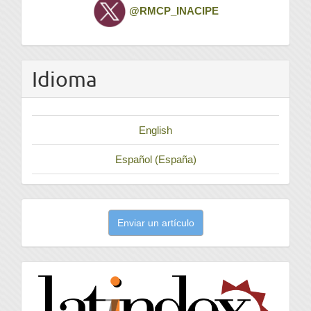
Twitter
@RMCP_INACIPE
Idioma
English
Español (España)
Enviar
Enviar un artículo
un
artículo
latindex