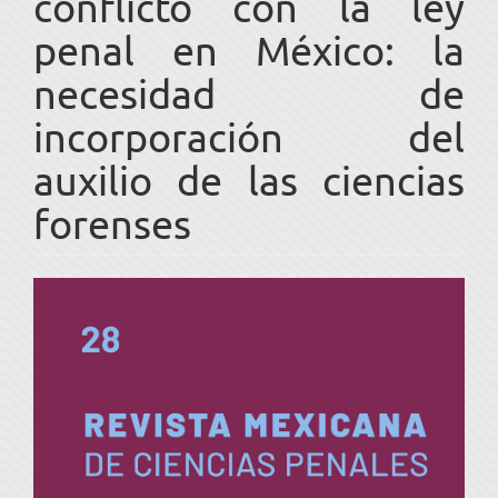
conflicto con la ley
penal en México: la
necesidad de
incorporación del
auxilio de las ciencias
forenses
Barra
lateral
del
artículo