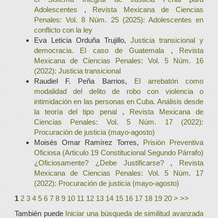
Adolescentes
,
Revista Mexicana de Ciencias
Penales: Vol. 8 Núm. 25 (2025): Adolescentes en
conflicto con la ley
Eva Leticia Orduña Trujillo,
Justicia transicional y
democracia. El caso de Guatemala
,
Revista
Mexicana de Ciencias Penales: Vol. 5 Núm. 16
(2022): Justicia transicional
Raudiel F. Peña Barrios,
El arrebatón como
modalidad del delito de robo con violencia o
intimidación en las personas en Cuba. Análisis desde
la teoría del tipo penal
,
Revista Mexicana de
Ciencias Penales: Vol. 5 Núm. 17 (2022):
Procuración de justicia (mayo-agosto)
Moisés Omar Ramírez Torres,
Prisión Preventiva
Oficiosa (Articulo 19 Constitucional Segundo Párrafo)
¿Oficiosamente? ¿Debe Justificarse?
,
Revista
Mexicana de Ciencias Penales: Vol. 5 Núm. 17
(2022): Procuración de justicia (mayo-agosto)
1
2
3
4
5
6
7
8
9
10
11
12
13
14
15
16
17
18
19
20
>
>>
También puede
Iniciar una búsqueda de similitud avanzada