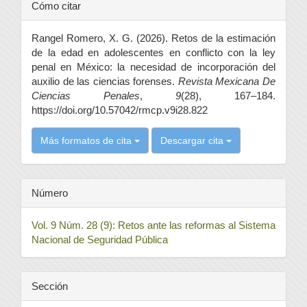
Detalles
Cómo citar
del
Rangel Romero, X. G. (2026). Retos de la estimación
artículo
de la edad en adolescentes en conflicto con la ley
penal en México: la necesidad de incorporación del
auxilio de las ciencias forenses.
Revista Mexicana De
Ciencias Penales
,
9
(28), 167–184.
https://doi.org/10.57042/rmcp.v9i28.822
Más formatos de cita
Descargar cita
Número
Vol. 9 Núm. 28 (9): Retos ante las reformas al Sistema
Nacional de Seguridad Pública
Sección