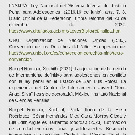
LNSIJPA: Ley Nacional del Sistema Integral de Justicia
Penal para Adolescentes. (2016,16 de junio), arts. 7, 8.
Diario Oficial de la Federación, última reforma del 20 de
diciembre de 2022.
https://www.diputados.gob.mx/LeyesBiblio/ref/lnsijpa.htm
ONU: Organización de Naciones Unidas (1989).
Convención de los Derechos del Niño. Recuperado de:
https://www.unicef.org/es/convencion-derechos-nino/texto-
convencion
Rangel Romero, Xochithl (2021). La ejecución de la medida
de internamiento definitivo para adolescentes en conflicto
con la ley penal en el Estado de San Luis Potosí: La
experiencia del Centro de Internamiento Juvenil “Prof.
Ángel Silva” [tesis de doctorado]. México: Instituto Nacional
de Ciencias Penales.
Rangel Romero, Xochithl, Paola Iliana de la Rosa
Rodríguez, César Hernández Mier, Carla Monroy Ojeda y
Elia Edith Argüelles Barrientos (coords.) (2023). Estimación
de la edad en niños, niñas y adolescentes. Búsqueda
integradora y disciplinar. Ciudad de México: Tirant lo