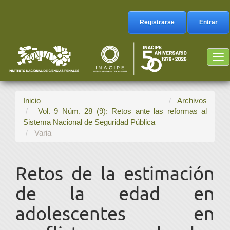
Navegación
principal
Registrarse
Entrar
Contenido
principal
Barra
Tog
lateral
nav
Inicio
Archivos
Vol. 9 Núm. 28 (9): Retos ante las reformas al
Sistema Nacional de Seguridad Pública
Varia
Retos de la estimación
de la edad en
adolescentes en