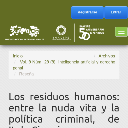
Navegación
principal
Registrarse
Entrar
Contenido
principal
Barra
Tog
lateral
nav
Inicio
Archivos
Vol. 9 Núm. 29 (9): Inteligencia artificial y derecho
penal
Reseña
Los residuos humanos:
entre la nuda vita y la
política criminal, de