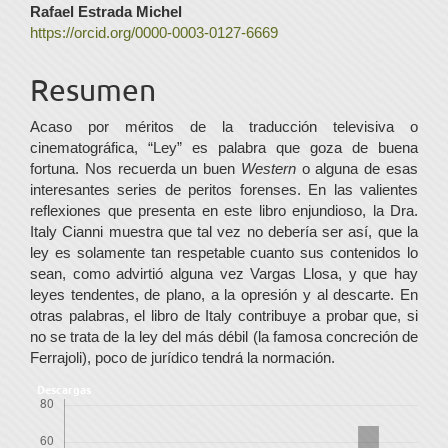
Contenido
Rafael Estrada Michel
https://orcid.org/0000-0003-0127-6669
principal
del
Resumen
artículo
Acaso por méritos de la traducción televisiva o
cinematográfica, “Ley” es palabra que goza de buena
fortuna. Nos recuerda un buen
Western
o alguna de esas
interesantes series de peritos forenses. En las valientes
reflexiones que presenta en este libro enjundioso, la Dra.
Italy Cianni muestra que tal vez no debería ser así, que la
ley es solamente tan respetable cuanto sus contenidos lo
sean, como advirtió alguna vez Vargas Llosa, y que hay
leyes tendentes, de plano, a la opresión y al descarte. En
otras palabras, el libro de Italy contribuye a probar que, si
no se trata de la ley del más débil (la famosa concreción de
Ferrajoli), poco de jurídico tendrá la normación.
Descargas