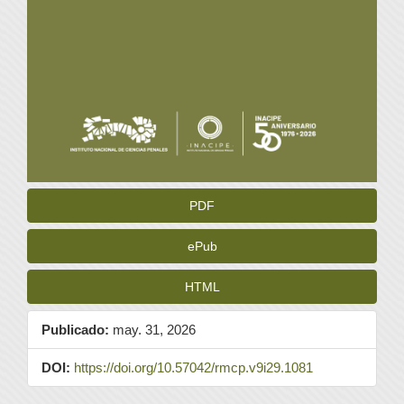
PDF
ePub
HTML
Publicado:
may. 31, 2026
DOI:
https://doi.org/10.57042/rmcp.v9i29.1081