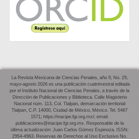
La Revista Mexicana de Ciencias Penales, año 9, No. 29,
mayo-agosto 2026 es una publicación cuatrimestral editada
por el Instituto Nacional de Ciencias Penales, a través de la
Dirección de Publicaciones y Biblioteca. Calle Magisterio
Nacional núm. 113, Col. Tlalpan, demarcación territorial
Tlalpan, C.P. 14000, Ciudad de México, México. Tel. 5487
1571; https://inacipe.fgr.org.mx/; email:
publicaciones@inacipe.fgr.org.mx. Responsable de la
última actualización: Juan Carlos Gómez Espinoza. ISSN:
2954-4963. Reservas de Derechos al Uso Exclusivo No.