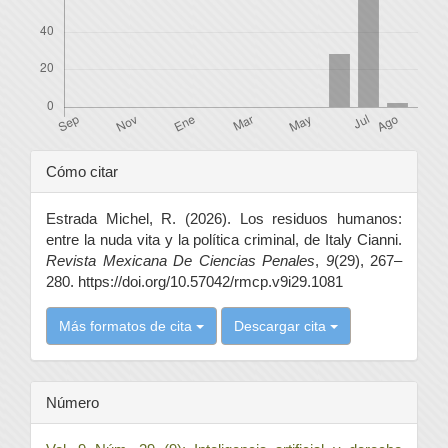
Detalles
Cómo citar
del
Estrada Michel, R. (2026). Los residuos humanos:
artículo
entre la nuda vita y la política criminal, de Italy Cianni.
Revista Mexicana De Ciencias Penales
,
9
(29), 267–
280. https://doi.org/10.57042/rmcp.v9i29.1081
Más formatos de cita
Descargar cita
Número