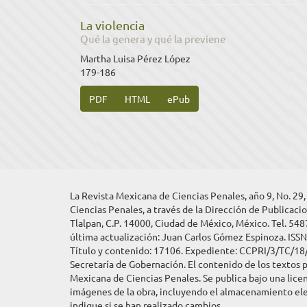
La violencia
Qué la genera y qué la previene
Martha Luisa Pérez López
179-186
PDF
HTML
ePub
La Revista Mexicana de Ciencias Penales, año 9, No. 29
Ciencias Penales, a través de la Dirección de Publicacio
Tlalpan, C.P. 14000, Ciudad de México, México. Tel. 548
última actualización: Juan Carlos Gómez Espinoza. ISS
Título y contenido: 17106. Expediente: CCPRI/3/TC/18/2
Secretaría de Gobernación. El contenido de los textos p
Mexicana de Ciencias Penales. Se publica bajo una licen
imágenes de la obra, incluyendo el almacenamiento elec
indique si se han realizado cambios.