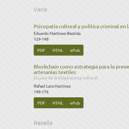
Varia
Psicopatía cultural y política criminal en
Eduardo Martínez-Bastida
129-148
PDF
HTML
ePub
Blockchain como estrategia para la preve
artesanías textiles
El caso de la biopiratería cultural
Rafael Lara Martínez
149-176
PDF
HTML
ePub
Reseña