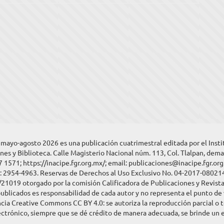
, mayo-agosto 2026 es una publicación cuatrimestral editada por el Inst
nes y Biblioteca. Calle Magisterio Nacional núm. 113, Col. Tlalpan, dema
7 1571; https://inacipe.fgr.org.mx/; email: publicaciones@inacipe.fgr.or
N: 2954-4963. Reservas de Derechos al Uso Exclusivo No. 04-2017-08021
1019 otorgado por la comisión Calificadora de Publicaciones y Revistas
ublicados es responsabilidad de cada autor y no representa el punto de v
cia Creative Commons CC BY 4.0: se autoriza la reproducción parcial o t
trónico, siempre que se dé crédito de manera adecuada, se brinde un enl