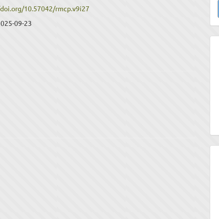
/doi.org/10.57042/rmcp.v9i27
u
2025-09-23
a