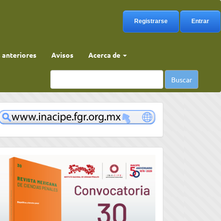
Registrarse
Entrar
anteriores
Avisos
Acerca de
Buscar
www
convocatoria