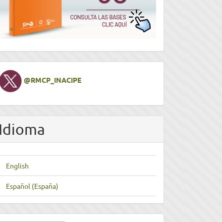
Twitter
@RMCP_INACIPE
Idioma
English
Español (España)
nviar