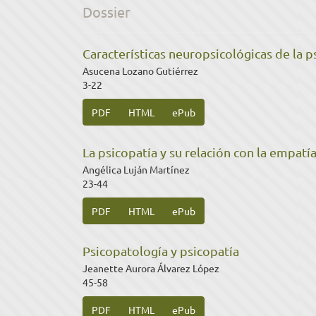
Dossier
Características neuropsicológicas de la p
Asucena Lozano Gutiérrez
3-22
PDF
HTML
ePub
La psicopatía y su relación con la empatía
Angélica Luján Martínez
23-44
PDF
HTML
ePub
Psicopatología y psicopatía
Jeanette Aurora Álvarez López
45-58
PDF
HTML
ePub