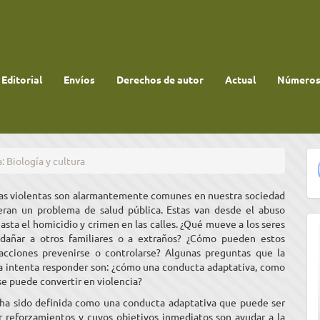
 Editorial
Envíos
Derechos de autor
Actual
Números 
: Biología y cultura
as violentas son alarmantemente comunes en nuestra sociedad
eran un problema de salud pública. Estas van desde el abuso
sta el homicidio y crimen en las calles. ¿Qué mueve a los seres
dañar a otros familiares o a extraños? ¿Cómo pueden estos
acciones prevenirse o controlarse? Algunas preguntas que la
a intenta responder son: ¿cómo una conducta adaptativa, como
 se puede convertir en violencia?
 ha sido definida como una conducta adaptativa que puede ser
r reforzamientos y cuyos objetivos inmediatos son ayudar a la