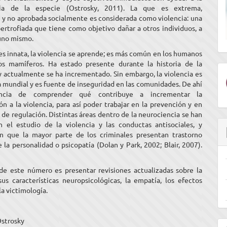
cia de la especie (Ostrosky, 2011). La que es extrema,
a y no aprobada socialmente es considerada como violencia: una
ertrofiada que tiene como objetivo dañar a otros individuos, a
 uno mismo.
es innata, la violencia se aprende; es más común en los humanos
s mamíferos. Ha estado presente durante la historia de la
 actualmente se ha incrementado. Sin embargo, la violencia es
 mundial y es fuente de inseguridad en las comunidades. De ahí
ancia de comprender qué contribuye a incrementar la
ón a la violencia, para así poder trabajar en la prevención y en
de regulación. Distintas áreas dentro de la neurociencia se han
 el estudio de la violencia y las conductas antisociales, y
n que la mayor parte de los criminales presentan trastorno
e la personalidad o psicopatía (Dolan y Park, 2002; Blair, 2007).
 de este número es presentar revisiones actualizadas sobre la
sus características neuropsicológicas, la empatía, los efectos
la victimología.
Ostrosky
E