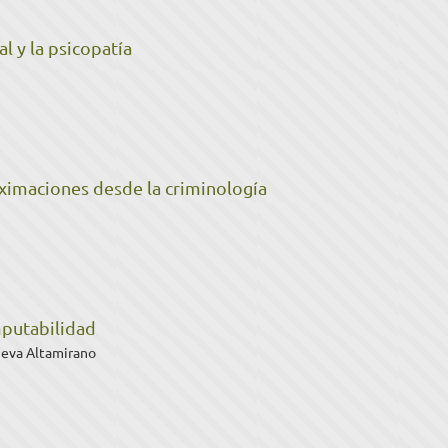
l y la psicopatía
oximaciones desde la criminología
mputabilidad
ueva Altamirano