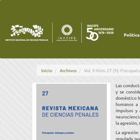
Navegación
principal
Contenido
principal
Barra
lateral
Política
Inicio
Archivos
Vol. 9 Núm. 27 (9): Psicopatía
Las conduct
y se consid
doméstico ha
humanos a 
impulsos y 
neurocienci
la agresión,
La agresión
regulada po