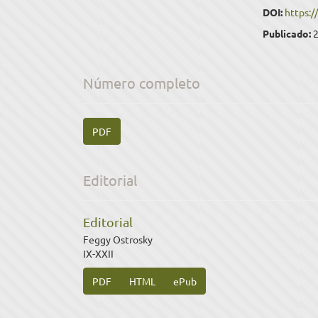
DOI:
https:/
Publicado:
Número completo
PDF
Editorial
Editorial
Feggy Ostrosky
IX-XXII
PDF
HTML
ePub