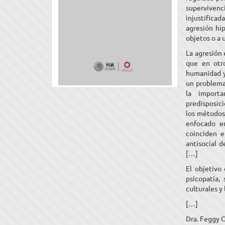
superviven
injustificad
agresión hip
objetos o a
La agresión 
que en otro
humanidad y
un problema
la import
predisposici
los métodos 
enfocado en
coinciden e
antisocial d
[…]
El objetivo
psicopatía, 
culturales y 
[…]
Dra. Feggy 