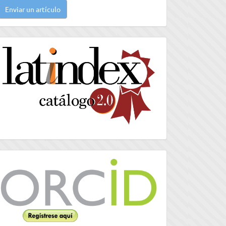
Enviar un artículo
n
rtículo
latindex
Orcid