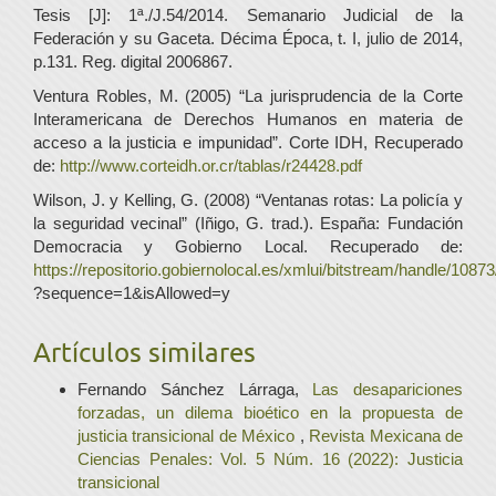
Tesis [J]: 1ª./J.54/2014. Semanario Judicial de la
Federación y su Gaceta. Décima Época, t. I, julio de 2014,
p.131. Reg. digital 2006867.
Ventura Robles, M. (2005) “La jurisprudencia de la Corte
Interamericana de Derechos Humanos en materia de
acceso a la justicia e impunidad”. Corte IDH, Recuperado
de:
http://www.corteidh.or.cr/tablas/r24428.pdf
Wilson, J. y Kelling, G. (2008) “Ventanas rotas: La policía y
la seguridad vecinal” (Iñigo, G. trad.). España: Fundación
Democracia y Gobierno Local. Recuperado de:
https://repositorio.gobiernolocal.es/xmlui/bitstream/handle/108
?sequence=1&isAllowed=y
Artículos similares
Fernando Sánchez Lárraga,
Las desapariciones
forzadas, un dilema bioético en la propuesta de
justicia transicional de México
,
Revista Mexicana de
Ciencias Penales: Vol. 5 Núm. 16 (2022): Justicia
transicional