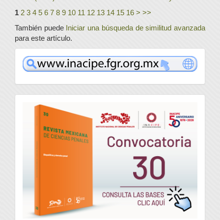
1
2
3
4
5
6
7
8
9
10
11
12
13
14
15
16
>
>>
También puede
Iniciar una búsqueda de similitud avanzada
para este artículo.
www
convocatoria