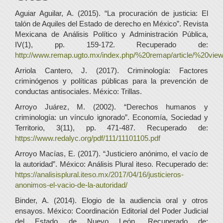
Aguiar Aguilar, A. (2015). “La procuración de justicia: El
talón de Aquiles del Estado de derecho en México”. Revista
Mexicana de Análisis Político y Administración Pública,
IV(1), pp. 159-172. Recuperado de:
http://www.remap.ugto.mx/index.php/%20remap/article/%20view
Arriola Cantero, J. (2017). Criminología: Factores
criminógenos y políticas públicas para la prevención de
conductas antisociales. México: Trillas.
Arroyo Juárez, M. (2002). “Derechos humanos y
criminología: un vínculo ignorado”. Economía, Sociedad y
Territorio, 3(11), pp. 471-487. Recuperado de:
https://www.redalyc.org/pdf/111/11101105.pdf
Arroyo Macías, E. (2017). “Justiciero anónimo, el vacío de
la autoridad”. México: Análisis Plural iteso. Recuperado de:
https://analisisplural.iteso.mx/2017/04/16/justicieros-
anonimos-el-vacio-de-la-autoridad/
Binder, A. (2014). Elogio de la audiencia oral y otros
ensayos. México: Coordinación Editorial del Poder Judicial
del Estado de Nuevo León. Recuperado de: