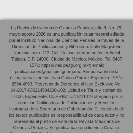
La Revista Mexicana de Ciencias Penales, año 9, No. 29,
mayo-agosto 2026 es una publicación cuatrimestral editada
por el Instituto Nacional de Ciencias Penales, a través de la
Dirección de Publicaciones y Biblioteca. Calle Magisterio
Nacional núm. 113, Col. Tlalpan, demarcación territorial
Tlalpan, C.P. 14000, Ciudad de México, México. Tel. 5487
1571; https://inacipe.fgr.org.mx/; email:
publicaciones@inacipe.fgr.org.mx. Responsable de la
última actualización: Juan Carlos Gómez Espinoza. ISSN:
2954-4963. Reservas de Derechos al Uso Exclusivo No.
04-2017-080214584200-102; Licitud de Título y contenido:
17106. Expediente: CCPRI/3/TC/18/21019 otorgado por la
comisión Calificadora de Publicaciones y Revistas
Ilustradas de la Secretaría de Gobernación. El contenido de
los textos publicados es responsabilidad de cada autor y no
representa el punto de vista de la Revista Mexicana de
Ciencias Penales. Se publica bajo una licencia Creative