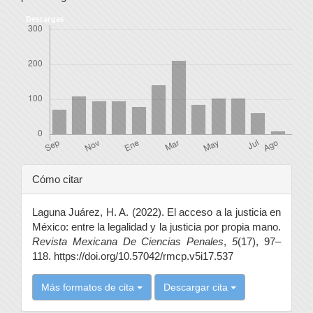
Descargas
Detalles
Cómo citar
del
Laguna Juárez, H. A. (2022). El acceso a la justicia en
artículo
México: entre la legalidad y la justicia por propia mano.
Revista Mexicana De Ciencias Penales
,
5
(17), 97–
118. https://doi.org/10.57042/rmcp.v5i17.537
Más formatos de cita
Descargar cita