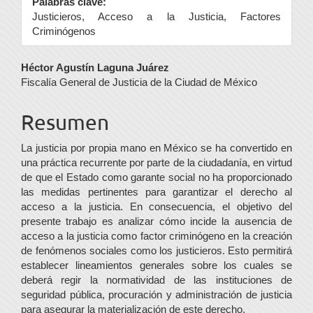
Palabras clave:
Justicieros, Acceso a la Justicia, Factores
Criminógenos
Contenido
Héctor Agustín Laguna Juárez
Fiscalía General de Justicia de la Ciudad de México
principal
del
Resumen
artículo
La justicia por propia mano en México se ha convertido en
una práctica recurrente por parte de la ciudadanía, en virtud
de que el Estado como garante social no ha proporcionado
las medidas pertinentes para garantizar el derecho al
acceso a la justicia. En consecuencia, el objetivo del
presente trabajo es analizar cómo incide la ausencia de
acceso a la justicia como factor criminógeno en la creación
de fenómenos sociales como los justicieros. Esto permitirá
establecer lineamientos generales sobre los cuales se
deberá regir la normatividad de las instituciones de
seguridad pública, procuración y administración de justicia
para asegurar la materialización de este derecho.