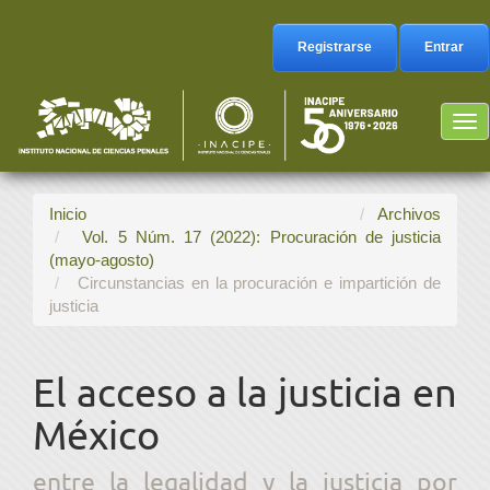
Navegación
principal
Registrarse
Entrar
Contenido
principal
Barra
Tog
lateral
nav
Inicio
Archivos
Vol. 5 Núm. 17 (2022): Procuración de justicia
(mayo-agosto)
Circunstancias en la procuración e impartición de
justicia
El acceso a la justicia en
México
entre la legalidad y la justicia por