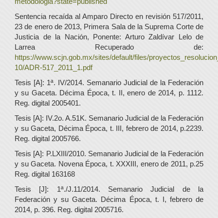
metodologia?state=published
Sentencia recaída al Amparo Directo en revisión 517/2011,
23 de enero de 2013, Primera Sala de la Suprema Corte de
Justicia de la Nación, Ponente: Arturo Zaldívar Lelo de
Larrea Recuperado de:
https://www.scjn.gob.mx/sites/default/files/proyectos_resoluci
10/ADR-517_2011_1.pdf
Tesis [A]: 1ª. IV/2014. Semanario Judicial de la Federación
y su Gaceta. Décima Época, t. II, enero de 2014, p. 1112.
Reg. digital 2005401.
Tesis [A]: IV.2o. A.51K. Semanario Judicial de la Federación
y su Gaceta, Décima Época, t. III, febrero de 2014, p.2239.
Reg. digital 2005766.
Tesis [A]: P.LXIII/2010. Semanario Judicial de la Federación
y su Gaceta. Novena Época, t. XXXIII, enero de 2011, p.25
Reg. digital 163168
Tesis [J]: 1ª./J.11/2014. Semanario Judicial de la
Federación y su Gaceta. Décima Época, t. I, febrero de
2014, p. 396. Reg. digital 2005716.