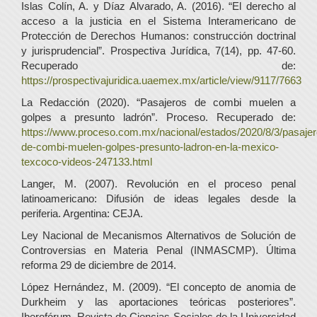
Islas Colín, A. y Díaz Alvarado, A. (2016). “El derecho al
acceso a la justicia en el Sistema Interamericano de
Protección de Derechos Humanos: construcción doctrinal
y jurisprudencial”. Prospectiva Jurídica, 7(14), pp. 47-60.
Recuperado de:
https://prospectivajuridica.uaemex.mx/article/view/9117/7663
La Redacción (2020). “Pasajeros de combi muelen a
golpes a presunto ladrón”. Proceso. Recuperado de:
https://www.proceso.com.mx/nacional/estados/2020/8/3/pasajer
de-combi-muelen-golpes-presunto-ladron-en-la-mexico-
texcoco-videos-247133.html
Langer, M. (2007). Revolución en el proceso penal
latinoamericano: Difusión de ideas legales desde la
periferia. Argentina: CEJA.
Ley Nacional de Mecanismos Alternativos de Solución de
Controversias en Materia Penal (INMASCMP). Última
reforma 29 de diciembre de 2014.
López Hernández, M. (2009). “El concepto de anomia de
Durkheim y las aportaciones teóricas posteriores”.
Iberofórum. Revista de Ciencias Sociales de la Universidad