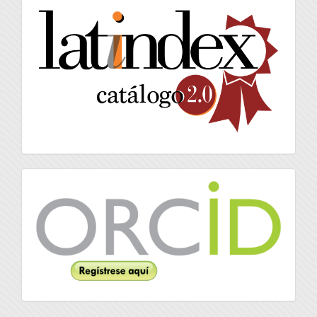
latindex
Orcid