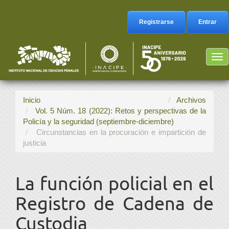
Navegación
principal
Registrarse
Entrar
Contenido
principal
Barra
Tog
lateral
nav
Inicio
Archivos
Vol. 5 Núm. 18 (2022): Retos y perspectivas de la
Policía y la seguridad (septiembre-diciembre)
Circunstancias en la procuración e impartición de
justicia
La función policial en el
Registro de Cadena de
Custodia