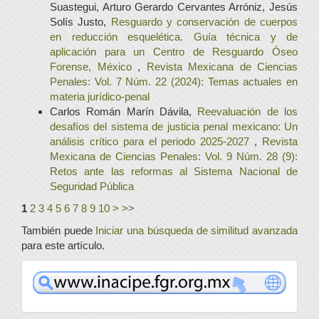
Suastegui, Arturo Gerardo Cervantes Arróniz, Jesús
Solís Justo,
Resguardo y conservación de cuerpos
en reducción esquelética. Guía técnica y de
aplicación para un Centro de Resguardo Óseo
Forense, México
,
Revista Mexicana de Ciencias
Penales: Vol. 7 Núm. 22 (2024): Temas actuales en
materia jurídico-penal
Carlos Román Marín Dávila,
Reevaluación de los
desafíos del sistema de justicia penal mexicano: Un
análisis crítico para el periodo 2025-2027
,
Revista
Mexicana de Ciencias Penales: Vol. 9 Núm. 28 (9):
Retos ante las reformas al Sistema Nacional de
Seguridad Pública
1
2
3
4
5
6
7
8
9
10
>
>>
También puede
Iniciar una búsqueda de similitud avanzada
para este artículo.
www