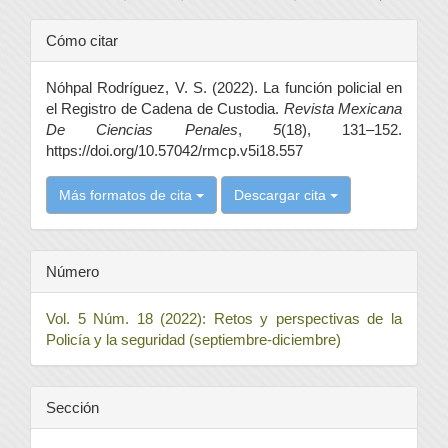
Detalles
Cómo citar
del
Nóhpal Rodríguez, V. S. (2022). La función policial en
artículo
el Registro de Cadena de Custodia.
Revista Mexicana
De Ciencias Penales
,
5
(18), 131–152.
https://doi.org/10.57042/rmcp.v5i18.557
Más formatos de cita
Descargar cita
Número
Vol. 5 Núm. 18 (2022): Retos y perspectivas de la
Policía y la seguridad (septiembre-diciembre)
Sección