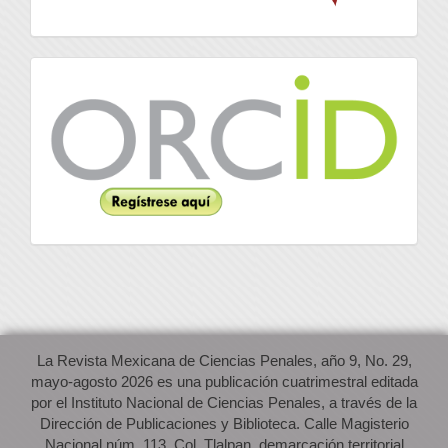
Orcid
La Revista Mexicana de Ciencias Penales, año 9, No. 29,
mayo-agosto 2026 es una publicación cuatrimestral editada
por el Instituto Nacional de Ciencias Penales, a través de la
Dirección de Publicaciones y Biblioteca. Calle Magisterio
Nacional núm. 113, Col. Tlalpan, demarcación territorial