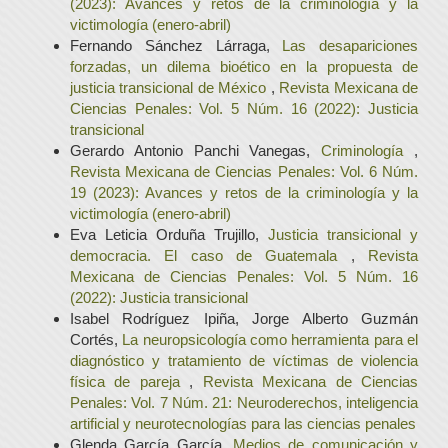
(2023): Avances y retos de la criminología y la
victimología (enero-abril)
Fernando Sánchez Lárraga,
Las desapariciones
forzadas, un dilema bioético en la propuesta de
justicia transicional de México
,
Revista Mexicana de
Ciencias Penales: Vol. 5 Núm. 16 (2022): Justicia
transicional
Gerardo Antonio Panchi Vanegas,
Criminología
,
Revista Mexicana de Ciencias Penales: Vol. 6 Núm.
19 (2023): Avances y retos de la criminología y la
victimología (enero-abril)
Eva Leticia Orduña Trujillo,
Justicia transicional y
democracia. El caso de Guatemala
,
Revista
Mexicana de Ciencias Penales: Vol. 5 Núm. 16
(2022): Justicia transicional
Isabel Rodríguez Ipiña, Jorge Alberto Guzmán
Cortés,
La neuropsicología como herramienta para el
diagnóstico y tratamiento de víctimas de violencia
física de pareja
,
Revista Mexicana de Ciencias
Penales: Vol. 7 Núm. 21: Neuroderechos, inteligencia
artificial y neurotecnologías para las ciencias penales
Glenda García García,
Medios de comunicación y