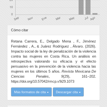
Detalles
Cómo citar
del
Retana Carrera, E., Delgado Mena , F., Jiménez
artículo
Fernández , A., & Juárez Rodríguez , Álvaro. (2026).
Impacto social de la ley de penalización de la violencia
contra las mujeres en Costa Rica. Un análisis en
retrospectiva valorando su eficacia y el efecto
persuasivo en la prevención de la violencia hacia las
mujeres en los últimos 5 años.
Revista Mexicana De
Ciencias Penales
,
9
(29), 161–202.
https://doi.org/10.57042/rmcp.v9i29.1073
Más formatos de cita
Descargar cita