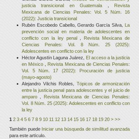
justicia transicional en Guatemala
,
Revista
Mexicana de Ciencias Penales: Vol. 5 Núm. 16
(2022): Justicia transicional
Rubén Escobedo Cabello, Gerardo García Silva,
La
prevención social en materia de adolescentes en
conflicto con la ley penal
,
Revista Mexicana de
Ciencias Penales: Vol. 8 Núm. 25 (2025):
Adolescentes en conflicto con la ley
Héctor Agustín Laguna Juárez,
El acceso a la justicia
en México
,
Revista Mexicana de Ciencias Penales:
Vol. 5 Núm. 17 (2022): Procuración de justicia
(mayo-agosto)
Alejandro Vilchis Robles,
Tópicos de armonización
entre la justicia penal para adolescentes y el juicio de
amparo
,
Revista Mexicana de Ciencias Penales:
Vol. 8 Núm. 25 (2025): Adolescentes en conflicto con
la ley
1
2
3
4
5
6
7
8
9
10
11
12
13
14
15
16
17
18
19
20
>
>>
También puede
Iniciar una búsqueda de similitud avanzada
para este artículo.