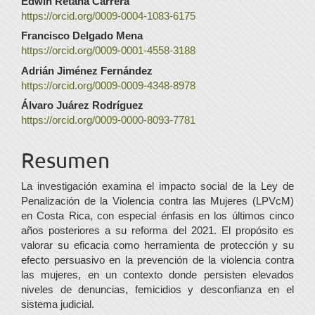
Contenido
Edwin Retana Carrera
https://orcid.org/0009-0004-1083-6175
principal
Francisco Delgado Mena
del
https://orcid.org/0009-0001-4558-3188
artículo
Adrián Jiménez Fernández
https://orcid.org/0009-0009-4348-8978
Álvaro Juárez Rodríguez
https://orcid.org/0009-0000-8093-7781
Resumen
La investigación examina el impacto social de la Ley de
Penalización de la Violencia contra las Mujeres (LPVcM)
en Costa Rica, con especial énfasis en los últimos cinco
años posteriores a su reforma del 2021. El propósito es
valorar su eficacia como herramienta de protección y su
efecto persuasivo en la prevención de la violencia contra
las mujeres, en un contexto donde persisten elevados
niveles de denuncias, femicidios y desconfianza en el
sistema judicial.