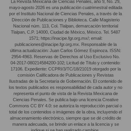
La Revista Mexicana de Ciencias Penales, año 9, No. 29,
mayo-agosto 2026 es una publicación cuatrimestral editada
por el Instituto Nacional de Ciencias Penales, a través de la
Dirección de Publicaciones y Biblioteca. Calle Magisterio
Nacional núm. 113, Col. Tlalpan, demarcación territorial
Tlalpan, C.P. 14000, Ciudad de México, México. Tel. 5487
1571; https://inacipe.fgr.org.mx/; email:
publicaciones@inacipe.fgr.org.mx. Responsable de la
última actualización: Juan Carlos Gómez Espinoza. ISSN:
2954-4963. Reservas de Derechos al Uso Exclusivo No.
04-2017-080214584200-102; Licitud de Título y contenido:
17106. Expediente: CCPRI/3/TC/18/21019 otorgado por la
comisión Calificadora de Publicaciones y Revistas
Ilustradas de la Secretaría de Gobernación. El contenido de
los textos publicados es responsabilidad de cada autor y no
representa el punto de vista de la Revista Mexicana de
Ciencias Penales. Se publica bajo una licencia Creative
Commons CC BY 4.0: se autoriza la reproducción parcial o
total de los contenidos o imágenes de la obra, incluyendo el
almacenamiento electrónico, siempre que se dé crédito de
manera adecuada, se brinde un enlace a la licencia y se
indique si se han realizado cambios.