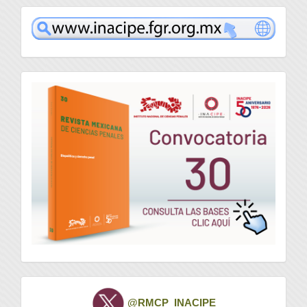
www
convocatoria
Twitter
@RMCP_INACIPE