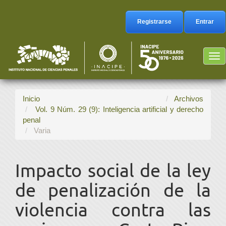
Navegación
principal
Registrarse
Entrar
Contenido
principal
Barra
Tog
lateral
nav
Inicio
Archivos
Vol. 9 Núm. 29 (9): Inteligencia artificial y derecho
penal
Varia
Impacto social de la ley
de penalización de la
violencia contra las