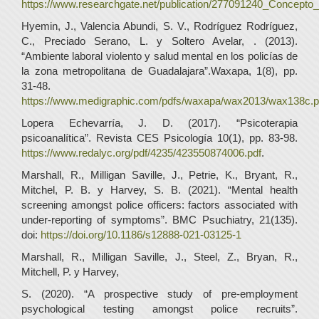
https://www.researchgate.net/publication/277091240_Concepto_
Hyemin, J., Valencia Abundi, S. V., Rodríguez Rodríguez,
C., Preciado Serano, L. y Soltero Avelar, . (2013).
“Ambiente laboral violento y salud mental en los policías de
la zona metropolitana de Guadalajara”.Waxapa, 1(8), pp.
31-48.
https://www.medigraphic.com/pdfs/waxapa/wax2013/wax138c.p
Lopera Echevarría, J. D. (2017). “Psicoterapia
psicoanalítica”. Revista CES Psicología 10(1), pp. 83-98.
https://www.redalyc.org/pdf/4235/423550874006.pdf
.
Marshall, R., Milligan Saville, J., Petrie, K., Bryant, R.,
Mitchel, P. B. y Harvey, S. B. (2021). “Mental health
screening amongst police officers: factors associated with
under-reporting of symptoms”. BMC Psuchiatry, 21(135).
doi:
https://doi.org/10.1186/s12888-021-03125-1
Marshall, R., Milligan Saville, J., Steel, Z., Bryan, R.,
Mitchell, P. y Harvey,
S. (2020). “A prospective study of pre-employment
psychological testing amongst police recruits”.