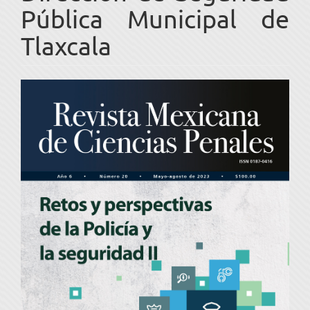
Pública Municipal de
Tlaxcala
Barra
lateral
del
artículo