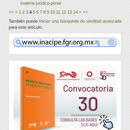
materia jurídico-penal
<<
<
1
2
3
4
5
6
7
8
9
10
11
12
13
14
>
>>
También puede
Iniciar una búsqueda de similitud avanzada
para este artículo.
www
convocatoria