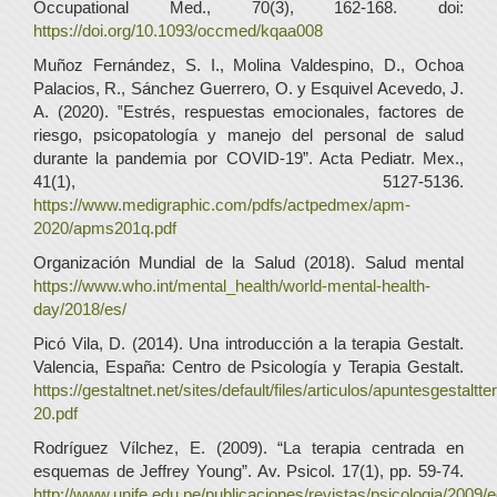
Occupational Med., 70(3), 162-168. doi:
https://doi.org/10.1093/occmed/kqaa008
Muñoz Fernández, S. I., Molina Valdespino, D., Ochoa
Palacios, R., Sánchez Guerrero, O. y Esquivel Acevedo, J.
A. (2020). ‟Estrés, respuestas emocionales, factores de
riesgo, psicopatología y manejo del personal de salud
durante la pandemia por COVID-19”. Acta Pediatr. Mex.,
41(1), 5127-5136.
https://www.medigraphic.com/pdfs/actpedmex/apm-
2020/apms201q.pdf
Organización Mundial de la Salud (2018). Salud mental
https://www.who.int/mental_health/world-mental-health-
day/2018/es/
Picó Vila, D. (2014). Una introducción a la terapia Gestalt.
Valencia, España: Centro de Psicología y Terapia Gestalt.
https://gestaltnet.net/sites/default/files/articulos/apuntesgestaltt
20.pdf
Rodríguez Vílchez, E. (2009). “La terapia centrada en
esquemas de Jeffrey Young”. Av. Psicol. 17(1), pp. 59-74.
http://www.unife.edu.pe/publicaciones/revistas/psicologia/2009/