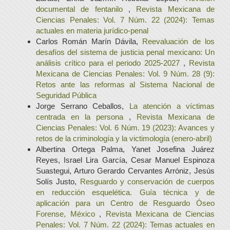
documental de fentanilo
,
Revista Mexicana de
Ciencias Penales: Vol. 7 Núm. 22 (2024): Temas
actuales en materia jurídico-penal
Carlos Román Marín Dávila,
Reevaluación de los
desafíos del sistema de justicia penal mexicano: Un
análisis crítico para el periodo 2025-2027
,
Revista
Mexicana de Ciencias Penales: Vol. 9 Núm. 28 (9):
Retos ante las reformas al Sistema Nacional de
Seguridad Pública
Jorge Serrano Ceballos,
La atención a víctimas
centrada en la persona
,
Revista Mexicana de
Ciencias Penales: Vol. 6 Núm. 19 (2023): Avances y
retos de la criminología y la victimología (enero-abril)
Albertina Ortega Palma, Yanet Josefina Juárez
Reyes, Israel Lira García, Cesar Manuel Espinoza
Suastegui, Arturo Gerardo Cervantes Arróniz, Jesús
Solís Justo,
Resguardo y conservación de cuerpos
en reducción esquelética. Guía técnica y de
aplicación para un Centro de Resguardo Óseo
Forense, México
,
Revista Mexicana de Ciencias
Penales: Vol. 7 Núm. 22 (2024): Temas actuales en