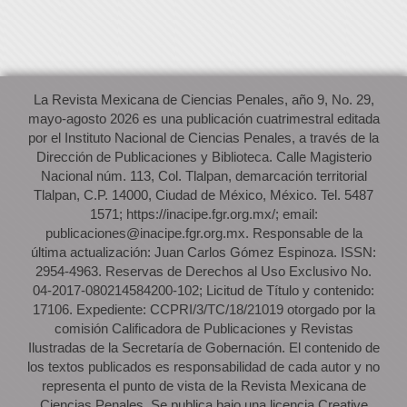
La Revista Mexicana de Ciencias Penales, año 9, No. 29,
mayo-agosto 2026 es una publicación cuatrimestral editada
por el Instituto Nacional de Ciencias Penales, a través de la
Dirección de Publicaciones y Biblioteca. Calle Magisterio
Nacional núm. 113, Col. Tlalpan, demarcación territorial
Tlalpan, C.P. 14000, Ciudad de México, México. Tel. 5487
1571; https://inacipe.fgr.org.mx/; email:
publicaciones@inacipe.fgr.org.mx. Responsable de la
última actualización: Juan Carlos Gómez Espinoza. ISSN:
2954-4963. Reservas de Derechos al Uso Exclusivo No.
04-2017-080214584200-102; Licitud de Título y contenido:
17106. Expediente: CCPRI/3/TC/18/21019 otorgado por la
comisión Calificadora de Publicaciones y Revistas
Ilustradas de la Secretaría de Gobernación. El contenido de
los textos publicados es responsabilidad de cada autor y no
representa el punto de vista de la Revista Mexicana de
Ciencias Penales. Se publica bajo una licencia Creative