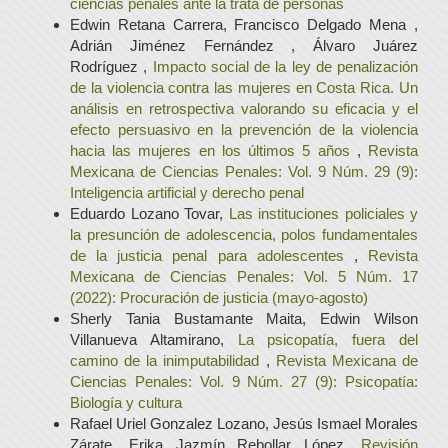
ciencias penales ante la trata de personas
Edwin Retana Carrera, Francisco Delgado Mena ,
Adrián Jiménez Fernández , Álvaro Juárez
Rodríguez ,
Impacto social de la ley de penalización
de la violencia contra las mujeres en Costa Rica. Un
análisis en retrospectiva valorando su eficacia y el
efecto persuasivo en la prevención de la violencia
hacia las mujeres en los últimos 5 años
,
Revista
Mexicana de Ciencias Penales: Vol. 9 Núm. 29 (9):
Inteligencia artificial y derecho penal
Eduardo Lozano Tovar,
Las instituciones policiales y
la presunción de adolescencia, polos fundamentales
de la justicia penal para adolescentes
,
Revista
Mexicana de Ciencias Penales: Vol. 5 Núm. 17
(2022): Procuración de justicia (mayo-agosto)
Sherly Tania Bustamante Maita, Edwin Wilson
Villanueva Altamirano,
La psicopatía, fuera del
camino de la inimputabilidad
,
Revista Mexicana de
Ciencias Penales: Vol. 9 Núm. 27 (9): Psicopatía:
Biología y cultura
Rafael Uriel Gonzalez Lozano, Jesús Ismael Morales
Zárate, Erika Jazmín Rebollar López,
Revisión