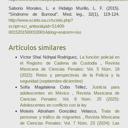
Saborio Morales, L. e Hidalgo Murillo, L. F. (2015).
“Síndrome de Burnout”. Med. leg., 32(1), 119-124.
http://www.scielo.sa.cr/scielo.php?
script=sci_arttext&pid=S1409-
00152015000100014&lng=en&nrm=iso
Artículos similares
Víctor Shaí Nóhpal Rodríguez,
La función policial en
el Registro de Cadena de Custodia
,
Revista
Mexicana de Ciencias Penales: Vol. 5 Núm. 18
(2022): Retos y perspectivas de la Policía y la
seguridad (septiembre-diciembre)
Sofía Magdalena Cobo Téllez,
Justicia para
adolescentes en México
,
Revista Mexicana de
Ciencias Penales: Vol. 8 Núm. 25 (2025):
Adolescentes en conflicto con la ley
Moisés Abraham González Velasco,
Trata de
personas y tráfico de migrantes
,
Revista Mexicana
de Ciencias Penales: Vol. 7 Núm. 23 (2024): Las