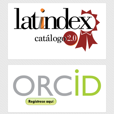
artículo
latindex
Orcid