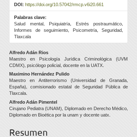
DOI:
https://doi.org/10.57042/rmcp.v6i20.661
Palabras clave:
Salud mental, Psiquiatría, Estrés postraumático,
Informes de seguimiento, Psicometría, Seguridad,
Tlaxcala
Contenido
Alfredo Adán Rios
Maestro en Psicología Jurídica Criminológica (UVM
principal
CDMX), psicólogo policial, docente en la UATX.
del
Maximino Hernández Pulido
Maestro en Antiterrorismo (Universidad de Granada,
artículo
España), comisionado estatal de Seguridad Pública de
Tlaxcala.
Alfredo Adán Pimentel
Cirujano Pediatra (UNAM), Diplomado en Derecho Médico,
Diplomado en Bioética por la unam y docente uatx.
Resumen