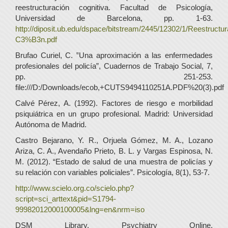
reestructuración cognitiva. Facultad de Psicología,
Universidad de Barcelona, pp. 1-63.
http://diposit.ub.edu/dspace/bitstream/2445/12302/1/Reestructu
C3%B3n.pdf
Brufao Curiel, C. ‟Una aproximación a las enfermedades
profesionales del policía”, Cuadernos de Trabajo Social, 7,
pp. 251-253.
file:///D:/Downloads/ecob,+CUTS9494110251A.PDF%20(3).pdf
Calvé Pérez, A. (1992). Factores de riesgo e morbilidad
psiquiátrica en un grupo profesional. Madrid: Universidad
Autónoma de Madrid.
Castro Bejarano, Y. R., Orjuela Gómez, M. A., Lozano
Ariza, C. A., Avendaño Prieto, B. L. y Vargas Espinosa, N.
M. (2012). “Estado de salud de una muestra de policías y
su relación con variables policiales”. Psicología, 8(1), 53-7.
http://www.scielo.org.co/scielo.php?
script=sci_arttext&pid=S1794-
99982012000100005&lng=en&nrm=iso
DSM Library. Psychiatry Online.