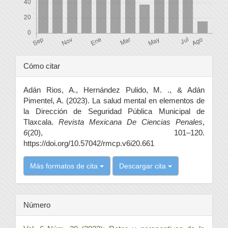
Detalles
Cómo citar
del
Adán Rios, A., Hernández Pulido, M. ., & Adán
artículo
Pimentel, A. (2023). La salud mental en elementos de
la Dirección de Seguridad Pública Municipal de
Tlaxcala.
Revista Mexicana De Ciencias Penales
,
6
(20), 101–120.
https://doi.org/10.57042/rmcp.v6i20.661
Más formatos de cita
Descargar cita
Número