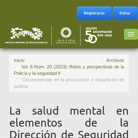
Navegación
principal
Registrarse
Entrar
Contenido
principal
Barra
Tog
lateral
nav
Inicio
Archivos
Vol. 6 Núm. 20 (2023): Retos y perspectivas de la
Policía y la seguridad II
Circunstancias en la procuración e impartición de
justicia
La salud mental en
elementos de la
Dirección de Seguridad