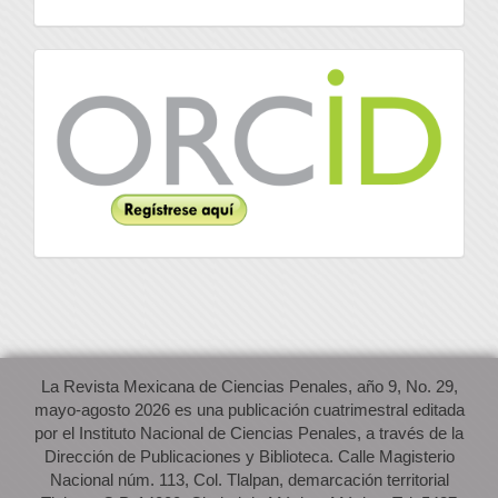
Orcid
La Revista Mexicana de Ciencias Penales, año 9, No. 29,
mayo-agosto 2026 es una publicación cuatrimestral editada
por el Instituto Nacional de Ciencias Penales, a través de la
Dirección de Publicaciones y Biblioteca. Calle Magisterio
Nacional núm. 113, Col. Tlalpan, demarcación territorial