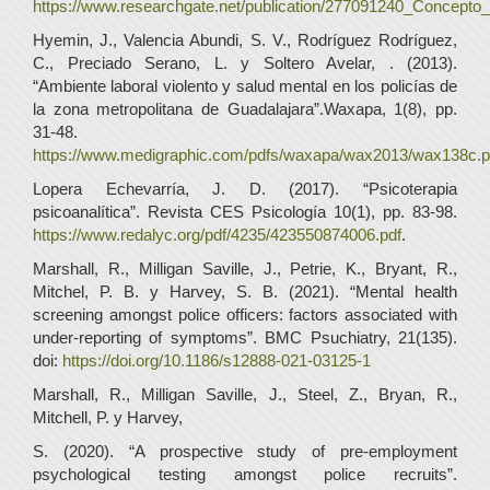
https://www.researchgate.net/publication/277091240_Concepto_
Hyemin, J., Valencia Abundi, S. V., Rodríguez Rodríguez,
C., Preciado Serano, L. y Soltero Avelar, . (2013).
“Ambiente laboral violento y salud mental en los policías de
la zona metropolitana de Guadalajara”.Waxapa, 1(8), pp.
31-48.
https://www.medigraphic.com/pdfs/waxapa/wax2013/wax138c.p
Lopera Echevarría, J. D. (2017). “Psicoterapia
psicoanalítica”. Revista CES Psicología 10(1), pp. 83-98.
https://www.redalyc.org/pdf/4235/423550874006.pdf
.
Marshall, R., Milligan Saville, J., Petrie, K., Bryant, R.,
Mitchel, P. B. y Harvey, S. B. (2021). “Mental health
screening amongst police officers: factors associated with
under-reporting of symptoms”. BMC Psuchiatry, 21(135).
doi:
https://doi.org/10.1186/s12888-021-03125-1
Marshall, R., Milligan Saville, J., Steel, Z., Bryan, R.,
Mitchell, P. y Harvey,
S. (2020). “A prospective study of pre-employment
psychological testing amongst police recruits”.