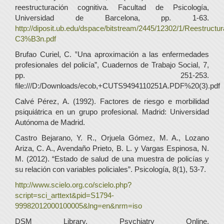
reestructuración cognitiva. Facultad de Psicología,
Universidad de Barcelona, pp. 1-63.
http://diposit.ub.edu/dspace/bitstream/2445/12302/1/Reestructu
C3%B3n.pdf
Brufao Curiel, C. ‟Una aproximación a las enfermedades
profesionales del policía”, Cuadernos de Trabajo Social, 7,
pp. 251-253.
file:///D:/Downloads/ecob,+CUTS9494110251A.PDF%20(3).pdf
Calvé Pérez, A. (1992). Factores de riesgo e morbilidad
psiquiátrica en un grupo profesional. Madrid: Universidad
Autónoma de Madrid.
Castro Bejarano, Y. R., Orjuela Gómez, M. A., Lozano
Ariza, C. A., Avendaño Prieto, B. L. y Vargas Espinosa, N.
M. (2012). “Estado de salud de una muestra de policías y
su relación con variables policiales”. Psicología, 8(1), 53-7.
http://www.scielo.org.co/scielo.php?
script=sci_arttext&pid=S1794-
99982012000100005&lng=en&nrm=iso
DSM Library. Psychiatry Online.