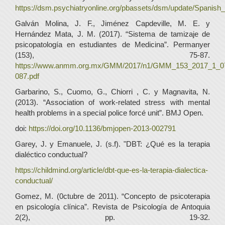
https://dsm.psychiatryonline.org/pbassets/dsm/update/Spani
Galván Molina, J. F., Jiménez Capdeville, M. E. y
Hernández Mata, J. M. (2017). “Sistema de tamizaje de
psicopatología en estudiantes de Medicina”. Permanyer
(153), 75-87.
https://www.anmm.org.mx/GMM/2017/n1/GMM_153_2017_1_0
087.pdf
Garbarino, S., Cuomo, G., Chiorri , C. y Magnavita, N.
(2013). “Association of work-related stress with mental
health problems in a special police forcé unit”. BMJ Open.
doi:
https://doi.org/10.1136/bmjopen-2013-002791
Garey, J. y Emanuele, J. (s.f). "DBT: ¿Qué es la terapia
dialéctico conductual?
https://childmind.org/article/dbt-que-es-la-terapia-dialectica-
conductual/
Gomez, M. (0ctubre de 2011). “Concepto de psicoterapia
en psicología clínica”. Revista de Psicología de Antoquia
2(2), pp. 19-32.