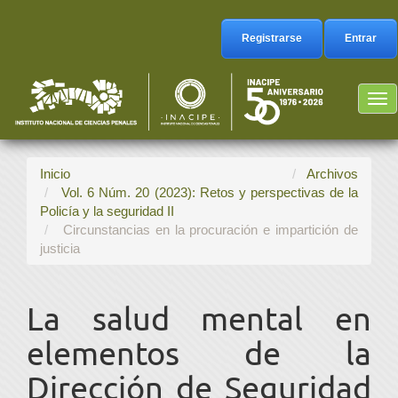
Navegación
principal
Registrarse
Entrar
Contenido
principal
Barra
Tog
lateral
nav
Inicio
Archivos
Vol. 6 Núm. 20 (2023): Retos y perspectivas de la
Policía y la seguridad II
Circunstancias en la procuración e impartición de
justicia
La salud mental en
elementos de la
Dirección de Seguridad