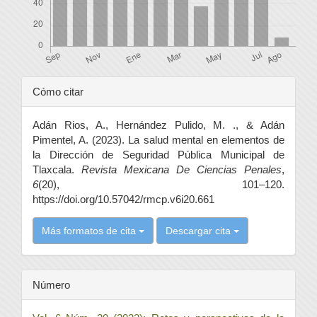
Detalles
Cómo citar
del
Adán Rios, A., Hernández Pulido, M. ., & Adán
artículo
Pimentel, A. (2023). La salud mental en elementos de
la Dirección de Seguridad Pública Municipal de
Tlaxcala.
Revista Mexicana De Ciencias Penales
,
6
(20), 101–120.
https://doi.org/10.57042/rmcp.v6i20.661
Más formatos de cita
Descargar cita
Número