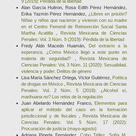
9 (2019): Pérdida de la libertad
Alan García Huitron, Rosa Edith Pérez Hernández,
Erika Yazmin Pérez Hernández,
¿Libres en prisión?
Niñas y niños que nacieron y vivieron con su madre
en el Centro Femenil de Reinserción Social Santa
Martha Acatitla
,
Revista Mexicana de Ciencias
Penales: Vol. 3 Núm. 9 (2019): Pérdida de la libertad
Fredy Aldo Macedo Huamán,
Del extravío a la
esperanza. ¿Cómo México llegó a este punto en
materia de seguridad?
,
Revista Mexicana de
Ciencias Penales: Vol. 3 Núm. 11 (2020): Sexualidad,
violencia y poder. Delitos de género
Lisa María Sánchez Ortega, Víctor Gutiérrez,
Política
de drogas en México
,
Revista Mexicana de Ciencias
Penales: Vol. 2 Núm. 5 (2018): ¿Alcohol sí,
marihuana no? Los retos de la regulación
Juan Abelardo Hernández Franco,
Elementos para
aplicar el método del caso en la formación
jurisdiccional y de fiscales
,
Revista Mexicana de
Ciencias Penales: Vol. 5 Núm. 17 (2022):
Procuración de justicia (mayo-agosto)
Adriana Pineda Fernández,
Cobo Téllez, Sofía M.