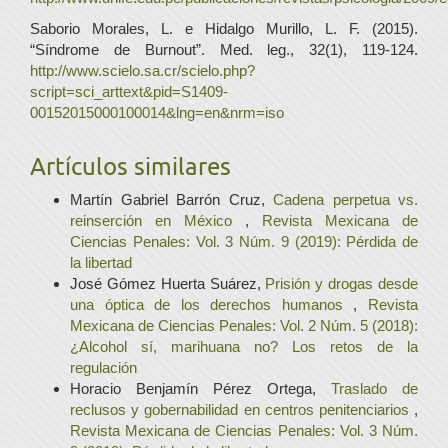
Saborio Morales, L. e Hidalgo Murillo, L. F. (2015).
“Síndrome de Burnout”. Med. leg., 32(1), 119-124.
http://www.scielo.sa.cr/scielo.php?
script=sci_arttext&pid=S1409-
00152015000100014&lng=en&nrm=iso
Artículos similares
Martín Gabriel Barrón Cruz,
Cadena perpetua vs.
reinserción en México
,
Revista Mexicana de
Ciencias Penales: Vol. 3 Núm. 9 (2019): Pérdida de
la libertad
José Gómez Huerta Suárez,
Prisión y drogas desde
una óptica de los derechos humanos
,
Revista
Mexicana de Ciencias Penales: Vol. 2 Núm. 5 (2018):
¿Alcohol sí, marihuana no? Los retos de la
regulación
Horacio Benjamín Pérez Ortega,
Traslado de
reclusos y gobernabilidad en centros penitenciarios
,
Revista Mexicana de Ciencias Penales: Vol. 3 Núm.