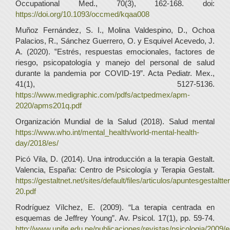
Occupational Med., 70(3), 162-168. doi:
https://doi.org/10.1093/occmed/kqaa008
Muñoz Fernández, S. I., Molina Valdespino, D., Ochoa
Palacios, R., Sánchez Guerrero, O. y Esquivel Acevedo, J.
A. (2020). ‟Estrés, respuestas emocionales, factores de
riesgo, psicopatología y manejo del personal de salud
durante la pandemia por COVID-19”. Acta Pediatr. Mex.,
41(1), 5127-5136.
https://www.medigraphic.com/pdfs/actpedmex/apm-
2020/apms201q.pdf
Organización Mundial de la Salud (2018). Salud mental
https://www.who.int/mental_health/world-mental-health-
day/2018/es/
Picó Vila, D. (2014). Una introducción a la terapia Gestalt.
Valencia, España: Centro de Psicología y Terapia Gestalt.
https://gestaltnet.net/sites/default/files/articulos/apuntesgestaltt
20.pdf
Rodríguez Vílchez, E. (2009). “La terapia centrada en
esquemas de Jeffrey Young”. Av. Psicol. 17(1), pp. 59-74.
http://www.unife.edu.pe/publicaciones/revistas/psicologia/2009/