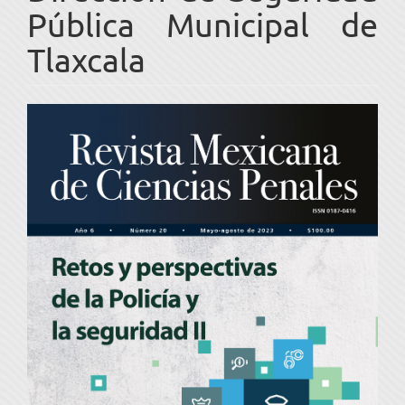
Pública Municipal de
Tlaxcala
Barra
lateral
del
artículo