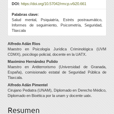
DOI:
https://doi.org/10.57042/rmcp.v6i20.661
Palabras clave:
Salud mental, Psiquiatría, Estrés postraumático,
Informes de seguimiento, Psicometría, Seguridad,
Tlaxcala
Contenido
Alfredo Adán Rios
Maestro en Psicología Jurídica Criminológica (UVM
principal
CDMX), psicólogo policial, docente en la UATX.
del
Maximino Hernández Pulido
Maestro en Antiterrorismo (Universidad de Granada,
artículo
España), comisionado estatal de Seguridad Pública de
Tlaxcala.
Alfredo Adán Pimentel
Cirujano Pediatra (UNAM), Diplomado en Derecho Médico,
Diplomado en Bioética por la unam y docente uatx.
Resumen