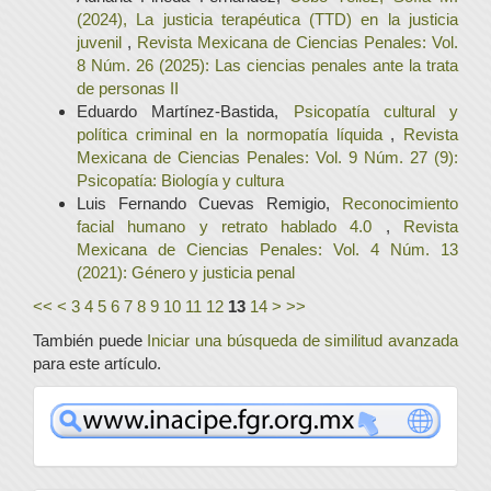
(2024), La justicia terapéutica (TTD) en la justicia
juvenil
,
Revista Mexicana de Ciencias Penales: Vol.
8 Núm. 26 (2025): Las ciencias penales ante la trata
de personas II
Eduardo Martínez-Bastida,
Psicopatía cultural y
política criminal en la normopatía líquida
,
Revista
Mexicana de Ciencias Penales: Vol. 9 Núm. 27 (9):
Psicopatía: Biología y cultura
Luis Fernando Cuevas Remigio,
Reconocimiento
facial humano y retrato hablado 4.0
,
Revista
Mexicana de Ciencias Penales: Vol. 4 Núm. 13
(2021): Género y justicia penal
<<
<
3
4
5
6
7
8
9
10
11
12
13
14
>
>>
También puede
Iniciar una búsqueda de similitud avanzada
para este artículo.
www