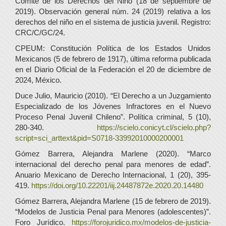
Comité de los Derechos del Niño (18 de septiembre de
2019). Observación general núm. 24 (2019) relativa a los
derechos del niño en el sistema de justicia juvenil. Registro:
CRC/C/GC/24.
CPEUM: Constitución Política de los Estados Unidos
Mexicanos (5 de febrero de 1917), última reforma publicada
en el Diario Oficial de la Federación el 20 de diciembre de
2024, México.
Duce Julio, Mauricio (2010). “El Derecho a un Juzgamiento
Especializado de los Jóvenes Infractores en el Nuevo
Proceso Penal Juvenil Chileno”. Política criminal, 5 (10),
280-340.
https://scielo.conicyt.cl/scielo.php?
script=sci_arttext&pid=S0718-33992010000200001
Gómez Barrera, Alejandra Marlene (2020). “Marco
internacional del derecho penal para menores de edad”.
Anuario Mexicano de Derecho Internacional, 1 (20), 395-
419.
https://doi.org/10.22201/iij.24487872e.2020.20.14480
Gómez Barrera, Alejandra Marlene (15 de febrero de 2019).
“Modelos de Justicia Penal para Menores (adolescentes)”.
Foro Jurídico.
https://forojuridico.mx/modelos-de-justicia-