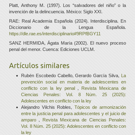
Platt, Anthony M. (1997). Los “salvadores del niño” o la
invención de la delincuencia. México: Siglo XXI.
RAE: Real Academia Española (2024). Interdisciplina. En
Diccionario de la Lengua Española.
https://dle.rae.es/interdisciplinario#9RPfBGY11
SANZ HERMIDA, Ágata María (2002). El nuevo proceso
penal del menor. Cuenca: Ediciones UCLM.
Artículos similares
Rubén Escobedo Cabello, Gerardo García Silva,
La
prevención social en materia de adolescentes en
conflicto con la ley penal
,
Revista Mexicana de
Ciencias Penales: Vol. 8 Núm. 25 (2025):
Adolescentes en conflicto con la ley
Alejandro Vilchis Robles,
Tópicos de armonización
entre la justicia penal para adolescentes y el juicio de
amparo
,
Revista Mexicana de Ciencias Penales:
Vol. 8 Núm. 25 (2025): Adolescentes en conflicto con
la ley