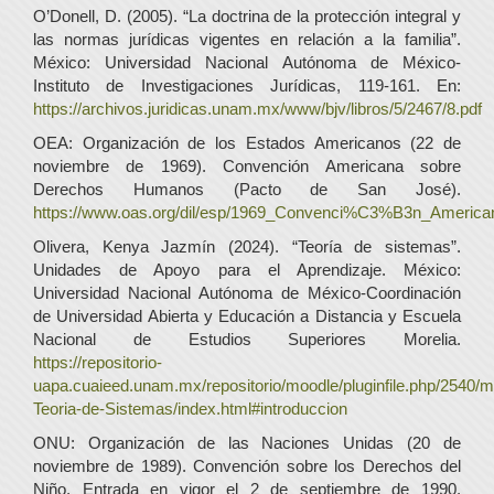
O’Donell, D. (2005). “La doctrina de la protección integral y
las normas jurídicas vigentes en relación a la familia”.
México: Universidad Nacional Autónoma de México-
Instituto de Investigaciones Jurídicas, 119-161. En:
https://archivos.juridicas.unam.mx/www/bjv/libros/5/2467/8.pdf
OEA: Organización de los Estados Americanos (22 de
noviembre de 1969). Convención Americana sobre
Derechos Humanos (Pacto de San José).
https://www.oas.org/dil/esp/1969_Convenci%C3%B3n_Americ
Olivera, Kenya Jazmín (2024). “Teoría de sistemas”.
Unidades de Apoyo para el Aprendizaje. México:
Universidad Nacional Autónoma de México-Coordinación
de Universidad Abierta y Educación a Distancia y Escuela
Nacional de Estudios Superiores Morelia.
https://repositorio-
uapa.cuaieed.unam.mx/repositorio/moodle/pluginfile.php/2540/
Teoria-de-Sistemas/index.html#introduccion
ONU: Organización de las Naciones Unidas (20 de
noviembre de 1989). Convención sobre los Derechos del
Niño. Entrada en vigor el 2 de septiembre de 1990.