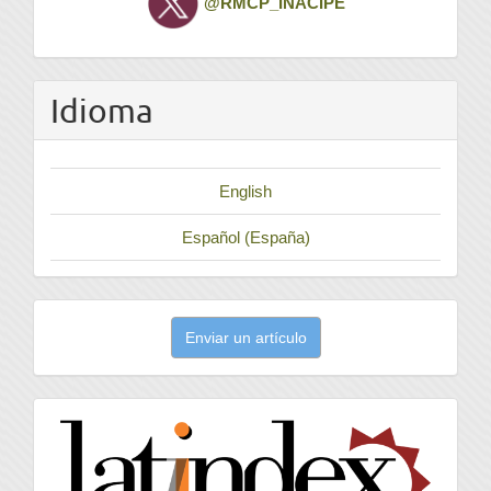
@RMCP_INACIPE
Idioma
English
Español (España)
Enviar
Enviar un artículo
un
artículo
latindex