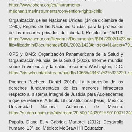
https://www.ohchr.org/es/instruments-
mechanisms/instruments/convention-rights-child
Organización de las Naciones Unidas, (14 de diciembre de
1990), Reglas de las Naciones Unidas para la protección
de los menores privados de Libertad. Resolución 45/113.
https://www.acnur.org/fileadmin/Documentos/BDL/2002/1423.pd
file=fileadmin/Documentos/BDL/2002/1423#:~:text=N.&text
OPS y OMS: Organización Panamericana de la Salud y
Organización Mundial de la Salud (2002). Informe mundial
sobre la violencia y la salud: resumen. Washington, D.C.
https://iris.who.int/bitstream/handle/10665/43431/9275324220_s
Pacheco Pacheco, Daniel (2014). La trasgresión de los
derechos fundamentales de los menores infractores
respecto al sistema Integral de Justicia para Adolescentes
a que se refiere el Artículo 18 constitucional [tesis]. México:
Universidad Nacional Autónoma de México.
https://ru.dgb.unam.mx/bitstream/20.500.14330/TES010007124
Papalia, Diane E. y Gabriela Martorell (2012). Desarrollo
humano, 13ª. ed. México: McGraw Hill Education.