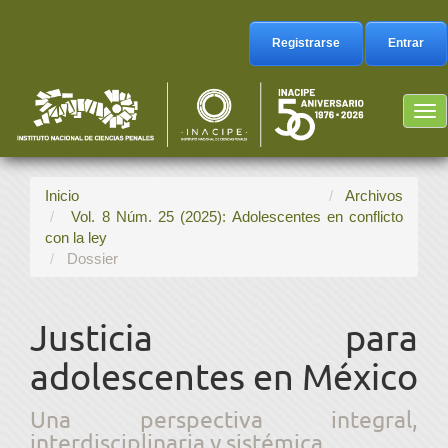
Navegación
principal
Registrarse
Entrar
Contenido
principal
Barra
Tog
lateral
nav
Inicio
Archivos
Vol. 8 Núm. 25 (2025): Adolescentes en conflicto
con la ley
Dossier
Justicia para
adolescentes en México
Una perspectiva integral,
interdisciplinaria y sistémica