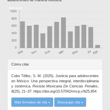
Descargas
Detalles
Cómo citar
del
Cobo Téllez, S. M. (2025). Justicia para adolescentes
artículo
en México: Una perspectiva integral, interdisciplinaria
y sistémica.
Revista Mexicana De Ciencias Penales
,
8
(25), 21–37. https://doi.org/10.57042/rmcp.v9i25.854
Más formatos de cita
Descargar cita