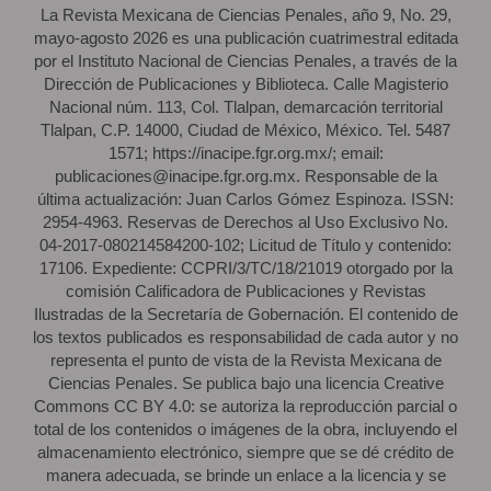
La Revista Mexicana de Ciencias Penales, año 9, No. 29,
mayo-agosto 2026 es una publicación cuatrimestral editada
por el Instituto Nacional de Ciencias Penales, a través de la
Dirección de Publicaciones y Biblioteca. Calle Magisterio
Nacional núm. 113, Col. Tlalpan, demarcación territorial
Tlalpan, C.P. 14000, Ciudad de México, México. Tel. 5487
1571; https://inacipe.fgr.org.mx/; email:
publicaciones@inacipe.fgr.org.mx. Responsable de la
última actualización: Juan Carlos Gómez Espinoza. ISSN:
2954-4963. Reservas de Derechos al Uso Exclusivo No.
04-2017-080214584200-102; Licitud de Título y contenido:
17106. Expediente: CCPRI/3/TC/18/21019 otorgado por la
comisión Calificadora de Publicaciones y Revistas
Ilustradas de la Secretaría de Gobernación. El contenido de
los textos publicados es responsabilidad de cada autor y no
representa el punto de vista de la Revista Mexicana de
Ciencias Penales. Se publica bajo una licencia Creative
Commons CC BY 4.0: se autoriza la reproducción parcial o
total de los contenidos o imágenes de la obra, incluyendo el
almacenamiento electrónico, siempre que se dé crédito de
manera adecuada, se brinde un enlace a la licencia y se