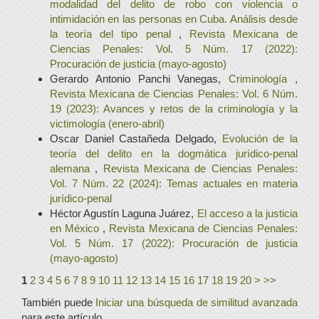
modalidad del delito de robo con violencia o
intimidación en las personas en Cuba. Análisis desde
la teoría del tipo penal
,
Revista Mexicana de
Ciencias Penales: Vol. 5 Núm. 17 (2022):
Procuración de justicia (mayo-agosto)
Gerardo Antonio Panchi Vanegas,
Criminología
,
Revista Mexicana de Ciencias Penales: Vol. 6 Núm.
19 (2023): Avances y retos de la criminología y la
victimología (enero-abril)
Oscar Daniel Castañeda Delgado,
Evolución de la
teoría del delito en la dogmática jurídico-penal
alemana
,
Revista Mexicana de Ciencias Penales:
Vol. 7 Núm. 22 (2024): Temas actuales en materia
jurídico-penal
Héctor Agustín Laguna Juárez,
El acceso a la justicia
en México
,
Revista Mexicana de Ciencias Penales:
Vol. 5 Núm. 17 (2022): Procuración de justicia
(mayo-agosto)
1
2
3
4
5
6
7
8
9
10
11
12
13
14
15
16
17
18
19
20
>
>>
También puede
Iniciar una búsqueda de similitud avanzada
para este artículo.