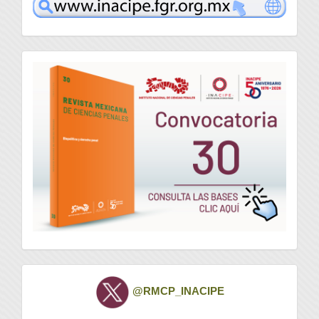
www
convocatoria
Twitter
@RMCP_INACIPE