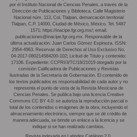
por el Instituto Nacional de Ciencias Penales, a través de la
Dirección de Publicaciones y Biblioteca. Calle Magisterio
Nacional núm. 113, Col. Tlalpan, demarcación territorial
Tlalpan, C.P. 14000, Ciudad de México, México. Tel. 5487
1571; https://inacipe.fgr.org.mx/; email:
publicaciones@inacipe.fgr.org.mx. Responsable de la
última actualización: Juan Carlos Gómez Espinoza. ISSN:
2954-4963. Reservas de Derechos al Uso Exclusivo No.
04-2017-080214584200-102; Licitud de Título y contenido:
17106. Expediente: CCPRI/3/TC/18/21019 otorgado por la
comisión Calificadora de Publicaciones y Revistas
Ilustradas de la Secretaría de Gobernación. El contenido de
los textos publicados es responsabilidad de cada autor y no
representa el punto de vista de la Revista Mexicana de
Ciencias Penales. Se publica bajo una licencia Creative
Commons CC BY 4.0: se autoriza la reproducción parcial o
total de los contenidos o imágenes de la obra, incluyendo el
almacenamiento electrónico, siempre que se dé crédito de
manera adecuada, se brinde un enlace a la licencia y se
indique si se han realizado cambios.
Revista indexada en Latindex Catálogo 2.0.