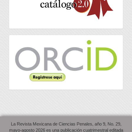
Orcid
La Revista Mexicana de Ciencias Penales, año 9, No. 29,
mayo-agosto 2026 es una publicación cuatrimestral editada