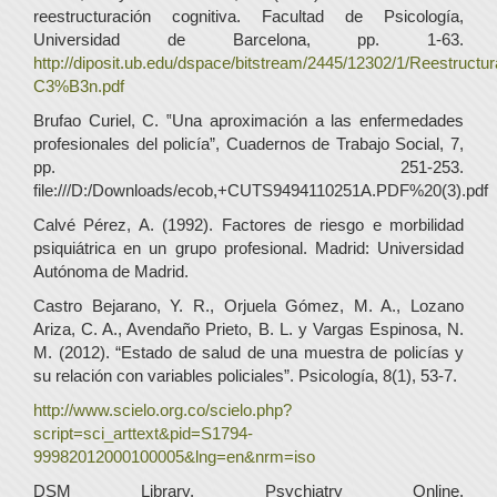
reestructuración cognitiva. Facultad de Psicología,
Universidad de Barcelona, pp. 1-63.
http://diposit.ub.edu/dspace/bitstream/2445/12302/1/Reestructu
C3%B3n.pdf
Brufao Curiel, C. ‟Una aproximación a las enfermedades
profesionales del policía”, Cuadernos de Trabajo Social, 7,
pp. 251-253.
file:///D:/Downloads/ecob,+CUTS9494110251A.PDF%20(3).pdf
Calvé Pérez, A. (1992). Factores de riesgo e morbilidad
psiquiátrica en un grupo profesional. Madrid: Universidad
Autónoma de Madrid.
Castro Bejarano, Y. R., Orjuela Gómez, M. A., Lozano
Ariza, C. A., Avendaño Prieto, B. L. y Vargas Espinosa, N.
M. (2012). “Estado de salud de una muestra de policías y
su relación con variables policiales”. Psicología, 8(1), 53-7.
http://www.scielo.org.co/scielo.php?
script=sci_arttext&pid=S1794-
99982012000100005&lng=en&nrm=iso
DSM Library. Psychiatry Online.