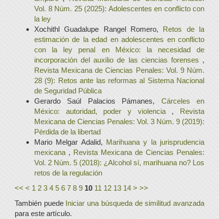
Vol. 8 Núm. 25 (2025): Adolescentes en conflicto con
la ley
Xochithl Guadalupe Rangel Romero,
Retos de la
estimación de la edad en adolescentes en conflicto
con la ley penal en México: la necesidad de
incorporación del auxilio de las ciencias forenses
,
Revista Mexicana de Ciencias Penales: Vol. 9 Núm.
28 (9): Retos ante las reformas al Sistema Nacional
de Seguridad Pública
Gerardo Saúl Palacios Pámanes,
Cárceles en
México: autoridad, poder y violencia
,
Revista
Mexicana de Ciencias Penales: Vol. 3 Núm. 9 (2019):
Pérdida de la libertad
Mario Melgar Adalid,
Marihuana y la jurisprudencia
mexicana
,
Revista Mexicana de Ciencias Penales:
Vol. 2 Núm. 5 (2018): ¿Alcohol sí, marihuana no? Los
retos de la regulación
<<
<
1
2
3
4
5
6
7
8
9
10
11
12
13
14
>
>>
También puede
Iniciar una búsqueda de similitud avanzada
para este artículo.