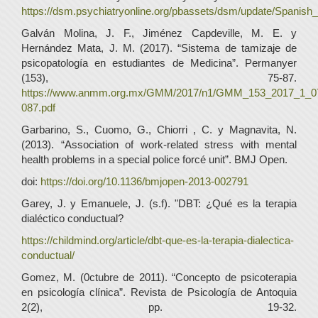
https://dsm.psychiatryonline.org/pbassets/dsm/update/Spani
Galván Molina, J. F., Jiménez Capdeville, M. E. y
Hernández Mata, J. M. (2017). “Sistema de tamizaje de
psicopatología en estudiantes de Medicina”. Permanyer
(153), 75-87.
https://www.anmm.org.mx/GMM/2017/n1/GMM_153_2017_1_0
087.pdf
Garbarino, S., Cuomo, G., Chiorri , C. y Magnavita, N.
(2013). “Association of work-related stress with mental
health problems in a special police forcé unit”. BMJ Open.
doi:
https://doi.org/10.1136/bmjopen-2013-002791
Garey, J. y Emanuele, J. (s.f). "DBT: ¿Qué es la terapia
dialéctico conductual?
https://childmind.org/article/dbt-que-es-la-terapia-dialectica-
conductual/
Gomez, M. (0ctubre de 2011). “Concepto de psicoterapia
en psicología clínica”. Revista de Psicología de Antoquia
2(2), pp. 19-32.