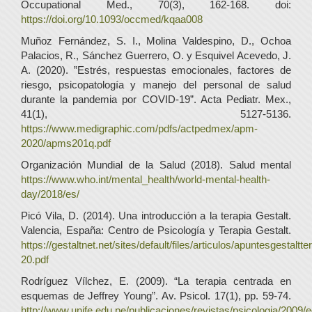
Occupational Med., 70(3), 162-168. doi:
https://doi.org/10.1093/occmed/kqaa008
Muñoz Fernández, S. I., Molina Valdespino, D., Ochoa
Palacios, R., Sánchez Guerrero, O. y Esquivel Acevedo, J.
A. (2020). ‟Estrés, respuestas emocionales, factores de
riesgo, psicopatología y manejo del personal de salud
durante la pandemia por COVID-19”. Acta Pediatr. Mex.,
41(1), 5127-5136.
https://www.medigraphic.com/pdfs/actpedmex/apm-
2020/apms201q.pdf
Organización Mundial de la Salud (2018). Salud mental
https://www.who.int/mental_health/world-mental-health-
day/2018/es/
Picó Vila, D. (2014). Una introducción a la terapia Gestalt.
Valencia, España: Centro de Psicología y Terapia Gestalt.
https://gestaltnet.net/sites/default/files/articulos/apuntesgestaltt
20.pdf
Rodríguez Vílchez, E. (2009). “La terapia centrada en
esquemas de Jeffrey Young”. Av. Psicol. 17(1), pp. 59-74.
http://www.unife.edu.pe/publicaciones/revistas/psicologia/2009/