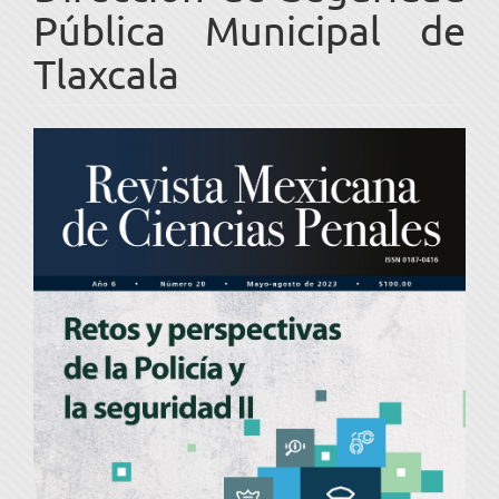
Pública Municipal de
Tlaxcala
Barra
lateral
del
artículo