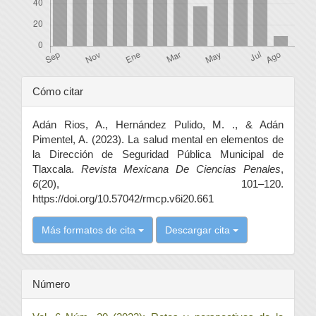
Detalles
Cómo citar
del
Adán Rios, A., Hernández Pulido, M. ., & Adán
artículo
Pimentel, A. (2023). La salud mental en elementos de
la Dirección de Seguridad Pública Municipal de
Tlaxcala.
Revista Mexicana De Ciencias Penales
,
6
(20), 101–120.
https://doi.org/10.57042/rmcp.v6i20.661
Más formatos de cita
Descargar cita
Número