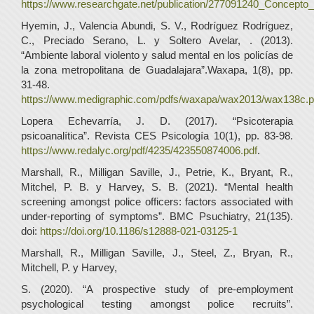
https://www.researchgate.net/publication/277091240_Concepto_
Hyemin, J., Valencia Abundi, S. V., Rodríguez Rodríguez,
C., Preciado Serano, L. y Soltero Avelar, . (2013).
“Ambiente laboral violento y salud mental en los policías de
la zona metropolitana de Guadalajara”.Waxapa, 1(8), pp.
31-48.
https://www.medigraphic.com/pdfs/waxapa/wax2013/wax138c.p
Lopera Echevarría, J. D. (2017). “Psicoterapia
psicoanalítica”. Revista CES Psicología 10(1), pp. 83-98.
https://www.redalyc.org/pdf/4235/423550874006.pdf
.
Marshall, R., Milligan Saville, J., Petrie, K., Bryant, R.,
Mitchel, P. B. y Harvey, S. B. (2021). “Mental health
screening amongst police officers: factors associated with
under-reporting of symptoms”. BMC Psuchiatry, 21(135).
doi:
https://doi.org/10.1186/s12888-021-03125-1
Marshall, R., Milligan Saville, J., Steel, Z., Bryan, R.,
Mitchell, P. y Harvey,
S. (2020). “A prospective study of pre-employment
psychological testing amongst police recruits”.