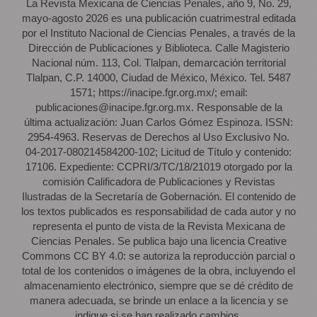
La Revista Mexicana de Ciencias Penales, año 9, No. 29,
mayo-agosto 2026 es una publicación cuatrimestral editada
por el Instituto Nacional de Ciencias Penales, a través de la
Dirección de Publicaciones y Biblioteca. Calle Magisterio
Nacional núm. 113, Col. Tlalpan, demarcación territorial
Tlalpan, C.P. 14000, Ciudad de México, México. Tel. 5487
1571; https://inacipe.fgr.org.mx/; email:
publicaciones@inacipe.fgr.org.mx. Responsable de la
última actualización: Juan Carlos Gómez Espinoza. ISSN:
2954-4963. Reservas de Derechos al Uso Exclusivo No.
04-2017-080214584200-102; Licitud de Título y contenido:
17106. Expediente: CCPRI/3/TC/18/21019 otorgado por la
comisión Calificadora de Publicaciones y Revistas
Ilustradas de la Secretaría de Gobernación. El contenido de
los textos publicados es responsabilidad de cada autor y no
representa el punto de vista de la Revista Mexicana de
Ciencias Penales. Se publica bajo una licencia Creative
Commons CC BY 4.0: se autoriza la reproducción parcial o
total de los contenidos o imágenes de la obra, incluyendo el
almacenamiento electrónico, siempre que se dé crédito de
manera adecuada, se brinde un enlace a la licencia y se
indique si se han realizado cambios.