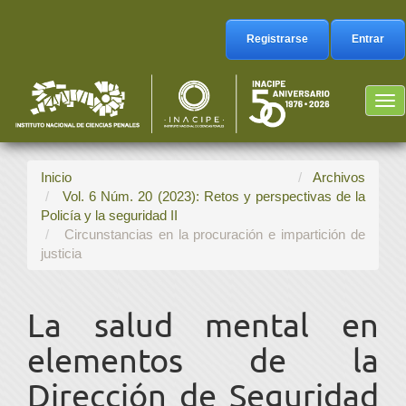
Navegación
principal
Registrarse
Entrar
Contenido
principal
Barra
Tog
lateral
nav
Inicio
Archivos
Vol. 6 Núm. 20 (2023): Retos y perspectivas de la
Policía y la seguridad II
Circunstancias en la procuración e impartición de
justicia
La salud mental en
elementos de la
Dirección de Seguridad