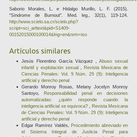
Saborio Morales, L. e Hidalgo Murillo, L. F. (2015).
“Síndrome de Burnout”. Med. leg., 32(1), 119-124.
http://www.scielo.sa.cr/scielo.php?
script=sci_arttext&pid=S1409-
00152015000100014&lng=en&nrm=iso
Artículos similares
Jesús Florentino García Vázquez ,
Abuso sexual
infantil y explotación sexual
,
Revista Mexicana de
Ciencias Penales: Vol. 9 Núm. 29 (9): Inteligencia
artificial y derecho penal
Gerardo Monroy Rosas, Melany Jocelyn Monroy
Santoyo,
Responsabilidad penal en decisiones
automatizadas: ¿quién responde cuando la
inteligencia artificial se equivoca?
,
Revista Mexicana
de Ciencias Penales: Vol. 9 Núm. 29 (9): Inteligencia
artificial y derecho penal
Edgar Ramírez Valdés,
Procedimiento abreviado en
el Sistema Integral de Justicia Penal para