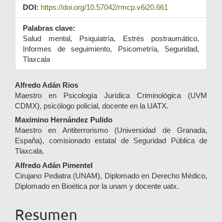
DOI:
https://doi.org/10.57042/rmcp.v6i20.661
Palabras clave:
Salud mental, Psiquiatría, Estrés postraumático,
Informes de seguimiento, Psicometría, Seguridad,
Tlaxcala
Contenido
Alfredo Adán Rios
Maestro en Psicología Jurídica Criminológica (UVM
principal
CDMX), psicólogo policial, docente en la UATX.
del
Maximino Hernández Pulido
Maestro en Antiterrorismo (Universidad de Granada,
artículo
España), comisionado estatal de Seguridad Pública de
Tlaxcala.
Alfredo Adán Pimentel
Cirujano Pediatra (UNAM), Diplomado en Derecho Médico,
Diplomado en Bioética por la unam y docente uatx.
Resumen