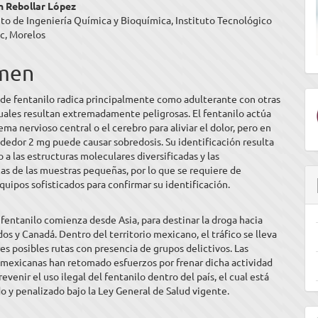
n Rebollar López
ulo
o de Ingeniería Química y Bioquímica, Instituto Tecnológico
c, Morelos
men
l de fentanilo radica principalmente como adulterante con otras
cuales resultan extremadamente peligrosas. El fentanilo actúa
ema nervioso central o el cerebro para aliviar el dolor, pero en
ededor 2 mg puede causar sobredosis. Su identificación resulta
o a las estructuras moleculares diversificadas y las
cas de las muestras pequeñas, por lo que se requiere de
uipos sofisticados para confirmar su identificación.
e fentanilo comienza desde Asia, para destinar la droga hacia
os y Canadá. Dentro del territorio mexicano, el tráfico se lleva
res posibles rutas con presencia de grupos delictivos. Las
 mexicanas han retomado esfuerzos por frenar dicha actividad
revenir el uso ilegal del fentanilo dentro del país, el cual está
o y penalizado bajo la Ley General de Salud vigente.
E