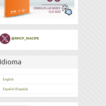
Twitter
@RMCP_INACIPE
Idioma
English
Español (España)
nviar