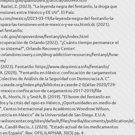
lineplus.gov/spanish/ency/article/000949.htm
y Raziel, Z. (2023). “La leyenda negra del fentanilo, la droga que
tensiones entre México y EE UU”. El País:
is.com/mexico/2023-03-19/la-leyenda-negra-del-fentanilo-la-
ispara-las-tensiones-entre-mexico-y-ee-uu.htmlcdc (2021).
el fentanilo:
.cdc.gov/stopoverdose/fentanyl/es/index.html
ecuperación de Orlando (2022). “¿Cuánto tiempo permanece el
 su sistema?”, Orlando Recovery Center:
.orlandorecovery.com/drug-addiction-resources/fentanyl/how-
tem/
(2023). Fentanilo: https://www.dequimica.info/fentanilo/
 A. (2020). “Fentanilo en México: confiscación de cargamentos
olectivo de Análisis de la Seguridad con Democracia A. C”.
.casede.org/index.php/biblioteca-casede-2-0/atlas-2020/729-
n-mexico-confiscacion-de-cargamentos-2017-2019/file
 R., Morris, N. y Smith, B. (2019). “El boom del fentanilo en
os y la crisis del opio en México, ¿Oportunidades en medio de
a?”, Centro Internacional para Académicos Woodrow Wilson,
sticia en México” de la Universidad de San Diego. E.U.A:
.wilsoncenter.org/sites/default/files/media/documents/publication/e
A., Candil-Recio, J. (2020). “Estado actual de los medicamentos
o en España”. Rev. OFIL·ILAPHAR, 30(3) pp. 4.