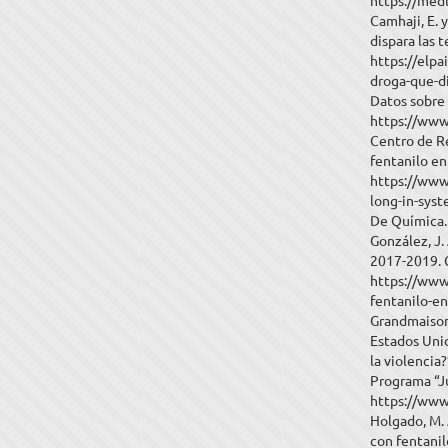
https://med
Camhaji, E. 
dispara las 
https://elpa
droga-que-d
Datos sobre 
https://www
Centro de R
fentanilo en
https://www
long-in-sys
De Química. 
González, J.
2017-2019. C
https://www
fentanilo-e
Grandmaison,
Estados Unid
la violenci
Programa “Ju
https://www
Holgado, M. 
con fentanil