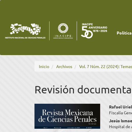
Navegación
principal
Contenido
principal
Barra
lateral
Política
Inicio
Archivos
Vol. 7 Núm. 22 (2024): Temas
Revisión documental
Barra
Cont
Rafael Urie
Fiscalía Gen
lateral
princ
Jesús Ismae
del
del
Hospital de 