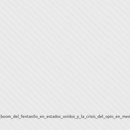
l_boom_del_fentanilo_en_estados_unidos_y_la_crisis_del_opio_en_mex