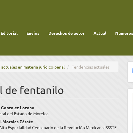
 Editorial
Envíos
Derechos de autor
Actual
Números 
 actuales en materia jurídico-penal
Tendencias actuales
 de fentanilo
enido
l Gonzalez Lozano
eral del Estado de Morelos
ipal
l Morales Zárate
Alta Especialidad Centenario de la Revolución Mexicana ISSSTE