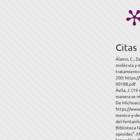
Citas
Álamo, C., Za
molécula y m
tratamiento 
200: https:/
00188.pdf
Ávila, J. (1
manera se ma
De Michoac
https://www
mexico-y-de
del-fentanil
Biblioteca N
opioides”. M