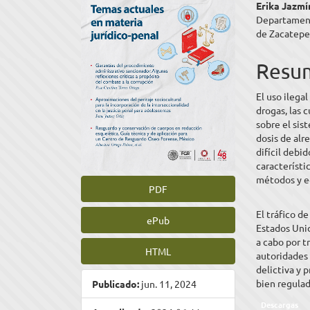
Erika Jazmí
artículo
artíc
Departament
de Zacatepe
Resu
El uso ilega
drogas, las 
sobre el sist
dosis de alr
difícil debid
característi
métodos y eq
PDF
El tráfico d
ePub
Estados Unid
a cabo por t
HTML
autoridades
delictiva y p
bien regulad
Publicado:
jun. 11, 2024
Descargas