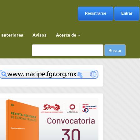
Registrarse
Entrar
anteriores
Avisos
Acerca de
Buscar
www
convocatoria