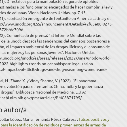
). Directrices para la manipulación segura de opioides
estinadas a los funcionarios encargados de hacer cumplir la ley y
rios de aduanas. Viena: Naciones Unidas, pp. 7-13.
). Fabricación emergente de fentanilo en América Latina y el
ps://www.unodc.org/LSS/announcement/Details/42f65e08-9275-
f372bfdc709d
). Comunicado de prensa: “El Informe Mundial sobre las
de la unodc destaca las tendencias del cannabis posteriores a
ión, el impacto ambiental de las drogas ilícitas y el consumo de
 las mujeres y las personas jóvenes”. Naciones Unidas:
w.unodc.org/unodc/es/press/releases/2022/June/unodc-world-
2022-highlights-trends-on-cannabispost-legalization--
al-impacts-of-illicit-drugs--and-drug-useamong-women-and-
ssi, N., Zhang X. y Vinay Sharma, V. (2022). “El panorama
en evolución para el fentanilo: China, India y la gobernanza
s drogas”. Biblioteca Nacional de Medicina, E.U.A:
.ncbi.nlm.nih.gov/pmc/articles/PMC8871795/
o autor/a
bollar López, María Fernanda Pérez Cabrera ,
Falsos positivos y
s para la identificación de residuos provenientes de armas de