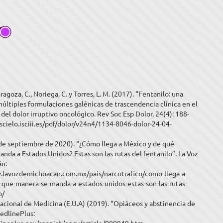
ragoza, C., Noriega, C. y Torres, L. M. (2017). “Fentanilo: una
últiples formulaciones galénicas de trascendencia clínica en el
del dolor irruptivo oncológico. Rev Soc Esp Dolor, 24(4): 188-
/scielo.isciii.es/pdf/dolor/v24n4/1134-8046-dolor-24-04-
9 de septiembre de 2020). “¿Cómo llega a México y de qué
nda a Estados Unidos? Estas son las rutas del fentanilo”. La Voz
án:
.lavozdemichoacan.com.mx/pais/narcotrafico/como-llega-a-
-que-manera-se-manda-a-estados-unidos-estas-son-las-rutas-
o/
acional de Medicina (E.U.A) (2019). “Opiáceos y abstinencia de
edlinePlus: