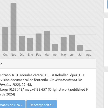
u
a
les
ar
ozano, R. U., Morales Zárate, J. I. ., & Rebollar López, E. J.
ulo
evisión documental de fentanilo .
Revista Mexicana De
Penales
,
7
(22), 29–48.
oi.org/10.57042/rmcp.v7i22.657 (Original work published 9
o de 2024)
matos de cita
Descargar cita