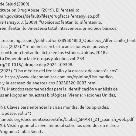
de Salud (2009).
titute on Drug Abuse. (2019). El fentanilo:
.nih.gov/sites/default/files/drugfacts-fentanyl-sp.pdf
ora-Tamayo, J. (2009). “Opiáceos: fentanilo, alfentanilo,
 remifentanilo. Anestesia total intravenosa, principios básicos,
.researchgate.net/publication/289504880_Opiaceos_Alfentanilo_Fent
 et al. (2022). “Tendencias en las incautaciones de polvos y
e contienen fentanilo ilícito en los Estados Unidos, 2018 a
ta Dependencia de drogas y alcohol, vol. 234.
.org/10.1016/j.drugalcdep.2022.109398.
(2023). “Uso médico del fentanilo y la escasez de anestésicos”.
ta: https://www.eleconomista.com.mx/opinion/Uso-medico-
lo-y-la-escasez-de-anestesicos-20230320-0003.html
). Métodos recomendados para la identificación y análisis de
sus análogos en muestras biológicas. Vienna: Naciones Unidas,
. Claves para entender la crisis mundial de los opioides.
 Update, vol. 21:
.unodc.org/documents/scientific/Global_SMART_21_spanish_web.pdf
. Visión general a nivel mundial sobre los opioides en el área
 Programa Global Smart.