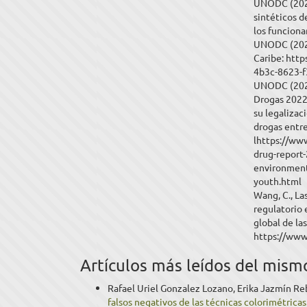
UNODC (2021
sintéticos d
los funciona
UNODC (2021
Caribe: htt
4b3c-8623-
UNODC (2022
Drogas 2022 
su legalizac
drogas entre
lhttps://ww
drug-report-
environment
youth.html
Wang, C., La
regulatorio 
global de la
https://www
Artículos más leídos del mism
Rafael Uriel Gonzalez Lozano, Erika Jazmín Re
falsos negativos de las técnicas colorimétrica