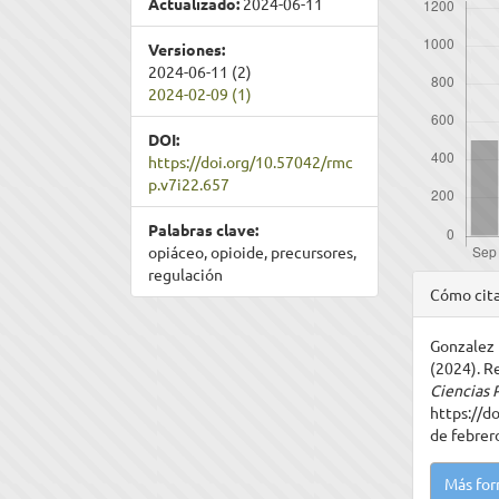
Actualizado:
2024-06-11
Versiones:
2024-06-11 (2)
2024-02-09 (1)
DOI:
https://doi.org/10.57042/rmc
p.v7i22.657
Palabras clave:
opiáceo, opioide, precursores,
regulación
Detal
Cómo cit
del
Gonzalez L
artíc
(2024). R
Ciencias 
https://d
de febrer
Más for