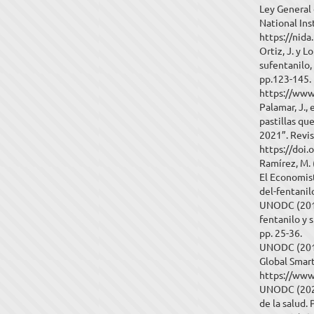
Ley General 
National Ins
https://nida
Ortiz, J. y L
sufentanilo,
pp.123-145.
https://www
Palamar, J.,
pastillas qu
2021”. Revis
https://doi
Ramírez, M. 
El Economis
del-fentani
UNODC (2017
fentanilo y 
pp. 25-36.
UNODC (2019)
Global Smart
https://www
UNODC (2020)
de la salud.