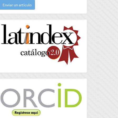
Enviar un artículo
n
rtículo
latindex
Orcid