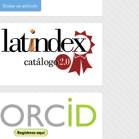
Enviar un artículo
n
rtículo
latindex
Orcid