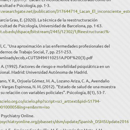
acultad e Psicología, pp. 1-3.
.researchgate.net/publication/317644714_Lacan_El_inconsciente_es
García Grau, E. (2020). La técnica de la reestructuración
acultad de Psicología, Universidad de Barcelona, pp. 1-63.
sit.ub.edu/dspace/bitstream/2445/12302/1/Reestructuraci%-
f
l, C. ‟Una aproximación a las enfermedades profesionales del
adernos de Trabajo Social, 7, pp. 251-253.
/Downloads/ecob,+CUTS9494110251A.PDF%20(3).pdf
 A. (1992). Factores de riesgo e morbilidad psiquiátrica en un
sional. Madrid: Universidad Autónoma de Madrid.
ano, Y. R., Orjuela Gómez, M. A., Lozano Ariza, C. A., Avendaño
. y Vargas Espinosa, N. M. (2012). “Estado de salud de una muestra
 su relación con variables policiales”. Psicología, 8(1), 53-7.
scielo.org.co/scielo.php?script=sci_arttext&pid=S1794-
00100005&lng=en&nrm=iso
 Psychiatry Online.
.psychiatryonline.org/pbassets/dsm/update/Spanish_DSM5Update2016