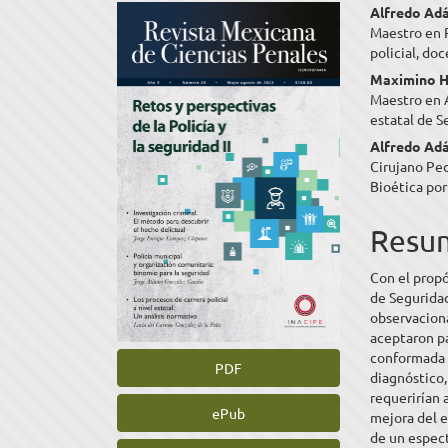
Barra
Cont
Alfredo Adá
Maestro en 
lateral
princ
policial, do
del
del
Maximino H
Maestro en 
artículo
artíc
estatal de S
Alfredo Ad
Cirujano Pe
Bioética por
Resu
Con el prop
de Seguridad
observaciona
aceptaron pa
conformada 
PDF
diagnóstico,
requerirían 
ePub
mejora del 
de un espec