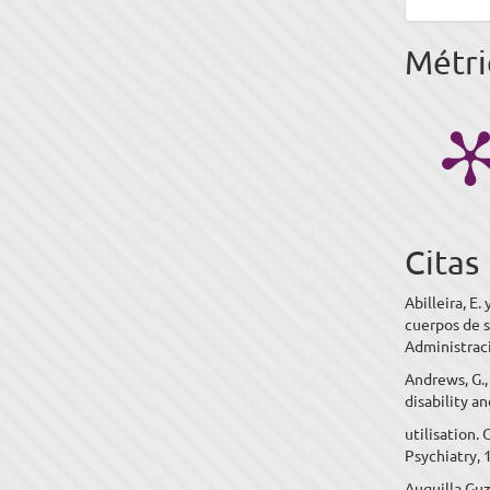
Métri
Citas
Abilleira, E.
cuerpos de s
Administraci
Andrews, G.,
disability a
utilisation.
Psychiatry, 
Auquilla Guz