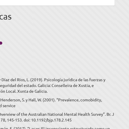
cas
 y Díaz del Rios, L. (2019). Psicología jurídica de las fuerzas y
eguridad del estado. Galicia: Conselleira de Xustia, e
ón Local. Xunta de Galicia.
 Henderson, S. y Hall, W. (2001). “Prevalence, comobidity,
nd service
 Overview of the Australian National Mental Health Survey”. Br. J
178, 145-153. doi: 10.1192/bjp.178.2.145
mán, F. (2017). “Lacan: El inconsciente estructurado como un