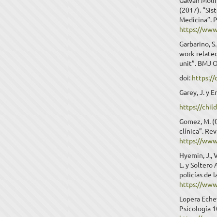
Galván Molin
(2017). “Sis
Medicina”. 
https://ww
Garbarino, S.
work-related
unit”. BMJ 
doi:
https:/
Garey, J. y 
https://chil
Gomez, M. (
clínica”. Re
https://www
Hyemin, J., 
L. y Soltero
policías de 
https://ww
Lopera Echev
Psicología 1