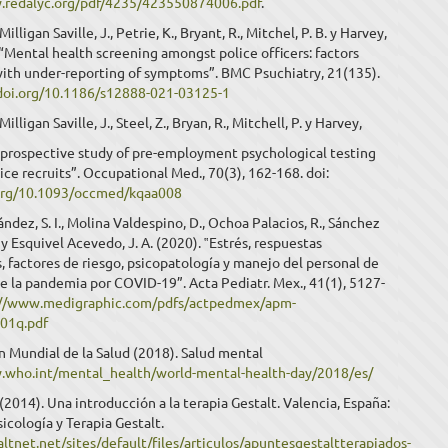
.redalyc.org/pdf/4235/423550874006.pdf
.
Milligan Saville, J., Petrie, K., Bryant, R., Mitchel, P. B. y Harvey,
. “Mental health screening amongst police officers: factors
with under-reporting of symptoms”. BMC Psuchiatry, 21(135).
/doi.org/10.1186/s12888-021-03125-1
Milligan Saville, J., Steel, Z., Bryan, R., Mitchell, P. y Harvey,
A prospective study of pre-employment psychological testing
ce recruits”. Occupational Med., 70(3), 162-168. doi:
.org/10.1093/occmed/kqaa008
dez, S. I., Molina Valdespino, D., Ochoa Palacios, R., Sánchez
 y Esquivel Acevedo, J. A. (2020). ‟Estrés, respuestas
 factores de riesgo, psicopatología y manejo del personal de
e la pandemia por COVID-19”. Acta Pediatr. Mex., 41(1), 5127-
://www.medigraphic.com/pdfs/actpedmex/apm-
01q.pdf
 Mundial de la Salud (2018). Salud mental
.who.int/mental_health/world-mental-health-day/2018/es/
. (2014). Una introducción a la terapia Gestalt. Valencia, España:
icología y Terapia Gestalt.
altnet.net/sites/default/files/articulos/apuntesgestaltterapiados-