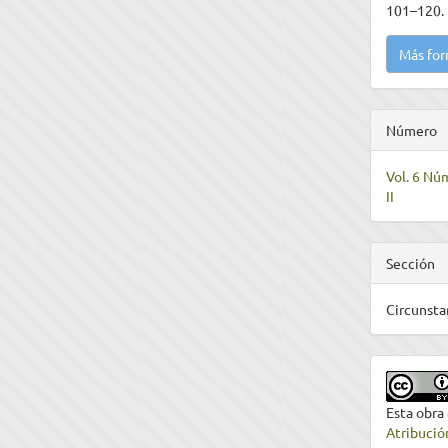
101–120. 
Más for
Número
Vol. 6 Núm
II
Sección
Circunsta
Esta obra
Atribució