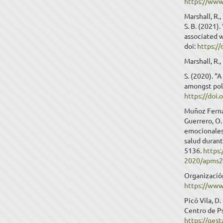
https://www
Marshall, R., 
S. B. (2021)
associated 
doi:
https:/
Marshall, R., 
S. (2020). “
amongst poli
https://doi
Muñoz Fernán
Guerrero, O.
emocionales,
salud durant
5136.
https
2020/apms2
Organización
https://www
Picó Vila, D
Centro de Ps
https://gest