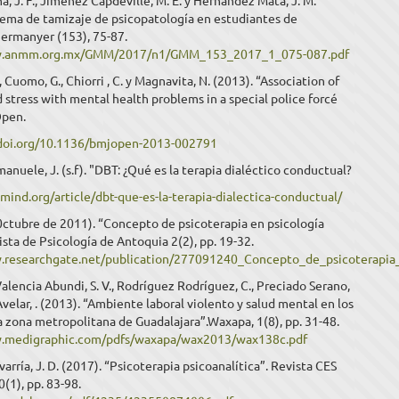
a, J. F., Jiménez Capdeville, M. E. y Hernández Mata, J. M.
tema de tamizaje de psicopatología en estudiantes de
Permanyer (153), 75-87.
w.anmm.org.mx/GMM/2017/n1/GMM_153_2017_1_075-087.pdf
, Cuomo, G., Chiorri , C. y Magnavita, N. (2013). “Association of
 stress with mental health problems in a special police forcé
Open.
/doi.org/10.1136/bmjopen-2013-002791
Emanuele, J. (s.f). "DBT: ¿Qué es la terapia dialéctico conductual?
dmind.org/article/dbt-que-es-la-terapia-dialectica-conductual/
0ctubre de 2011). “Concepto de psicoterapia en psicología
vista de Psicología de Antoquia 2(2), pp. 19-32.
.researchgate.net/publication/277091240_Concepto_de_psicoterapia_
Valencia Abundi, S. V., Rodríguez Rodríguez, C., Preciado Serano,
 Avelar, . (2013). “Ambiente laboral violento y salud mental en los
la zona metropolitana de Guadalajara”.Waxapa, 1(8), pp. 31-48.
w.medigraphic.com/pdfs/waxapa/wax2013/wax138c.pdf
arría, J. D. (2017). “Psicoterapia psicoanalítica”. Revista CES
0(1), pp. 83-98.