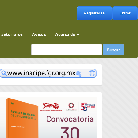
Registrarse
Entrar
anteriores
Avisos
Acerca de
Buscar
www
convocatoria