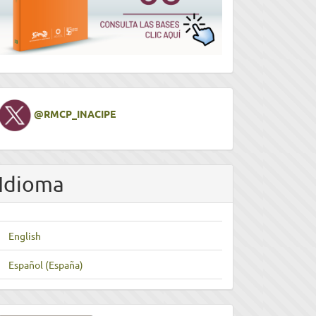
Twitter
@RMCP_INACIPE
Idioma
English
Español (España)
nviar