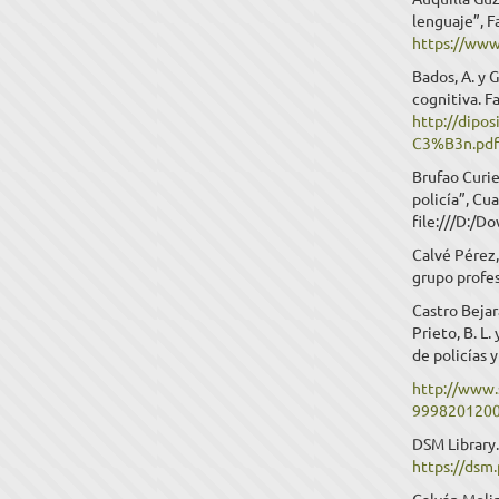
lenguaje”, F
https://www
Bados, A. y 
cognitiva. F
http://dipo
C3%B3n.pd
Brufao Curie
policía”, Cu
file:///D:
Calvé Pérez,
grupo profe
Castro Bejar
Prieto, B. L
de policías y
http://www.
999820120
DSM Library.
https://dsm