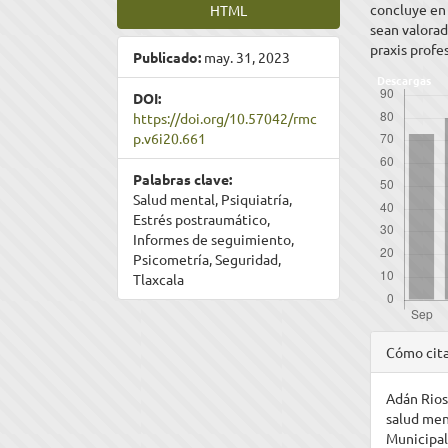
concluye en 
HTML
sean valorad
praxis profe
Publicado:
may. 31, 2023
Descargas
DOI:
https://doi.org/10.57042/rmc
p.v6i20.661
Palabras clave:
Salud mental, Psiquiatría,
Estrés postraumático,
Informes de seguimiento,
Psicometría, Seguridad,
Tlaxcala
Detal
Cómo cit
del
Adán Rios,
artíc
salud men
Municipal