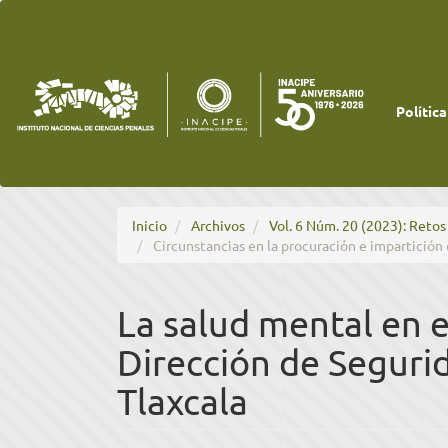
Navegación
principal
Contenido
principal
Barra
lateral
Política
Inicio
Archivos
Vol. 6 Núm. 20 (2023): Retos 
Circunstancias en la procuración e impartición 
La salud mental en 
Dirección de Seguri
Tlaxcala