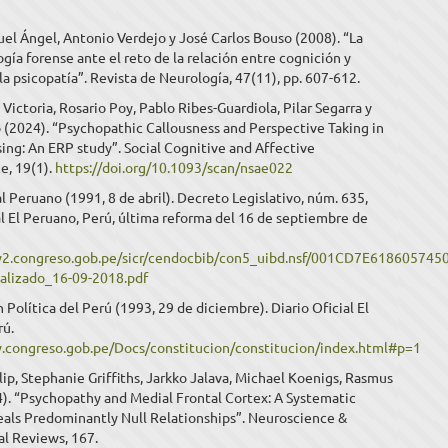
uel Ángel, Antonio Verdejo y José Carlos Bouso (2008). “La
gía forense ante el reto de la relación entre cognición y
a psicopatía”. Revista de Neurología, 47(11), pp. 607-612.
 Victoria, Rosario Poy, Pablo Ribes-Guardiola, Pilar Segarra y
 (2024). “Psychopathic Callousness and Perspective Taking in
ing: An ERP study”. Social Cognitive and Affective
e, 19(1).
https://doi.org/10.1093/scan/nsae022
 Peruano (1991, 8 de abril). Decreto Legislativo, núm. 635,
al El Peruano, Perú, última reforma del 16 de septiembre de
w2.congreso.gob.pe/sicr/cendocbib/con5_uibd.nsf/001CD7E61860574
alizado_16-09-2018.pdf
 Política del Perú (1993, 29 de diciembre). Diario Oficial El
rú.
.congreso.gob.pe/Docs/constitucion/constitucion/index.html#p=1
ip, Stephanie Griffiths, Jarkko Jalava, Michael Koenigs, Rasmus
4). “Psychopathy and Medial Frontal Cortex: A Systematic
als Predominantly Null Relationships”. Neuroscience &
al Reviews, 167.