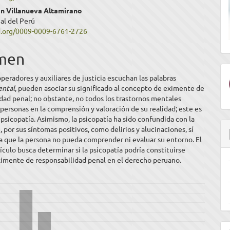
n Villanueva Altamirano
al del Perú
ulo
id.org/0009-0009-6761-2726
men
peradores y auxiliares de justicia escuchan las palabras
ental
, pueden asociar su significado al concepto de eximente de
dad penal; no obstante, no todos los trastornos mentales
s personas en la comprensión y valoración de su realidad; este es
a psicopatía. Asimismo, la psicopatía ha sido confundida con la
e, por sus síntomas positivos, como delirios y alucinaciones, sí
 que la persona no pueda comprender ni evaluar su entorno. El
ículo busca determinar si la psicopatía podría constituirse
imente de responsabilidad penal en el derecho peruano.
E