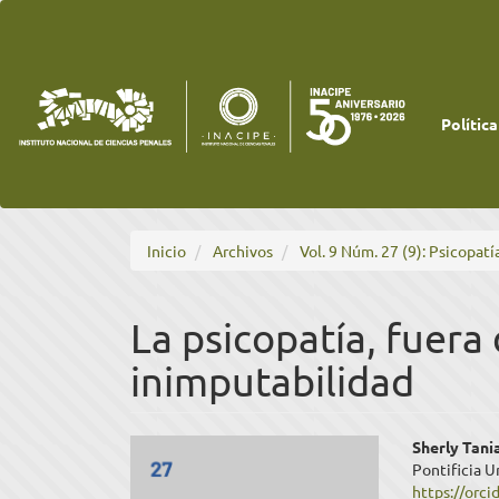
Navegación
principal
Contenido
principal
Barra
lateral
Política
Inicio
Archivos
Vol. 9 Núm. 27 (9): Psicopatía
La psicopatía, fuera
inimputabilidad
Barra
Cont
Sherly Tan
Pontificia U
lateral
princ
https://orc