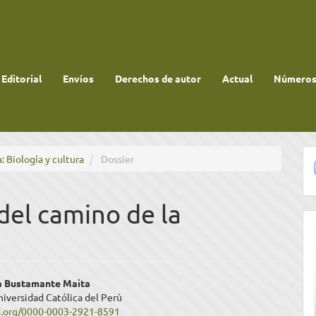
 Editorial
Envíos
Derechos de autor
Actual
Números 
: Biología y cultura
Dossier
 del camino de la
enido
ia Bustamante Maita
niversidad Católica del Perú
ipal
id.org/0000-0003-2921-8591