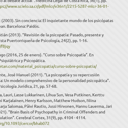
 al debate actual”. Medicina Legal de Costa Rica, 36(1), pp.
tps://www.scielo.sa.cr/pdf/mlcr/v36n1/2215-5287-mlcr-36-01-
 (2003). Sin conciencia: El inquietante mundo de los psicópatas
an. Barcelona: Paidós.
tián (2013). “Revisión de la psicopatía: Pasado, presente y
ista Puertorriqueña de Psicología, 24(2), pp. 1-16.
l/f8jqy
go (2016, 25 de enero). “Curso sobre Psicopatía”. En
siquiátrica y Psicopática.
ietan.com/material_psicopatia/curso-sobre-psicopatia/
e, José Manuel (2011). “La psicopatía y su repercusión
ca: Un modelo comprehensivo de la personalidad psicopática”.
sicología Jurídica, 21, pp. 57-68.
Lauri, Lasse Lukkarinen, Lihua Sun, Vesa Putkinen, Kerttu
i Karjalainen, Henry Karlsson, Matthew Hudson, Niina
arja Salomaa, Päivi Rautio, Jussi Hirvonen, Hannu Lauerma, Jari
21). “Brain Basis of Psychopathy in Criminal Offenders and
lation”. Cerebral Cortex, 31(9), pp. 4104 - 4114.
.org/10.1093/cercor/bhab072