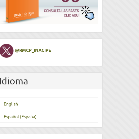
Twitter
@RMCP_INACIPE
Idioma
English
Español (España)
nviar