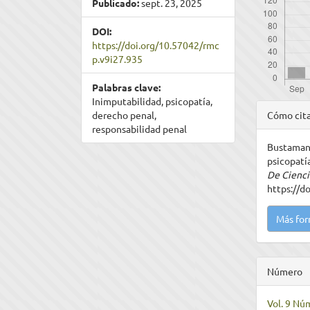
Publicado:
sept. 23, 2025
DOI:
https://doi.org/10.57042/rmc
p.v9i27.935
Palabras clave:
Inimputabilidad, psicopatía,
Detal
derecho penal,
Cómo cit
del
responsabilidad penal
Bustamante
artíc
psicopatí
De Cienci
https://d
Más for
Número
Vol. 9 Núm