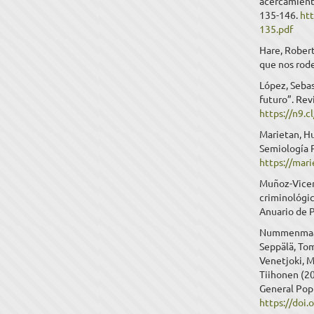
acercamiento
135-146.
ht
135.pdf
Hare, Robert
que nos rode
López, Sebas
futuro”. Rev
https://n9.c
Marietan, Hu
Semiología P
https://mar
Muñoz-Vicent
criminológi
Anuario de P
Nummenmaa, 
Seppälä, Tom
Venetjoki, M
Tiihonen (20
General Popu
https://doi