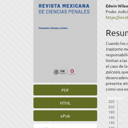
del
del
Edwin Wilso
Poder Judici
artículo
artíc
https://orc
Resu
Cuando los o
trastorno m
responsabili
limitan a la
el caso de l
psicosis
, qu
desencadena
presente art
como una ex
PDF
Descargas
HTML
ePub