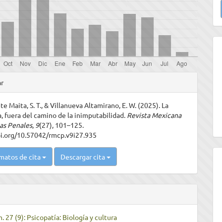
u
a
les
ar
 Maita, S. T., & Villanueva Altamirano, E. W. (2025). La
ulo
a, fuera del camino de la inimputabilidad.
Revista Mexicana
as Penales
,
9
(27), 101–125.
oi.org/10.57042/rmcp.v9i27.935
matos de cita
Descargar cita
. 27 (9): Psicopatía: Biología y cultura