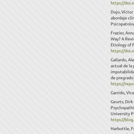
https://doi
Dujo, Víctor
abordaje clí
Psicopatolog
Frazier, Ann
Way? A Revi
Etiology of 
https://doi
Gallardo, Al
actual de la 
imputabilid
de pregrado]
https://rep
Garrido, Vic
Geurts, Dirk
Psychopathi
University P
https://blo
Harbottle, F