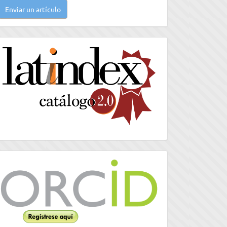
Enviar un artículo
n
rtículo
latindex
Orcid