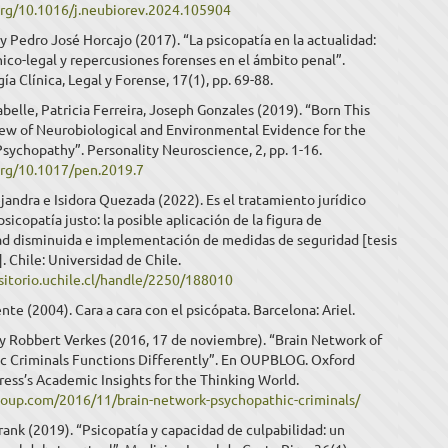
.org/10.1016/j.neubiorev.2024.105904
 y Pedro José Horcajo (2017). “La psicopatía en la actualidad:
nico-legal y repercusiones forenses en el ámbito penal”.
ía Clínica, Legal y Forense, 17(1), pp. 69-88.
abelle, Patricia Ferreira, Joseph Gonzales (2019). “Born This
ew of Neurobiological and Environmental Evidence for the
Psychopathy”. Personality Neuroscience, 2, pp. 1-16.
.org/10.1017/pen.2019.7
ejandra e Isidora Quezada (2022). Es el tratamiento jurídico
psicopatía justo: la posible aplicación de la figura de
ad disminuida e implementación de medidas de seguridad [tesis
. Chile: Universidad de Chile.
ositorio.uchile.cl/handle/2250/188010
ente (2004). Cara a cara con el psicópata. Barcelona: Ariel.
 y Robbert Verkes (2016, 17 de noviembre). “Brain Network of
c Criminals Functions Differently”. En OUPBLOG. Oxford
ress’s Academic Insights for the Thinking World.
g.oup.com/2016/11/brain-network-psychopathic-criminals/
rank (2019). “Psicopatía y capacidad de culpabilidad: un