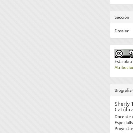
Sección
Dossier
Esta obra
Atribució
Biografía 
Sherly 
Católic
Docente u
Especiali
Proyectos