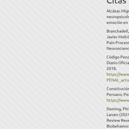
Citas
Alcázar, Mig
neuropsicolo
emoción en l
Branchadell,
Javier Moltó
Pain Process
Neuroscienc
Código Penal
Diario Ofici
2018.
https://ww
PENAL_actu
Constitución
Peruano, Pe
https://www
Deming, Phil
Larsen (202
Review Reve
Biobehavior