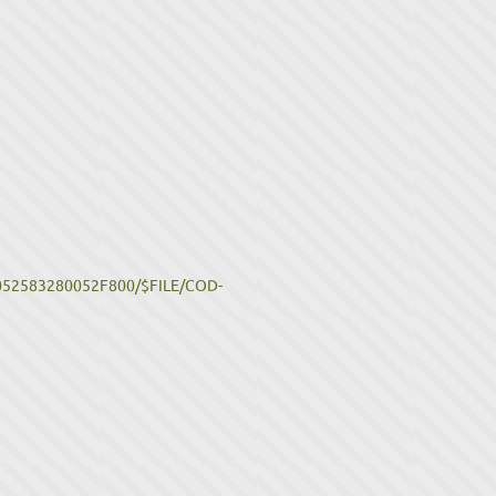
5052583280052F800/$FILE/COD-