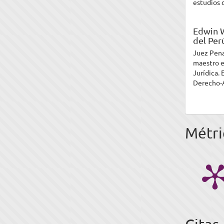
estudios 
Edwin W
del Per
Juez Pena
maestro e
Jurídica.
Derecho-A
Métri