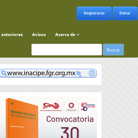
Registrarse
Entrar
anteriores
Avisos
Acerca de
Buscar
www
convocatoria