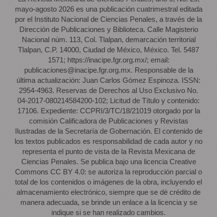
mayo-agosto 2026 es una publicación cuatrimestral editada
por el Instituto Nacional de Ciencias Penales, a través de la
Dirección de Publicaciones y Biblioteca. Calle Magisterio
Nacional núm. 113, Col. Tlalpan, demarcación territorial
Tlalpan, C.P. 14000, Ciudad de México, México. Tel. 5487
1571; https://inacipe.fgr.org.mx/; email:
publicaciones@inacipe.fgr.org.mx. Responsable de la
última actualización: Juan Carlos Gómez Espinoza. ISSN:
2954-4963. Reservas de Derechos al Uso Exclusivo No.
04-2017-080214584200-102; Licitud de Título y contenido:
17106. Expediente: CCPRI/3/TC/18/21019 otorgado por la
comisión Calificadora de Publicaciones y Revistas
Ilustradas de la Secretaría de Gobernación. El contenido de
los textos publicados es responsabilidad de cada autor y no
representa el punto de vista de la Revista Mexicana de
Ciencias Penales. Se publica bajo una licencia Creative
Commons CC BY 4.0: se autoriza la reproducción parcial o
total de los contenidos o imágenes de la obra, incluyendo el
almacenamiento electrónico, siempre que se dé crédito de
manera adecuada, se brinde un enlace a la licencia y se
indique si se han realizado cambios.