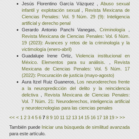
Jesús Florentino García Vázquez ,
Abuso sexual
infantil y explotación sexual
,
Revista Mexicana de
Ciencias Penales: Vol. 9 Núm. 29 (9): Inteligencia
artificial y derecho penal
Gerardo Antonio Panchi Vanegas,
Criminología
,
Revista Mexicana de Ciencias Penales: Vol. 6 Núm.
19 (2023): Avances y retos de la criminología y la
victimología (enero-abril)
Guadalupe Irene Ortiz,
Violencia institucional en
México. Elementos para su análisis.
,
Revista
Mexicana de Ciencias Penales: Vol. 5 Núm. 17
(2022): Procuración de justicia (mayo-agosto)
Aura Itzel Ruiz Guaneros,
Los neuroderechos frente
a la neuropredicción del delito y la reincidencia
delictiva
,
Revista Mexicana de Ciencias Penales:
Vol. 7 Núm. 21: Neuroderechos, inteligencia artificial
y neurotecnologías para las ciencias penales
<<
<
1
2
3
4
5
6
7
8
9
10
11
12
13
14
15
16
17
18
19
>
>>
También puede
Iniciar una búsqueda de similitud avanzada
para este artículo.