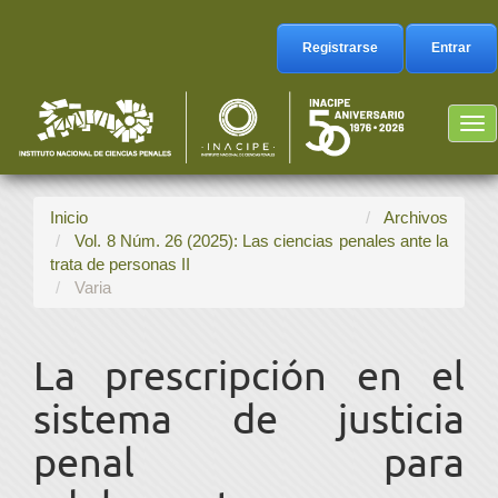
Navegación
principal
Registrarse
Entrar
Contenido
principal
Barra
Tog
lateral
nav
Inicio
Archivos
Vol. 8 Núm. 26 (2025): Las ciencias penales ante la
trata de personas II
Varia
La prescripción en el
sistema de justicia
penal para