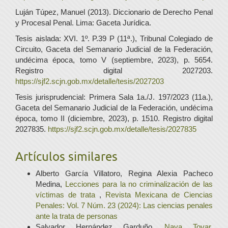
Luján Túpez, Manuel (2013). Diccionario de Derecho Penal
y Procesal Penal. Lima: Gaceta Jurídica.
Tesis aislada: XVI. 1º. P.39 P (11ª.), Tribunal Colegiado de
Circuito, Gaceta del Semanario Judicial de la Federación,
undécima época, tomo V (septiembre, 2023), p. 5654.
Registro digital 2027203.
https://sjf2.scjn.gob.mx/detalle/tesis/2027203
Tesis jurisprudencial: Primera Sala 1a./J. 197/2023 (11a.),
Gaceta del Semanario Judicial de la Federación, undécima
época, tomo II (diciembre, 2023), p. 1510. Registro digital
2027835.
https://sjf2.scjn.gob.mx/detalle/tesis/2027835
Artículos similares
Alberto García Villatoro, Regina Alexia Pacheco
Medina,
Lecciones para la no criminalización de las
víctimas de trata
,
Revista Mexicana de Ciencias
Penales: Vol. 7 Núm. 23 (2024): Las ciencias penales
ante la trata de personas
Salvador Hernández Garduño,
Nava Tovar,