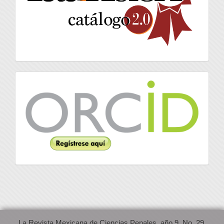
Orcid
La Revista Mexicana de Ciencias Penales, año 9, No. 29,