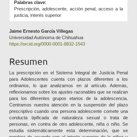
Palabras clave:
Prescripción, adolescente, acción penal, acceso a la
justicia, interés superior
Contenido
Jaime Ernesto García Villegas
Universidad Autónoma de Chihuahua
principal
https://orcid.org/0000-0001-8832-1543
del
Resumen
artículo
La prescripción en el Sistema Integral de Justicia Penal
para Adolescentes cuenta con plazos diferentes a los
ordinarios, lo que analizamos en al artículo. Además,
reflexionamos sobre los ajustes razonables que se realizan
para los diferentes grupos etarios de la adolescencia.
Centramos nuestra atención en la suspensión del plazo
prescriptivo cuando una persona adolescente comete una
conducta tipificada de naturaleza sexual o trata de
personas, en contra de otro adolescente, niña o niño. Se
estudia sistemáticamente esta determinación, que se
pondera de acuerdo con el interés superior de la niñez y