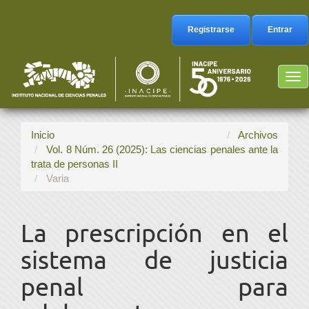
Navegación
principal
Registrarse
Entrar
Contenido
principal
Barra
Tog
lateral
nav
Inicio
Archivos
Vol. 8 Núm. 26 (2025): Las ciencias penales ante la
trata de personas II
Varia
La prescripción en el
sistema de justicia
penal para