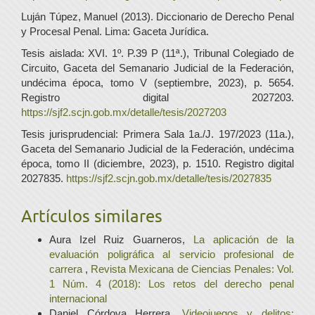
Luján Túpez, Manuel (2013). Diccionario de Derecho Penal
y Procesal Penal. Lima: Gaceta Jurídica.
Tesis aislada: XVI. 1º. P.39 P (11ª.), Tribunal Colegiado de
Circuito, Gaceta del Semanario Judicial de la Federación,
undécima época, tomo V (septiembre, 2023), p. 5654.
Registro digital 2027203.
https://sjf2.scjn.gob.mx/detalle/tesis/2027203
Tesis jurisprudencial: Primera Sala 1a./J. 197/2023 (11a.),
Gaceta del Semanario Judicial de la Federación, undécima
época, tomo II (diciembre, 2023), p. 1510. Registro digital
2027835.
https://sjf2.scjn.gob.mx/detalle/tesis/2027835
Artículos similares
Aura Izel Ruiz Guarneros,
La aplicación de la
evaluación poligráfica al servicio profesional de
carrera
,
Revista Mexicana de Ciencias Penales: Vol.
1 Núm. 4 (2018): Los retos del derecho penal
internacional
Daniel Córdova Herrera,
Videojuegos y delitos: