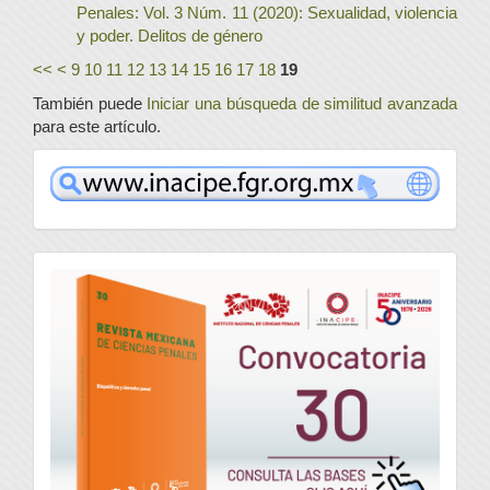
Penales: Vol. 3 Núm. 11 (2020): Sexualidad, violencia
y poder. Delitos de género
<<
<
9
10
11
12
13
14
15
16
17
18
19
También puede
Iniciar una búsqueda de similitud avanzada
para este artículo.
www
convocatoria