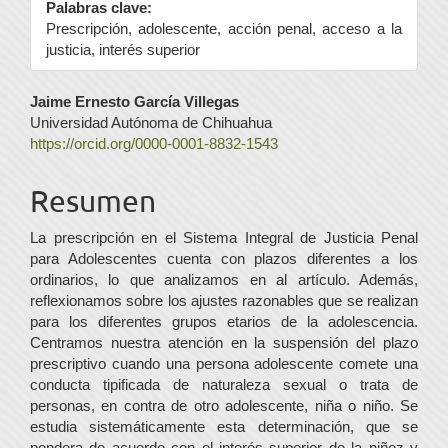
Palabras clave:
Prescripción, adolescente, acción penal, acceso a la
justicia, interés superior
Contenido
Jaime Ernesto García Villegas
Universidad Autónoma de Chihuahua
principal
https://orcid.org/0000-0001-8832-1543
del
Resumen
artículo
La prescripción en el Sistema Integral de Justicia Penal
para Adolescentes cuenta con plazos diferentes a los
ordinarios, lo que analizamos en al artículo. Además,
reflexionamos sobre los ajustes razonables que se realizan
para los diferentes grupos etarios de la adolescencia.
Centramos nuestra atención en la suspensión del plazo
prescriptivo cuando una persona adolescente comete una
conducta tipificada de naturaleza sexual o trata de
personas, en contra de otro adolescente, niña o niño. Se
estudia sistemáticamente esta determinación, que se
pondera de acuerdo con el interés superior de la niñez y