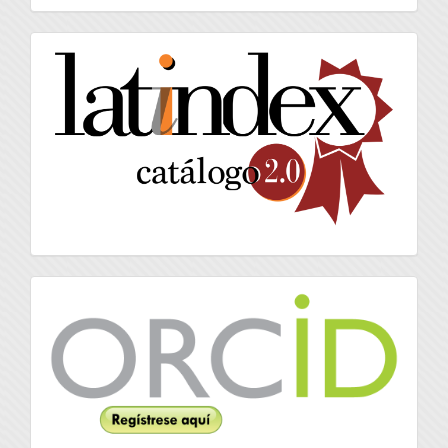
artículo
latindex
Orcid