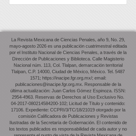
La Revista Mexicana de Ciencias Penales, año 9, No. 29,
mayo-agosto 2026 es una publicación cuatrimestral editada
por el Instituto Nacional de Ciencias Penales, a través de la
Dirección de Publicaciones y Biblioteca. Calle Magisterio
Nacional núm. 113, Col. Tlalpan, demarcación territorial
Tlalpan, C.P. 14000, Ciudad de México, México. Tel. 5487
1571; https://inacipe.fgr.org.mx/; email:
publicaciones@inacipe.fgr.org.mx. Responsable de la
última actualización: Juan Carlos Gómez Espinoza. ISSN:
2954-4963. Reservas de Derechos al Uso Exclusivo No.
04-2017-080214584200-102; Licitud de Título y contenido:
17106. Expediente: CCPRI/3/TC/18/21019 otorgado por la
comisión Calificadora de Publicaciones y Revistas
Ilustradas de la Secretaría de Gobernación. El contenido de
los textos publicados es responsabilidad de cada autor y no
representa el punto de vista de la Revista Mexicana de