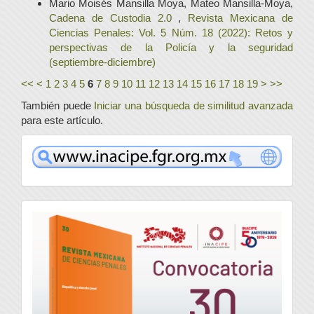
Mario Moisés Mansilla Moya, Mateo Mansilla-Moya,
Cadena de Custodia 2.0
,
Revista Mexicana de
Ciencias Penales: Vol. 5 Núm. 18 (2022): Retos y
perspectivas de la Policía y la seguridad
(septiembre-diciembre)
<<
<
1
2
3
4
5
6
7
8
9
10
11
12
13
14
15
16
17
18
19
>
>>
También puede
Iniciar una búsqueda de similitud avanzada
para este artículo.
www
convocatoria