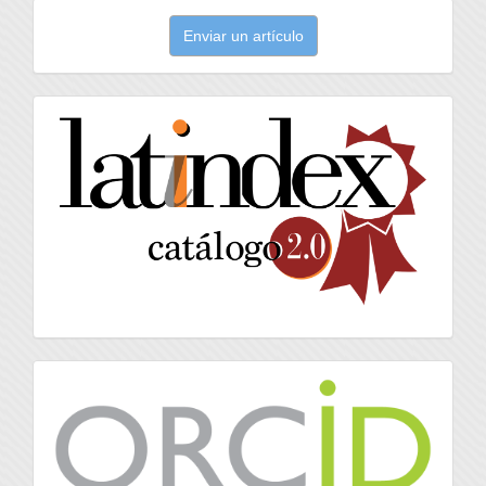
Enviar
Enviar un artículo
un
artículo
latindex
Orcid