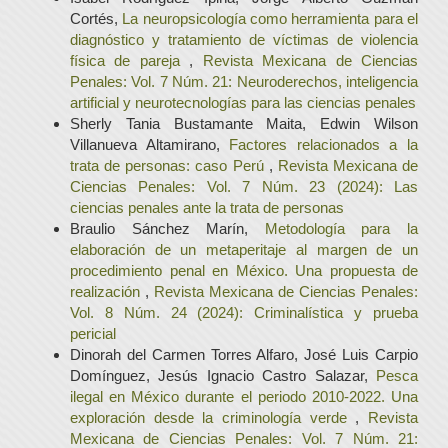
Cortés,
La neuropsicología como herramienta para el
diagnóstico y tratamiento de víctimas de violencia
física de pareja
,
Revista Mexicana de Ciencias
Penales: Vol. 7 Núm. 21: Neuroderechos, inteligencia
artificial y neurotecnologías para las ciencias penales
Sherly Tania Bustamante Maita, Edwin Wilson
Villanueva Altamirano,
Factores relacionados a la
trata de personas: caso Perú
,
Revista Mexicana de
Ciencias Penales: Vol. 7 Núm. 23 (2024): Las
ciencias penales ante la trata de personas
Braulio Sánchez Marín,
Metodología para la
elaboración de un metaperitaje al margen de un
procedimiento penal en México. Una propuesta de
realización
,
Revista Mexicana de Ciencias Penales:
Vol. 8 Núm. 24 (2024): Criminalística y prueba
pericial
Dinorah del Carmen Torres Alfaro, José Luis Carpio
Domínguez, Jesús Ignacio Castro Salazar,
Pesca
ilegal en México durante el periodo 2010-2022. Una
exploración desde la criminología verde
,
Revista
Mexicana de Ciencias Penales: Vol. 7 Núm. 21: