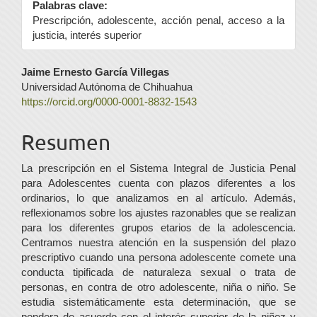
Palabras clave:
Prescripción, adolescente, acción penal, acceso a la
justicia, interés superior
Contenido
Jaime Ernesto García Villegas
Universidad Autónoma de Chihuahua
principal
https://orcid.org/0000-0001-8832-1543
del
Resumen
artículo
La prescripción en el Sistema Integral de Justicia Penal
para Adolescentes cuenta con plazos diferentes a los
ordinarios, lo que analizamos en al artículo. Además,
reflexionamos sobre los ajustes razonables que se realizan
para los diferentes grupos etarios de la adolescencia.
Centramos nuestra atención en la suspensión del plazo
prescriptivo cuando una persona adolescente comete una
conducta tipificada de naturaleza sexual o trata de
personas, en contra de otro adolescente, niña o niño. Se
estudia sistemáticamente esta determinación, que se
pondera de acuerdo con el interés superior de la niñez y