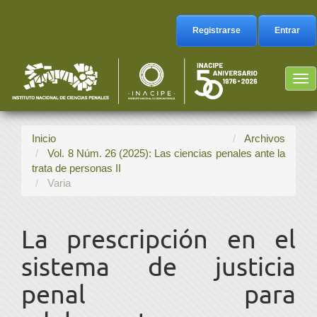
Navegación
principal
Registrarse
Entrar
Contenido
principal
Barra
Tog
lateral
nav
Inicio
Archivos
Vol. 8 Núm. 26 (2025): Las ciencias penales ante la
trata de personas II
Varia
La prescripción en el
sistema de justicia
penal para