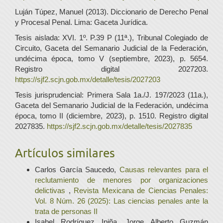
Luján Túpez, Manuel (2013). Diccionario de Derecho Penal
y Procesal Penal. Lima: Gaceta Jurídica.
Tesis aislada: XVI. 1º. P.39 P (11ª.), Tribunal Colegiado de
Circuito, Gaceta del Semanario Judicial de la Federación,
undécima época, tomo V (septiembre, 2023), p. 5654.
Registro digital 2027203.
https://sjf2.scjn.gob.mx/detalle/tesis/2027203
Tesis jurisprudencial: Primera Sala 1a./J. 197/2023 (11a.),
Gaceta del Semanario Judicial de la Federación, undécima
época, tomo II (diciembre, 2023), p. 1510. Registro digital
2027835.
https://sjf2.scjn.gob.mx/detalle/tesis/2027835
Artículos similares
Carlos García Saucedo,
Causas relevantes para el
reclutamiento de menores por organizaciones
delictivas
,
Revista Mexicana de Ciencias Penales:
Vol. 8 Núm. 26 (2025): Las ciencias penales ante la
trata de personas II
Isabel Rodríguez Ipiña, Jorge Alberto Guzmán