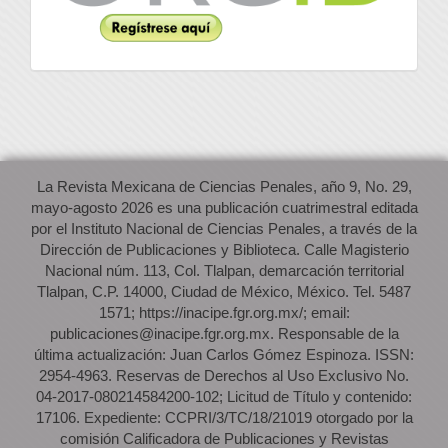
La Revista Mexicana de Ciencias Penales, año 9, No. 29,
mayo-agosto 2026 es una publicación cuatrimestral editada
por el Instituto Nacional de Ciencias Penales, a través de la
Dirección de Publicaciones y Biblioteca. Calle Magisterio
Nacional núm. 113, Col. Tlalpan, demarcación territorial
Tlalpan, C.P. 14000, Ciudad de México, México. Tel. 5487
1571; https://inacipe.fgr.org.mx/; email:
publicaciones@inacipe.fgr.org.mx. Responsable de la
última actualización: Juan Carlos Gómez Espinoza. ISSN:
2954-4963. Reservas de Derechos al Uso Exclusivo No.
04-2017-080214584200-102; Licitud de Título y contenido:
17106. Expediente: CCPRI/3/TC/18/21019 otorgado por la
comisión Calificadora de Publicaciones y Revistas