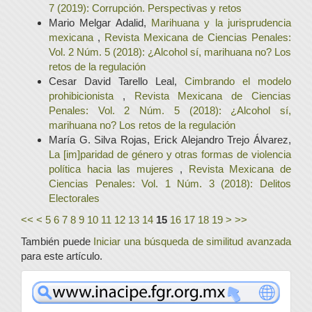
7 (2019): Corrupción. Perspectivas y retos
Mario Melgar Adalid,
Marihuana y la jurisprudencia
mexicana
,
Revista Mexicana de Ciencias Penales:
Vol. 2 Núm. 5 (2018): ¿Alcohol sí, marihuana no? Los
retos de la regulación
Cesar David Tarello Leal,
Cimbrando el modelo
prohibicionista
,
Revista Mexicana de Ciencias
Penales: Vol. 2 Núm. 5 (2018): ¿Alcohol sí,
marihuana no? Los retos de la regulación
María G. Silva Rojas, Erick Alejandro Trejo Álvarez,
La [im]paridad de género y otras formas de violencia
política hacia las mujeres
,
Revista Mexicana de
Ciencias Penales: Vol. 1 Núm. 3 (2018): Delitos
Electorales
<<
<
5
6
7
8
9
10
11
12
13
14
15
16
17
18
19
>
>>
También puede
Iniciar una búsqueda de similitud avanzada
para este artículo.
www