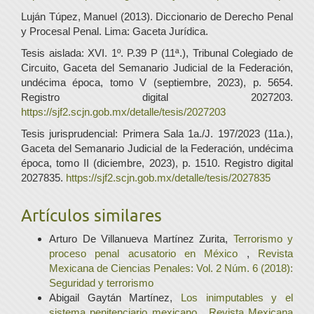
Luján Túpez, Manuel (2013). Diccionario de Derecho Penal
y Procesal Penal. Lima: Gaceta Jurídica.
Tesis aislada: XVI. 1º. P.39 P (11ª.), Tribunal Colegiado de
Circuito, Gaceta del Semanario Judicial de la Federación,
undécima época, tomo V (septiembre, 2023), p. 5654.
Registro digital 2027203.
https://sjf2.scjn.gob.mx/detalle/tesis/2027203
Tesis jurisprudencial: Primera Sala 1a./J. 197/2023 (11a.),
Gaceta del Semanario Judicial de la Federación, undécima
época, tomo II (diciembre, 2023), p. 1510. Registro digital
2027835.
https://sjf2.scjn.gob.mx/detalle/tesis/2027835
Artículos similares
Arturo De Villanueva Martínez Zurita,
Terrorismo y
proceso penal acusatorio en México
,
Revista
Mexicana de Ciencias Penales: Vol. 2 Núm. 6 (2018):
Seguridad y terrorismo
Abigail Gaytán Martínez,
Los inimputables y el
sistema penitenciario mexicano
,
Revista Mexicana