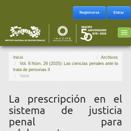
Navegación
principal
Registrarse
Entrar
Contenido
principal
Barra
Tog
lateral
nav
Inicio
Archivos
Vol. 8 Núm. 26 (2025): Las ciencias penales ante la
trata de personas II
Varia
La prescripción en el
sistema de justicia
penal para