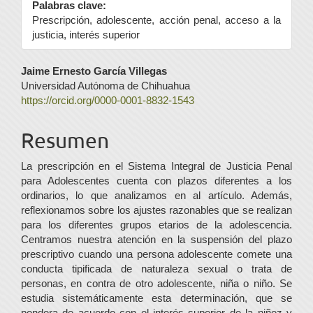
Palabras clave:
Prescripción, adolescente, acción penal, acceso a la
justicia, interés superior
Contenido
Jaime Ernesto García Villegas
Universidad Autónoma de Chihuahua
principal
https://orcid.org/0000-0001-8832-1543
del
Resumen
artículo
La prescripción en el Sistema Integral de Justicia Penal
para Adolescentes cuenta con plazos diferentes a los
ordinarios, lo que analizamos en al artículo. Además,
reflexionamos sobre los ajustes razonables que se realizan
para los diferentes grupos etarios de la adolescencia.
Centramos nuestra atención en la suspensión del plazo
prescriptivo cuando una persona adolescente comete una
conducta tipificada de naturaleza sexual o trata de
personas, en contra de otro adolescente, niña o niño. Se
estudia sistemáticamente esta determinación, que se
pondera de acuerdo con el interés superior de la niñez y