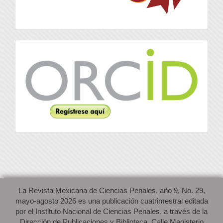
Orcid
La Revista Mexicana de Ciencias Penales, año 9, No. 29,
mayo-agosto 2026 es una publicación cuatrimestral editada
por el Instituto Nacional de Ciencias Penales, a través de la
Dirección de Publicaciones y Biblioteca. Calle Magisterio