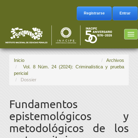
Navegación
principal
Registrarse
Entrar
Contenido
principal
Barra
Tog
lateral
nav
Inicio
Archivos
Vol. 8 Núm. 24 (2024): Criminalística y prueba
pericial
Dossier
Fundamentos
epistemológicos y
metodológicos de los