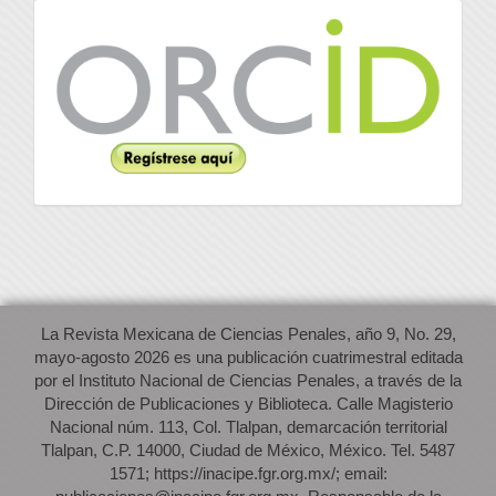
Orcid
La Revista Mexicana de Ciencias Penales, año 9, No. 29,
mayo-agosto 2026 es una publicación cuatrimestral editada
por el Instituto Nacional de Ciencias Penales, a través de la
Dirección de Publicaciones y Biblioteca. Calle Magisterio
Nacional núm. 113, Col. Tlalpan, demarcación territorial
Tlalpan, C.P. 14000, Ciudad de México, México. Tel. 5487
1571; https://inacipe.fgr.org.mx/; email: