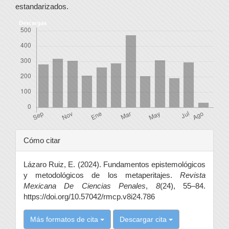
estandarizados.
Descargas
Detalles
Cómo citar
del
Lázaro Ruiz, E. (2024). Fundamentos epistemológicos
artículo
y metodológicos de los metaperitajes.
Revista
Mexicana De Ciencias Penales
,
8
(24), 55–84.
https://doi.org/10.57042/rmcp.v8i24.786
Más formatos de cita
Descargar cita