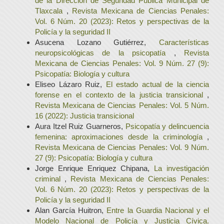
de la Dirección de Seguridad Pública Municipal de
Tlaxcala
,
Revista Mexicana de Ciencias Penales:
Vol. 6 Núm. 20 (2023): Retos y perspectivas de la
Policía y la seguridad II
Asucena Lozano Gutiérrez,
Características
neuropsicológicas de la psicopatía
,
Revista
Mexicana de Ciencias Penales: Vol. 9 Núm. 27 (9):
Psicopatía: Biología y cultura
Eliseo Lázaro Ruiz,
El estado actual de la ciencia
forense en el contexto de la justicia transicional
,
Revista Mexicana de Ciencias Penales: Vol. 5 Núm.
16 (2022): Justicia transicional
Aura Itzel Ruiz Guarneros,
Psicopatía y delincuencia
femenina: aproximaciones desde la criminología
,
Revista Mexicana de Ciencias Penales: Vol. 9 Núm.
27 (9): Psicopatía: Biología y cultura
Jorge Enrique Enriquez Chipana,
La investigación
criminal
,
Revista Mexicana de Ciencias Penales:
Vol. 6 Núm. 20 (2023): Retos y perspectivas de la
Policía y la seguridad II
Alan García Huitron,
Entre la Guardia Nacional y el
Modelo Nacional de Policía y Justicia Cívica.