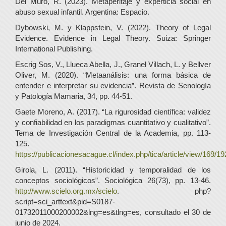
Del Muro, R. (2023). Metaperitaje y experticia social en
abuso sexual infantil. Argentina: Espacio.
Dybowski, M. y Klappstein, V. (2022). Theory of Legal
Evidence. Evidence in Legal Theory. Suiza: Springer
International Publishing.
Escrig Sos, V., Llueca Abella, J., Granel Villach, L. y Bellver
Oliver, M. (2020). “Metaanálisis: una forma básica de
entender e interpretar su evidencia”. Revista de Senología
y Patología Mamaria, 34, pp. 44-51.
Gaete Moreno, A. (2017). “La rigurosidad científica: validez
y confiabilidad en los paradigmas cuantitativo y cualitativo”.
Tema de Investigación Central de la Academia, pp. 113-
125.
https://publicacionesacague.cl/index.php/tica/article/view/169/19
Girola, L. (2011). “Historicidad y temporalidad de los
conceptos sociológicos”. Sociológica 26(73), pp. 13-46.
http://www.scielo.org.mx/scielo
. php?
script=sci_arttext&pid=S0187-
01732011000200002&lng=es&tlng=es, consultado el 30 de
junio de 2024.