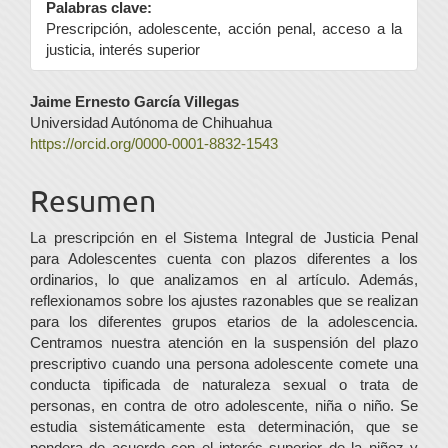
Palabras clave:
Prescripción, adolescente, acción penal, acceso a la
justicia, interés superior
Contenido
Jaime Ernesto García Villegas
Universidad Autónoma de Chihuahua
principal
https://orcid.org/0000-0001-8832-1543
del
Resumen
artículo
La prescripción en el Sistema Integral de Justicia Penal
para Adolescentes cuenta con plazos diferentes a los
ordinarios, lo que analizamos en al artículo. Además,
reflexionamos sobre los ajustes razonables que se realizan
para los diferentes grupos etarios de la adolescencia.
Centramos nuestra atención en la suspensión del plazo
prescriptivo cuando una persona adolescente comete una
conducta tipificada de naturaleza sexual o trata de
personas, en contra de otro adolescente, niña o niño. Se
estudia sistemáticamente esta determinación, que se
pondera de acuerdo con el interés superior de la niñez y