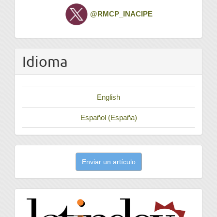
Twitter
@RMCP_INACIPE
Idioma
English
Español (España)
Enviar
Enviar un artículo
un
artículo
latindex