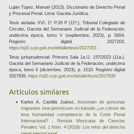
Luján Túpez, Manuel (2013). Diccionario de Derecho Penal
y Procesal Penal. Lima: Gaceta Jurídica.
Tesis aislada: XVI. 1º. P.39 P (11ª.), Tribunal Colegiado de
Circuito, Gaceta del Semanario Judicial de la Federación,
undécima época, tomo V (septiembre, 2023), p. 5654.
Registro digital 2027203.
https://sjf2.scjn.gob.mx/detalle/tesis/2027203
Tesis jurisprudencial: Primera Sala 1a./J. 197/2023 (11a.),
Gaceta del Semanario Judicial de la Federación, undécima
época, tomo II (diciembre, 2023), p. 1510. Registro digital
2027835.
https://sjf2.scjn.gob.mx/detalle/tesis/2027835
Artículos similares
Karlos A. Castilla Juárez,
Asesinato de personas
migrantes sine permissum en tránsito ¿un crimen de
lesa humanidad competencia de la Corte Penal
Internacional?
,
Revista Mexicana de Ciencias
Penales: Vol. 1 Núm. 4 (2018): Los retos del derecho
penal internacional