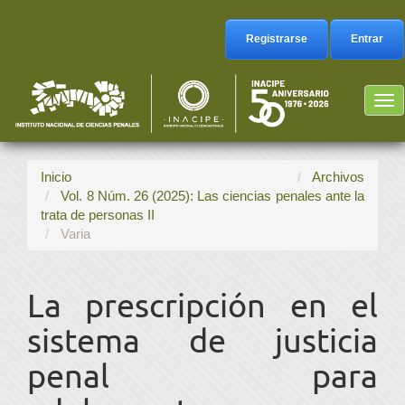
Navegación
principal
Registrarse
Entrar
Contenido
principal
Barra
Tog
lateral
nav
Inicio
Archivos
Vol. 8 Núm. 26 (2025): Las ciencias penales ante la
trata de personas II
Varia
La prescripción en el
sistema de justicia
penal para