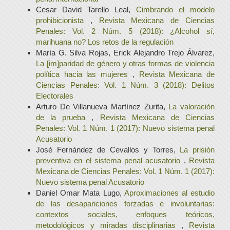
Cesar David Tarello Leal,
Cimbrando el modelo
prohibicionista
,
Revista Mexicana de Ciencias
Penales: Vol. 2 Núm. 5 (2018): ¿Alcohol sí,
marihuana no? Los retos de la regulación
María G. Silva Rojas, Erick Alejandro Trejo Álvarez,
La [im]paridad de género y otras formas de violencia
política hacia las mujeres
,
Revista Mexicana de
Ciencias Penales: Vol. 1 Núm. 3 (2018): Delitos
Electorales
Arturo De Villanueva Martínez Zurita,
La valoración
de la prueba
,
Revista Mexicana de Ciencias
Penales: Vol. 1 Núm. 1 (2017): Nuevo sistema penal
Acusatorio
José Fernández de Cevallos y Torres,
La prisión
preventiva en el sistema penal acusatorio
,
Revista
Mexicana de Ciencias Penales: Vol. 1 Núm. 1 (2017):
Nuevo sistema penal Acusatorio
Daniel Omar Mata Lugo,
Aproximaciones al estudio
de las desapariciones forzadas e involuntarias:
contextos sociales, enfoques teóricos,
metodológicos y miradas disciplinarias
,
Revista