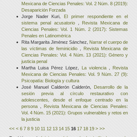
Mexicana de Ciencias Penales: Vol. 2 Núm. 8 (2019):
Desaparición Forzada
Jorge Nader Kuri,
El primer respondiente en el
sistema penal acusatorio
,
Revista Mexicana de
Ciencias Penales: Vol. 1 Núm. 2 (2017): Sistemas
Penales en Latinomérica
Rita Margarita Jiménez Sánchez,
Narrar el cuerpo de
las víctimas de feminicidio
,
Revista Mexicana de
Ciencias Penales: Vol. 4 Núm. 13 (2021): Género y
justicia penal
Martha Luisa Pérez López,
La violencia
,
Revista
Mexicana de Ciencias Penales: Vol. 9 Núm. 27 (9):
Psicopatía: Biología y cultura
José Manuel Calderón Calderón,
Desarrollo de la
sesión previa al círculo restaurativo con
adolescentes, desde el enfoque centrado en la
persona
,
Revista Mexicana de Ciencias Penales:
Vol. 4 Núm. 15 (2021): Grupos vulnerables y retos en
la justicia
<<
<
6
7
8
9
10
11
12
13
14
15
16
17
18
19
>
>>