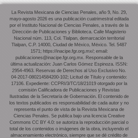
La Revista Mexicana de Ciencias Penales, año 9, No. 29,
mayo-agosto 2026 es una publicación cuatrimestral editada
por el Instituto Nacional de Ciencias Penales, a través de la
Dirección de Publicaciones y Biblioteca. Calle Magisterio
Nacional núm. 113, Col. Tlalpan, demarcación territorial
Tlalpan, C.P. 14000, Ciudad de México, México. Tel. 5487
1571; https://inacipe.fgr.org.mx/; email:
publicaciones@inacipe.fgr.org.mx. Responsable de la
última actualización: Juan Carlos Gómez Espinoza. ISSN:
2954-4963. Reservas de Derechos al Uso Exclusivo No.
04-2017-080214584200-102; Licitud de Título y contenido:
17106. Expediente: CCPRI/3/TC/18/21019 otorgado por la
comisión Calificadora de Publicaciones y Revistas
Ilustradas de la Secretaría de Gobernación. El contenido de
los textos publicados es responsabilidad de cada autor y no
representa el punto de vista de la Revista Mexicana de
Ciencias Penales. Se publica bajo una licencia Creative
Commons CC BY 4.0: se autoriza la reproducción parcial o
total de los contenidos o imágenes de la obra, incluyendo el
almacenamiento electrónico, siempre que se dé crédito de