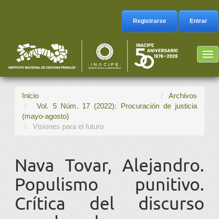
Navegación
principal
Registrarse
Entrar
Contenido
principal
Barra
Tog
lateral
nav
Inicio
Archivos
Vol. 5 Núm. 17 (2022): Procuración de justicia
(mayo-agosto)
Visiones para el futuro
Nava Tovar, Alejandro.
Populismo punitivo.
Crítica del discurso