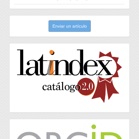
Enviar
Enviar un artículo
un
artículo
latindex
Orcid