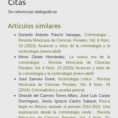
Citas
Sin referencias bibliográficas
Artículos similares
Gerardo Antonio Panchi Vanegas,
Criminología
,
Revista Mexicana de Ciencias Penales: Vol. 6 Núm.
19 (2023): Avances y retos de la criminología y la
victimología (enero-abril)
Mirna Zárate Hernández,
La nueva era de la
criminología
,
Revista Mexicana de Ciencias
Penales: Vol. 6 Núm. 19 (2023): Avances y retos de
la criminología y la victimología (enero-abril)
José Zamora Grant,
Victimología crítica
,
Revista
Mexicana de Ciencias Penales: Vol. 8 Núm. 24
(2024): Criminalística y prueba pericial
Dinorah del Carmen Torres Alfaro, José Luis Carpio
Domínguez, Jesús Ignacio Castro Salazar,
Pesca
ilegal en México durante el periodo 2010-2022. Una
exploración desde la criminología verde
,
Revista
Mexicana de Ciencias Penales: Vol. 7 Núm. 21: