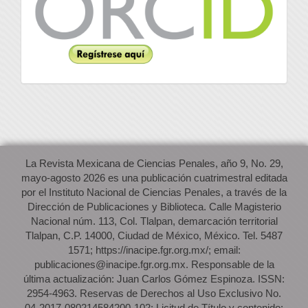
La Revista Mexicana de Ciencias Penales, año 9, No. 29,
mayo-agosto 2026 es una publicación cuatrimestral editada
por el Instituto Nacional de Ciencias Penales, a través de la
Dirección de Publicaciones y Biblioteca. Calle Magisterio
Nacional núm. 113, Col. Tlalpan, demarcación territorial
Tlalpan, C.P. 14000, Ciudad de México, México. Tel. 5487
1571; https://inacipe.fgr.org.mx/; email:
publicaciones@inacipe.fgr.org.mx. Responsable de la
última actualización: Juan Carlos Gómez Espinoza. ISSN:
2954-4963. Reservas de Derechos al Uso Exclusivo No.
04-2017-080214584200-102; Licitud de Título y contenido: