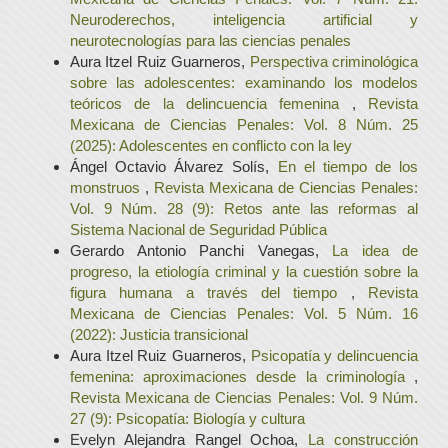
Neuroderechos, inteligencia artificial y
neurotecnologías para las ciencias penales
Aura Itzel Ruiz Guarneros,
Perspectiva criminológica
sobre las adolescentes: examinando los modelos
teóricos de la delincuencia femenina
,
Revista
Mexicana de Ciencias Penales: Vol. 8 Núm. 25
(2025): Adolescentes en conflicto con la ley
Ángel Octavio Álvarez Solís,
En el tiempo de los
monstruos
,
Revista Mexicana de Ciencias Penales:
Vol. 9 Núm. 28 (9): Retos ante las reformas al
Sistema Nacional de Seguridad Pública
Gerardo Antonio Panchi Vanegas,
La idea de
progreso, la etiología criminal y la cuestión sobre la
figura humana a través del tiempo
,
Revista
Mexicana de Ciencias Penales: Vol. 5 Núm. 16
(2022): Justicia transicional
Aura Itzel Ruiz Guarneros,
Psicopatía y delincuencia
femenina: aproximaciones desde la criminología
,
Revista Mexicana de Ciencias Penales: Vol. 9 Núm.
27 (9): Psicopatía: Biología y cultura
Evelyn Alejandra Rangel Ochoa,
La construcción