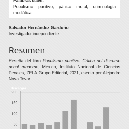
Palabras clave:
Populismo punitivo, pánico moral, criminología
mediática
Contenido
Salvador Hernández Garduño
Investigador independiente
principal
del
Resumen
artículo
Reseña del libro
Populismo punitivo. Crítica del discurso
penal moderno
, México, Instituto Nacional de Ciencias
Penales, ZELA Grupo Editorial, 2021, escrito por Alejandro
Nava Tovar.
Descargas