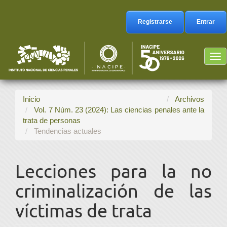
Navegación
principal
Registrarse
Entrar
Contenido
principal
Barra
Tog
lateral
nav
Inicio
Archivos
Vol. 7 Núm. 23 (2024): Las ciencias penales ante la
trata de personas
Tendencias actuales
Lecciones para la no
criminalización de las
víctimas de trata