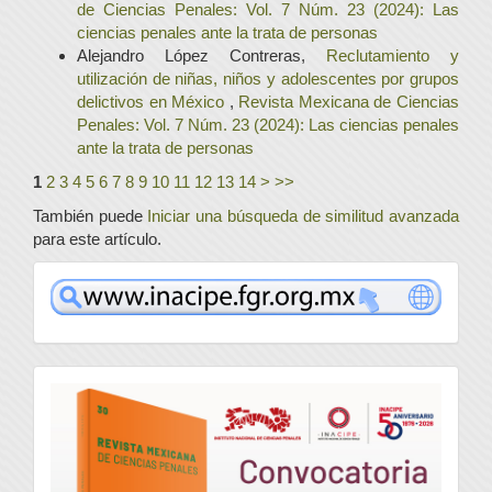
de Ciencias Penales: Vol. 7 Núm. 23 (2024): Las
ciencias penales ante la trata de personas
Alejandro López Contreras,
Reclutamiento y
utilización de niñas, niños y adolescentes por grupos
delictivos en México
,
Revista Mexicana de Ciencias
Penales: Vol. 7 Núm. 23 (2024): Las ciencias penales
ante la trata de personas
1
2
3
4
5
6
7
8
9
10
11
12
13
14
>
>>
También puede
Iniciar una búsqueda de similitud avanzada
para este artículo.
www
convocatoria