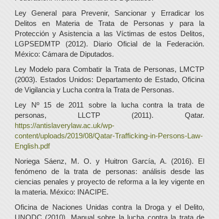
Ley General para Prevenir, Sancionar y Erradicar los
Delitos en Materia de Trata de Personas y para la
Protección y Asistencia a las Víctimas de estos Delitos,
LGPSEDMTP (2012). Diario Oficial de la Federación.
México: Cámara de Diputados.
Ley Modelo para Combatir la Trata de Personas, LMCTP
(2003). Estados Unidos: Departamento de Estado, Oficina
de Vigilancia y Lucha contra la Trata de Personas.
Ley Nº 15 de 2011 sobre la lucha contra la trata de
personas, LLCTP (2011). Qatar.
https://antislaverylaw.ac.uk/wp-
content/uploads/2019/08/Qatar-Trafficking-in-Persons-Law-
English.pdf
Noriega Sáenz, M. O. y Huitron García, A. (2016). El
fenómeno de la trata de personas: análisis desde las
ciencias penales y proyecto de reforma a la ley vigente en
la materia. México: INACIPE.
Oficina de Naciones Unidas contra la Droga y el Delito,
UNODC (2010). Manual sobre la lucha contra la trata de