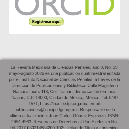
La Revista Mexicana de Ciencias Penales, año 9, No. 29,
mayo-agosto 2026 es una publicación cuatrimestral editada
por el Instituto Nacional de Ciencias Penales, a través de la
Dirección de Publicaciones y Biblioteca. Calle Magisterio
Nacional núm. 113, Col. Tlalpan, demarcación territorial
Tlalpan, C.P. 14000, Ciudad de México, México. Tel. 5487
1571; https://inacipe.fgr.org.mx/; email:
publicaciones@inacipe.fgr.org.mx. Responsable de la
última actualización: Juan Carlos Gómez Espinoza. ISSN:
2954-4963. Reservas de Derechos al Uso Exclusivo No.
04-2017-080214584200-102; Licitud de Título y contenido: