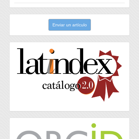
Enviar
Enviar un artículo
un
artículo
latindex
Orcid