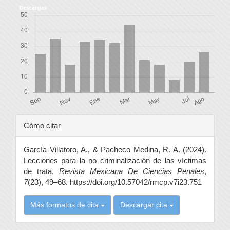
Descargas
Detalles
Cómo citar
del
García Villatoro, A., & Pacheco Medina, R. A. (2024).
artículo
Lecciones para la no criminalización de las víctimas
de trata.
Revista Mexicana De Ciencias Penales
,
7
(23), 49–68. https://doi.org/10.57042/rmcp.v7i23.751
Más formatos de cita
Descargar cita