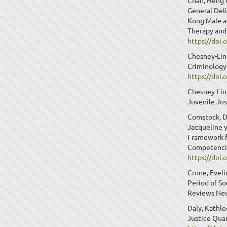
Chan, Heng 
General Del
Kong Male a
Therapy and
https://doi
Chesney-Lind
Criminology 
https://doi
Chesney-Lind
Juvenile Jus
Comstock, Da
Jacqueline y
Framework fo
Competencie
https://doi
Crone, Eveli
Period of So
Reviews Neu
Daly, Kathl
Justice Quar