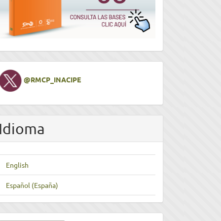
Twitter
@RMCP_INACIPE
Idioma
English
Español (España)
nviar