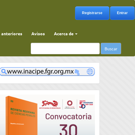
Registrarse
Entrar
anteriores
Avisos
Acerca de
Buscar
www
convocatoria