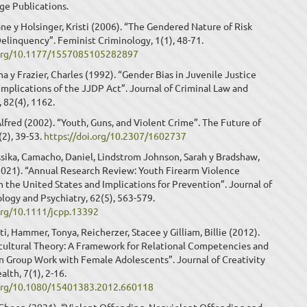
ge Publications.
ne y Holsinger, Kristi (2006). “The Gendered Nature of Risk
Delinquency”. Feminist Criminology, 1(1), 48-71.
.org/10.1177/1557085105282897
a y Frazier, Charles (1992). “Gender Bias in Juvenile Justice
Implications of the JJDP Act”. Journal of Criminal Law and
 82(4), 1162.
lfred (2002). “Youth, Guns, and Violent Crime”. The Future of
(2), 39-53.
https://doi.org/10.2307/1602737
ssika, Camacho, Daniel, Lindstrom Johnson, Sarah y Bradshaw,
2021). “Annual Research Review: Youth Firearm Violence
in the United States and Implications for Prevention”. Journal of
logy and Psychiatry, 62(5), 563-579.
.org/10.1111/jcpp.13392
ti, Hammer, Tonya, Reicherzer, Stacee y Gilliam, Billie (2012).
-cultural Theory: A Framework for Relational Competencies and
 Group Work with Female Adolescents”. Journal of Creativity
alth, 7(1), 2-16.
.org/10.1080/15401383.2012.660118