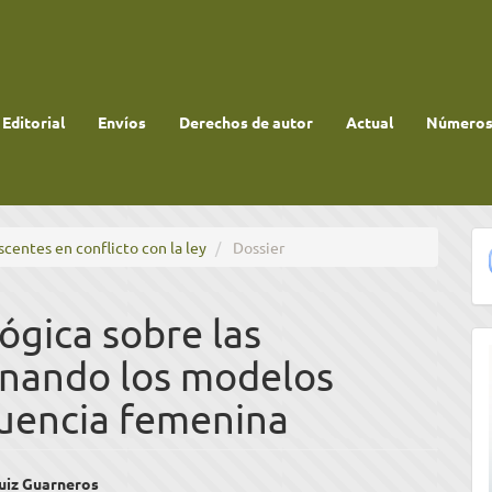
 Editorial
Envíos
Derechos de autor
Actual
Números 
scentes en conflicto con la ley
Dossier
ógica sobre las
inando los modelos
cuencia femenina
enido
Ruiz Guarneros