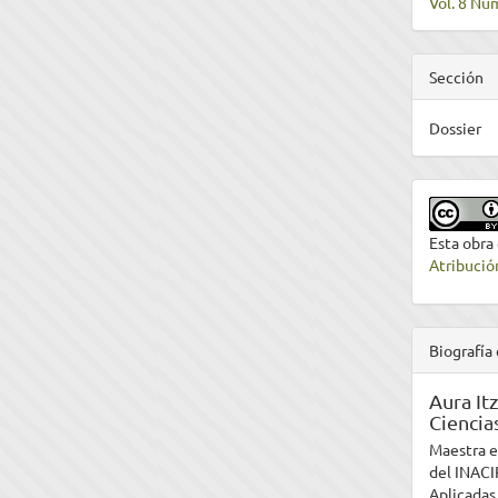
Vol. 8 Nú
Sección
Dossier
Esta obra
Atribució
Biografía 
Aura It
Ciencia
Maestra e
del INACI
Aplicadas