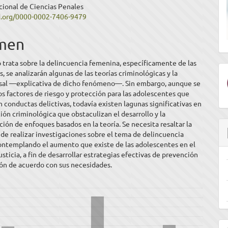
cional de Ciencias Penales
ipal
id.org/0000-0002-7406-9479
men
ulo
o trata sobre la delincuencia femenina, específicamente de las
, se analizarán algunas de las teorías criminológicas y la
usal —explicativa de dicho fenómeno—. Sin embargo, aunque se
os factores de riesgo y protección para las adolescentes que
n conductas delictivas, todavía existen lagunas significativas en
ción criminológica que obstaculizan el desarrollo y la
ón de enfoques basados en la teoría. Se necesita resaltar la
de realizar investigaciones sobre el tema de delincuencia
ontemplando el aumento que existe de las adolescentes en el
usticia, a fin de desarrollar estrategias efectivas de prevención
ión de acuerdo con sus necesidades.
E