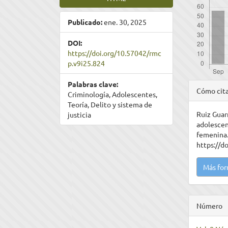
Publicado:
ene. 30, 2025
DOI:
https://doi.org/10.57042/rmc
p.v9i25.824
Detal
Palabras clave:
Cómo cit
Criminología, Adolescentes,
del
Teoría, Delito y sistema de
Ruiz Guarn
justicia
artíc
adolescen
femenina
https://d
Más for
Número