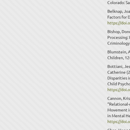
Colorado: Sa
Belknap, Joa
Factors for 
https://doi
Bishop, Donn
Processing: 
Criminology,
Blumstein, A
Children, 12
Bottiani, Je
Catherine (
Disparities 
Child Psycho
https://doi
Cannon, Kris
“Relational
Movement in
in Mental He
https://doi