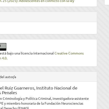
m. 25 (2025): Adolescentes en conflicto con la ley
 está bajo una licencia internacional
Creative Commons
n 4.0
.
del autor/a
zel Ruiz Guarneros,
Instituto Nacional de
s Penales
n Criminología y Política Criminal, investigadora-asistente
PE y miembro honoraria de la Fundación Neurociencias
 al Derecho (FNAD).