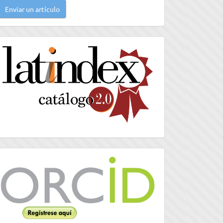
Enviar un artículo
n
rtículo
latindex
Orcid