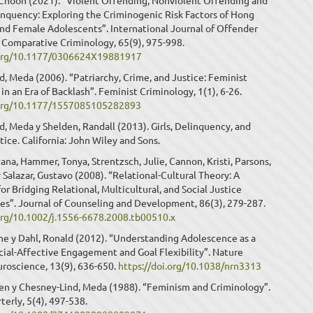
Choon (2021). “Violent Offending, Nonviolent Offending and
inquency: Exploring the Criminogenic Risk Factors of Hong
nd Female Adolescents”. International Journal of Offender
 Comparative Criminology, 65(9), 975-998.
.org/10.1177/0306624X19881917
, Meda (2006). “Patriarchy, Crime, and Justice: Feminist
in an Era of Backlash”. Feminist Criminology, 1(1), 6-26.
.org/10.1177/1557085105282893
, Meda y Shelden, Randall (2013). Girls, Delinquency, and
tice. California: John Wiley and Sons.
na, Hammer, Tonya, Strentzsch, Julie, Cannon, Kristi, Parsons,
 Salazar, Gustavo (2008). “Relational-Cultural Theory: A
r Bridging Relational, Multicultural, and Social Justice
s”. Journal of Counseling and Development, 86(3), 279-287.
.org/10.1002/j.1556-6678.2008.tb00510.x
ne y Dahl, Ronald (2012). “Understanding Adolescence as a
cial-Affective Engagement and Goal Flexibility”. Nature
roscience, 13(9), 636-650.
https://doi.org/10.1038/nrn3313
een y Chesney-Lind, Meda (1988). “Feminism and Criminology”.
terly, 5(4), 497-538.