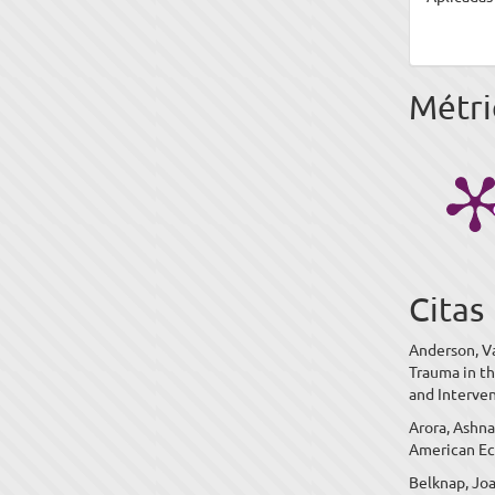
Métri
Citas
Anderson, Va
Trauma in th
and Interve
Arora, Ashn
American Ec
Belknap, Joa