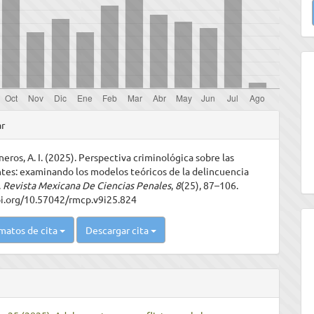
u
a
les
ar
eros, A. I. (2025). Perspectiva criminológica sobre las
ulo
tes: examinando los modelos teóricos de la delincuencia
.
Revista Mexicana De Ciencias Penales
,
8
(25), 87–106.
oi.org/10.57042/rmcp.v9i25.824
matos de cita
Descargar cita