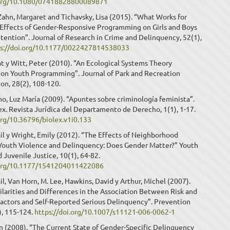
.org/10.1080/07418828800089871
Zahn, Margaret and Tichavsky, Lisa (2015). “What Works for
ffects of Gender-Responsive Programming on Girls and Boys
tention”. Journal of Research in Crime and Delinquency, 52(1),
ps://doi.org/10.1177/0022427814538033
 y Witt, Peter (2010). “An Ecological Systems Theory
 on Youth Programming”. Journal of Park and Recreation
on, 28(2), 108-120.
, Luz María (2009). “Apuntes sobre criminología feminista”.
ex. Revista Jurídica del Departamento de Derecho, 1(1), 1-17.
org/10.36796/biolex.v1i0.133
il y Wright, Emily (2012). “The Effects of Neighborhood
Youth Violence and Delinquency: Does Gender Matter?” Youth
 Juvenile Justice, 10(1), 64-82.
.org/10.1177/1541204011422086
il, Van Horn, M. Lee, Hawkins, David y Arthur, Michel (2007).
larities and Differences in the Association Between Risk and
Factors and Self-Reported Serious Delinquency”. Prevention
), 115-124.
https://doi.org/10.1007/s11121-006-0062-1
on (2008). “The Current State of Gender-Specific Delinquency