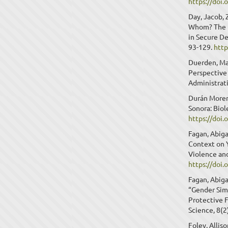
https://doi
Day, Jacob, 
Whom? The E
in Secure De
93-129.
htt
Duerden, Mat
Perspective
Administrati
Durán Moreno
Sonora: Biol
https://doi.
Fagan, Abiga
Context on 
Violence and
https://doi
Fagan, Abiga
“Gender Simi
Protective 
Science, 8(2
Foley, Allis