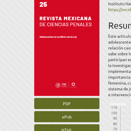
Instituto Na
lateral
princ
https://orc
del
del
Resu
artículo
artíc
Este artícul
adolescentes
relación ca
sabe sobre l
participan e
la investiga
implementaci
importancia 
femenina, c
sistema de j
e intervenc
PDF
Descargas
ePub
HTML