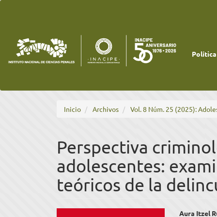
Navegación
principal
Contenido
principal
Barra
lateral
Política
Inicio
Archivos
Vol. 8 Núm. 25 (2025): Adole
Perspectiva criminol
adolescentes: exam
teóricos de la delin
Barra
Cont
Aura Itzel 