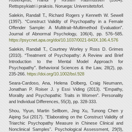
Rettspsykiatri i praksis. Noruega: Universitetsforl.
Salekin, Randall T., Richard Rogers y Kenneth W. Sewell
(1997). “Construct Validity of Psychopathy in a Female
Offender Sample: A Multitrait–Multimethod Evaluation”.
Journal of Abnormal Psychology, 106(4), pp. 576–585.
https://psycnet.apa.org/doi/10.1037/0021-843X.106.4.576
Salekin, Randall T., Courtney Worley y Ross D. Grimes
(2010). “Treatment of Psychopathy: A Review and Brief
Introduction to the Mental Model Approach for
Psychopathy”. Behavioral Sciences & the Law, 28(2), pp.
235-266.
https://doi.org/10.1002/bsl.928
Seara-Cardoso, Ana, Helena Dolberg, Craig Neumann,
Jonathan P. Roiser J. y Essi Viding (2013). “Empathy,
Morality and Psychopathic Traits in Women”. Personality
and Individual Differences, 55(3), pp. 328-333.
Shou, Yiyun, Martin Sellbom, Jing Xu, Tunong Chen y
Aiping Sui (2017). "Elaborating on the Construct Validity of
Triarchic Psychopathy Measure in Chinese Clinical and
Nonclinical Samples". Psychological Assessment, 29(9),