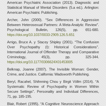
American Psychiatric Association (2013). Diagnostic and
Statistical Manual of Mental Disorders (5.a ed.). Arlington:
American Psychiatric Publishing.
Archer, John (2000). “Sex Differences in Aggression
Between Heterosexual Partners: A Meta-Analytic Review”.
Psychological Bulletin, 126(5), pp. 651-680.
https://doi.org/10.1037/0033-2909.126.5.651
Arrigo, Bruce A. y Stacey Shipley (2001). “The Confusion
Over Psychopathy (I): Historical Considerations”.
International Journal of Offender Therapy and Comparative
Criminology, 45(3), pp. 325-344.
https://doi.org/10.1177/0306624X01453005
Belknap, Joanne (2007). The Invisible Woman: Gender,
Crime, and Justice. California: Wadsworth Publishing.
Beryl, Racahel, Shihnning Chou y Birgit Völlm (2014). “A
Systematic Review of Psychopathy in Women Within
Secure Settings”. Personality and Individual Differences,
71, pp. 185-195.
Blair, Robert (1995). “A Cognitive Neuroscience Approach