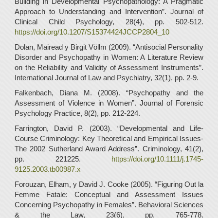
Building in Developmental Psychopathology: A Pragmatic
Approach to Understanding and Intervention”. Journal of
Clinical Child Psychology, 28(4), pp. 502-512.
https://doi.org/10.1207/S15374424JCCP2804_10
Dolan, Mairead y Birgit Völlm (2009). “Antisocial Personality
Disorder and Psychopathy in Women: A Literature Review
on the Reliability and Validity of Assessment Instruments”.
International Journal of Law and Psychiatry, 32(1), pp. 2-9.
Falkenbach, Diana M. (2008). “Psychopathy and the
Assessment of Violence in Women”. Journal of Forensic
Psychology Practice, 8(2), pp. 212-224.
Farrington, David P. (2003). “Developmental and Life‐
Course Criminology: Key Theoretical and Empirical Issues‐
The 2002 Sutherland Award Address”. Criminology, 41(2),
pp. 221225.
https://doi.org/10.1111/j.1745-
9125.2003.tb00987.x
Forouzan, Elham, y David J. Cooke (2005). “Figuring Out la
Femme Fatale: Conceptual and Assessment Issues
Concerning Psychopathy in Females”. Behavioral Sciences
& the Law, 23(6), pp. 765-778.