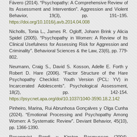
Fávero (2014). “Psychopathy: A Comprehensive Review of
Its Assessment and Intervention”. Aggression and Violent
Behavior, 19(3), pp. 191–195.
https://doi.org/10.1016/j.avb.2014.04.008
Nicholls, Tonia L., James R. Ogloff, Johann Brink y Alicia
Spidel (2005). “Psychopathy in Women: A Review of Its
Clinical Usefulness for Assessing Risk for Aggression and
Criminality”. Behavioral Sciences & the Law, 23(6), pp. 779-
802.
Neumann, Craig S., David S. Kosson, Adelle E. Forth y
Robert D. Hare (2006). “Factor Structure of the Hare
Psychopathy Checklist: Youth Version (PCL: YV) in
Incarcerated Adolescents”. Psychological Assessment,
18(2), pp. 142-154.
https://psycnet.apa.org/doi/10.1037/1040-3590.18.2.142
Pinheiro, Marina, Rui Abrunhosa Gonçalves y Olga Cunha
(2024). “Emotional Processing and Psychopathy Among
Women: A Systematic Review”. Deviant Behavior, 45(10),
pp. 1366-1390.
Rosenqvist, Randi y Kirsten Rasmussen (2004).