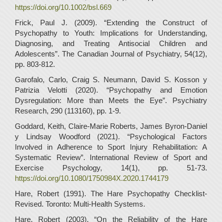
https://doi.org/10.1002/bsl.669
Frick, Paul J. (2009). “Extending the Construct of
Psychopathy to Youth: Implications for Understanding,
Diagnosing, and Treating Antisocial Children and
Adolescents”. The Canadian Journal of Psychiatry, 54(12),
pp. 803-812.
Garofalo, Carlo, Craig S. Neumann, David S. Kosson y
Patrizia Velotti (2020). “Psychopathy and Emotion
Dysregulation: More than Meets the Eye”. Psychiatry
Research, 290 (113160), pp. 1-9.
Goddard, Keith, Claire-Marie Roberts, James Byron-Daniel
y Lindsay Woodford (2021). “Psychological Factors
Involved in Adherence to Sport Injury Rehabilitation: A
Systematic Review”. International Review of Sport and
Exercise Psychology, 14(1), pp. 51-73.
https://doi.org/10.1080/1750984X.2020.1744179
Hare, Robert (1991). The Hare Psychopathy Checklist-
Revised. Toronto: Multi-Health Systems.
Hare, Robert (2003). “On the Reliability of the Hare