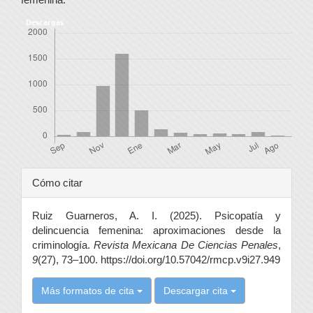
Descargas
Detalles
Cómo citar
del
Ruiz Guarneros, A. I. (2025). Psicopatía y
artículo
delincuencia femenina: aproximaciones desde la
criminología.
Revista Mexicana De Ciencias Penales
,
9
(27), 73–100. https://doi.org/10.57042/rmcp.v9i27.949
Más formatos de cita
Descargar cita