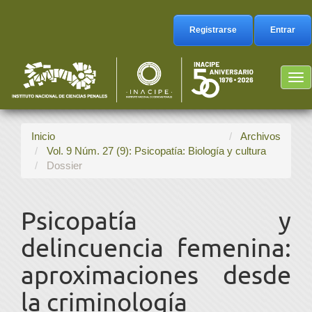
Navegación
principal
Registrarse
Entrar
Contenido
principal
Barra
Tog
lateral
nav
Inicio
Archivos
Vol. 9 Núm. 27 (9): Psicopatía: Biología y cultura
Dossier
Psicopatía y
delincuencia femenina:
aproximaciones desde
la criminología