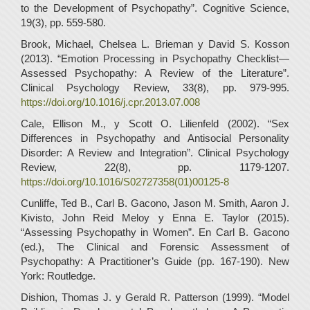
to the Development of Psychopathy”. Cognitive Science,
19(3), pp. 559-580.
Brook, Michael, Chelsea L. Brieman y David S. Kosson
(2013). “Emotion Processing in Psychopathy Checklist—
Assessed Psychopathy: A Review of the Literature”.
Clinical Psychology Review, 33(8), pp. 979-995.
https://doi.org/10.1016/j.cpr.2013.07.008
Cale, Ellison M., y Scott O. Lilienfeld (2002). “Sex
Differences in Psychopathy and Antisocial Personality
Disorder: A Review and Integration”. Clinical Psychology
Review, 22(8), pp. 1179-1207.
https://doi.org/10.1016/S02727358(01)00125-8
Cunliffe, Ted B., Carl B. Gacono, Jason M. Smith, Aaron J.
Kivisto, John Reid Meloy y Enna E. Taylor (2015).
“Assessing Psychopathy in Women”. En Carl B. Gacono
(ed.), The Clinical and Forensic Assessment of
Psychopathy: A Practitioner’s Guide (pp. 167-190). New
York: Routledge.
Dishion, Thomas J. y Gerald R. Patterson (1999). “Model