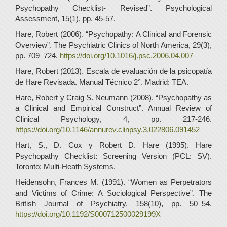
Psychopathy Checklist- Revised”. Psychological
Assessment, 15(1), pp. 45-57.
Hare, Robert (2006). “Psychopathy: A Clinical and Forensic
Overview”. The Psychiatric Clinics of North America, 29(3),
pp. 709–724.
https://doi.org/10.1016/j.psc.2006.04.007
Hare, Robert (2013). Escala de evaluación de la psicopatía
de Hare Revisada. Manual Técnico 2°. Madrid: TEA.
Hare, Robert y Craig S. Neumann (2008). “Psychopathy as
a Clinical and Empirical Construct”. Annual Review of
Clinical Psychology, 4, pp. 217-246.
https://doi.org/10.1146/annurev.clinpsy.3.022806.091452
Hart, S., D. Cox y Robert D. Hare (1995). Hare
Psychopathy Checklist: Screening Version (PCL: SV).
Toronto: Multi-Heath Systems.
Heidensohn, Frances M. (1991). “Women as Perpetrators
and Victims of Crime: A Sociological Perspective”. The
British Journal of Psychiatry, 158(10), pp. 50–54.
https://doi.org/10.1192/S000712500029199X