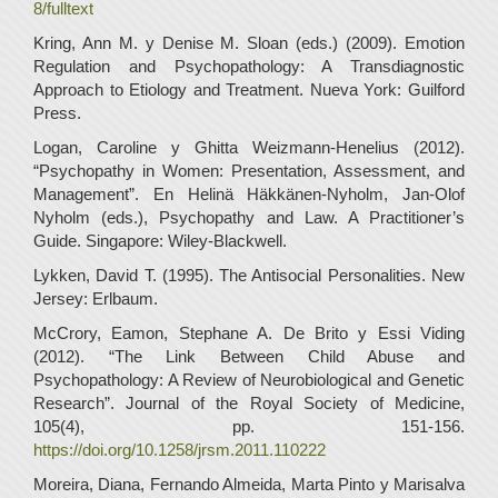
8/fulltext
Kring, Ann M. y Denise M. Sloan (eds.) (2009). Emotion
Regulation and Psychopathology: A Transdiagnostic
Approach to Etiology and Treatment. Nueva York: Guilford
Press.
Logan, Caroline y Ghitta Weizmann-Henelius (2012).
“Psychopathy in Women: Presentation, Assessment, and
Management”. En Helinä Häkkänen-Nyholm, Jan-Olof
Nyholm (eds.), Psychopathy and Law. A Practitioner’s
Guide. Singapore: Wiley-Blackwell.
Lykken, David T. (1995). The Antisocial Personalities. New
Jersey: Erlbaum.
McCrory, Eamon, Stephane A. De Brito y Essi Viding
(2012). “The Link Between Child Abuse and
Psychopathology: A Review of Neurobiological and Genetic
Research”. Journal of the Royal Society of Medicine,
105(4), pp. 151-156.
https://doi.org/10.1258/jrsm.2011.110222
Moreira, Diana, Fernando Almeida, Marta Pinto y Marisalva