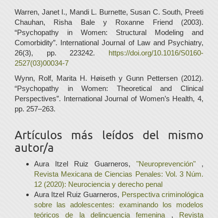
Warren, Janet I., Mandi L. Burnette, Susan C. South, Preeti
Chauhan, Risha Bale y Roxanne Friend (2003).
“Psychopathy in Women: Structural Modeling and
Comorbidity”. International Journal of Law and Psychiatry,
26(3), pp. 223242.
https://doi.org/10.1016/S0160-
2527(03)00034-7
Wynn, Rolf, Marita H. Høiseth y Gunn Pettersen (2012).
“Psychopathy in Women: Theoretical and Clinical
Perspectives”. International Journal of Women’s Health, 4,
pp. 257–263.
Artículos más leídos del mismo
autor/a
Aura Itzel Ruiz Guarneros,
"Neuroprevención"
,
Revista Mexicana de Ciencias Penales: Vol. 3 Núm.
12 (2020): Neurociencia y derecho penal
Aura Itzel Ruiz Guarneros,
Perspectiva criminológica
sobre las adolescentes: examinando los modelos
teóricos de la delincuencia femenina
,
Revista