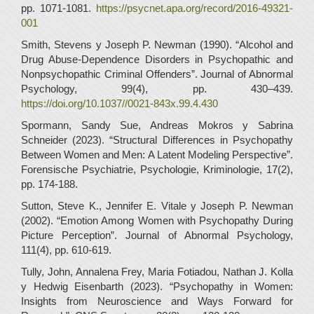
pp. 1071-1081.
https://psycnet.apa.org/record/2016-49321-
001
Smith, Stevens y Joseph P. Newman (1990). “Alcohol and
Drug Abuse-Dependence Disorders in Psychopathic and
Nonpsychopathic Criminal Offenders”. Journal of Abnormal
Psychology, 99(4), pp. 430–439.
https://doi.org/10.1037//0021-843x.99.4.430
Spormann, Sandy Sue, Andreas Mokros y Sabrina
Schneider (2023). “Structural Differences in Psychopathy
Between Women and Men: A Latent Modeling Perspective”.
Forensische Psychiatrie, Psychologie, Kriminologie, 17(2),
pp. 174-188.
Sutton, Steve K., Jennifer E. Vitale y Joseph P. Newman
(2002). “Emotion Among Women with Psychopathy During
Picture Perception”. Journal of Abnormal Psychology,
111(4), pp. 610-619.
Tully, John, Annalena Frey, Maria Fotiadou, Nathan J. Kolla
y Hedwig Eisenbarth (2023). “Psychopathy in Women:
Insights from Neuroscience and Ways Forward for