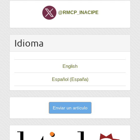
Twitter
@RMCP_INACIPE
Idioma
English
Español (España)
Enviar
Enviar un artículo
un
artículo
latindex