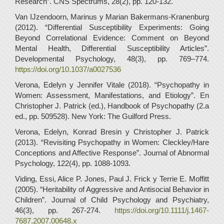
Research”. CNS Spectrums, 28(2), pp. 120-132.
Van IJzendoorn, Marinus y Marian Bakermans-Kranenburg
(2012). “Differential Susceptibility Experiments: Going
Beyond Correlational Evidence: Comment on Beyond
Mental Health, Differential Susceptibility Articles”.
Developmental Psychology, 48(3), pp. 769–774.
https://doi.org/10.1037/a0027536
Verona, Edelyn y Jennifer Vitale (2018). “Psychopathy in
Women: Assessment, Manifestations, and Etiology”. En
Christopher J. Patrick (ed.), Handbook of Psychopathy (2.a
ed., pp. 509528). New York: The Guilford Press.
Verona, Edelyn, Konrad Bresin y Christopher J. Patrick
(2013). “Revisiting Psychopathy in Women: Cleckley/Hare
Conceptions and Affective Response”. Journal of Abnormal
Psychology, 122(4), pp. 1088-1093.
Viding, Essi, Alice P. Jones, Paul J. Frick y Terrie E. Moffitt
(2005). “Heritability of Aggressive and Antisocial Behavior in
Children”. Journal of Child Psychology and Psychiatry,
46(3), pp. 267-274.
https://doi.org/10.1111/j.1467-
7687.2007.00648.x