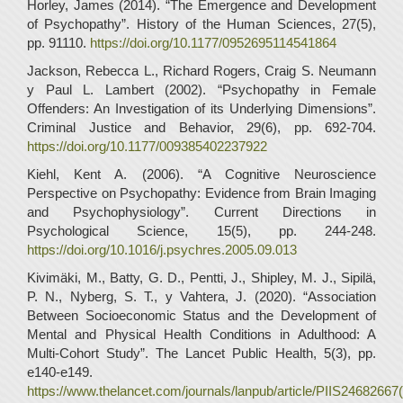
Horley, James (2014). “The Emergence and Development
of Psychopathy”. History of the Human Sciences, 27(5),
pp. 91110.
https://doi.org/10.1177/0952695114541864
Jackson, Rebecca L., Richard Rogers, Craig S. Neumann
y Paul L. Lambert (2002). “Psychopathy in Female
Offenders: An Investigation of its Underlying Dimensions”.
Criminal Justice and Behavior, 29(6), pp. 692-704.
https://doi.org/10.1177/009385402237922
Kiehl, Kent A. (2006). “A Cognitive Neuroscience
Perspective on Psychopathy: Evidence from Brain Imaging
and Psychophysiology”. Current Directions in
Psychological Science, 15(5), pp. 244-248.
https://doi.org/10.1016/j.psychres.2005.09.013
Kivimäki, M., Batty, G. D., Pentti, J., Shipley, M. J., Sipilä,
P. N., Nyberg, S. T., y Vahtera, J. (2020). “Association
Between Socioeconomic Status and the Development of
Mental and Physical Health Conditions in Adulthood: A
Multi-Cohort Study”. The Lancet Public Health, 5(3), pp.
e140-e149.
https://www.thelancet.com/journals/lanpub/article/PIIS24682667