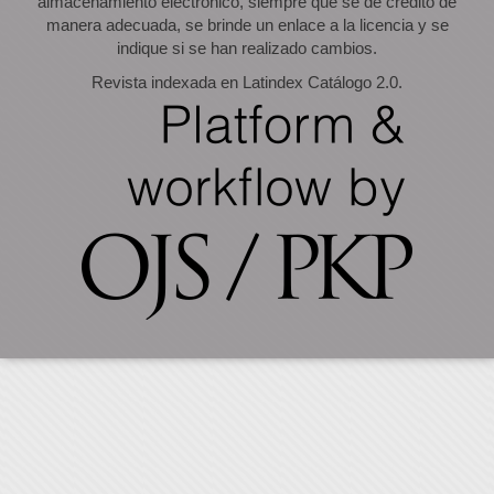
almacenamiento electrónico, siempre que se dé crédito de
manera adecuada, se brinde un enlace a la licencia y se
indique si se han realizado cambios.
Revista indexada en Latindex Catálogo 2.0.