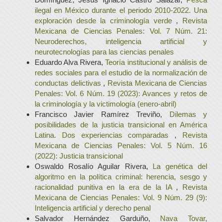
ilegal en México durante el periodo 2010-2022. Una
exploración desde la criminología verde
,
Revista
Mexicana de Ciencias Penales: Vol. 7 Núm. 21:
Neuroderechos, inteligencia artificial y
neurotecnologías para las ciencias penales
Eduardo Alva Rivera,
Teoría institucional y análisis de
redes sociales para el estudio de la normalización de
conductas delictivas
,
Revista Mexicana de Ciencias
Penales: Vol. 6 Núm. 19 (2023): Avances y retos de
la criminología y la victimología (enero-abril)
Francisco Javier Ramírez Treviño,
Dilemas y
posibilidades de la justicia transicional en América
Latina. Dos experiencias comparadas
,
Revista
Mexicana de Ciencias Penales: Vol. 5 Núm. 16
(2022): Justicia transicional
Oswaldo Rosalío Aguilar Rivera,
La genética del
algoritmo en la política criminal: herencia, sesgo y
racionalidad punitiva en la era de la IA
,
Revista
Mexicana de Ciencias Penales: Vol. 9 Núm. 29 (9):
Inteligencia artificial y derecho penal
Salvador Hernández Garduño,
Nava Tovar,