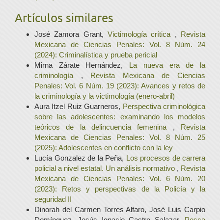
Artículos similares
José Zamora Grant,
Victimología crítica
,
Revista
Mexicana de Ciencias Penales: Vol. 8 Núm. 24
(2024): Criminalística y prueba pericial
Mirna Zárate Hernández,
La nueva era de la
criminología
,
Revista Mexicana de Ciencias
Penales: Vol. 6 Núm. 19 (2023): Avances y retos de
la criminología y la victimología (enero-abril)
Aura Itzel Ruiz Guarneros,
Perspectiva criminológica
sobre las adolescentes: examinando los modelos
teóricos de la delincuencia femenina
,
Revista
Mexicana de Ciencias Penales: Vol. 8 Núm. 25
(2025): Adolescentes en conflicto con la ley
Lucía Gonzalez de la Peña,
Los procesos de carrera
policial a nivel estatal. Un análisis normativo
,
Revista
Mexicana de Ciencias Penales: Vol. 6 Núm. 20
(2023): Retos y perspectivas de la Policía y la
seguridad II
Dinorah del Carmen Torres Alfaro, José Luis Carpio
Domínguez, Jesús Ignacio Castro Salazar,
Pesca