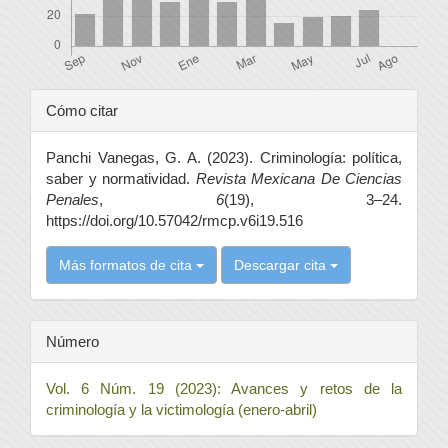
Detalles
Cómo citar
del
Panchi Vanegas, G. A. (2023). Criminología: política,
artículo
saber y normatividad.
Revista Mexicana De Ciencias
Penales
,
6
(19), 3–24.
https://doi.org/10.57042/rmcp.v6i19.516
Más formatos de cita
Descargar cita
Número
Vol. 6 Núm. 19 (2023): Avances y retos de la
criminología y la victimología (enero-abril)