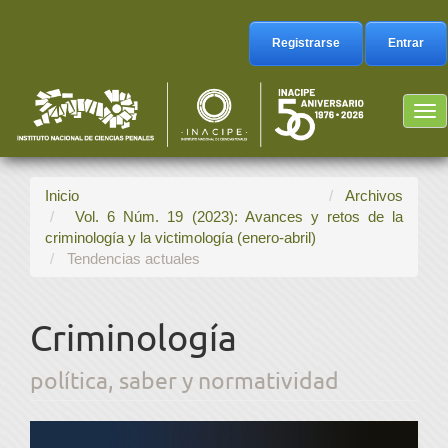
Navegación
principal
Registrarse
Entrar
Contenido
principal
Barra
Tog
lateral
nav
Inicio
Archivos
Vol. 6 Núm. 19 (2023): Avances y retos de la
criminología y la victimología (enero-abril)
Tendencias actuales
Criminología
política, saber y normatividad
Barra