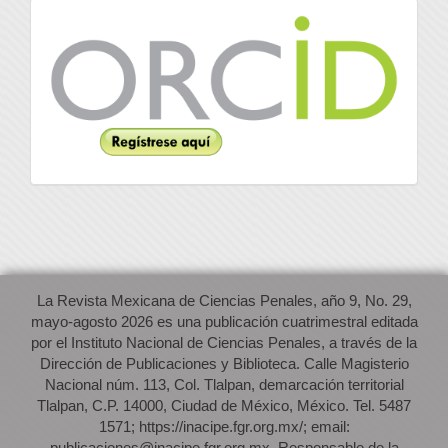
Orcid
La Revista Mexicana de Ciencias Penales, año 9, No. 29,
mayo-agosto 2026 es una publicación cuatrimestral editada
por el Instituto Nacional de Ciencias Penales, a través de la
Dirección de Publicaciones y Biblioteca. Calle Magisterio
Nacional núm. 113, Col. Tlalpan, demarcación territorial
Tlalpan, C.P. 14000, Ciudad de México, México. Tel. 5487
1571; https://inacipe.fgr.org.mx/; email:
publicaciones@inacipe.fgr.org.mx. Responsable de la