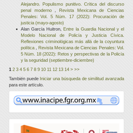
Alejandro. Populismo punitivo. Crítica del discurso
penal moderno
,
Revista Mexicana de Ciencias
Penales: Vol. 5 Núm. 17 (2022): Procuración de
justicia (mayo-agosto)
Alan García Huitron,
Entre la Guardia Nacional y el
Modelo Nacional de Policía y Justicia Cívica.
Reflexiones criminológicas más allá de la coyuntura
política
,
Revista Mexicana de Ciencias Penales: Vol.
5 Núm. 18 (2022): Retos y perspectivas de la Policía
y la seguridad (septiembre-diciembre)
1
2
3
4
5
6
7
8
9
10
11
12
13
14
>
>>
También puede
Iniciar una búsqueda de similitud avanzada
para este artículo.
www
convocatoria