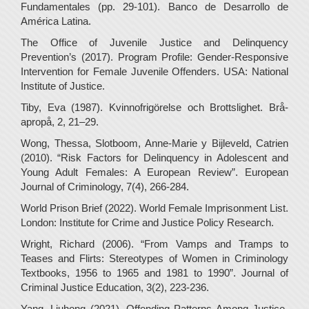
Fundamentales (pp. 29-101). Banco de Desarrollo de
América Latina.
The Office of Juvenile Justice and Delinquency
Prevention’s (2017). Program Profile: Gender-Responsive
Intervention for Female Juvenile Offenders. USA: National
Institute of Justice.
Tiby, Eva (1987). Kvinnofrigörelse och Brottslighet. Brå-
apropå, 2, 21–29.
Wong, Thessa, Slotboom, Anne-Marie y Bijleveld, Catrien
(2010). “Risk Factors for Delinquency in Adolescent and
Young Adult Females: A European Review”. European
Journal of Criminology, 7(4), 266-284.
World Prison Brief (2022). World Female Imprisonment List.
London: Institute for Crime and Justice Policy Research.
Wright, Richard (2006). “From Vamps and Tramps to
Teases and Flirts: Stereotypes of Women in Criminology
Textbooks, 1956 to 1965 and 1981 to 1990”. Journal of
Criminal Justice Education, 3(2), 223-236.
Yang, Liuhong (2021). Offending Patterns Among Justice-