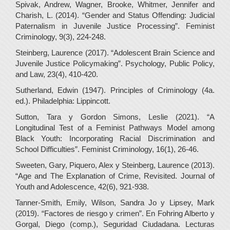
Spivak, Andrew, Wagner, Brooke, Whitmer, Jennifer and
Charish, L. (2014). “Gender and Status Offending: Judicial
Paternalism in Juvenile Justice Processing”. Feminist
Criminology, 9(3), 224-248.
Steinberg, Laurence (2017). “Adolescent Brain Science and
Juvenile Justice Policymaking”. Psychology, Public Policy,
and Law, 23(4), 410-420.
Sutherland, Edwin (1947). Principles of Criminology (4a.
ed.). Philadelphia: Lippincott.
Sutton, Tara y Gordon Simons, Leslie (2021). “A
Longitudinal Test of a Feminist Pathways Model among
Black Youth: Incorporating Racial Discrimination and
School Difficulties”. Feminist Criminology, 16(1), 26-46.
Sweeten, Gary, Piquero, Alex y Steinberg, Laurence (2013).
“Age and The Explanation of Crime, Revisited. Journal of
Youth and Adolescence, 42(6), 921-938.
Tanner-Smith, Emily, Wilson, Sandra Jo y Lipsey, Mark
(2019). “Factores de riesgo y crimen”. En Fohring Alberto y
Gorgal, Diego (comp.), Seguridad Ciudadana. Lecturas