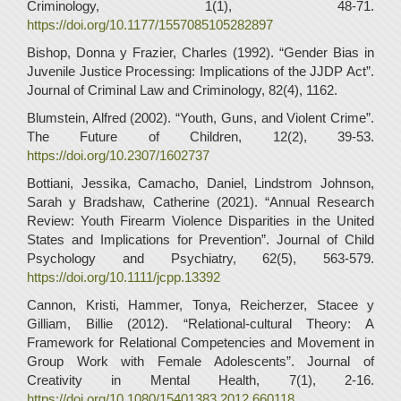
Criminology, 1(1), 48-71.
https://doi.org/10.1177/1557085105282897
Bishop, Donna y Frazier, Charles (1992). “Gender Bias in
Juvenile Justice Processing: Implications of the JJDP Act”.
Journal of Criminal Law and Criminology, 82(4), 1162.
Blumstein, Alfred (2002). “Youth, Guns, and Violent Crime”.
The Future of Children, 12(2), 39-53.
https://doi.org/10.2307/1602737
Bottiani, Jessika, Camacho, Daniel, Lindstrom Johnson,
Sarah y Bradshaw, Catherine (2021). “Annual Research
Review: Youth Firearm Violence Disparities in the United
States and Implications for Prevention”. Journal of Child
Psychology and Psychiatry, 62(5), 563-579.
https://doi.org/10.1111/jcpp.13392
Cannon, Kristi, Hammer, Tonya, Reicherzer, Stacee y
Gilliam, Billie (2012). “Relational-cultural Theory: A
Framework for Relational Competencies and Movement in
Group Work with Female Adolescents”. Journal of
Creativity in Mental Health, 7(1), 2-16.
https://doi.org/10.1080/15401383.2012.660118