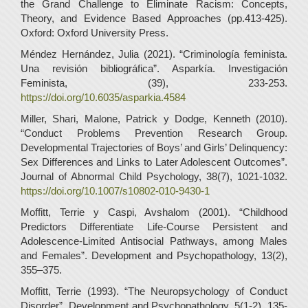
the Grand Challenge to Eliminate Racism: Concepts,
Theory, and Evidence Based Approaches (pp.413-425).
Oxford: Oxford University Press.
Méndez Hernández, Julia (2021). “Criminología feminista.
Una revisión bibliográfica”. Asparkía. Investigación
Feminista, (39), 233-253.
https://doi.org/10.6035/asparkia.4584
Miller, Shari, Malone, Patrick y Dodge, Kenneth (2010).
“Conduct Problems Prevention Research Group.
Developmental Trajectories of Boys’ and Girls’ Delinquency:
Sex Differences and Links to Later Adolescent Outcomes”.
Journal of Abnormal Child Psychology, 38(7), 1021-1032.
https://doi.org/10.1007/s10802-010-9430-1
Moffitt, Terrie y Caspi, Avshalom (2001). “Childhood
Predictors Differentiate Life-Course Persistent and
Adolescence-Limited Antisocial Pathways, among Males
and Females”. Development and Psychopathology, 13(2),
355–375.
Moffitt, Terrie (1993). “The Neuropsychology of Conduct
Disorder”. Development and Psychopathology, 5(1-2), 135-