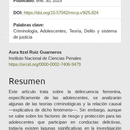
Publicado:
ene. 30, 2025
DOI:
https://doi.org/10.57042/rmcp.v9i25.824
Palabras clave:
Criminología, Adolescentes, Teoría, Delito y sistema
de justicia
Contenido
Aura Itzel Ruiz Guarneros
Instituto Nacional de Ciencias Penales
principal
https://orcid.org/0000-0002-7406-9479
del
Resumen
artículo
Este artículo trata sobre la delincuencia femenina,
específicamente de las adolescentes, se analizarán
algunas de las teorías criminológicas y la relación causal
—explicativa de dicho fenómeno—. Sin embargo, aunque
se sabe sobre los factores de riesgo y protección para las
adolescentes que participan en conductas delictivas,
todavía existen lagunas significativas en la investigación