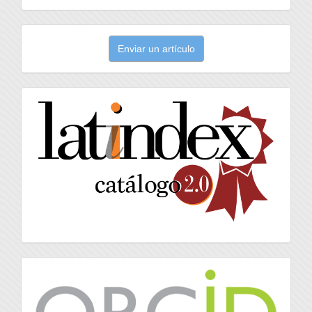
Enviar
Enviar un artículo
un
artículo
latindex
Orcid