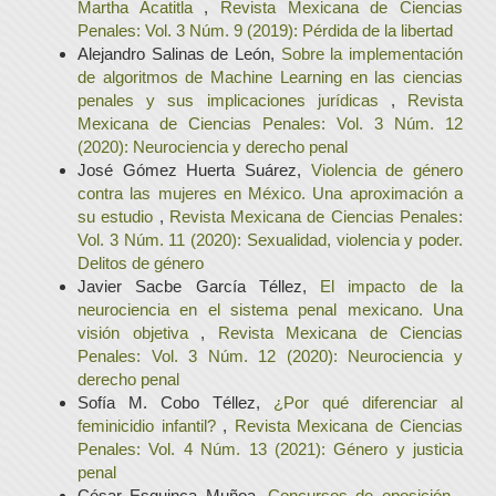
Martha Acatitla
,
Revista Mexicana de Ciencias
Penales: Vol. 3 Núm. 9 (2019): Pérdida de la libertad
Alejandro Salinas de León,
Sobre la implementación
de algoritmos de Machine Learning en las ciencias
penales y sus implicaciones jurídicas
,
Revista
Mexicana de Ciencias Penales: Vol. 3 Núm. 12
(2020): Neurociencia y derecho penal
José Gómez Huerta Suárez,
Violencia de género
contra las mujeres en México. Una aproximación a
su estudio
,
Revista Mexicana de Ciencias Penales:
Vol. 3 Núm. 11 (2020): Sexualidad, violencia y poder.
Delitos de género
Javier Sacbe García Téllez,
El impacto de la
neurociencia en el sistema penal mexicano. Una
visión objetiva
,
Revista Mexicana de Ciencias
Penales: Vol. 3 Núm. 12 (2020): Neurociencia y
derecho penal
Sofía M. Cobo Téllez,
¿Por qué diferenciar al
feminicidio infantil?
,
Revista Mexicana de Ciencias
Penales: Vol. 4 Núm. 13 (2021): Género y justicia
penal
César Esquinca Muñoa,
Concursos de oposición
,