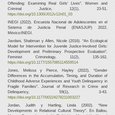
Offending: Examining Real Girls’ Lives”. Women and
Criminal Justice, 12(1), 23-51.
https://doi.org/10.1300/J012v12n01_03
INEGI (2022). Encuesta Nacional de Adolescentes en el
Sistema de Justicia Penal (ENASJUP) 2022.
México:INEGI.
Javdani, Shabman y Allen, Nicole (2016). “An Ecological
Model for Intervention for Juvenile Justice-Involved Girls:
Development and Preliminary Prospective Evaluation”.
Feminist Criminology, 11(2), 135-162.
https://doi.org/10.1177/1557085114559514
Jones, Melissa y Pierce, Hayley (2022). “Gender
Differences in the Accumulation, Timing, and Duration of
Childhood Adverse Experiences and Youth Delinquency in
Fragile Families”. Journal of Research in Crime and
Delinquency, 59(1), 3-43.
https://doi.org/10.1177/00224278211003227
Jordan, Judith y Hartling, Linda (2002). “New
Developments in Relational Cultural Theory”. En Ballou,