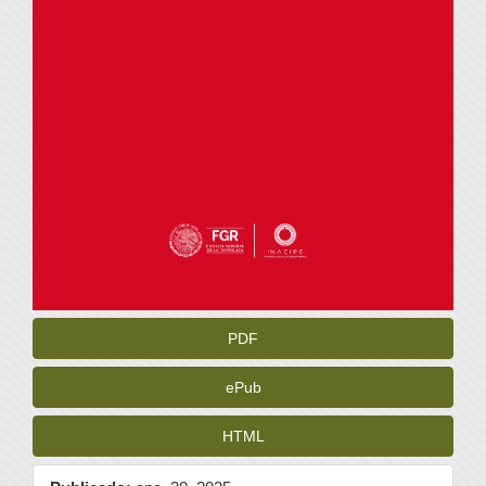
PDF
ePub
HTML