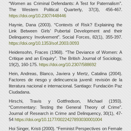
“Women as Criminal Defendants: A Test for Paternalism”.
The Western Political Quarterly, 37(3), 456-467.
https://doi.org/10.2307/448446
Haynie, Dana (2003). “Contexts of Risk? Explaining the
Link Between Girls’ Pubertal Development and their
Delinquency Involvement”. Social Forces, 82(1), 355-397.
https://doi.org/10.1353/sof.2003.0093
Heidensohn, Fraces (1968). “The Deviance of Women: A
Critique and an Enquiry”. The British Journal of Sociology,
19(2), 160-175.
https://doi.org/10.2307/588692
Hein, Andreas, Blanco, Javiera y Mertz, Catalina (2004).
Factores de riesgo y delincuencia juvenil: revisión de la
literatura nacional e internacional. Santiago: Fundación Paz
Ciudadana.
Hirschi, Travis y Gottfredson, Michael (1993).
“Commentary: Testing the General Theory of Crime”.
Journal of Research in Crime and Delinquency, 30(1), 47-
54
https://doi.org/10.1177/0022427893030001004
Hoi Singer, Kristi (2000). “Feminist Perspectives on Female