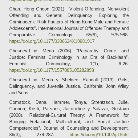
Chan, Heng Choon (2021). “Violent Offending, Nonviolent
Offending and General Delinquency: Exploring the
Criminogenic Risk Factors of Hong Kong Male and Female
Adolescents”. International Journal of Offender Therapy and
Comparative Criminology, 65(9), 975-998.
https://doi.org/10.1177/0306624X19881917
Chesney-Lind, Meda (2006). “Patriarchy, Crime, and
Justice: Feminist Criminology in an Era of Backlash”.
Feminist Criminology, 1(1), 6-26.
https://doi.org/10.1177/1557085105282893
Chesney-Lind, Meda y Shelden, Randall (2013). Girls,
Delinquency, and Juvenile Justice. California: John Wiley
and Sons.
Comstock, Dana, Hammer, Tonya, Strentzsch, Julie,
Cannon, Kristi, Parsons, Jacqueline y Salazar, Gustavo
(2008). “Relational-Cultural Theory: A Framework for
Bridging Relational, Multicultural, and Social Justice
Competencies”. Journal of Counseling and Development,
86(3), 279-287.
https://doi.org/10.1002/j.1556-