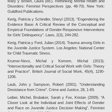
Mary y Brown, Laura (ed.). Rethinking Mental Health and
Disorders: Feminist Perspectives (pp. 48-70). New York:
Guildford Publications.
Kerig, Patricia y Schindler, Sheryl (2013). “Engendering the
Evidence Base: A Critical Review of the Conceptual and
Empirical Foundations of Gender-Responsive Interventions
for Girls’ Delinquency”. Laws, 2(3), 244-282.
Kerig, Patricia y Ford, Julian (2014). Trauma among Girls in
the Juvenile Justice System. Los Angeles: National Center
for Child Traumatic Stress.
Krumer-Nevo, Michal y Komem, Michal (2013).
“Intersectionality and Critical Social Work with Girls: Theory
and Practice”. British Journal of Social Work, 45(4), 1190-
1206.
Laub, John y Sampson, Robert (2001). “Understanding
Desistance from Crime”. Crime and Justice, 28, 1-69.
Leiber, Michel, Brubaker, Sarah y Fox, Kristan (2009). “A
Closer Look at the Individual and Joint Effects of Gender
and Race on Juvenile Justice Decision Making”. Feminist