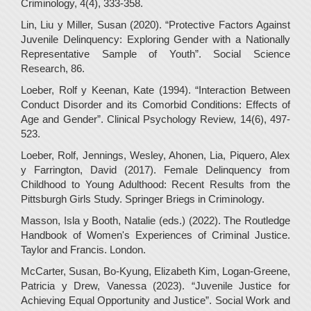
Criminology, 4(4), 333-358.
Lin, Liu y Miller, Susan (2020). “Protective Factors Against
Juvenile Delinquency: Exploring Gender with a Nationally
Representative Sample of Youth”. Social Science
Research, 86.
Loeber, Rolf y Keenan, Kate (1994). “Interaction Between
Conduct Disorder and its Comorbid Conditions: Effects of
Age and Gender”. Clinical Psychology Review, 14(6), 497-
523.
Loeber, Rolf, Jennings, Wesley, Ahonen, Lia, Piquero, Alex
y Farrington, David (2017). Female Delinquency from
Childhood to Young Adulthood: Recent Results from the
Pittsburgh Girls Study. Springer Briegs in Criminology.
Masson, Isla y Booth, Natalie (eds.) (2022). The Routledge
Handbook of Women's Experiences of Criminal Justice.
Taylor and Francis. London.
McCarter, Susan, Bo-Kyung, Elizabeth Kim, Logan-Greene,
Patricia y Drew, Vanessa (2023). “Juvenile Justice for
Achieving Equal Opportunity and Justice”. Social Work and