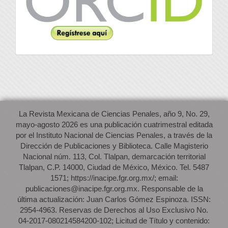
La Revista Mexicana de Ciencias Penales, año 9, No. 29,
mayo-agosto 2026 es una publicación cuatrimestral editada
por el Instituto Nacional de Ciencias Penales, a través de la
Dirección de Publicaciones y Biblioteca. Calle Magisterio
Nacional núm. 113, Col. Tlalpan, demarcación territorial
Tlalpan, C.P. 14000, Ciudad de México, México. Tel. 5487
1571; https://inacipe.fgr.org.mx/; email:
publicaciones@inacipe.fgr.org.mx. Responsable de la
última actualización: Juan Carlos Gómez Espinoza. ISSN:
2954-4963. Reservas de Derechos al Uso Exclusivo No.
04-2017-080214584200-102; Licitud de Título y contenido: