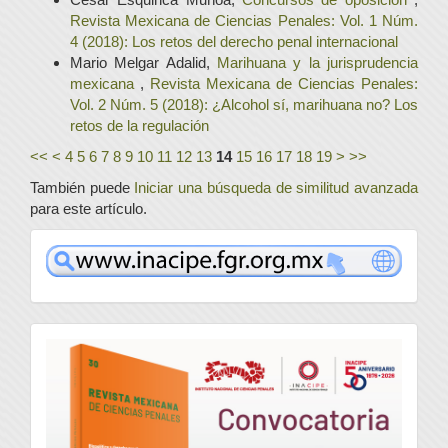
Revista Mexicana de Ciencias Penales: Vol. 1 Núm.
4 (2018): Los retos del derecho penal internacional
Mario Melgar Adalid,
Marihuana y la jurisprudencia
mexicana
,
Revista Mexicana de Ciencias Penales:
Vol. 2 Núm. 5 (2018): ¿Alcohol sí, marihuana no? Los
retos de la regulación
<<
<
4
5
6
7
8
9
10
11
12
13
14
15
16
17
18
19
>
>>
También puede
Iniciar una búsqueda de similitud avanzada
para este artículo.
www
convocatoria