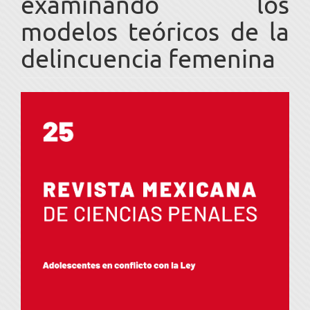
examinando los
modelos teóricos de la
delincuencia femenina
Barra
lateral
del
artículo