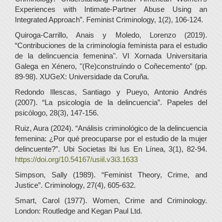
Experiences with Intimate-Partner Abuse Using an
Integrated Approach”. Feminist Criminology, 1(2), 106-124.
Quiroga-Carrillo, Anais y Moledo, Lorenzo (2019).
“Contribuciones de la criminología feminista para el estudio
de la delincuencia femenina". VI Xornada Universitaria
Galega en Xénero, "(Re)construíndo o Coñecemento” (pp.
89-98). XUGeX: Universidade da Coruña.
Redondo Illescas, Santiago y Pueyo, Antonio Andrés
(2007). “La psicología de la delincuencia”. Papeles del
psicólogo, 28(3), 147-156.
Ruiz, Aura (2024). “Análisis criminológico de la delincuencia
femenina: ¿Por qué preocuparse por el estudio de la mujer
delincuente?”. Ubi Societas Ibi Ius En Línea, 3(1), 82-94.
https://doi.org/10.54167/usiil.v3i3.1633
Simpson, Sally (1989). “Feminist Theory, Crime, and
Justice”. Criminology, 27(4), 605-632.
Smart, Carol (1977). Women, Crime and Criminology.
London: Routledge and Kegan Paul Ltd.