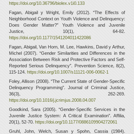
https://doi.org/10.36796/biolex.v1i0.133
Fagan, Abigail y Wright, Emily (2012). “The Effects of
Neighborhood Context on Youth Violence and Delinquency:
Does Gender Matter?” Youth Violence and Juvenile
Justice, 10(1), 64-82.
https://doi.org/10.1177/1541204011422086
Fagan, Abigail, Van Horn, M. Lee, Hawkins, David y Arthur,
Michel (2007). “Gender Similarities and Differences in the
Association Between Risk and Protective Factors and Self-
Reported Serious Delinquency”. Prevention Science, 8(2),
115-124.
https://doi.org/10.1007/s11121-006-0062-1
Foley, Allison (2008). “The Current State of Gender-Specific
Delinquency Programming”. Journal of Criminal Justice,
36(3), 262-269.
https://doi.org/10.1016/j.jcrimjus.2008.04.007
Goodkind, Sara (2005). “Gender-Specific Services in the
Juvenile Justice System: A Critical Examination”. Affilia,
20(1), 52-70.
https://doi.org/10.1177/0886109904272061
Gruhl, John, Welch, Susan y Spohn, Cassia (1984).