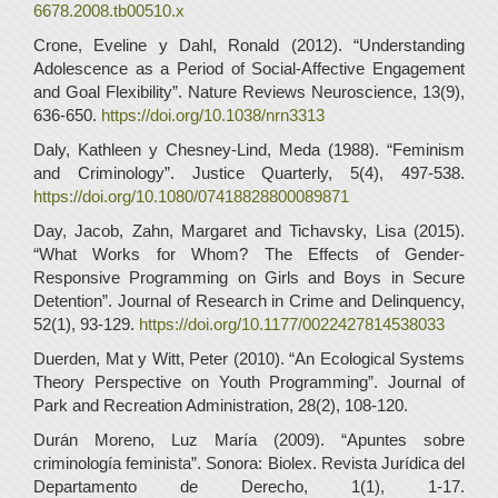
6678.2008.tb00510.x
Crone, Eveline y Dahl, Ronald (2012). “Understanding
Adolescence as a Period of Social-Affective Engagement
and Goal Flexibility”. Nature Reviews Neuroscience, 13(9),
636-650.
https://doi.org/10.1038/nrn3313
Daly, Kathleen y Chesney-Lind, Meda (1988). “Feminism
and Criminology”. Justice Quarterly, 5(4), 497-538.
https://doi.org/10.1080/07418828800089871
Day, Jacob, Zahn, Margaret and Tichavsky, Lisa (2015).
“What Works for Whom? The Effects of Gender-
Responsive Programming on Girls and Boys in Secure
Detention”. Journal of Research in Crime and Delinquency,
52(1), 93-129.
https://doi.org/10.1177/0022427814538033
Duerden, Mat y Witt, Peter (2010). “An Ecological Systems
Theory Perspective on Youth Programming”. Journal of
Park and Recreation Administration, 28(2), 108-120.
Durán Moreno, Luz María (2009). “Apuntes sobre
criminología feminista”. Sonora: Biolex. Revista Jurídica del
Departamento de Derecho, 1(1), 1-17.