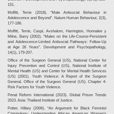
151.
Moffitt, Terrie (2018). “Male Antisocial Behaviour in
Adolescence and Beyond”. Nature Human Behaviour, 2(3),
177-186.
Moffitt, Terrie, Caspi, Avshalom, Harrington, Honnalee y
Milne, Barry (2002). “Males on the Life-Course-Persistent
and Adolescence-Limited Antisocial Pathways: Follow-Up
at Age 26 Years”. Development and Psychopathology,
14(1), 179-207.
Office of the Surgeon General (US), National Center for
Injury Prevention and Control (US), National Institute of
Mental Health (US) and Center for Mental Health Services
(US) (2001). Youth Violence: A Report of the Surgeon
General. Office of the Surgeon General (US). Chapter 4-
Risk Factors for Youth Violence.
Penal Reform International (2023). Global Prison Trends
2023. Asia: Thailand Institute of Justice.
Potter, Hillary (2006). “An Argument for Black Feminist
Criminology: Understanding African American Women’s