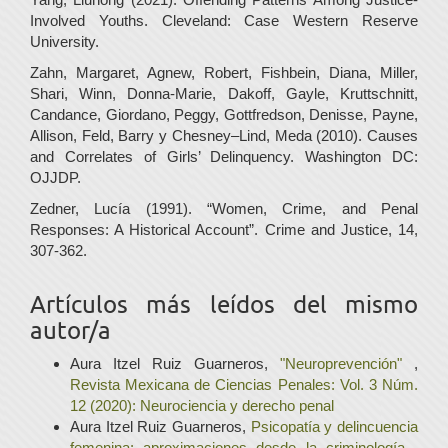
Involved Youths. Cleveland: Case Western Reserve
University.
Zahn, Margaret, Agnew, Robert, Fishbein, Diana, Miller,
Shari, Winn, Donna-Marie, Dakoff, Gayle, Kruttschnitt,
Candance, Giordano, Peggy, Gottfredson, Denisse, Payne,
Allison, Feld, Barry y Chesney–Lind, Meda (2010). Causes
and Correlates of Girls’ Delinquency. Washington DC:
OJJDP.
Zedner, Lucía (1991). “Women, Crime, and Penal
Responses: A Historical Account”. Crime and Justice, 14,
307-362.
Artículos más leídos del mismo
autor/a
Aura Itzel Ruiz Guarneros,
"Neuroprevención"
,
Revista Mexicana de Ciencias Penales: Vol. 3 Núm.
12 (2020): Neurociencia y derecho penal
Aura Itzel Ruiz Guarneros,
Psicopatía y delincuencia
femenina: aproximaciones desde la criminología
,