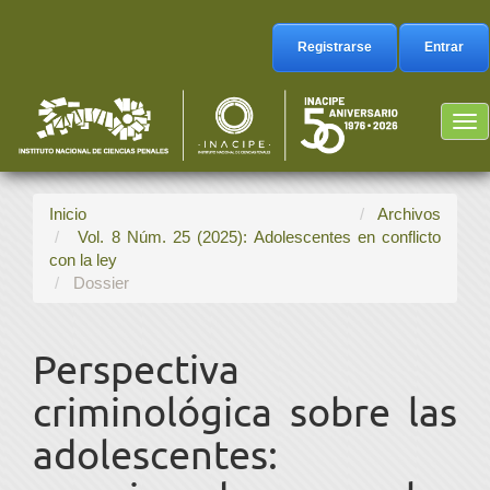
Navegación
principal
Registrarse
Entrar
Contenido
principal
Barra
Tog
lateral
nav
Inicio
Archivos
Vol. 8 Núm. 25 (2025): Adolescentes en conflicto
con la ley
Dossier
Perspectiva
criminológica sobre las
adolescentes: