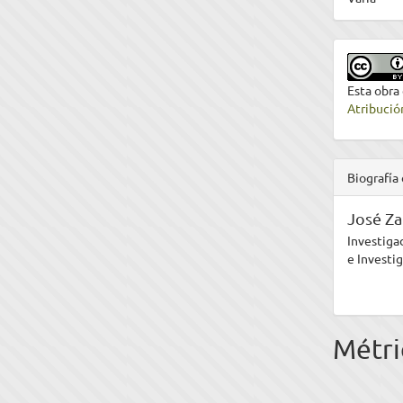
Esta obra
Atribució
Biografía 
José Z
Investiga
e Invest
Métri