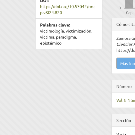
DOI:
https://doi.org/10.57042/rmc
p.v8i24.820
Detal
Cómo cit
Palabras clave:
del
victimología, victimización,
víctima, paradigma,
Zamora Gra
artíc
epistémico
Ciencias 
https://d
Más for
Número
Vol. 8 Núm
Sección
Varia