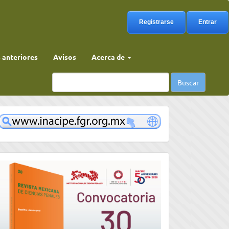
Registrarse
Entrar
anteriores
Avisos
Acerca de
Buscar
www
convocatoria