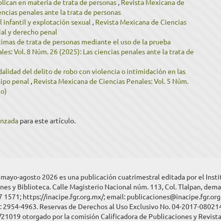
plican en materia de trata de personas
,
Revista Mexicana de
encias penales ante la trata de personas
 infantil y explotación sexual
,
Revista Mexicana de Ciencias
cial y derecho penal
ctimas de trata de personas mediante el uso de la prueba
es: Vol. 8 Núm. 26 (2025): Las ciencias penales ante la trata de
lidad del delito de robo con violencia o intimidación en las
 tipo penal
,
Revista Mexicana de Ciencias Penales: Vol. 5 Núm.
to)
anzada
para este artículo.
, mayo-agosto 2026 es una publicación cuatrimestral editada por el Inst
nes y Biblioteca. Calle Magisterio Nacional núm. 113, Col. Tlalpan, dema
7 1571; https://inacipe.fgr.org.mx/; email: publicaciones@inacipe.fgr.or
N: 2954-4963. Reservas de Derechos al Uso Exclusivo No. 04-2017-08021
1019 otorgado por la comisión Calificadora de Publicaciones y Revistas