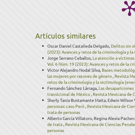
Artículos similares
Oscar Daniel Castañeda Delgado,
Delitos sin 
(2023): Avances y retos de la criminología y la
Jorge Serrano Ceballos,
La atención a víctimas
Vol. 6 Núm. 19 (2023): Avances y retos de la cr
Victor Alejandro Nodal Silva,
Bases metodológic
las mujeres por razones de género
,
Revista Me
retos de la criminología y la victimología (ener
Fernando Sánchez Lárraga,
Las desapariciones 
transicional de México
,
Revista Mexicana de Ci
Sherly Tania Bustamante Maita, Edwin Wilson 
personas: caso Perú
,
Revista Mexicana de Cienc
trata de personas
Alberto García Villatoro, Regina Alexia Pache
de trata
,
Revista Mexicana de Ciencias Penales:
personas