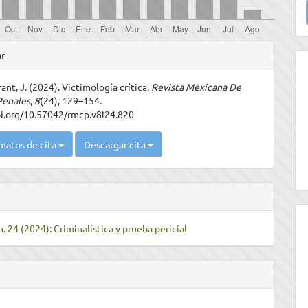
u
a
les
ar
nt, J. (2024). Victimología crítica.
Revista Mexicana De
ulo
Penales
,
8
(24), 129–154.
oi.org/10.57042/rmcp.v8i24.820
matos de cita
Descargar cita
. 24 (2024): Criminalística y prueba pericial