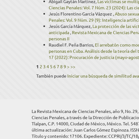
Abigail Gaytán Martínez,
Las víctimas se multi
Ciencias Penales: Vol. 7 Núm. 23 (2024): Las ci
Jesús Florentino García Vázquez ,
Abuso sexual
Penales: Vol. 9 Núm. 29 (9): Inteligencia artifi
Jesús García Márquez,
La protección de las ví
anticipada
,
Revista Mexicana de Ciencias Penal
personas II
Raudiel F. Peña Barrios,
El arrebatón como moda
personas en Cuba. Análisis desde la teoría del
17 (2022): Procuración de justicia (mayo-agos
1
2
3
4
5
6
7
8
9
>
>>
También puede
Iniciar una búsqueda de similitud av
La Revista Mexicana de Ciencias Penales, año 9, No. 29
Ciencias Penales, a través de la Dirección de Publicacio
Tlalpan, C.P. 14000, Ciudad de México, México. Tel. 548
última actualización: Juan Carlos Gómez Espinoza. ISS
Título y contenido: 17106. Expediente: CCPRI/3/TC/18/2