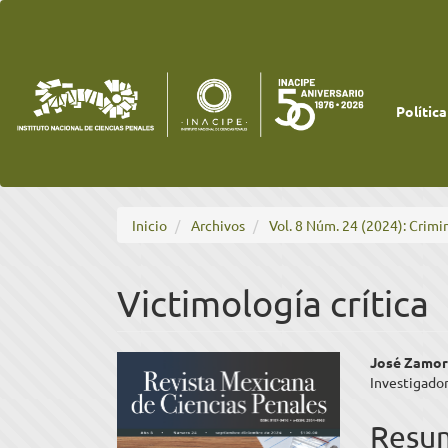
Navegación
principal
Contenido
principal
Barra
lateral
Política
Inicio
Archivos
Vol. 8 Núm. 24 (2024): Crimin
Victimología crítica
Barra
Cont
José Zamor
Investigado
lateral
princ
del
del
Resu