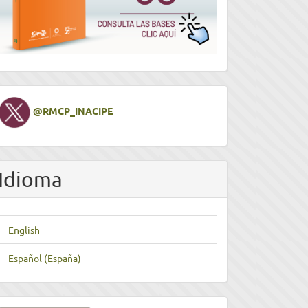
Twitter
@RMCP_INACIPE
Idioma
English
Español (España)
nviar