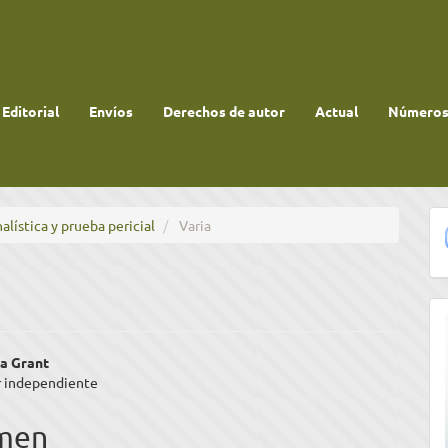
 Editorial
Envíos
Derechos de autor
Actual
Números 
alística y prueba pericial
Varia
enido
a Grant
r independiente
ipal
men