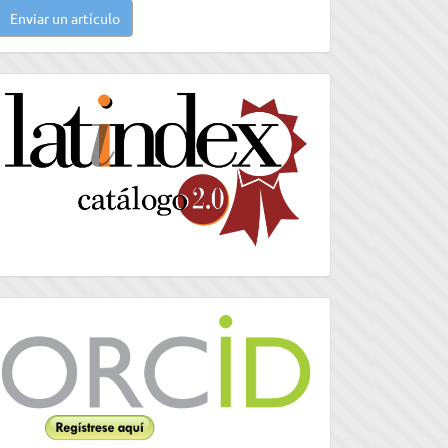
Enviar un artículo
n
rtículo
latindex
Orcid