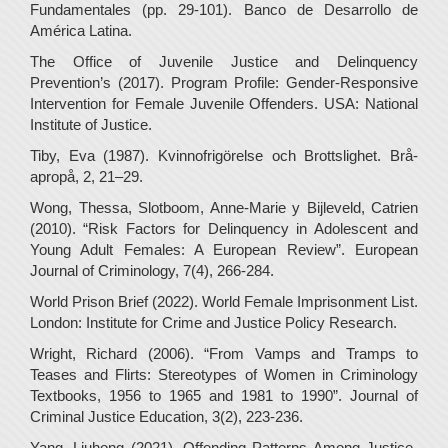
Fundamentales (pp. 29-101). Banco de Desarrollo de
América Latina.
The Office of Juvenile Justice and Delinquency
Prevention’s (2017). Program Profile: Gender-Responsive
Intervention for Female Juvenile Offenders. USA: National
Institute of Justice.
Tiby, Eva (1987). Kvinnofrigörelse och Brottslighet. Brå-
apropå, 2, 21–29.
Wong, Thessa, Slotboom, Anne-Marie y Bijleveld, Catrien
(2010). “Risk Factors for Delinquency in Adolescent and
Young Adult Females: A European Review”. European
Journal of Criminology, 7(4), 266-284.
World Prison Brief (2022). World Female Imprisonment List.
London: Institute for Crime and Justice Policy Research.
Wright, Richard (2006). “From Vamps and Tramps to
Teases and Flirts: Stereotypes of Women in Criminology
Textbooks, 1956 to 1965 and 1981 to 1990”. Journal of
Criminal Justice Education, 3(2), 223-236.
Yang, Liuhong (2021). Offending Patterns Among Justice-