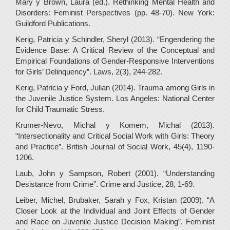
Mary y Brown, Laura (ed.). Rethinking Mental Health and
Disorders: Feminist Perspectives (pp. 48-70). New York:
Guildford Publications.
Kerig, Patricia y Schindler, Sheryl (2013). “Engendering the
Evidence Base: A Critical Review of the Conceptual and
Empirical Foundations of Gender-Responsive Interventions
for Girls’ Delinquency”. Laws, 2(3), 244-282.
Kerig, Patricia y Ford, Julian (2014). Trauma among Girls in
the Juvenile Justice System. Los Angeles: National Center
for Child Traumatic Stress.
Krumer-Nevo, Michal y Komem, Michal (2013).
“Intersectionality and Critical Social Work with Girls: Theory
and Practice”. British Journal of Social Work, 45(4), 1190-
1206.
Laub, John y Sampson, Robert (2001). “Understanding
Desistance from Crime”. Crime and Justice, 28, 1-69.
Leiber, Michel, Brubaker, Sarah y Fox, Kristan (2009). “A
Closer Look at the Individual and Joint Effects of Gender
and Race on Juvenile Justice Decision Making”. Feminist