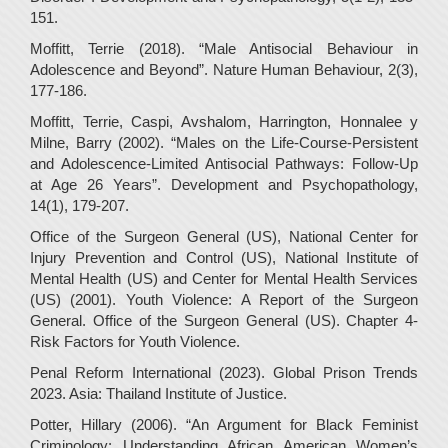
151.
Moffitt, Terrie (2018). “Male Antisocial Behaviour in
Adolescence and Beyond”. Nature Human Behaviour, 2(3),
177-186.
Moffitt, Terrie, Caspi, Avshalom, Harrington, Honnalee y
Milne, Barry (2002). “Males on the Life-Course-Persistent
and Adolescence-Limited Antisocial Pathways: Follow-Up
at Age 26 Years”. Development and Psychopathology,
14(1), 179-207.
Office of the Surgeon General (US), National Center for
Injury Prevention and Control (US), National Institute of
Mental Health (US) and Center for Mental Health Services
(US) (2001). Youth Violence: A Report of the Surgeon
General. Office of the Surgeon General (US). Chapter 4-
Risk Factors for Youth Violence.
Penal Reform International (2023). Global Prison Trends
2023. Asia: Thailand Institute of Justice.
Potter, Hillary (2006). “An Argument for Black Feminist
Criminology: Understanding African American Women’s