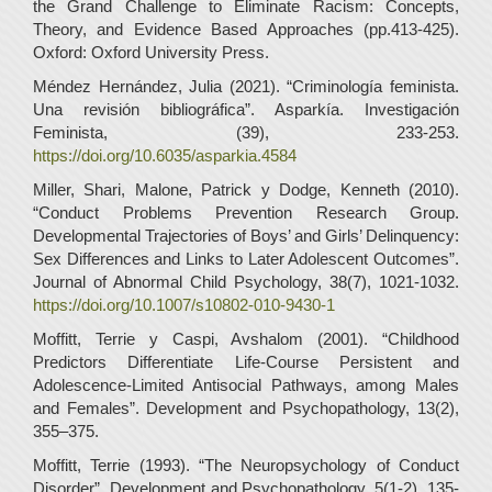
the Grand Challenge to Eliminate Racism: Concepts,
Theory, and Evidence Based Approaches (pp.413-425).
Oxford: Oxford University Press.
Méndez Hernández, Julia (2021). “Criminología feminista.
Una revisión bibliográfica”. Asparkía. Investigación
Feminista, (39), 233-253.
https://doi.org/10.6035/asparkia.4584
Miller, Shari, Malone, Patrick y Dodge, Kenneth (2010).
“Conduct Problems Prevention Research Group.
Developmental Trajectories of Boys’ and Girls’ Delinquency:
Sex Differences and Links to Later Adolescent Outcomes”.
Journal of Abnormal Child Psychology, 38(7), 1021-1032.
https://doi.org/10.1007/s10802-010-9430-1
Moffitt, Terrie y Caspi, Avshalom (2001). “Childhood
Predictors Differentiate Life-Course Persistent and
Adolescence-Limited Antisocial Pathways, among Males
and Females”. Development and Psychopathology, 13(2),
355–375.
Moffitt, Terrie (1993). “The Neuropsychology of Conduct
Disorder”. Development and Psychopathology, 5(1-2), 135-