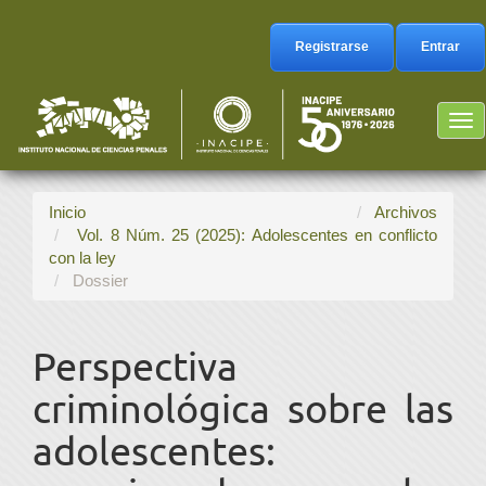
Navegación
principal
Registrarse
Entrar
Contenido
principal
Barra
Tog
lateral
nav
Inicio
Archivos
Vol. 8 Núm. 25 (2025): Adolescentes en conflicto
con la ley
Dossier
Perspectiva
criminológica sobre las
adolescentes: