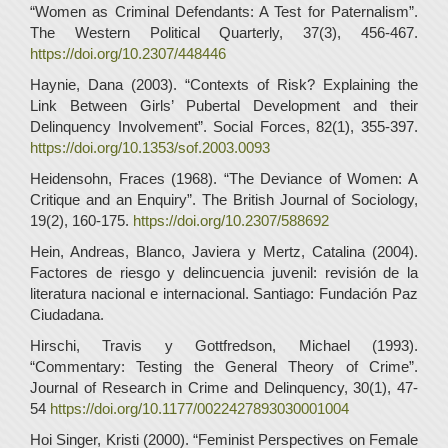
“Women as Criminal Defendants: A Test for Paternalism”.
The Western Political Quarterly, 37(3), 456-467.
https://doi.org/10.2307/448446
Haynie, Dana (2003). “Contexts of Risk? Explaining the
Link Between Girls’ Pubertal Development and their
Delinquency Involvement”. Social Forces, 82(1), 355-397.
https://doi.org/10.1353/sof.2003.0093
Heidensohn, Fraces (1968). “The Deviance of Women: A
Critique and an Enquiry”. The British Journal of Sociology,
19(2), 160-175.
https://doi.org/10.2307/588692
Hein, Andreas, Blanco, Javiera y Mertz, Catalina (2004).
Factores de riesgo y delincuencia juvenil: revisión de la
literatura nacional e internacional. Santiago: Fundación Paz
Ciudadana.
Hirschi, Travis y Gottfredson, Michael (1993).
“Commentary: Testing the General Theory of Crime”.
Journal of Research in Crime and Delinquency, 30(1), 47-
54
https://doi.org/10.1177/0022427893030001004
Hoi Singer, Kristi (2000). “Feminist Perspectives on Female