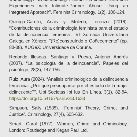
Experiences with Intimate-Partner Abuse Using an
Integrated Approach”. Feminist Criminology, 1(2), 106-124.
Quiroga-Carrillo, Anais y Moledo, Lorenzo (2019).
“Contribuciones de la criminología feminista para el estudio
de la delincuencia femenina". VI Xornada Universitaria
Galega en Xénero, "(Re)construíndo o Coñecemento” (pp.
89-98). XUGeX: Universidade da Coruña.
Redondo Illescas, Santiago y Pueyo, Antonio Andrés
(2007). “La psicología de la delincuencia”. Papeles del
psicólogo, 28(3), 147-156.
Ruiz, Aura (2024). “Análisis criminológico de la delincuencia
femenina: ¿Por qué preocuparse por el estudio de la mujer
delincuente?”. Ubi Societas Ibi Ius En Línea, 3(1), 82-94.
https://doi.org/10.54167/usiil.v3i3.1633
Simpson, Sally (1989). “Feminist Theory, Crime, and
Justice”. Criminology, 27(4), 605-632.
Smart, Carol (1977). Women, Crime and Criminology.
London: Routledge and Kegan Paul Ltd.