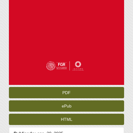
PDF
ePub
HTML