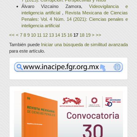
Álvaro Vizcaíno Zamora,
Videovigilancia e
inteligencia artificial
,
Revista Mexicana de Ciencias
Penales: Vol. 4 Núm. 14 (2021): Ciencias penales e
inteligencia artificial
<<
<
7
8
9
10
11
12
13
14
15
16
17
18
19
>
>>
También puede
Iniciar una búsqueda de similitud avanzada
para este artículo.
www
convocatoria