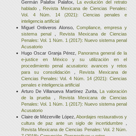
Germán Palafox Palafox,
La evolución del retrato
hablado
,
Revista Mexicana de Ciencias Penales:
Vol. 4 Núm. 14 (2021): Ciencias penales e
inteligencia artificial
Miguel Ontiveros Alonso,
Compliance, empresa y
sistema penal
,
Revista Mexicana de Ciencias
Penales: Vol. 1 Núm. 1 (2017): Nuevo sistema penal
Acusatorio
Hugo Oscar Granja Pérez,
Panorama general de la
e-justice en México y su utilización en el
procedimiento penal acusatorio: avances y retos
para su consolidación
,
Revista Mexicana de
Ciencias Penales: Vol. 4 Núm. 14 (2021): Ciencias
penales e inteligencia artificial
Arturo De Villanueva Martínez Zurita,
La valoración
de la prueba
,
Revista Mexicana de Ciencias
Penales: Vol. 1 Núm. 1 (2017): Nuevo sistema penal
Acusatorio
Claire de Mézerville López,
Abordajes restaurativos y
cultura de paz ante un siglo de incertidumbre
,
Revista Mexicana de Ciencias Penales: Vol. 2 Núm.
7 (2019): Corrupción. Perspectivas y retos