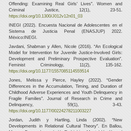
Offending: Examining Real Girls’ Lives”. Women and
Criminal Justice, 12(1), 23-51.
https://doi.org/10.1300/J012v12n01_03
INEGI (2022). Encuesta Nacional de Adolescentes en el
Sistema de Justicia Penal (ENASJUP) 2022.
México:INEGI.
Javdani, Shabman y Allen, Nicole (2016). “An Ecological
Model for Intervention for Juvenile Justice-Involved Girls:
Development and Preliminary Prospective Evaluation”.
Feminist Criminology, 11(2), 135-162.
https://doi.org/10.1177/1557085114559514
Jones, Melissa y Pierce, Hayley (2022). “Gender
Differences in the Accumulation, Timing, and Duration of
Childhood Adverse Experiences and Youth Delinquency in
Fragile Families”. Journal of Research in Crime and
Delinquency, 59(1), 3-43.
https://doi.org/10.1177/00224278211003227
Jordan, Judith y Hartling, Linda (2002). “New
Developments in Relational Cultural Theory”. En Ballou,