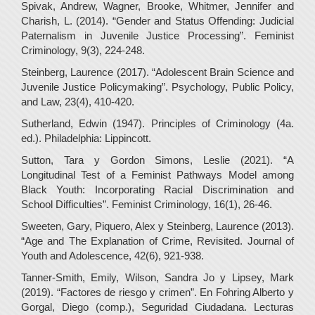
Spivak, Andrew, Wagner, Brooke, Whitmer, Jennifer and
Charish, L. (2014). “Gender and Status Offending: Judicial
Paternalism in Juvenile Justice Processing”. Feminist
Criminology, 9(3), 224-248.
Steinberg, Laurence (2017). “Adolescent Brain Science and
Juvenile Justice Policymaking”. Psychology, Public Policy,
and Law, 23(4), 410-420.
Sutherland, Edwin (1947). Principles of Criminology (4a.
ed.). Philadelphia: Lippincott.
Sutton, Tara y Gordon Simons, Leslie (2021). “A
Longitudinal Test of a Feminist Pathways Model among
Black Youth: Incorporating Racial Discrimination and
School Difficulties”. Feminist Criminology, 16(1), 26-46.
Sweeten, Gary, Piquero, Alex y Steinberg, Laurence (2013).
“Age and The Explanation of Crime, Revisited. Journal of
Youth and Adolescence, 42(6), 921-938.
Tanner-Smith, Emily, Wilson, Sandra Jo y Lipsey, Mark
(2019). “Factores de riesgo y crimen”. En Fohring Alberto y
Gorgal, Diego (comp.), Seguridad Ciudadana. Lecturas