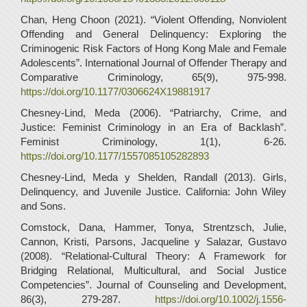
Chan, Heng Choon (2021). “Violent Offending, Nonviolent
Offending and General Delinquency: Exploring the
Criminogenic Risk Factors of Hong Kong Male and Female
Adolescents”. International Journal of Offender Therapy and
Comparative Criminology, 65(9), 975-998.
https://doi.org/10.1177/0306624X19881917
Chesney-Lind, Meda (2006). “Patriarchy, Crime, and
Justice: Feminist Criminology in an Era of Backlash”.
Feminist Criminology, 1(1), 6-26.
https://doi.org/10.1177/1557085105282893
Chesney-Lind, Meda y Shelden, Randall (2013). Girls,
Delinquency, and Juvenile Justice. California: John Wiley
and Sons.
Comstock, Dana, Hammer, Tonya, Strentzsch, Julie,
Cannon, Kristi, Parsons, Jacqueline y Salazar, Gustavo
(2008). “Relational-Cultural Theory: A Framework for
Bridging Relational, Multicultural, and Social Justice
Competencies”. Journal of Counseling and Development,
86(3), 279-287.
https://doi.org/10.1002/j.1556-