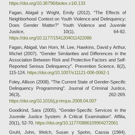
https://doi.org/10.36796/biolex.v1i0.133
Fagan, Abigail y Wright, Emily (2012). “The Effects of
Neighborhood Context on Youth Violence and Delinquency:
Does Gender Matter?” Youth Violence and Juvenile
Justice, 10(1), 64-82.
https://doi.org/10.1177/1541204011422086
Fagan, Abigail, Van Horn, M. Lee, Hawkins, David y Arthur,
Michel (2007). “Gender Similarities and Differences in the
Association Between Risk and Protective Factors and Self-
Reported Serious Delinquency”. Prevention Science, 8(2),
115-124.
https://doi.org/10.1007/s11121-006-0062-1
Foley, Allison (2008). “The Current State of Gender-Specific
Delinquency Programming”. Journal of Criminal Justice,
36(3), 262-269.
https://doi.org/10.1016/j.jcrimjus.2008.04.007
Goodkind, Sara (2005). “Gender-Specific Services in the
Juvenile Justice System: A Critical Examination”. Affilia,
20(1), 52-70.
https://doi.org/10.1177/0886109904272061
Gruhl, John, Welch, Susan y Spohn, Cassia (1984).