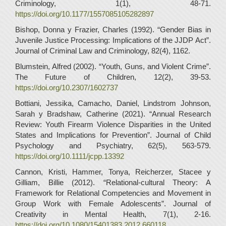
Criminology, 1(1), 48-71.
https://doi.org/10.1177/1557085105282897
Bishop, Donna y Frazier, Charles (1992). “Gender Bias in
Juvenile Justice Processing: Implications of the JJDP Act”.
Journal of Criminal Law and Criminology, 82(4), 1162.
Blumstein, Alfred (2002). “Youth, Guns, and Violent Crime”.
The Future of Children, 12(2), 39-53.
https://doi.org/10.2307/1602737
Bottiani, Jessika, Camacho, Daniel, Lindstrom Johnson,
Sarah y Bradshaw, Catherine (2021). “Annual Research
Review: Youth Firearm Violence Disparities in the United
States and Implications for Prevention”. Journal of Child
Psychology and Psychiatry, 62(5), 563-579.
https://doi.org/10.1111/jcpp.13392
Cannon, Kristi, Hammer, Tonya, Reicherzer, Stacee y
Gilliam, Billie (2012). “Relational-cultural Theory: A
Framework for Relational Competencies and Movement in
Group Work with Female Adolescents”. Journal of
Creativity in Mental Health, 7(1), 2-16.
https://doi.org/10.1080/15401383.2012.660118