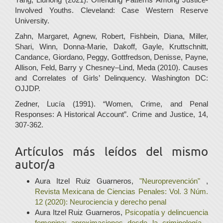
Involved Youths. Cleveland: Case Western Reserve
University.
Zahn, Margaret, Agnew, Robert, Fishbein, Diana, Miller,
Shari, Winn, Donna-Marie, Dakoff, Gayle, Kruttschnitt,
Candance, Giordano, Peggy, Gottfredson, Denisse, Payne,
Allison, Feld, Barry y Chesney–Lind, Meda (2010). Causes
and Correlates of Girls’ Delinquency. Washington DC:
OJJDP.
Zedner, Lucía (1991). “Women, Crime, and Penal
Responses: A Historical Account”. Crime and Justice, 14,
307-362.
Artículos más leídos del mismo
autor/a
Aura Itzel Ruiz Guarneros,
"Neuroprevención"
,
Revista Mexicana de Ciencias Penales: Vol. 3 Núm.
12 (2020): Neurociencia y derecho penal
Aura Itzel Ruiz Guarneros,
Psicopatía y delincuencia
femenina: aproximaciones desde la criminología
,