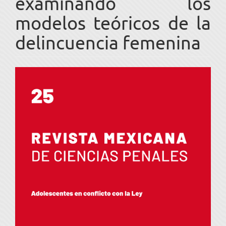
examinando los
modelos teóricos de la
delincuencia femenina
Barra
lateral
del
artículo