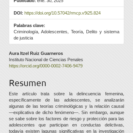
Publicado:
ene. 30, 2025
DOI:
https://doi.org/10.57042/rmcp.v9i25.824
Palabras clave:
Criminología, Adolescentes, Teoría, Delito y sistema
de justicia
Contenido
Aura Itzel Ruiz Guarneros
Instituto Nacional de Ciencias Penales
principal
https://orcid.org/0000-0002-7406-9479
del
Resumen
artículo
Este artículo trata sobre la delincuencia femenina,
específicamente de las adolescentes, se analizarán
algunas de las teorías criminológicas y la relación causal
—explicativa de dicho fenómeno—. Sin embargo, aunque
se sabe sobre los factores de riesgo y protección para las
adolescentes que participan en conductas delictivas,
todavía existen lagunas significativas en la investigación