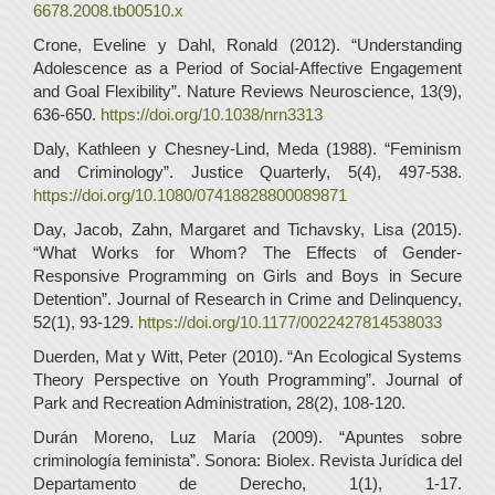
6678.2008.tb00510.x
Crone, Eveline y Dahl, Ronald (2012). “Understanding
Adolescence as a Period of Social-Affective Engagement
and Goal Flexibility”. Nature Reviews Neuroscience, 13(9),
636-650.
https://doi.org/10.1038/nrn3313
Daly, Kathleen y Chesney-Lind, Meda (1988). “Feminism
and Criminology”. Justice Quarterly, 5(4), 497-538.
https://doi.org/10.1080/07418828800089871
Day, Jacob, Zahn, Margaret and Tichavsky, Lisa (2015).
“What Works for Whom? The Effects of Gender-
Responsive Programming on Girls and Boys in Secure
Detention”. Journal of Research in Crime and Delinquency,
52(1), 93-129.
https://doi.org/10.1177/0022427814538033
Duerden, Mat y Witt, Peter (2010). “An Ecological Systems
Theory Perspective on Youth Programming”. Journal of
Park and Recreation Administration, 28(2), 108-120.
Durán Moreno, Luz María (2009). “Apuntes sobre
criminología feminista”. Sonora: Biolex. Revista Jurídica del
Departamento de Derecho, 1(1), 1-17.