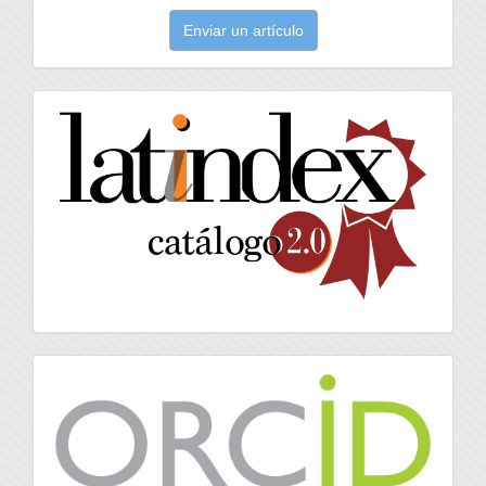
Enviar
Enviar un artículo
un
artículo
latindex
Orcid