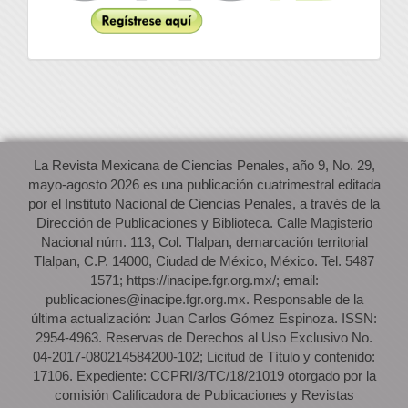
La Revista Mexicana de Ciencias Penales, año 9, No. 29,
mayo-agosto 2026 es una publicación cuatrimestral editada
por el Instituto Nacional de Ciencias Penales, a través de la
Dirección de Publicaciones y Biblioteca. Calle Magisterio
Nacional núm. 113, Col. Tlalpan, demarcación territorial
Tlalpan, C.P. 14000, Ciudad de México, México. Tel. 5487
1571; https://inacipe.fgr.org.mx/; email:
publicaciones@inacipe.fgr.org.mx. Responsable de la
última actualización: Juan Carlos Gómez Espinoza. ISSN:
2954-4963. Reservas de Derechos al Uso Exclusivo No.
04-2017-080214584200-102; Licitud de Título y contenido:
17106. Expediente: CCPRI/3/TC/18/21019 otorgado por la
comisión Calificadora de Publicaciones y Revistas