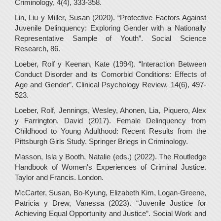
Criminology, 4(4), 333-358.
Lin, Liu y Miller, Susan (2020). “Protective Factors Against
Juvenile Delinquency: Exploring Gender with a Nationally
Representative Sample of Youth”. Social Science
Research, 86.
Loeber, Rolf y Keenan, Kate (1994). “Interaction Between
Conduct Disorder and its Comorbid Conditions: Effects of
Age and Gender”. Clinical Psychology Review, 14(6), 497-
523.
Loeber, Rolf, Jennings, Wesley, Ahonen, Lia, Piquero, Alex
y Farrington, David (2017). Female Delinquency from
Childhood to Young Adulthood: Recent Results from the
Pittsburgh Girls Study. Springer Briegs in Criminology.
Masson, Isla y Booth, Natalie (eds.) (2022). The Routledge
Handbook of Women's Experiences of Criminal Justice.
Taylor and Francis. London.
McCarter, Susan, Bo-Kyung, Elizabeth Kim, Logan-Greene,
Patricia y Drew, Vanessa (2023). “Juvenile Justice for
Achieving Equal Opportunity and Justice”. Social Work and