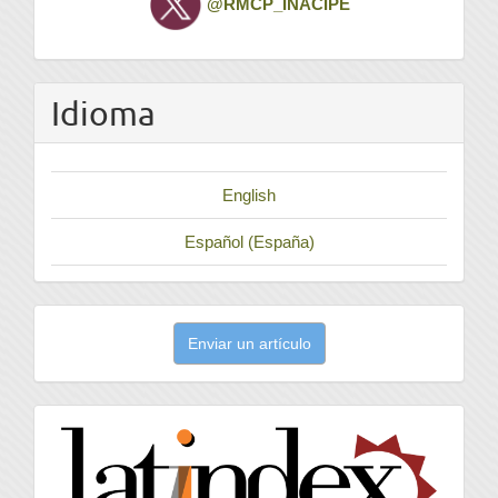
@RMCP_INACIPE
Idioma
English
Español (España)
Enviar
Enviar un artículo
un
artículo
latindex