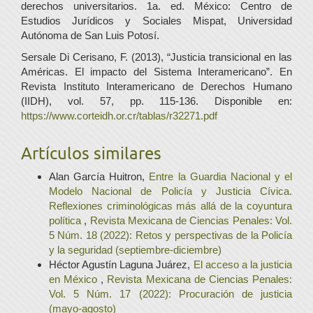
derechos universitarios. 1a. ed. México: Centro de
Estudios Jurídicos y Sociales Mispat, Universidad
Autónoma de San Luis Potosí.
Sersale Di Cerisano, F. (2013), “Justicia transicional en las
Américas. El impacto del Sistema Interamericano”. En
Revista Instituto Interamericano de Derechos Humano
(IIDH), vol. 57, pp. 115-136. Disponible en:
https://www.corteidh.or.cr/tablas/r32271.pdf
Artículos similares
Alan García Huitron,
Entre la Guardia Nacional y el
Modelo Nacional de Policía y Justicia Cívica.
Reflexiones criminológicas más allá de la coyuntura
política
,
Revista Mexicana de Ciencias Penales: Vol.
5 Núm. 18 (2022): Retos y perspectivas de la Policía
y la seguridad (septiembre-diciembre)
Héctor Agustín Laguna Juárez,
El acceso a la justicia
en México
,
Revista Mexicana de Ciencias Penales:
Vol. 5 Núm. 17 (2022): Procuración de justicia
(mayo-agosto)