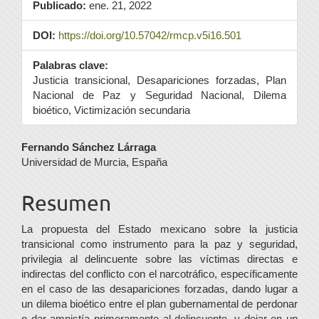
Publicado:
ene. 21, 2022
DOI:
https://doi.org/10.57042/rmcp.v5i16.501
Palabras clave:
Justicia transicional, Desapariciones forzadas, Plan
Nacional de Paz y Seguridad Nacional, Dilema
bioético, Victimización secundaria
Contenido
Fernando Sánchez Lárraga
Universidad de Murcia, España
principal
del
Resumen
artículo
La propuesta del Estado mexicano sobre la justicia
transicional como instrumento para la paz y seguridad,
privilegia al delincuente sobre las víctimas directas e
indirectas del conflicto con el narcotráfico, específicamente
en el caso de las desapariciones forzadas, dando lugar a
un dilema bioético entre el plan gubernamental de perdonar
o dar amnistía primeramente al delincuente, y dejar en un