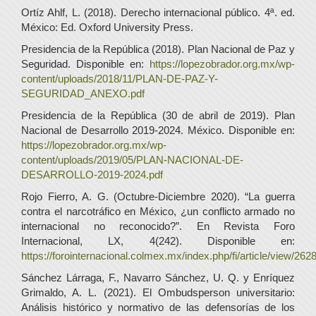
Ortíz Ahlf, L. (2018). Derecho internacional público. 4ª. ed.
México: Ed. Oxford University Press.
Presidencia de la República (2018). Plan Nacional de Paz y
Seguridad. Disponible en:
https://lopezobrador.org.mx/wp-
content/uploads/2018/11/PLAN-DE-PAZ-Y-
SEGURIDAD_ANEXO.pdf
Presidencia de la República (30 de abril de 2019). Plan
Nacional de Desarrollo 2019-2024. México. Disponible en:
https://lopezobrador.org.mx/wp-
content/uploads/2019/05/PLAN-NACIONAL-DE-
DESARROLLO-2019-2024.pdf
Rojo Fierro, A. G. (Octubre-Diciembre 2020). “La guerra
contra el narcotráfico en México, ¿un conflicto armado no
internacional no reconocido?”. En Revista Foro
Internacional, LX, 4(242). Disponible en:
https://forointernacional.colmex.mx/index.php/fi/article/view/262
Sánchez Lárraga, F., Navarro Sánchez, U. Q. y Enríquez
Grimaldo, A. L. (2021). El Ombudsperson universitario:
Análisis histórico y normativo de las defensorías de los