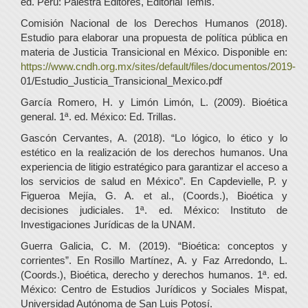
ed. Perú: Palestra Editores, Editorial Temis.
Comisión Nacional de los Derechos Humanos (2018).
Estudio para elaborar una propuesta de política pública en
materia de Justicia Transicional en México. Disponible en:
https://www.cndh.org.mx/sites/default/files/documentos/2019-
01/Estudio_Justicia_Transicional_Mexico.pdf
García Romero, H. y Limón Limón, L. (2009). Bioética
general. 1ª. ed. México: Ed. Trillas.
Gascón Cervantes, A. (2018). “Lo lógico, lo ético y lo
estético en la realización de los derechos humanos. Una
experiencia de litigio estratégico para garantizar el acceso a
los servicios de salud en México”. En Capdevielle, P. y
Figueroa Mejía, G. A. et al., (Coords.), Bioética y
decisiones judiciales. 1ª. ed. México: Instituto de
Investigaciones Jurídicas de la UNAM.
Guerra Galicia, C. M. (2019). “Bioética: conceptos y
corrientes”. En Rosillo Martínez, A. y Faz Arredondo, L.
(Coords.), Bioética, derecho y derechos humanos. 1ª. ed.
México: Centro de Estudios Jurídicos y Sociales Mispat,
Universidad Autónoma de San Luis Potosí.