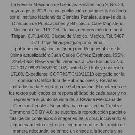
La Revista Mexicana de Ciencias Penales, año 9, No. 29,
mayo-agosto 2026 es una publicación cuatrimestral editada
por el Instituto Nacional de Ciencias Penales, a través de la
Dirección de Publicaciones y Biblioteca. Calle Magisterio
Nacional núm. 113, Col. Tlalpan, demarcación territorial
Tlalpan, C.P. 14000, Ciudad de México, México. Tel. 5487
1571; https://inacipe.fgr.org.mx/; email:
publicaciones@inacipe.fgr.org.mx. Responsable de la
última actualización: Juan Carlos Gómez Espinoza. ISSN:
2954-4963. Reservas de Derechos al Uso Exclusivo No.
04-2017-080214584200-102; Licitud de Título y contenido:
17106. Expediente: CCPRI/3/TC/18/21019 otorgado por la
comisión Calificadora de Publicaciones y Revistas
Ilustradas de la Secretaría de Gobernación. El contenido de
los textos publicados es responsabilidad de cada autor y no
representa el punto de vista de la Revista Mexicana de
Ciencias Penales. Se publica bajo una licencia Creative
Commons CC BY 4.0: se autoriza la reproducción parcial o
total de los contenidos o imágenes de la obra, incluyendo el
almacenamiento electrónico, siempre que se dé crédito de
manera adecuada, se brinde un enlace a la licencia y se