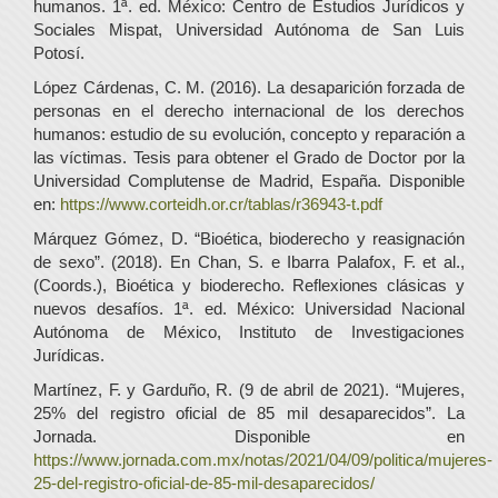
humanos. 1ª. ed. México: Centro de Estudios Jurídicos y
Sociales Mispat, Universidad Autónoma de San Luis
Potosí.
López Cárdenas, C. M. (2016). La desaparición forzada de
personas en el derecho internacional de los derechos
humanos: estudio de su evolución, concepto y reparación a
las víctimas. Tesis para obtener el Grado de Doctor por la
Universidad Complutense de Madrid, España. Disponible
en:
https://www.corteidh.or.cr/tablas/r36943-t.pdf
Márquez Gómez, D. “Bioética, bioderecho y reasignación
de sexo”. (2018). En Chan, S. e Ibarra Palafox, F. et al.,
(Coords.), Bioética y bioderecho. Reflexiones clásicas y
nuevos desafíos. 1ª. ed. México: Universidad Nacional
Autónoma de México, Instituto de Investigaciones
Jurídicas.
Martínez, F. y Garduño, R. (9 de abril de 2021). “Mujeres,
25% del registro oficial de 85 mil desaparecidos”. La
Jornada. Disponible en
https://www.jornada.com.mx/notas/2021/04/09/politica/mujeres-
25-del-registro-oficial-de-85-mil-desaparecidos/