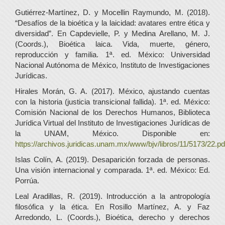
Gutiérrez-Martínez, D. y Mocellin Raymundo, M. (2018).
“Desafíos de la bioética y la laicidad: avatares entre ética y
diversidad”. En Capdevielle, P. y Medina Arellano, M. J.
(Coords.), Bioética laica. Vida, muerte, género,
reproducción y familia. 1ª. ed. México: Universidad
Nacional Autónoma de México, Instituto de Investigaciones
Jurídicas.
Hirales Morán, G. A. (2017). México, ajustando cuentas
con la historia (justicia transicional fallida). 1ª. ed. México:
Comisión Nacional de los Derechos Humanos, Biblioteca
Jurídica Virtual del Instituto de Investigaciones Jurídicas de
la UNAM, México. Disponible en:
https://archivos.juridicas.unam.mx/www/bjv/libros/11/5173/22.pd
Islas Colín, A. (2019). Desaparición forzada de personas.
Una visión internacional y comparada. 1ª. ed. México: Ed.
Porrúa.
Leal Aradillas, R. (2019). Introducción a la antropología
filosófica y la ética. En Rosillo Martínez, A. y Faz
Arredondo, L. (Coords.), Bioética, derecho y derechos