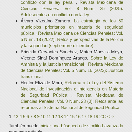
conflicto con la ley penal
,
Revista Mexicana de
Ciencias Penales: Vol. 8 Núm. 25 (2025):
Adolescentes en conflicto con la ley
Álvaro Vizcaíno Zamora,
La estrategia de los 50
municipios prioritarios en materia de seguridad
pública
,
Revista Mexicana de Ciencias Penales: Vol.
5 Núm. 18 (2022): Retos y perspectivas de la Policía
y la seguridad (septiembre-diciembre)
Briceida Cervantes Sánchez, Mateo Mansilla-Moya,
Vicente Sinaí Domínguez Arango,
Sobre la Ley de
Amnistía y la justicia transicional
,
Revista Mexicana
de Ciencias Penales: Vol. 5 Núm. 16 (2022): Justicia
transicional
Héctor Elizalde Mora,
Reforma a la Ley del Sistema
Nacional de Investigación e Inteligencia en Materia
de Seguridad Pública
,
Revista Mexicana de
Ciencias Penales: Vol. 9 Núm. 28 (9): Retos ante las
reformas al Sistema Nacional de Seguridad Pública
1
2
3
4
5
6
7
8
9
10
11
12
13
14
15
16
17
18
19
20
>
>>
También puede
Iniciar una búsqueda de similitud avanzada
para este artículo.