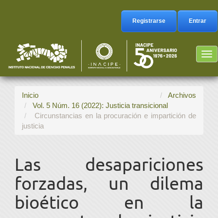
Navegación
principal
Registrarse
Entrar
Contenido
principal
Barra
Tog
lateral
nav
Inicio
Archivos
Vol. 5 Núm. 16 (2022): Justicia transicional
Circunstancias en la procuración e impartición de
justicia
Las desapariciones
forzadas, un dilema
bioético en la