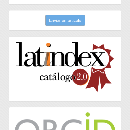
Enviar
Enviar un artículo
un
artículo
latindex
Orcid