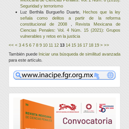
Seguridad y terrorismo
Luz Berthila Burgueño Duarte,
Hechos que la ley
señala como delitos a partir de la reforma
constitucional de 2008
,
Revista Mexicana de
Ciencias Penales: Vol. 4 Núm. 15 (2021): Grupos
vulnerables y retos en la justicia
<<
<
3
4
5
6
7
8
9
10
11
12
13
14
15
16
17
18
19
>
>>
También puede
Iniciar una búsqueda de similitud avanzada
para este artículo.
www
convocatoria