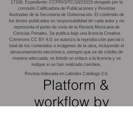
17106. Expediente: CCPRI/3/TC/18/21019 otorgado por la
comisión Calificadora de Publicaciones y Revistas
Ilustradas de la Secretaría de Gobernación. El contenido de
los textos publicados es responsabilidad de cada autor y no
representa el punto de vista de la Revista Mexicana de
Ciencias Penales. Se publica bajo una licencia Creative
Commons CC BY 4.0: se autoriza la reproducción parcial o
total de los contenidos o imágenes de la obra, incluyendo el
almacenamiento electrónico, siempre que se dé crédito de
manera adecuada, se brinde un enlace a la licencia y se
indique si se han realizado cambios.
Revista indexada en Latindex Catálogo 2.0.