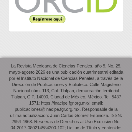
La Revista Mexicana de Ciencias Penales, año 9, No. 29,
mayo-agosto 2026 es una publicación cuatrimestral editada
por el Instituto Nacional de Ciencias Penales, a través de la
Dirección de Publicaciones y Biblioteca. Calle Magisterio
Nacional núm. 113, Col. Tlalpan, demarcación territorial
Tlalpan, C.P. 14000, Ciudad de México, México. Tel. 5487
1571; https://inacipe.fgr.org.mx/; email:
publicaciones@inacipe.fgr.org.mx. Responsable de la
última actualización: Juan Carlos Gómez Espinoza. ISSN:
2954-4963. Reservas de Derechos al Uso Exclusivo No.
04-2017-080214584200-102; Licitud de Título y contenido: