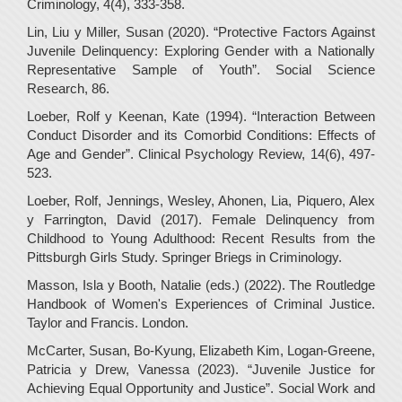
Criminology, 4(4), 333-358.
Lin, Liu y Miller, Susan (2020). “Protective Factors Against
Juvenile Delinquency: Exploring Gender with a Nationally
Representative Sample of Youth”. Social Science
Research, 86.
Loeber, Rolf y Keenan, Kate (1994). “Interaction Between
Conduct Disorder and its Comorbid Conditions: Effects of
Age and Gender”. Clinical Psychology Review, 14(6), 497-
523.
Loeber, Rolf, Jennings, Wesley, Ahonen, Lia, Piquero, Alex
y Farrington, David (2017). Female Delinquency from
Childhood to Young Adulthood: Recent Results from the
Pittsburgh Girls Study. Springer Briegs in Criminology.
Masson, Isla y Booth, Natalie (eds.) (2022). The Routledge
Handbook of Women's Experiences of Criminal Justice.
Taylor and Francis. London.
McCarter, Susan, Bo-Kyung, Elizabeth Kim, Logan-Greene,
Patricia y Drew, Vanessa (2023). “Juvenile Justice for
Achieving Equal Opportunity and Justice”. Social Work and