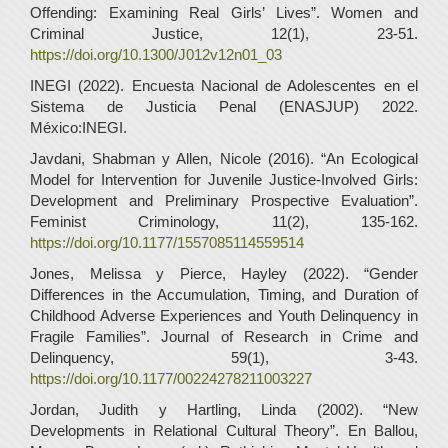
Offending: Examining Real Girls’ Lives”. Women and
Criminal Justice, 12(1), 23-51.
https://doi.org/10.1300/J012v12n01_03
INEGI (2022). Encuesta Nacional de Adolescentes en el
Sistema de Justicia Penal (ENASJUP) 2022.
México:INEGI.
Javdani, Shabman y Allen, Nicole (2016). “An Ecological
Model for Intervention for Juvenile Justice-Involved Girls:
Development and Preliminary Prospective Evaluation”.
Feminist Criminology, 11(2), 135-162.
https://doi.org/10.1177/1557085114559514
Jones, Melissa y Pierce, Hayley (2022). “Gender
Differences in the Accumulation, Timing, and Duration of
Childhood Adverse Experiences and Youth Delinquency in
Fragile Families”. Journal of Research in Crime and
Delinquency, 59(1), 3-43.
https://doi.org/10.1177/00224278211003227
Jordan, Judith y Hartling, Linda (2002). “New
Developments in Relational Cultural Theory”. En Ballou,