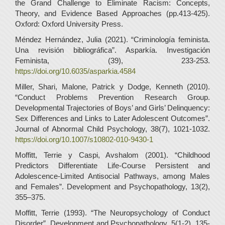
the Grand Challenge to Eliminate Racism: Concepts,
Theory, and Evidence Based Approaches (pp.413-425).
Oxford: Oxford University Press.
Méndez Hernández, Julia (2021). “Criminología feminista.
Una revisión bibliográfica”. Asparkía. Investigación
Feminista, (39), 233-253.
https://doi.org/10.6035/asparkia.4584
Miller, Shari, Malone, Patrick y Dodge, Kenneth (2010).
“Conduct Problems Prevention Research Group.
Developmental Trajectories of Boys’ and Girls’ Delinquency:
Sex Differences and Links to Later Adolescent Outcomes”.
Journal of Abnormal Child Psychology, 38(7), 1021-1032.
https://doi.org/10.1007/s10802-010-9430-1
Moffitt, Terrie y Caspi, Avshalom (2001). “Childhood
Predictors Differentiate Life-Course Persistent and
Adolescence-Limited Antisocial Pathways, among Males
and Females”. Development and Psychopathology, 13(2),
355–375.
Moffitt, Terrie (1993). “The Neuropsychology of Conduct
Disorder”. Development and Psychopathology, 5(1-2), 135-