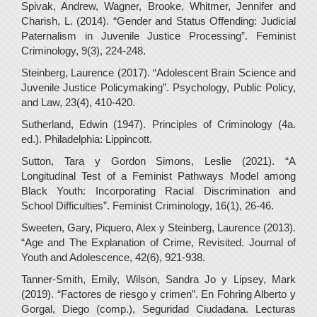
Spivak, Andrew, Wagner, Brooke, Whitmer, Jennifer and
Charish, L. (2014). “Gender and Status Offending: Judicial
Paternalism in Juvenile Justice Processing”. Feminist
Criminology, 9(3), 224-248.
Steinberg, Laurence (2017). “Adolescent Brain Science and
Juvenile Justice Policymaking”. Psychology, Public Policy,
and Law, 23(4), 410-420.
Sutherland, Edwin (1947). Principles of Criminology (4a.
ed.). Philadelphia: Lippincott.
Sutton, Tara y Gordon Simons, Leslie (2021). “A
Longitudinal Test of a Feminist Pathways Model among
Black Youth: Incorporating Racial Discrimination and
School Difficulties”. Feminist Criminology, 16(1), 26-46.
Sweeten, Gary, Piquero, Alex y Steinberg, Laurence (2013).
“Age and The Explanation of Crime, Revisited. Journal of
Youth and Adolescence, 42(6), 921-938.
Tanner-Smith, Emily, Wilson, Sandra Jo y Lipsey, Mark
(2019). “Factores de riesgo y crimen”. En Fohring Alberto y
Gorgal, Diego (comp.), Seguridad Ciudadana. Lecturas