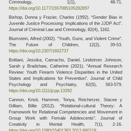
Criminology, 1(1), 48-71.
https://doi.org/10.1177/1557085105282897
Bishop, Donna y Frazier, Charles (1992). “Gender Bias in
Juvenile Justice Processing: Implications of the JJDP Act”.
Journal of Criminal Law and Criminology, 82(4), 1162.
Blumstein, Alfred (2002). “Youth, Guns, and Violent Crime”.
The Future of Children, 12(2), 39-53.
https://doi.org/10.2307/1602737
Bottiani, Jessika, Camacho, Daniel, Lindstrom Johnson,
Sarah y Bradshaw, Catherine (2021). “Annual Research
Review: Youth Firearm Violence Disparities in the United
States and Implications for Prevention”. Journal of Child
Psychology and Psychiatry, 62(5), 563-579.
https://doi.org/10.1111/jcpp.13392
Cannon, Kristi, Hammer, Tonya, Reicherzer, Stacee y
Gilliam, Billie (2012). “Relational-cultural Theory: A
Framework for Relational Competencies and Movement in
Group Work with Female Adolescents”. Journal of
Creativity in Mental Health, 7(1), 2-16.
https://doi.org/10.1080/15401383.2012.660118