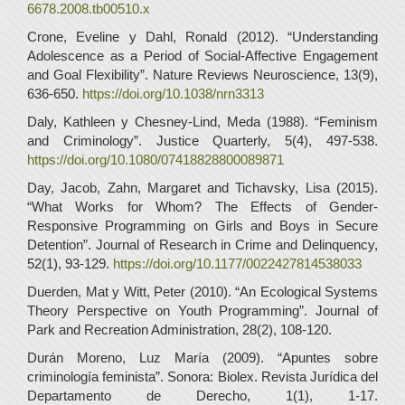
6678.2008.tb00510.x
Crone, Eveline y Dahl, Ronald (2012). “Understanding
Adolescence as a Period of Social-Affective Engagement
and Goal Flexibility”. Nature Reviews Neuroscience, 13(9),
636-650.
https://doi.org/10.1038/nrn3313
Daly, Kathleen y Chesney-Lind, Meda (1988). “Feminism
and Criminology”. Justice Quarterly, 5(4), 497-538.
https://doi.org/10.1080/07418828800089871
Day, Jacob, Zahn, Margaret and Tichavsky, Lisa (2015).
“What Works for Whom? The Effects of Gender-
Responsive Programming on Girls and Boys in Secure
Detention”. Journal of Research in Crime and Delinquency,
52(1), 93-129.
https://doi.org/10.1177/0022427814538033
Duerden, Mat y Witt, Peter (2010). “An Ecological Systems
Theory Perspective on Youth Programming”. Journal of
Park and Recreation Administration, 28(2), 108-120.
Durán Moreno, Luz María (2009). “Apuntes sobre
criminología feminista”. Sonora: Biolex. Revista Jurídica del
Departamento de Derecho, 1(1), 1-17.