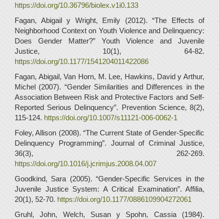
https://doi.org/10.36796/biolex.v1i0.133
Fagan, Abigail y Wright, Emily (2012). “The Effects of
Neighborhood Context on Youth Violence and Delinquency:
Does Gender Matter?” Youth Violence and Juvenile
Justice, 10(1), 64-82.
https://doi.org/10.1177/1541204011422086
Fagan, Abigail, Van Horn, M. Lee, Hawkins, David y Arthur,
Michel (2007). “Gender Similarities and Differences in the
Association Between Risk and Protective Factors and Self-
Reported Serious Delinquency”. Prevention Science, 8(2),
115-124.
https://doi.org/10.1007/s11121-006-0062-1
Foley, Allison (2008). “The Current State of Gender-Specific
Delinquency Programming”. Journal of Criminal Justice,
36(3), 262-269.
https://doi.org/10.1016/j.jcrimjus.2008.04.007
Goodkind, Sara (2005). “Gender-Specific Services in the
Juvenile Justice System: A Critical Examination”. Affilia,
20(1), 52-70.
https://doi.org/10.1177/0886109904272061
Gruhl, John, Welch, Susan y Spohn, Cassia (1984).