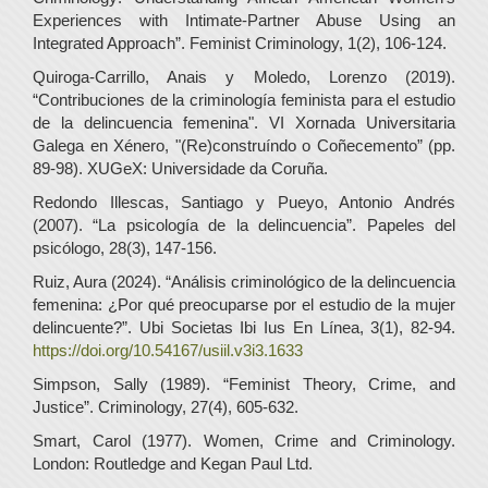
Experiences with Intimate-Partner Abuse Using an
Integrated Approach”. Feminist Criminology, 1(2), 106-124.
Quiroga-Carrillo, Anais y Moledo, Lorenzo (2019).
“Contribuciones de la criminología feminista para el estudio
de la delincuencia femenina". VI Xornada Universitaria
Galega en Xénero, "(Re)construíndo o Coñecemento” (pp.
89-98). XUGeX: Universidade da Coruña.
Redondo Illescas, Santiago y Pueyo, Antonio Andrés
(2007). “La psicología de la delincuencia”. Papeles del
psicólogo, 28(3), 147-156.
Ruiz, Aura (2024). “Análisis criminológico de la delincuencia
femenina: ¿Por qué preocuparse por el estudio de la mujer
delincuente?”. Ubi Societas Ibi Ius En Línea, 3(1), 82-94.
https://doi.org/10.54167/usiil.v3i3.1633
Simpson, Sally (1989). “Feminist Theory, Crime, and
Justice”. Criminology, 27(4), 605-632.
Smart, Carol (1977). Women, Crime and Criminology.
London: Routledge and Kegan Paul Ltd.