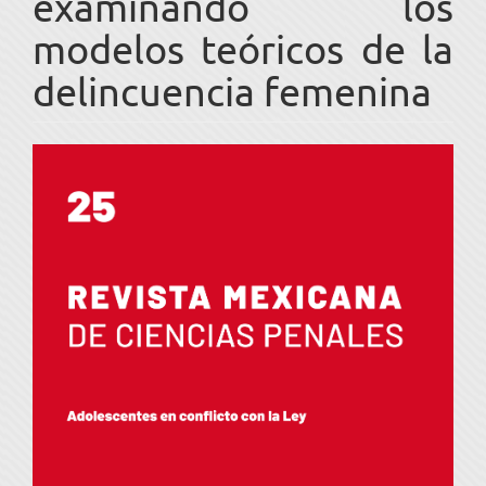
examinando los
modelos teóricos de la
delincuencia femenina
Barra
lateral
del
artículo