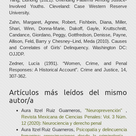
Involved Youths. Cleveland: Case Western Reserve
University.
Zahn, Margaret, Agnew, Robert, Fishbein, Diana, Miller,
Shari, Winn, Donna-Marie, Dakoff, Gayle, Kruttschnitt,
Candance, Giordano, Peggy, Gottfredson, Denisse, Payne,
Allison, Feld, Barry y Chesney–Lind, Meda (2010). Causes
and Correlates of Girls’ Delinquency. Washington DC:
OJJDP.
Zedner, Lucía (1991). “Women, Crime, and Penal
Responses: A Historical Account”. Crime and Justice, 14,
307-362.
Artículos más leídos del mismo
autor/a
Aura Itzel Ruiz Guarneros,
"Neuroprevención"
,
Revista Mexicana de Ciencias Penales: Vol. 3 Núm.
12 (2020): Neurociencia y derecho penal
Aura Itzel Ruiz Guarneros,
Psicopatía y delincuencia
femenina: aproximaciones desde la criminología
,