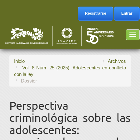
Navegación
principal
Registrarse
Entrar
Contenido
principal
Barra
Tog
lateral
nav
Inicio
Archivos
Vol. 8 Núm. 25 (2025): Adolescentes en conflicto
con la ley
Dossier
Perspectiva
criminológica sobre las
adolescentes: