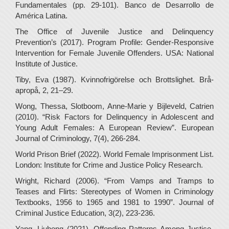
Fundamentales (pp. 29-101). Banco de Desarrollo de
América Latina.
The Office of Juvenile Justice and Delinquency
Prevention’s (2017). Program Profile: Gender-Responsive
Intervention for Female Juvenile Offenders. USA: National
Institute of Justice.
Tiby, Eva (1987). Kvinnofrigörelse och Brottslighet. Brå-
apropå, 2, 21–29.
Wong, Thessa, Slotboom, Anne-Marie y Bijleveld, Catrien
(2010). “Risk Factors for Delinquency in Adolescent and
Young Adult Females: A European Review”. European
Journal of Criminology, 7(4), 266-284.
World Prison Brief (2022). World Female Imprisonment List.
London: Institute for Crime and Justice Policy Research.
Wright, Richard (2006). “From Vamps and Tramps to
Teases and Flirts: Stereotypes of Women in Criminology
Textbooks, 1956 to 1965 and 1981 to 1990”. Journal of
Criminal Justice Education, 3(2), 223-236.
Yang, Liuhong (2021). Offending Patterns Among Justice-