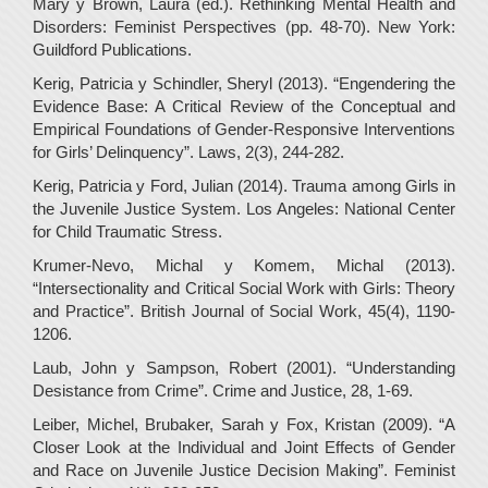
Mary y Brown, Laura (ed.). Rethinking Mental Health and
Disorders: Feminist Perspectives (pp. 48-70). New York:
Guildford Publications.
Kerig, Patricia y Schindler, Sheryl (2013). “Engendering the
Evidence Base: A Critical Review of the Conceptual and
Empirical Foundations of Gender-Responsive Interventions
for Girls’ Delinquency”. Laws, 2(3), 244-282.
Kerig, Patricia y Ford, Julian (2014). Trauma among Girls in
the Juvenile Justice System. Los Angeles: National Center
for Child Traumatic Stress.
Krumer-Nevo, Michal y Komem, Michal (2013).
“Intersectionality and Critical Social Work with Girls: Theory
and Practice”. British Journal of Social Work, 45(4), 1190-
1206.
Laub, John y Sampson, Robert (2001). “Understanding
Desistance from Crime”. Crime and Justice, 28, 1-69.
Leiber, Michel, Brubaker, Sarah y Fox, Kristan (2009). “A
Closer Look at the Individual and Joint Effects of Gender
and Race on Juvenile Justice Decision Making”. Feminist