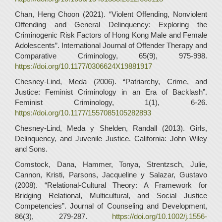
Chan, Heng Choon (2021). “Violent Offending, Nonviolent
Offending and General Delinquency: Exploring the
Criminogenic Risk Factors of Hong Kong Male and Female
Adolescents”. International Journal of Offender Therapy and
Comparative Criminology, 65(9), 975-998.
https://doi.org/10.1177/0306624X19881917
Chesney-Lind, Meda (2006). “Patriarchy, Crime, and
Justice: Feminist Criminology in an Era of Backlash”.
Feminist Criminology, 1(1), 6-26.
https://doi.org/10.1177/1557085105282893
Chesney-Lind, Meda y Shelden, Randall (2013). Girls,
Delinquency, and Juvenile Justice. California: John Wiley
and Sons.
Comstock, Dana, Hammer, Tonya, Strentzsch, Julie,
Cannon, Kristi, Parsons, Jacqueline y Salazar, Gustavo
(2008). “Relational-Cultural Theory: A Framework for
Bridging Relational, Multicultural, and Social Justice
Competencies”. Journal of Counseling and Development,
86(3), 279-287.
https://doi.org/10.1002/j.1556-