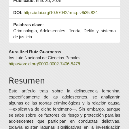
Publicado:
ene. 30, 2025
DOI:
https://doi.org/10.57042/rmcp.v9i25.824
Palabras clave:
Criminología, Adolescentes, Teoría, Delito y sistema
de justicia
Contenido
Aura Itzel Ruiz Guarneros
Instituto Nacional de Ciencias Penales
principal
https://orcid.org/0000-0002-7406-9479
del
Resumen
artículo
Este artículo trata sobre la delincuencia femenina,
específicamente de las adolescentes, se analizarán
algunas de las teorías criminológicas y la relación causal
—explicativa de dicho fenómeno—. Sin embargo, aunque
se sabe sobre los factores de riesgo y protección para las
adolescentes que participan en conductas delictivas,
todavía existen lagunas significativas en la investigación