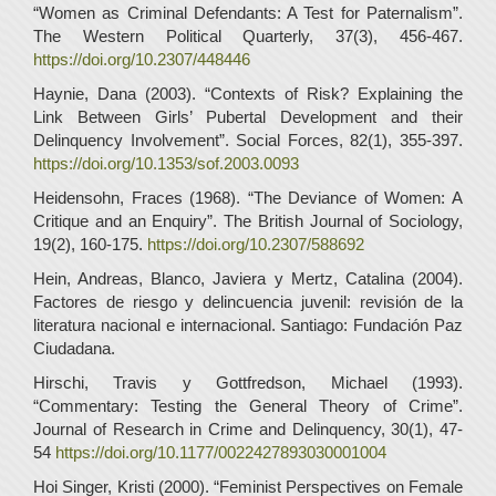
“Women as Criminal Defendants: A Test for Paternalism”.
The Western Political Quarterly, 37(3), 456-467.
https://doi.org/10.2307/448446
Haynie, Dana (2003). “Contexts of Risk? Explaining the
Link Between Girls’ Pubertal Development and their
Delinquency Involvement”. Social Forces, 82(1), 355-397.
https://doi.org/10.1353/sof.2003.0093
Heidensohn, Fraces (1968). “The Deviance of Women: A
Critique and an Enquiry”. The British Journal of Sociology,
19(2), 160-175.
https://doi.org/10.2307/588692
Hein, Andreas, Blanco, Javiera y Mertz, Catalina (2004).
Factores de riesgo y delincuencia juvenil: revisión de la
literatura nacional e internacional. Santiago: Fundación Paz
Ciudadana.
Hirschi, Travis y Gottfredson, Michael (1993).
“Commentary: Testing the General Theory of Crime”.
Journal of Research in Crime and Delinquency, 30(1), 47-
54
https://doi.org/10.1177/0022427893030001004
Hoi Singer, Kristi (2000). “Feminist Perspectives on Female