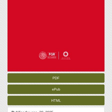
PDF
ePub
HTML