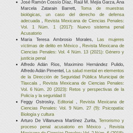
José Ramón Cossío Díaz, Raúl M. Mejía Garza, Ana
Marcela Zatarain Barrett,
Toma de muestras
biológicas, un caso del derecho de defensa
adecuada
,
Revista Mexicana de Ciencias Penales:
Vol. 1 Núm. 1 (2017): Nuevo sistema penal
Acusatorio
María Teresa Ambrosio Morales,
Las mujeres
víctimas de delito en México
,
Revista Mexicana de
Ciencias Penales: Vol. 4 Núm. 13 (2021): Género y
justicia penal
Alfredo Adán Rios, Maximino Hernández Pulido,
Alfredo Adán Pimentel,
La salud mental en elementos
de la Dirección de Seguridad Pública Municipal de
Tlaxcala
,
Revista Mexicana de Ciencias Penales:
Vol. 6 Núm. 20 (2023): Retos y perspectivas de la
Policía y la seguridad II
Feggy Ostrosky,
Editorial
,
Revista Mexicana de
Ciencias Penales: Vol. 9 Núm. 27 (9): Psicopatía:
Biología y cultura
Arturo De Villanueva Martínez Zurita,
Terrorismo y
proceso penal acusatorio en México
,
Revista
Mexicana de Ciencias Penales: Vol. 2 Núm. 6 (2018):