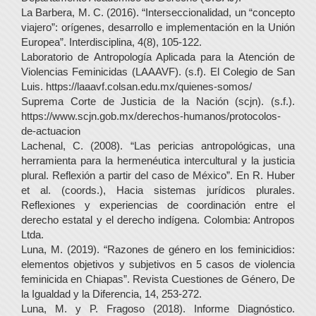
La Barbera, M. C. (2016). “Interseccionalidad, un “concepto
viajero”: orígenes, desarrollo e implementación en la Unión
Europea”. Interdisciplina, 4(8), 105-122.
Laboratorio de Antropología Aplicada para la Atención de
Violencias Feminicidas (LAAAVF). (s.f). El Colegio de San
Luis. https://laaavf.colsan.edu.mx/quienes-somos/
Suprema Corte de Justicia de la Nación (scjn). (s.f.).
https://www.scjn.gob.mx/derechos-humanos/protocolos-
de-actuacion
Lachenal, C. (2008). “Las pericias antropológicas, una
herramienta para la hermenéutica intercultural y la justicia
plural. Reflexión a partir del caso de México”. En R. Huber
et al. (coords.), Hacia sistemas jurídicos plurales.
Reflexiones y experiencias de coordinación entre el
derecho estatal y el derecho indígena. Colombia: Antropos
Ltda.
Luna, M. (2019). “Razones de género en los feminicidios:
elementos objetivos y subjetivos en 5 casos de violencia
feminicida en Chiapas”. Revista Cuestiones de Género, De
la Igualdad y la Diferencia, 14, 253-272.
Luna, M. y P. Fragoso (2018). Informe Diagnóstico.