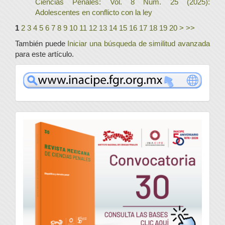
Ciencias Penales: Vol. 8 Núm. 25 (2025):
Adolescentes en conflicto con la ley
1
2
3
4
5
6
7
8
9
10
11
12
13
14
15
16
17
18
19
20
>
>>
También puede
Iniciar una búsqueda de similitud avanzada
para este artículo.
www
convocatoria