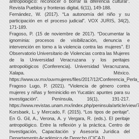
antropológico: reconocer o borrar la diferencia cultural”.
Revista Pueblos y fronteras digital, 6(11), 149-188.
Fernández, W. (2017). “La autonomía del niño y su
participación en el proceso judicial”. VOX JURIS, 34(2),
171-189.
Fragoso, P. (15 de noviembre de 2017). “Documentar la
ignominia: procesos de visibilización, denuncia e
intervención en torno a la violencia contra las mujeres”. El
Observatorio Universitario de Violencias contra las Mujeres
de la Universidad Veracruzana y los peritajes
antropológicos (Conferencia). Universidad Veracruzana,
Xalapa. México.
https://www.uv.mx/ouvmujeres/files/2017/12/Conferencia_Perla
Fragoso Lugo, P. (2021). “Violencia de género contra
mujeres y niñas y feminicidio en Yucatán: apuntes para su
investigación”. Península, 16(1), 191-217.
https://www.revistas.unam.mx/index.php/peninsula/article/view
Korsbaek, L. y Mercado, F. (2015). “Los tipos de peritaje”.
En G. Gil, A., Verona, A. y Vergara, R. (eds.). El peritaje
antropológico. Entre la reflexión y la práctica. Centro de
Investigación, Capacitación y Asesoría Jurídica del
Departamento Académico de Derecho (CICAJ).