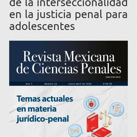
de la interseccionalidad
en la justicia penal para
adolescentes
Barra
lateral
del
artículo