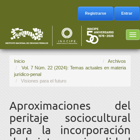
Navegación
principal
Registrarse
Entrar
Contenido
principal
Barra
Tog
lateral
nav
Inicio
Archivos
Vol. 7 Núm. 22 (2024): Temas actuales en materia
jurídico-penal
Visiones para el futuro
Aproximaciones del
peritaje sociocultural
para la incorporación