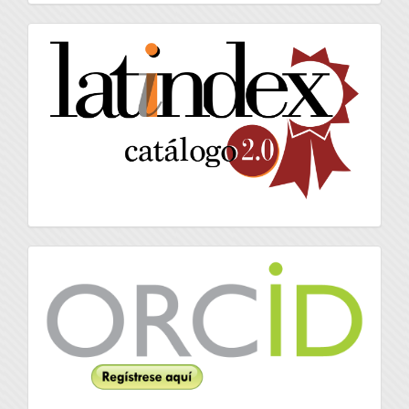
artículo
latindex
Orcid