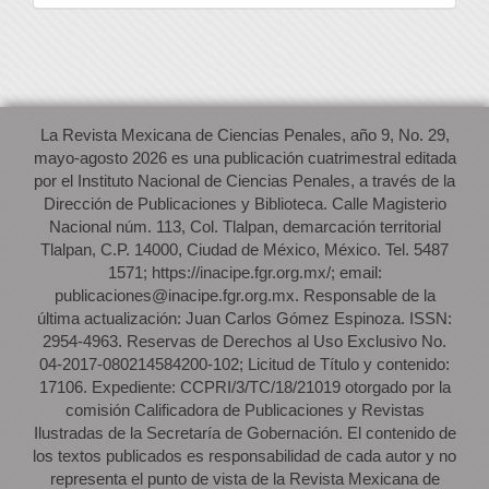
La Revista Mexicana de Ciencias Penales, año 9, No. 29,
mayo-agosto 2026 es una publicación cuatrimestral editada
por el Instituto Nacional de Ciencias Penales, a través de la
Dirección de Publicaciones y Biblioteca. Calle Magisterio
Nacional núm. 113, Col. Tlalpan, demarcación territorial
Tlalpan, C.P. 14000, Ciudad de México, México. Tel. 5487
1571; https://inacipe.fgr.org.mx/; email:
publicaciones@inacipe.fgr.org.mx. Responsable de la
última actualización: Juan Carlos Gómez Espinoza. ISSN:
2954-4963. Reservas de Derechos al Uso Exclusivo No.
04-2017-080214584200-102; Licitud de Título y contenido:
17106. Expediente: CCPRI/3/TC/18/21019 otorgado por la
comisión Calificadora de Publicaciones y Revistas
Ilustradas de la Secretaría de Gobernación. El contenido de
los textos publicados es responsabilidad de cada autor y no
representa el punto de vista de la Revista Mexicana de