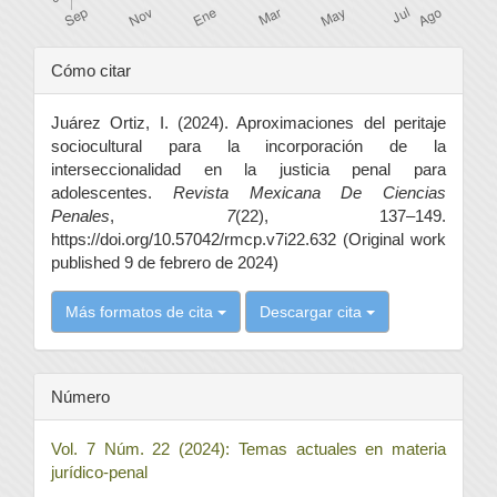
Detalles
Cómo citar
del
Juárez Ortiz, I. (2024). Aproximaciones del peritaje
artículo
sociocultural para la incorporación de la
interseccionalidad en la justicia penal para
adolescentes.
Revista Mexicana De Ciencias
Penales
,
7
(22), 137–149.
https://doi.org/10.57042/rmcp.v7i22.632 (Original work
published 9 de febrero de 2024)
Más formatos de cita
Descargar cita
Número
Vol. 7 Núm. 22 (2024): Temas actuales en materia
jurídico-penal