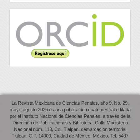
Orcid
La Revista Mexicana de Ciencias Penales, año 9, No. 29,
mayo-agosto 2026 es una publicación cuatrimestral editada
por el Instituto Nacional de Ciencias Penales, a través de la
Dirección de Publicaciones y Biblioteca. Calle Magisterio
Nacional núm. 113, Col. Tlalpan, demarcación territorial
Tlalpan, C.P. 14000, Ciudad de México, México. Tel. 5487