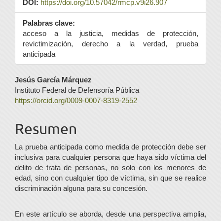
DOI:
https://doi.org/10.57042/rmcp.v9i26.907
Palabras clave:
acceso a la justicia, medidas de protección,
revictimización, derecho a la verdad, prueba
anticipada
Contenido
Jesús García Márquez
Instituto Federal de Defensoría Pública
principal
https://orcid.org/0009-0007-8319-2552
del
Resumen
artículo
La prueba anticipada como medida de protección debe ser
inclusiva para cualquier persona que haya sido víctima del
delito de trata de personas, no solo con los menores de
edad, sino con cualquier tipo de víctima, sin que se realice
discriminación alguna para su concesión.
En este artículo se aborda, desde una perspectiva amplia,