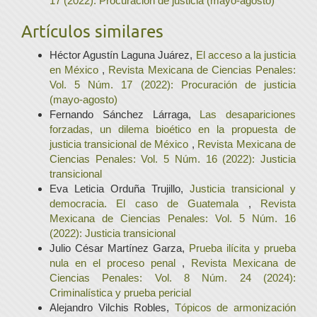
17 (2022): Procuración de justicia (mayo-agosto)
Artículos similares
Héctor Agustín Laguna Juárez,
El acceso a la justicia
en México
,
Revista Mexicana de Ciencias Penales:
Vol. 5 Núm. 17 (2022): Procuración de justicia
(mayo-agosto)
Fernando Sánchez Lárraga,
Las desapariciones
forzadas, un dilema bioético en la propuesta de
justicia transicional de México
,
Revista Mexicana de
Ciencias Penales: Vol. 5 Núm. 16 (2022): Justicia
transicional
Eva Leticia Orduña Trujillo,
Justicia transicional y
democracia. El caso de Guatemala
,
Revista
Mexicana de Ciencias Penales: Vol. 5 Núm. 16
(2022): Justicia transicional
Julio César Martínez Garza,
Prueba ilícita y prueba
nula en el proceso penal
,
Revista Mexicana de
Ciencias Penales: Vol. 8 Núm. 24 (2024):
Criminalística y prueba pericial
Alejandro Vilchis Robles,
Tópicos de armonización