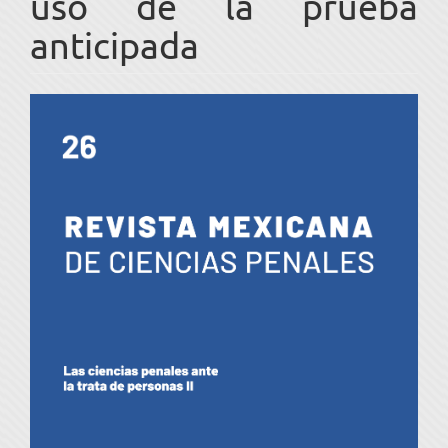
uso de la prueba
anticipada
Barra
lateral
del
artículo