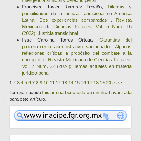
Inteligencia artificial y derecho penal
Francisco Javier Ramírez Treviño,
Dilemas y
posibilidades de la justicia transicional en América
Latina. Dos experiencias comparadas
,
Revista
Mexicana de Ciencias Penales: Vol. 5 Núm. 16
(2022): Justicia transicional
Ilsse Carolina Torres Ortega,
Garantías del
procedimiento administrativo sancionador. Algunas
reflexiones críticas a propósito del combate a la
corrupción
,
Revista Mexicana de Ciencias Penales:
Vol. 7 Núm. 22 (2024): Temas actuales en materia
jurídico-penal
1
2
3
4
5
6
7
8
9
10
11
12
13
14
15
16
17
18
19
20
>
>>
También puede
Iniciar una búsqueda de similitud avanzada
para este artículo.
www