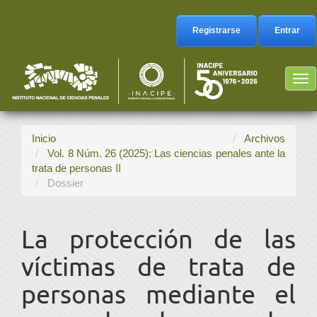
Navegación
principal
Registrarse
Entrar
Contenido
principal
Barra
Tog
lateral
nav
Inicio
Archivos
Vol. 8 Núm. 26 (2025): Las ciencias penales ante la
trata de personas II
Dossier
La protección de las
víctimas de trata de
personas mediante el