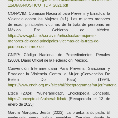
12/DIAGNOSTICO_TDP_2021.pdf
CONAVIM: Comisión Nacional para Prevenir y Erradicar la
Violencia contra las Mujeres (s.f.). Las mujeres menores
de edad, principales víctimas de la trata de personas en
México. En: Gobierno de México.
https://www.gob.mx/conavim/articulos/las-mujeres-
menores-de-edad-principales-victimas-de-la-trata-de-
personas-en-mexico
CNPP: Código Nacional de Procedimientos Penales
(2008). Diario Oficial de la Federación. México.
Convención Interamericana Para Prevenir, Sancionar y
Erradicar la Violencia Contra la Mujer (Convención De
Belem Do Para) (1994).
https://www.cndh.org.mx/sites/all/doc/programas/mujer/materia
Etecé (2024). “Vulnerabilidad”. Enciclopedia Concepto.
https://concepto.de/vulnerabilidad/
[Recuperado el 13 de
enero de 2025].
García Márquez, Jesús (2023). La prueba anticipada: El
testimonio como indicio cognitivo. Estudios desde la