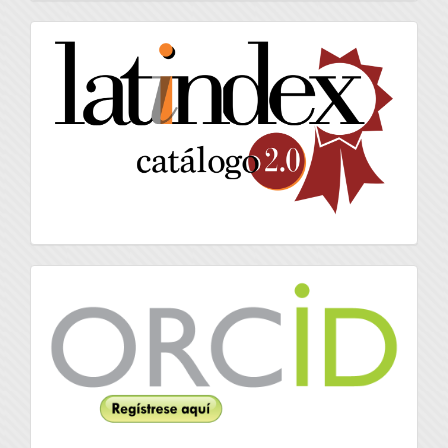
artículo
latindex
Orcid