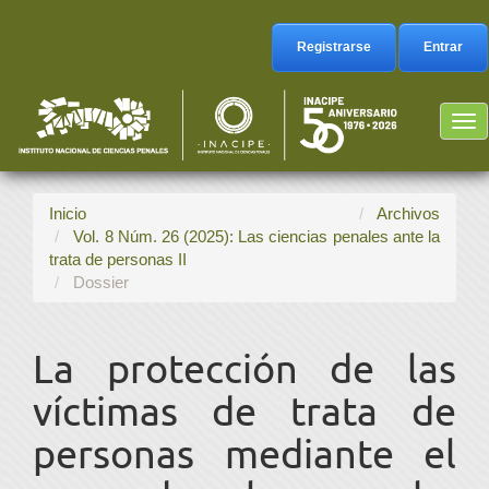
Navegación
principal
Registrarse
Entrar
Contenido
principal
Barra
Tog
lateral
nav
Inicio
Archivos
Vol. 8 Núm. 26 (2025): Las ciencias penales ante la
trata de personas II
Dossier
La protección de las
víctimas de trata de
personas mediante el