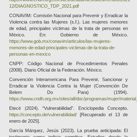
12/DIAGNOSTICO_TDP_2021.pdf
CONAVIM: Comisión Nacional para Prevenir y Erradicar la
Violencia contra las Mujeres (s.f.). Las mujeres menores
de edad, principales víctimas de la trata de personas en
México. En: Gobierno de México.
https://www.gob.mx/conavim/articulos/las-mujeres-
menores-de-edad-principales-victimas-de-la-trata-de-
personas-en-mexico
CNPP: Código Nacional de Procedimientos Penales
(2008). Diario Oficial de la Federación. México.
Convención Interamericana Para Prevenir, Sancionar y
Erradicar la Violencia Contra la Mujer (Convención De
Belem Do Para) (1994).
https://www.cndh.org.mx/sites/all/doc/programas/mujer/materia
Etecé (2024). “Vulnerabilidad”. Enciclopedia Concepto.
https://concepto.de/vulnerabilidad/
[Recuperado el 13 de
enero de 2025].
García Márquez, Jesús (2023). La prueba anticipada: El
testimonio como indicio cognitivo. Estudios desde la