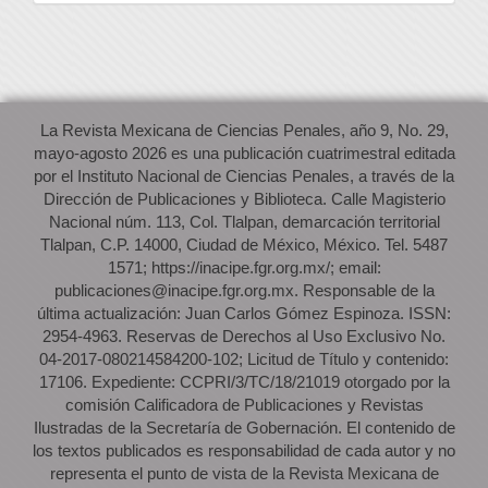
La Revista Mexicana de Ciencias Penales, año 9, No. 29,
mayo-agosto 2026 es una publicación cuatrimestral editada
por el Instituto Nacional de Ciencias Penales, a través de la
Dirección de Publicaciones y Biblioteca. Calle Magisterio
Nacional núm. 113, Col. Tlalpan, demarcación territorial
Tlalpan, C.P. 14000, Ciudad de México, México. Tel. 5487
1571; https://inacipe.fgr.org.mx/; email:
publicaciones@inacipe.fgr.org.mx. Responsable de la
última actualización: Juan Carlos Gómez Espinoza. ISSN:
2954-4963. Reservas de Derechos al Uso Exclusivo No.
04-2017-080214584200-102; Licitud de Título y contenido:
17106. Expediente: CCPRI/3/TC/18/21019 otorgado por la
comisión Calificadora de Publicaciones y Revistas
Ilustradas de la Secretaría de Gobernación. El contenido de
los textos publicados es responsabilidad de cada autor y no
representa el punto de vista de la Revista Mexicana de