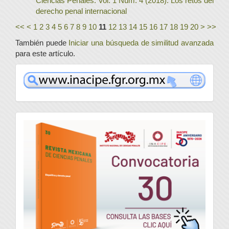
Ciencias Penales: Vol. 1 Núm. 4 (2018): Los retos del
derecho penal internacional
<<
<
1
2
3
4
5
6
7
8
9
10
11
12
13
14
15
16
17
18
19
20
>
>>
También puede
Iniciar una búsqueda de similitud avanzada
para este artículo.
www
convocatoria