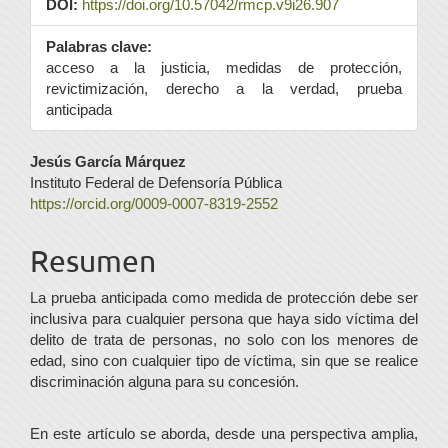
DOI:
https://doi.org/10.57042/rmcp.v9i26.907
Palabras clave:
acceso a la justicia, medidas de protección,
revictimización, derecho a la verdad, prueba
anticipada
Contenido
Jesús García Márquez
Instituto Federal de Defensoría Pública
principal
https://orcid.org/0009-0007-8319-2552
del
Resumen
artículo
La prueba anticipada como medida de protección debe ser
inclusiva para cualquier persona que haya sido víctima del
delito de trata de personas, no solo con los menores de
edad, sino con cualquier tipo de víctima, sin que se realice
discriminación alguna para su concesión.
En este artículo se aborda, desde una perspectiva amplia,