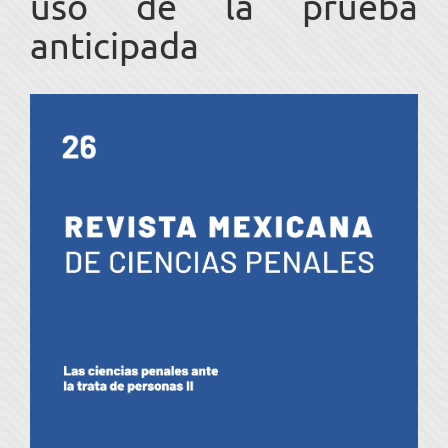
uso de la prueba
anticipada
Barra
lateral
del
artículo