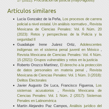
17 (2022): Procuración de justicia (mayo-agosto)
Artículos similares
Lucía Gonzalez de la Peña,
Los procesos de carrera
policial a nivel estatal. Un análisis normativo
,
Revista
Mexicana de Ciencias Penales: Vol. 6 Núm. 20
(2023): Retos y perspectivas de la Policía y la
seguridad II
Guadalupe Irene Juárez Ortiz,
Adolescentes
indígenas en el sistema penal juvenil en México
,
Revista Mexicana de Ciencias Penales: Vol. 4 Núm.
15 (2021): Grupos vulnerables y retos en la justicia
Roberto Orozco Martínez,
El derecho a la protección
de datos personales en materia penal
,
Revista
Mexicana de Ciencias Penales: Vol. 1 Núm. 3 (2018):
Delitos Electorales
Javier Augusto De Luca, Francisco Figueroa,
Los
sistemas acusatorios
,
Revista Mexicana de
Ciencias Penales: Vol. 1 Núm. 2 (2017): Sistemas
Penales en Latinomérica
Martín Alejandro Paz Campos,
Análisis jurídico del