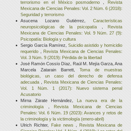
terrorismo en el México posmoderno
,
Revista
Mexicana de Ciencias Penales: Vol. 2 Núm. 6 (2018):
Seguridad y terrorismo
Asucena Lozano Gutiérrez,
Características
neuropsicológicas de la psicopatía
,
Revista
Mexicana de Ciencias Penales: Vol. 9 Núm. 27 (9):
Psicopatía: Biología y cultura
Sergio García Ramírez,
Suicidio asistido y homicidio
requerido
,
Revista Mexicana de Ciencias Penales:
Vol. 3 Núm. 9 (2019): Pérdida de la libertad
José Ramón Cossío Díaz, Raúl M. Mejía Garza, Ana
Marcela Zatarain Barrett,
Toma de muestras
biológicas, un caso del derecho de defensa
adecuada
,
Revista Mexicana de Ciencias Penales:
Vol. 1 Núm. 1 (2017): Nuevo sistema penal
Acusatorio
Mirna Zárate Hernández,
La nueva era de la
criminología
,
Revista Mexicana de Ciencias
Penales: Vol. 6 Núm. 19 (2023): Avances y retos de
la criminología y la victimología (enero-abril)
Ulrich Richter,
Fake news
,
Revista Mexicana de