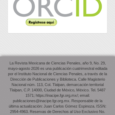
La Revista Mexicana de Ciencias Penales, año 9, No. 29,
mayo-agosto 2026 es una publicación cuatrimestral editada
por el Instituto Nacional de Ciencias Penales, a través de la
Dirección de Publicaciones y Biblioteca. Calle Magisterio
Nacional núm. 113, Col. Tlalpan, demarcación territorial
Tlalpan, C.P. 14000, Ciudad de México, México. Tel. 5487
1571; https://inacipe.fgr.org.mx/; email:
publicaciones@inacipe.fgr.org.mx. Responsable de la
última actualización: Juan Carlos Gómez Espinoza. ISSN:
2954-4963. Reservas de Derechos al Uso Exclusivo No.