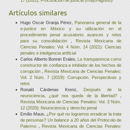
17 (2022): Procuración de justicia (mayo-agosto)
Artículos similares
Hugo Oscar Granja Pérez,
Panorama general de la
e-justice en México y su utilización en el
procedimiento penal acusatorio: avances y retos
para su consolidación
,
Revista Mexicana de
Ciencias Penales: Vol. 4 Núm. 14 (2021): Ciencias
penales e inteligencia artificial
Carlos Alberto Bonnin Erales,
La transparencia como
constructor de confianza e inhibidor de los hechos de
corrupción
,
Revista Mexicana de Ciencias Penales:
Vol. 2 Núm. 7 (2019): Corrupción. Perspectivas y
retos
Ronald Cárdenas Krenz,
Después de la
neurociencia, ¿qué nos queda de la libertad?
,
Revista Mexicana de Ciencias Penales: Vol. 3 Núm.
12 (2020): Neurociencia y derecho penal
Emilio Maus,
¿Por qué no logramos erradicar la trata
de personas? Un balance a 20 años del Protocolo de
Palermo
,
Revista Mexicana de Ciencias Penales: