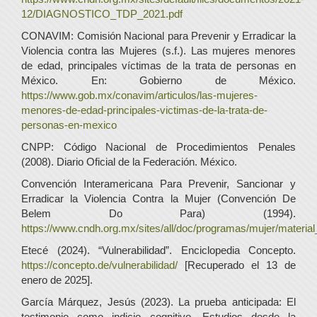
12/DIAGNOSTICO_TDP_2021.pdf
CONAVIM: Comisión Nacional para Prevenir y Erradicar la
Violencia contra las Mujeres (s.f.). Las mujeres menores
de edad, principales víctimas de la trata de personas en
México. En: Gobierno de México.
https://www.gob.mx/conavim/articulos/las-mujeres-
menores-de-edad-principales-victimas-de-la-trata-de-
personas-en-mexico
CNPP: Código Nacional de Procedimientos Penales
(2008). Diario Oficial de la Federación. México.
Convención Interamericana Para Prevenir, Sancionar y
Erradicar la Violencia Contra la Mujer (Convención De
Belem Do Para) (1994).
https://www.cndh.org.mx/sites/all/doc/programas/mujer/materia
Etecé (2024). “Vulnerabilidad”. Enciclopedia Concepto.
https://concepto.de/vulnerabilidad/
[Recuperado el 13 de
enero de 2025].
García Márquez, Jesús (2023). La prueba anticipada: El
testimonio como indicio cognitivo. Estudios desde la