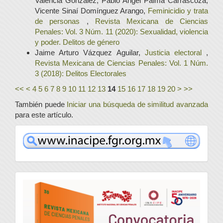
Valencia González, Pablo Ángel Palma Carrascoza,
Vicente Sinaí Domínguez Arango,
Feminicidio y trata
de personas
,
Revista Mexicana de Ciencias
Penales: Vol. 3 Núm. 11 (2020): Sexualidad, violencia
y poder. Delitos de género
Jaime Arturo Vázquez Aguilar,
Justicia electoral
,
Revista Mexicana de Ciencias Penales: Vol. 1 Núm.
3 (2018): Delitos Electorales
<<
<
4
5
6
7
8
9
10
11
12
13
14
15
16
17
18
19
20
>
>>
También puede
Iniciar una búsqueda de similitud avanzada
para este artículo.
www
convocatoria