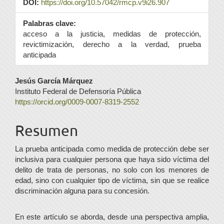
DOI:
https://doi.org/10.57042/rmcp.v9i26.907
Palabras clave:
acceso a la justicia, medidas de protección,
revictimización, derecho a la verdad, prueba
anticipada
Contenido
Jesús García Márquez
Instituto Federal de Defensoría Pública
principal
https://orcid.org/0009-0007-8319-2552
del
Resumen
artículo
La prueba anticipada como medida de protección debe ser
inclusiva para cualquier persona que haya sido víctima del
delito de trata de personas, no solo con los menores de
edad, sino con cualquier tipo de víctima, sin que se realice
discriminación alguna para su concesión.
En este artículo se aborda, desde una perspectiva amplia,