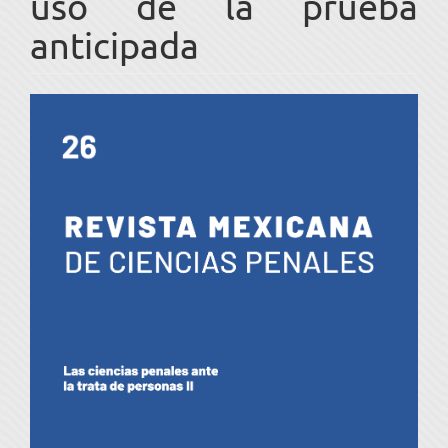
uso de la prueba
anticipada
Barra
lateral
del
artículo