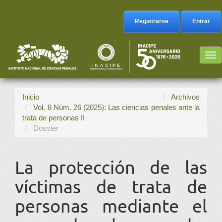
Navegación
principal
Registrarse
Entrar
Contenido
principal
Barra
Tog
lateral
nav
Inicio
Archivos
Vol. 8 Núm. 26 (2025): Las ciencias penales ante la
trata de personas II
Dossier
La protección de las
víctimas de trata de
personas mediante el